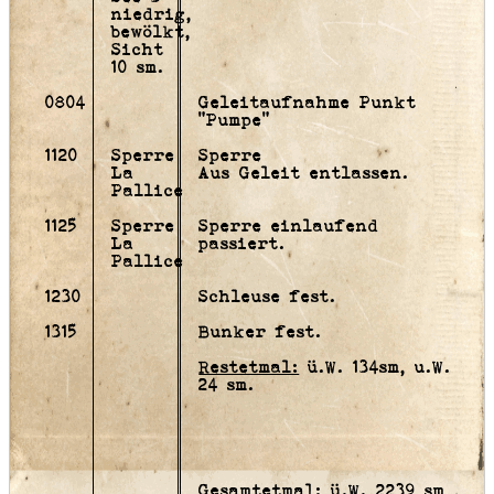
niedrig,
bewölkt,
Sicht
10 sm.
0804
Geleitaufnahme Punkt
"Pumpe"
1120
Sperre
Sperre
La
Aus Geleit entlassen.
Pallice
1125
Sperre
Sperre einlaufend
La
passiert.
Pallice
1230
Schleuse fest.
1315
Bunker fest.
Restetmal:
ü.W. 134sm, u.W.
24 sm.
Gesamtetmal:
ü.W. 2239 sm ,