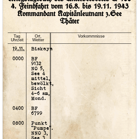
4. Feindfahrt vom 16.8. bis 19.11. 1943
Kommandant Kapitänleutnant z.See
Thäter
Tag
Ort,
Vorkommnisse
Uhrzeit
Wetter
19.11.
Biskaya
0000
BF
9132
NO 5,
See 4
mittel,
bewölkt,
Sicht
4-6 sm,
Mond.
0400
BF
6799
0800
Punkt
"Pumpe".
NNO 3,
See 3