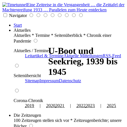
Eine Zeitreise in die Vergangenheit … die Zeittafel der
Machtergreifung 1933 … Parallelen zum Heute entdecken
Navigator
Start
Aktuelles
Aktuelles * Termine * Seitenüberblick * Chronik einer
Pandemie
U-Boot und
Aktuelles / Termine
Leitartikel & Termine
Aktuelle Mitteilungen
RSS-Feed
Seekrieg, 1939 bis
1945
Seitenübersicht
Sitemap
Impressum
Datenschutz
Corona-Chronik
2019
|
2020
2021
|
2022
2023
|
2025
Die Zeitzeugen
100 Zeitzeugen stellen sich vor * Zeitzeugenberichte; unsere
Bücher