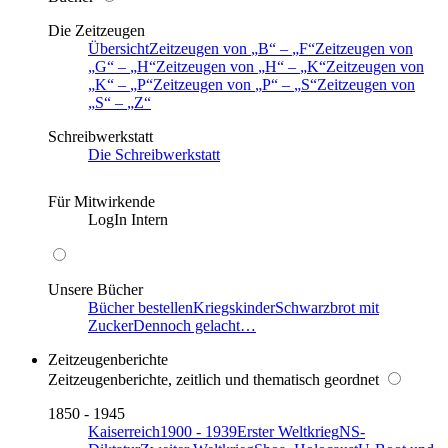
Die Zeitzeugen
Übersicht
Zeitzeugen von
B
–
F
Zeitzeugen von
G
–
H
Zeitzeugen von
H
–
K
Zeitzeugen von
K
–
P
Zeitzeugen von
P
–
S
Zeitzeugen von
S
–
Z
Schreibwerkstatt
Die Schreibwerkstatt
Für Mitwirkende
LogIn Intern
Unsere Bücher
Bücher bestellen
Kriegskinder
Schwarzbrot mit
Zucker
Dennoch gelacht…
Zeitzeugenberichte
Zeitzeugenberichte, zeitlich und thematisch geordnet
1850 - 1945
Kaiserreich
1900 - 1939
Erster Weltkrieg
NS-