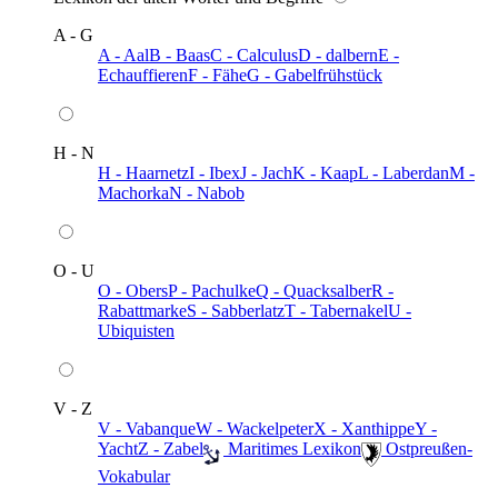
A - G
A - Aal
B - Baas
C - Calculus
D - dalbern
E -
Echauffieren
F - Fähe
G - Gabelfrühstück
H - N
H - Haarnetz
I - Ibex
J - Jach
K - Kaap
L - Laberdan
M -
Machorka
N - Nabob
O - U
O - Obers
P - Pachulke
Q - Quacksalber
R -
Rabattmarke
S - Sabberlatz
T - Tabernakel
U -
Ubiquisten
V - Z
V - Vabanque
W - Wackelpeter
X - Xanthippe
Y -
Yacht
Z - Zabel
️ Maritimes Lexikon
️ Ostpreußen-
Vokabular