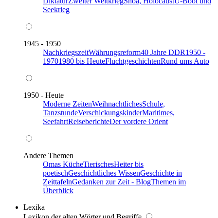
Diktatur
Zweiter Weltkrieg
Shoa, Holocaust
U-Boot und
Seekrieg
1945 - 1950
Nachkriegszeit
Währungsreform
40 Jahre DDR
1950 -
1970
1980 bis Heute
Fluchtgeschichten
Rund ums Auto
1950 - Heute
Moderne Zeiten
Weihnachtliches
Schule,
Tanzstunde
Verschickungskinder
Maritimes,
Seefahrt
Reiseberichte
Der vordere Orient
Andere Themen
Omas Küche
Tierisches
Heiter bis
poetisch
Geschichtliches Wissen
Geschichte in
Zeittafeln
Gedanken zur Zeit - Blog
Themen im
Überblick
Lexika
Lexikon der alten Wörter und Begriffe