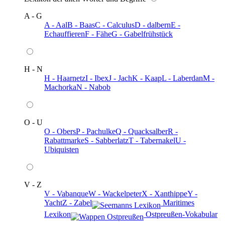
A - G
A - Aal
B - Baas
C - Calculus
D - dalbern
E -
Echauffieren
F - Fähe
G - Gabelfrühstück
H - N
H - Haarnetz
I - Ibex
J - Jach
K - Kaap
L - Laberdan
M -
Machorka
N - Nabob
O - U
O - Obers
P - Pachulke
Q - Quacksalber
R -
Rabattmarke
S - Sabberlatz
T - Tabernakel
U -
Ubiquisten
V - Z
V - Vabanque
W - Wackelpeter
X - Xanthippe
Y -
Yacht
Z - Zabel
️ Maritimes
Lexikon
️ Ostpreußen-Vokabular