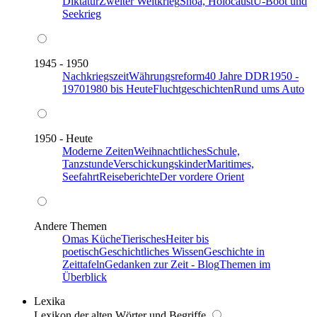
Diktatur
Zweiter Weltkrieg
Shoa, Holocaust
U-Boot und
Seekrieg
1945 - 1950
Nachkriegszeit
Währungsreform
40 Jahre DDR
1950 -
1970
1980 bis Heute
Fluchtgeschichten
Rund ums Auto
1950 - Heute
Moderne Zeiten
Weihnachtliches
Schule,
Tanzstunde
Verschickungskinder
Maritimes,
Seefahrt
Reiseberichte
Der vordere Orient
Andere Themen
Omas Küche
Tierisches
Heiter bis
poetisch
Geschichtliches Wissen
Geschichte in
Zeittafeln
Gedanken zur Zeit - Blog
Themen im
Überblick
Lexika
Lexikon der alten Wörter und Begriffe