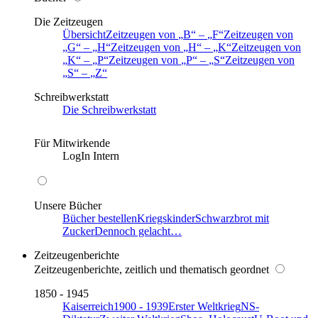
Die Zeitzeugen
Übersicht
Zeitzeugen von
B
–
F
Zeitzeugen von
G
–
H
Zeitzeugen von
H
–
K
Zeitzeugen von
K
–
P
Zeitzeugen von
P
–
S
Zeitzeugen von
S
–
Z
Schreibwerkstatt
Die Schreibwerkstatt
Für Mitwirkende
LogIn Intern
Unsere Bücher
Bücher bestellen
Kriegskinder
Schwarzbrot mit
Zucker
Dennoch gelacht…
Zeitzeugenberichte
Zeitzeugenberichte, zeitlich und thematisch geordnet
1850 - 1945
Kaiserreich
1900 - 1939
Erster Weltkrieg
NS-