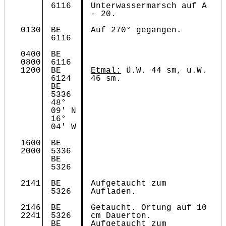
6116
Unterwassermarsch auf A
- 20.
0130
BE
Auf 270° gegangen.
6116
0400
BE
0800
6116
1200
BE
Etmal:
ü.W. 44 sm, u.W.
6124
46 sm.
BE
5336
48°
09' N
16°
04' W
1600
BE
2000
5336
BE
5326
2141
BE
Aufgetaucht zum
5326
Aufladen.
2146
BE
Getaucht. Ortung auf 10
2241
5326
cm Dauerton.
BE
Aufgetaucht zum