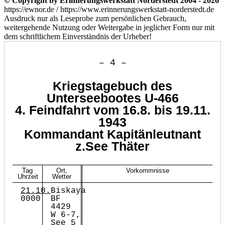
© Copyright by Erinnerungswerkstatt Norderstedt 2004 - 2026
https://ewnor.de / https://www.erinnerungswerkstatt-norderstedt.de
Ausdruck nur als Leseprobe zum persönlichen Gebrauch,
weitergehende Nutzung oder Weitergabe in jeglicher Form nur mit
dem schriftlichem Einverständnis der Urheber!
– 4 –
Kriegstagebuch des
Unterseebootes U-466
4. Feindfahrt vom 16.8. bis 19.11.
1943
Kommandant Kapitänleutnant
z.See Thäter
Tag
Ort,
Vorkommnisse
Uhrzeit
Wetter
21.10.
Biskaya
0000
BF
4429
W 6-7,
See 5