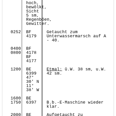
hoch,
bewölkt,
Sicht
5 sm,
Regenböen,
Gewitter.
0252
BF
Getaucht zum
4179
Unterwassermarsch auf A
- 40.
0400
BF
0800
4178
BF
4177
1200
BE
Etmal:
ü.W. 38 sm, u.W.
6399
42 sm.
47°
30' N
11°
38' W
1600
BE
1750
6397
B.b.-E-Maschine wieder
klar.
2000
BE
Aufgetaucht zu