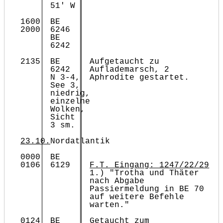
51' W
1600
BE
2000
6246
BE
6242
2135
BE
Aufgetaucht zu
6242
Auflademarsch, 2
N 3-4,
Aphrodite gestartet.
See 3,
niedrig,
einzelne
Wolken,
Sicht
3 sm.
23.10.
Nordatlantik
0000
BE
0106
6129
F.T. Eingang: 1247/22/29
1.) "Trotha und Thäter
nach Abgabe
Passiermeldung in BE 70
auf weitere Befehle
warten."
0124
BE
Getaucht zum