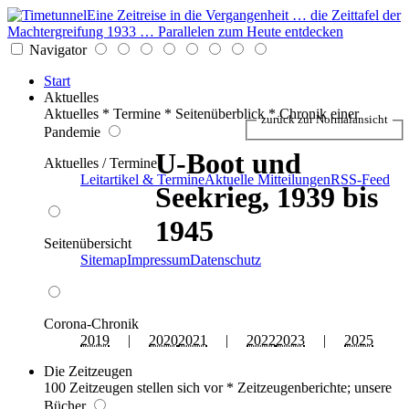
Eine Zeitreise in die Vergangenheit … die Zeittafel der
Machtergreifung 1933 … Parallelen zum Heute entdecken
Navigator
Start
Aktuelles
Aktuelles * Termine * Seitenüberblick * Chronik einer
zurück zur Normalansicht
Pandemie
U-Boot und
Aktuelles / Termine
Leitartikel & Termine
Aktuelle Mitteilungen
RSS-Feed
Seekrieg, 1939 bis
1945
Seitenübersicht
Sitemap
Impressum
Datenschutz
Corona-Chronik
2019
|
2020
2021
|
2022
2023
|
2025
Die Zeitzeugen
100 Zeitzeugen stellen sich vor * Zeitzeugenberichte; unsere
Bücher