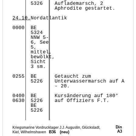
5326
Auflademarsch, 2
Aphrodite gestartet.
24.10.
Nordatlantik
0000
BE
5324
NNW 5-
6, See
5,
mittel,
bewölkt,
Sicht
3 sm.
0255
BE
Getaucht zum
5226
Unterwassermarsch auf A
- 20.
0400
BE
Kursänderung auf 180°
0630
5226
auf Offiziers F.T.
BE
5226