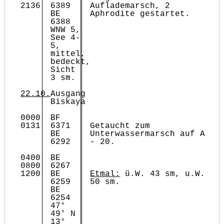
2136
6389
Auflademarsch, 2
BE
Aphrodite gestartet.
6388
WNW 5,
See 4-
5,
mittel,
bedeckt,
Sicht
3 sm.
22.10.
Ausgang
Biskaya
0000
BF
0131
6371
Getaucht zum
BE
Unterwassermarsch auf A
6292
- 20.
0400
BE
0800
6267
1200
BE
Etmal:
ü.W. 43 sm, u.W.
6259
50 sm.
BE
6254
47°
49' N
13°