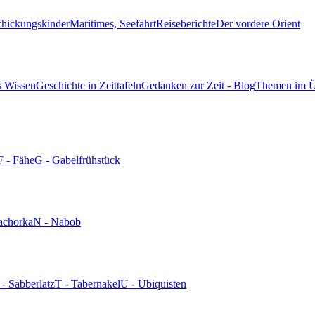
chickungskinder
Maritimes, Seefahrt
Reiseberichte
Der vordere Orient
s Wissen
Geschichte in Zeittafeln
Gedanken zur Zeit - Blog
Themen im Ü
F - Fähe
G - Gabelfrühstück
achorka
N - Nabob
 - Sabberlatz
T - Tabernakel
U - Ubiquisten