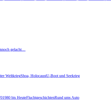
nnoch gelacht…
ter Weltkrieg
Shoa, Holocaust
U-Boot und Seekrieg
70
1980 bis Heute
Fluchtgeschichten
Rund ums Auto