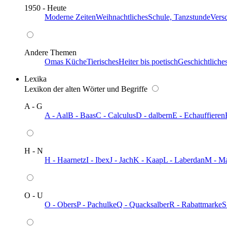
1950 - Heute
Moderne Zeiten
Weihnachtliches
Schule, Tanzstunde
Vers
Andere Themen
Omas Küche
Tierisches
Heiter bis poetisch
Geschichtliche
Lexika
Lexikon der alten Wörter und Begriffe
A - G
A - Aal
B - Baas
C - Calculus
D - dalbern
E - Echauffieren
H - N
H - Haarnetz
I - Ibex
J - Jach
K - Kaap
L - Laberdan
M - M
O - U
O - Obers
P - Pachulke
Q - Quacksalber
R - Rabattmarke
S