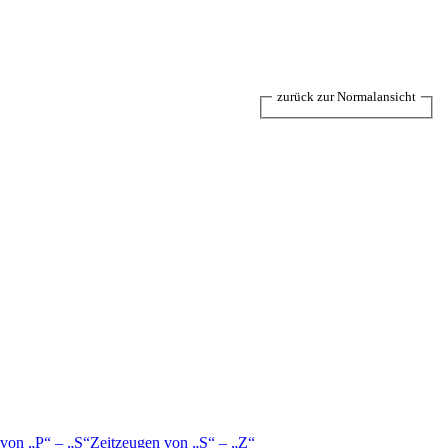
zurück zur Normalansicht
 von
P
–
S
Zeitzeugen von
S
–
Z