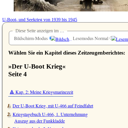
U-Boot- und Seekrieg von 1939 bis 1945
Diese Seite anzeigen im …
Bildschirm-Modus
Lesemodus Normal
Wählen Sie ein Kapitel dieses Zeitzeugenberichtes:
»Der U-Boot Krieg«
Seite 4
🔺 Kap. 2: Meine Kriegsmarinezeit
Der U-Boot Krieg, mit U-466 auf Feindfahrt
Kriegstagebuch U-466, 1. Unternehmung
Auszug aus der Funkkladde