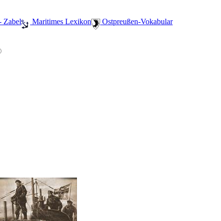
- Zabel
️ Maritimes Lexikon
️ Ostpreußen-Vokabular