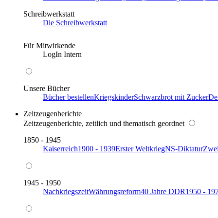
Schreibwerkstatt
Die Schreibwerkstatt
Für Mitwirkende
LogIn Intern
Unsere Bücher
Bücher bestellen
Kriegskinder
Schwarzbrot mit Zucker
De
Zeitzeugenberichte
Zeitzeugenberichte, zeitlich und thematisch geordnet
1850 - 1945
Kaiserreich
1900 - 1939
Erster Weltkrieg
NS-Diktatur
Zwei
1945 - 1950
Nachkriegszeit
Währungsreform
40 Jahre DDR
1950 - 19