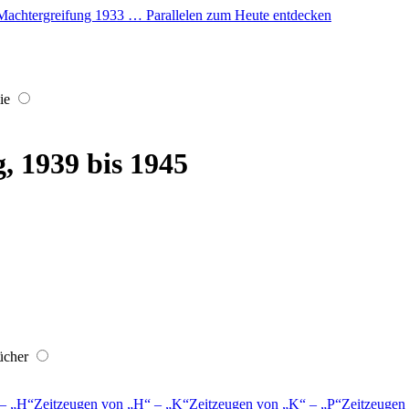
er Machtergreifung 1933 … Parallelen zum Heute entdecken
ie
, 1939 bis 1945
ücher
–
H
Zeitzeugen von
H
–
K
Zeitzeugen von
K
–
P
Zeitzeugen