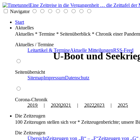
Eine Zeitreise in die Vergangenheit … die Zeittafel d
Navigator
Start
Aktuelles
Aktuelles * Termine * Seitenüberblick * Chronik einer Pandem
Aktuelles / Termine
Leitartikel & Termine
Aktuelle Mitteilungen
RSS-Feed
U-Boot und Seekrieg
Seitenübersicht
Sitemap
Impressum
Datenschutz
Corona-Chronik
2019
|
2020
2021
|
2022
2023
|
2025
Die Zeitzeugen
100 Zeitzeugen stellen sich vor * Zeitzeugenberichte; unsere B
Die Zeitzeugen
Übersicht
Zeitzeugen von
B
–
F
Zeitzeugen von
G