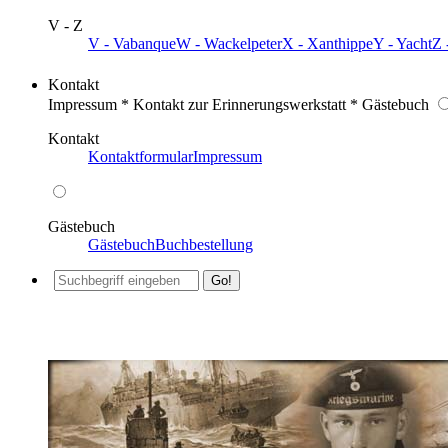
V - Z
V - Vabanque
W - Wackelpeter
X - Xanthippe
Y - Yacht
Z 
Kontakt
Impressum * Kontakt zur Erinnerungswerkstatt * Gästebuch
Kontakt
Kontaktformular
Impressum
Gästebuch
Gästebuch
Buchbestellung