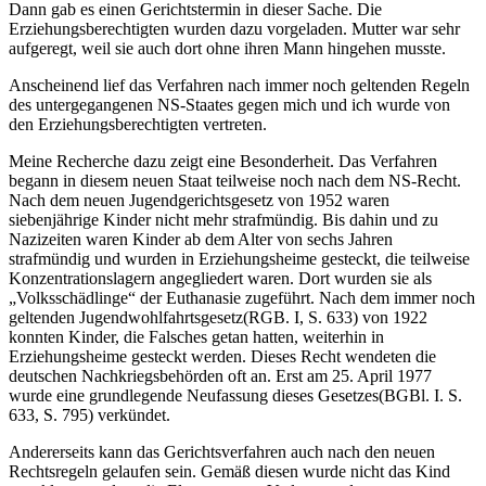
Dann gab es einen Gerichtstermin in dieser Sache. Die
Erziehungsberechtigten wurden dazu vorgeladen. Mutter war sehr
aufgeregt, weil sie auch dort ohne ihren Mann hingehen musste.
Anscheinend lief das Verfahren nach immer noch geltenden Regeln
des untergegangenen NS-Staates gegen mich und ich wurde von
den Erziehungsberechtigten vertreten.
Meine Recherche dazu zeigt eine Besonderheit. Das Verfahren
begann in diesem neuen Staat teilweise noch nach dem NS-Recht.
Nach dem neuen Jugendgerichtsgesetz von 1952 waren
siebenjährige Kinder nicht mehr strafmündig. Bis dahin und zu
Nazizeiten waren Kinder ab dem Alter von sechs Jahren
strafmündig und wurden in Erziehungsheime gesteckt, die teilweise
Konzentrationslagern angegliedert waren. Dort wurden sie als
„Volksschädlinge“ der Euthanasie zugeführt. Nach dem immer noch
geltenden
Jugendwohlfahrtsgesetz
(RGB. I, S. 633)
von 1922
konnten Kinder, die Falsches getan hatten, weiterhin in
Erziehungsheime gesteckt werden. Dieses Recht wendeten die
deutschen Nachkriegsbehörden oft an. Erst am 25. April 1977
wurde eine grundlegende Neufassung dieses
Gesetzes
(BGBl. I. S.
633, S. 795)
verkündet.
Andererseits kann das Gerichtsverfahren auch nach den neuen
Rechtsregeln gelaufen sein. Gemäß diesen wurde nicht das Kind