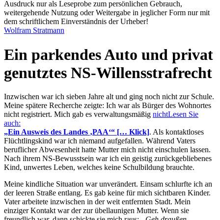
Ausdruck nur als Leseprobe zum persönlichen Gebrauch,
weitergehende Nutzung oder Weitergabe in jeglicher Form nur mit
dem schriftlichem Einverständnis der Urheber!
Wolfram Stratmann
Ein parkendes Auto und privat
genutztes NS-Willensstrafrecht
Inzwischen war ich sieben Jahre alt und ging noch nicht zur Schule.
Meine spätere Recherche zeigte: Ich war als Bürger des Wohnortes
nicht registriert. Mich gab es verwaltungsmäßig
nicht
Lesen Sie
auch:
Ein Ausweis des Landes
PAA
[… Klick]
. Als kontaktloses
Flüchtlingskind war ich niemand aufgefallen. Während Vaters
beruflicher Abwesenheit hatte Mutter mich nicht einschulen lassen.
Nach ihrem NS-Bewusstsein war ich ein geistig zurückgebliebenes
Kind, unwertes Leben, welches keine Schulbildung brauchte.
Meine kindliche Situation war unverändert. Einsam schlurfte ich an
der leeren Straße entlang. Es gab keine für mich sichtbaren Kinder.
Vater arbeitete inzwischen in der weit entfernten Stadt. Mein
einziger Kontakt war der zur übellaunigen Mutter. Wenn sie
freundlich war, dann schickte sie mich raus:
„Geh draußen