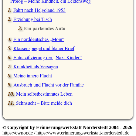
Prolog – Meine Kindheit, ein Leidensweg
Fahrt nach Helgoland 1953
Erziehung bei Tisch
Ein parkendes Auto
Ein norddeutsches „Moin“
Klassenspiegel und blauer Brief
Entnazifizierung der „Nazi-Kinder“
Krankheit als Versagen
Meine innere Flucht
Ausbruch und Flucht vor der Familie
Mein selbstbestimmtes Leben
Sehnsucht – Bitte melde dich
© Copyright by Erinnerungswerkstatt Norderstedt 2004 - 2026
https://ewnor.de / https://www.erinnerungswerkstatt-norderstedt.de