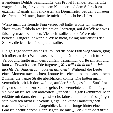
irgendeines Delikts beschuldigte, das Prügel Fremder rechtfertigte,
wagte ich nicht, ihr von meinem Kummer und dem Schreck zu
erzählen. Damals am Sandkasten als Dreijähriger, bei den Schlägen
des fremden Mannes, hatte sie mich auch nicht beschützt.
Wieso mich die fremde Frau verprügelt hatte, wollte ich wissen.
Nach etwas Grübeln war ich davon überzeugt, auf der Wiese etwas
falsch gemacht zu haben. Vielleicht sollte ich die Wiese nicht
betreten. Eingezäunt war die Wiese nicht, sie lag nur jenseits der
Straße, die ich nicht überqueren sollte.
Einige Tage später, als das Auto und die böse Frau weg waren, ging
ich rüber zu dem Wohnhaus des Jungen. Dort klingelte ich trotz
Verbot und fragte nach dem Jungen. Tatsächlich durfte ich rein und
kam zu Erwachsenen. Die fragten:
„Was willst du denn?“
„Ich
möchte den Jungen zum Spielen abholen“
. Während die Leute
einen Moment nachdachten, konnte ich sehen, dass man aus diesem
Zimmer die ganze Straße überblicken konnte. Die hatten mich
vermutlich, seit ich dort wohnte, auf der Straße gesehen. Zunächst
fragten sie, ob ich zur Schule gehe. Das verneinte ich. Dann fragten
sie, wie alt ich sei. Ich antwortete
„sieben“
. Es gab Gemurmel. Man
erklärte mir dann, der Junge ist sechs Jahre alt und ich müsse jünger
sein, weil ich nicht zur Schule ginge und keine Hausaufgaben
machen müsse. In dem Augenblick kam der Junge hinter einer
Glasschiebetür hervor. Dann sagten sie mir:
„Der Junge darf nicht