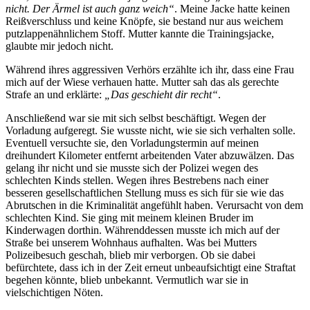
nicht. Der Ärmel ist auch ganz weich“
. Meine Jacke hatte keinen
Reißverschluss und keine Knöpfe, sie bestand nur aus weichem
putzlappenähnlichem Stoff. Mutter kannte die Trainingsjacke,
glaubte mir jedoch nicht.
Während ihres aggressiven Verhörs erzählte ich ihr, dass eine Frau
mich auf der Wiese verhauen hatte. Mutter sah das als gerechte
Strafe an und erklärte:
„Das geschieht dir recht“
.
Anschließend war sie mit sich selbst beschäftigt. Wegen der
Vorladung aufgeregt. Sie wusste nicht, wie sie sich verhalten solle.
Eventuell versuchte sie, den Vorladungstermin auf meinen
dreihundert Kilometer entfernt arbeitenden Vater abzuwälzen. Das
gelang ihr nicht und sie musste sich der Polizei wegen des
schlechten Kinds stellen. Wegen ihres Bestrebens nach einer
besseren gesellschaftlichen Stellung muss es sich für sie wie das
Abrutschen in die Kriminalität angefühlt haben. Verursacht von dem
schlechten Kind. Sie ging mit meinem kleinen Bruder im
Kinderwagen dorthin. Währenddessen musste ich mich auf der
Straße bei unserem Wohnhaus aufhalten. Was bei Mutters
Polizeibesuch geschah, blieb mir verborgen. Ob sie dabei
befürchtete, dass ich in der Zeit erneut unbeaufsichtigt eine Straftat
begehen könnte, blieb unbekannt. Vermutlich war sie in
vielschichtigen Nöten.