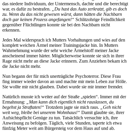
das niedere Individuum, der Untermensch, dachte und die berechtigt
war, es dafür zu bestrafen.
„Du hast das Auto zerkratzt, gib es doch
zu. Wenn du das nicht gewesen wärst, dann hätten die Nachbarn
doch gar keinen Prozess angefangen!“
Schlitzohrige Feindlichkeit
gegenüber Flüchtlingen konnte sie bei den Nachbarn nicht
erkennen.
Jedes Mal widersprach ich Mutters Vorhaltungen und wies auf den
komplett weichen Ärmel meiner Trainingsjacke hin. In Mutters
Wahrnehmung wurde der sehr weiche Ärmelstoff meiner Jacke
anscheinend immer härter. Möglicherweise konnte sie sich in ihrer
Rage nicht mehr an diese Jacke erinnern. Zum Anziehen bekam ich
die Jacke nicht mehr.
Nun begann der für mich unerträgliche Psychoterror. Diese Frau
fing immer wieder davon an und machte mir mein Leben zur Hölle.
Sie wollte mir nicht glauben. Dabei wurde sie mir immer fremder.
Natürlich musste ich weiter auf der Straße „spielen“. Immer mit der
Ermahnung:
„Man kann dich eigentlich nicht rauslassen, du
begehst ja Straftaten!“
Trotzdem jagte sie mich raus.
„Geh nicht
weit weg, bleibe bei unserem Wohnhaus!“
Damit glaubte sie, ihrer
Aufsichtspflicht Genüge zu tun. Tatsächlich versuchte ich, ihre
Anweisung zu befolgen. Täglich, viele Stunden, taperte ich etwa
fünfzig Meter weit am Bürgersteig vor dem Haus auf und ab.