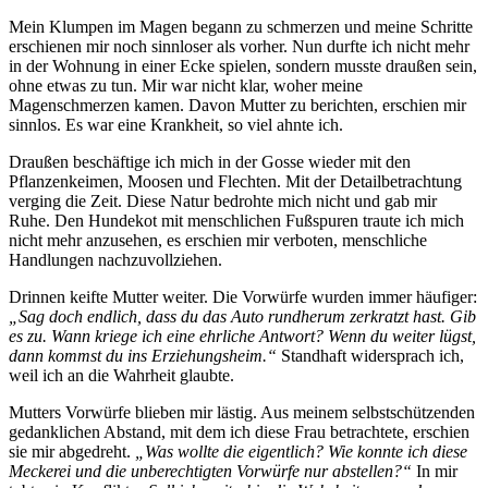
Mein Klumpen im Magen begann zu schmerzen und meine Schritte
erschienen mir noch sinnloser als vorher. Nun durfte ich nicht mehr
in der Wohnung in einer Ecke spielen, sondern musste draußen sein,
ohne etwas zu tun. Mir war nicht klar, woher meine
Magenschmerzen kamen. Davon Mutter zu berichten, erschien mir
sinnlos. Es war eine Krankheit, so viel ahnte ich.
Draußen beschäftige ich mich in der Gosse wieder mit den
Pflanzenkeimen, Moosen und Flechten. Mit der Detailbetrachtung
verging die Zeit. Diese Natur bedrohte mich nicht und gab mir
Ruhe. Den Hundekot mit menschlichen Fußspuren traute ich mich
nicht mehr anzusehen, es erschien mir verboten, menschliche
Handlungen nachzuvollziehen.
Drinnen keifte Mutter weiter. Die Vorwürfe wurden immer häufiger:
„Sag doch endlich, dass du das Auto rundherum zerkratzt hast. Gib
es zu. Wann kriege ich eine ehrliche Antwort? Wenn du weiter lügst,
dann kommst du ins Erziehungsheim.“
Standhaft widersprach ich,
weil ich an die Wahrheit glaubte.
Mutters Vorwürfe blieben mir lästig. Aus meinem selbstschützenden
gedanklichen Abstand, mit dem ich diese Frau betrachtete, erschien
sie mir abgedreht.
„Was wollte die eigentlich? Wie konnte ich diese
Meckerei und die unberechtigten Vorwürfe nur abstellen?“
In mir