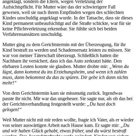
angeklagt, sondern die Eltern, wegen Verletzung der
Aufsichtspflicht. Für Mutter wäre das der schwierigere Fall
gewesen, weil sie nach ihrem Empfinden wegen des schlechten
Kindes unschuldig angeklagt wurde. In der Tatsache, dass sie dieses
Kind permanent unbeaufsichtigt auf die Straße schickte, war für sie
keine Pflichtverletzung erkennbar. Sie fühlte sich bei beiden
Verfahrensansätzen unschuldig.
Mutter ging zu dem Gerichtstermin mit der Überzeugung, für ihr
Kind bestraft zu werden und Schadensersatz leisten zu müssen. Sie
war von meiner Täterschaft überzeugt. Schließlich hatten die
Nachbarn ihr versichert, dass ich das Auto zerkratzt hätte. Den
ehrbaren Leuten konnte sie glauben. Mutter drohte mir:
„Wenn du
lügst, dann kommst du ins Erziehungsheim, und wenn ich zahlen
muss, dann bekommst du das zu spüren. Dir gebe ich dann nichts
mehr!“
Von dem Gerichtstermin kam sie missmutig zurück. Irgendwas
passte ihr nicht. Mir war das ungeheuer. Sie sagte nur, als ob das bei
der Gerichtsverhandlung festgestellt wurde:
„Du hast doch
gelogen!“
Weil Mutter nicht mit mir reden wollte, fragte ich Vater, als er wieder
von seiner auswärtigen Arbeit nach Hause kam. Er sagte mir:
„Du
und wir haben Glück gehabt, etwas früher, und du wärst bestraft