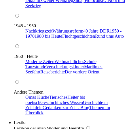
Diktatur
Zweiter Weltkrieg
Shoa, Holocaust
U-Boot und
Seekrieg
1945 - 1950
Nachkriegszeit
Währungsreform
40 Jahre DDR
1950 -
1970
1980 bis Heute
Fluchtgeschichten
Rund ums Auto
1950 - Heute
Moderne Zeiten
Weihnachtliches
Schule,
Tanzstunde
Verschickungskinder
Maritimes,
Seefahrt
Reiseberichte
Der vordere Orient
Andere Themen
Omas Küche
Tierisches
Heiter bis
poetisch
Geschichtliches Wissen
Geschichte in
Zeittafeln
Gedanken zur Zeit - Blog
Themen im
Überblick
Lexika
Lexikon der alten Wörter und Begriffe