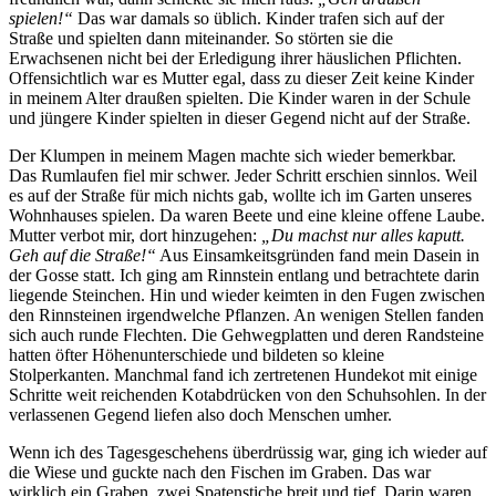
spielen!“
Das war damals so üblich. Kinder trafen sich auf der
Straße und spielten dann miteinander. So störten sie die
Erwachsenen nicht bei der Erledigung ihrer häuslichen Pflichten.
Offensichtlich war es Mutter egal, dass zu dieser Zeit keine Kinder
in meinem Alter draußen spielten. Die Kinder waren in der Schule
und jüngere Kinder spielten in dieser Gegend nicht auf der Straße.
Der Klumpen in meinem Magen machte sich wieder bemerkbar.
Das Rumlaufen fiel mir schwer. Jeder Schritt erschien sinnlos. Weil
es auf der Straße für mich nichts gab, wollte ich im Garten unseres
Wohnhauses spielen. Da waren Beete und eine kleine offene Laube.
Mutter verbot mir, dort hinzugehen:
„Du machst nur alles kaputt.
Geh auf die Straße!“
Aus Einsamkeitsgründen fand mein Dasein in
der Gosse statt. Ich ging am Rinnstein entlang und betrachtete darin
liegende Steinchen. Hin und wieder keimten in den Fugen zwischen
den Rinnsteinen irgendwelche Pflanzen. An wenigen Stellen fanden
sich auch runde Flechten. Die Gehwegplatten und deren Randsteine
hatten öfter Höhenunterschiede und bildeten so kleine
Stolperkanten. Manchmal fand ich zertretenen Hundekot mit einige
Schritte weit reichenden Kotabdrücken von den Schuhsohlen. In der
verlassenen Gegend liefen also doch Menschen umher.
Wenn ich des Tagesgeschehens überdrüssig war, ging ich wieder auf
die Wiese und guckte nach den Fischen im Graben. Das war
wirklich ein Graben, zwei Spatenstiche breit und tief. Darin waren