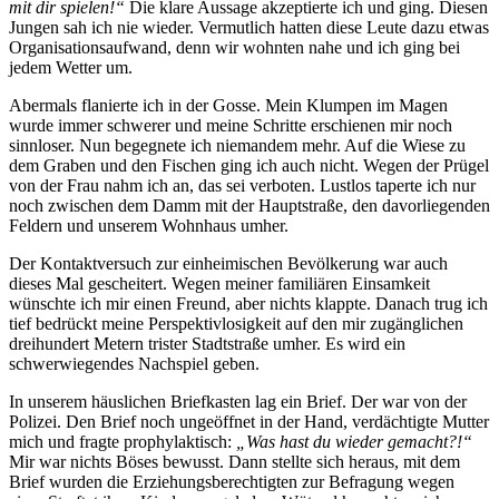
mit dir spielen!“
Die klare Aussage akzeptierte ich und ging. Diesen
Jungen sah ich nie wieder. Vermutlich hatten diese Leute dazu etwas
Organisationsaufwand, denn wir wohnten nahe und ich ging bei
jedem Wetter um.
Abermals flanierte ich in der Gosse. Mein Klumpen im Magen
wurde immer schwerer und meine Schritte erschienen mir noch
sinnloser. Nun begegnete ich niemandem mehr. Auf die Wiese zu
dem Graben und den Fischen ging ich auch nicht. Wegen der Prügel
von der Frau nahm ich an, das sei verboten. Lustlos taperte ich nur
noch zwischen dem Damm mit der Hauptstraße, den davorliegenden
Feldern und unserem Wohnhaus umher.
Der Kontaktversuch zur einheimischen Bevölkerung war auch
dieses Mal gescheitert. Wegen meiner familiären Einsamkeit
wünschte ich mir einen Freund, aber nichts klappte. Danach trug ich
tief bedrückt meine Perspektivlosigkeit auf den mir zugänglichen
dreihundert Metern trister Stadtstraße umher. Es wird ein
schwerwiegendes Nachspiel geben.
In unserem häuslichen Briefkasten lag ein Brief. Der war von der
Polizei. Den Brief noch ungeöffnet in der Hand, verdächtigte Mutter
mich und fragte prophylaktisch:
„Was hast du wieder gemacht?!“
Mir war nichts Böses bewusst. Dann stellte sich heraus, mit dem
Brief wurden die Erziehungsberechtigten zur Befragung wegen