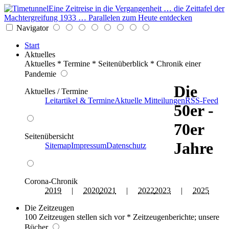
Eine Zeitreise in die Vergangenheit … die Zeittafel der
Machtergreifung 1933 … Parallelen zum Heute entdecken
Navigator
Start
Aktuelles
Aktuelles * Termine * Seitenüberblick * Chronik einer
Pandemie
Die
Aktuelles / Termine
Leitartikel & Termine
Aktuelle Mitteilungen
RSS-Feed
50er -
70er
Seitenübersicht
Jahre
Sitemap
Impressum
Datenschutz
Corona-Chronik
2019
|
2020
2021
|
2022
2023
|
2025
Die Zeitzeugen
100 Zeitzeugen stellen sich vor * Zeitzeugenberichte; unsere
Bücher