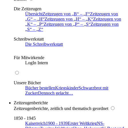
Die Zeitzeugen
Übersicht
Zeitzeugen von
B
–
F
Zeitzeugen von
G
–
H
Zeitzeugen von
H
–
K
Zeitzeugen von
K
–
P
Zeitzeugen von
P
–
S
Zeitzeugen von
S
–
Z
Schreibwerkstatt
Die Schreibwerkstatt
Für Mitwirkende
LogIn Intern
Unsere Bücher
Bücher bestellen
Kriegskinder
Schwarzbrot mit
Zucker
Dennoch gelacht…
Zeitzeugenberichte
Zeitzeugenberichte, zeitlich und thematisch geordnet
1850 - 1945
Kaiserreich
1900 - 1939
Erster Weltkrieg
NS-