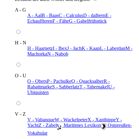
A - G
A - Aal
B - Baas
C - Calculus
D - dalbern
E -
Echauffieren
F - Fähe
G - Gabelfrühstück
H - N
H - Haarnetz
I - Ibex
J - Jach
K - Kaap
L - Laberdan
M -
Machorka
N - Nabob
O - U
O - Obers
P - Pachulke
Q - Quacksalber
R -
Rabattmarke
S - Sabberlatz
T - Tabernakel
U -
Ubiquisten
V - Z
V - Vabanque
W - Wackelpeter
X - Xanthippe
Y -
Yacht
Z - Zabel
️ Maritimes Lexikon
️ Ostpreußen-
Vokabular