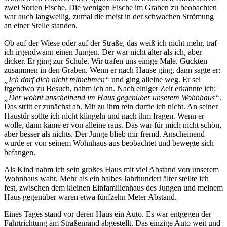
zwei Sorten Fische. Die wenigen Fische im Graben zu beobachten
war auch langweilig, zumal die meist in der schwachen Strömung
an einer Stelle standen.
Ob auf der Wiese oder auf der Straße, das weiß ich nicht mehr, traf
ich irgendwann einen Jungen. Der war nicht älter als ich, aber
dicker. Er ging zur Schule. Wir trafen uns einige Male. Guckten
zusammen in den Graben. Wenn er nach Hause ging, dann sagte er:
„Ich darf dich nicht mitnehmen“
und ging alleine weg. Er sei
irgendwo zu Besuch, nahm ich an. Nach einiger Zeit erkannte ich:
„Der wohnt anscheinend im Haus gegenüber unserem Wohnhaus“
.
Das stritt er zunächst ab. Mit zu ihm rein durfte ich nicht. An seiner
Haustür sollte ich nicht klingeln und nach ihm fragen. Wenn er
wolle, dann käme er von alleine raus. Das war für mich nicht schön,
aber besser als nichts. Der Junge blieb mir fremd. Anscheinend
wurde er von seinem Wohnhaus aus beobachtet und bewegte sich
befangen.
Als Kind nahm ich sein großes Haus mit viel Abstand von unserem
Wohnhaus wahr. Mehr als ein halbes Jahrhundert älter stellte ich
fest, zwischen dem kleinen Einfamilienhaus des Jungen und meinem
Haus gegenüber waren etwa fünfzehn Meter Abstand.
Eines Tages stand vor deren Haus ein Auto. Es war entgegen der
Fahrtrichtung am Straßenrand abgestellt. Das einzige Auto weit und