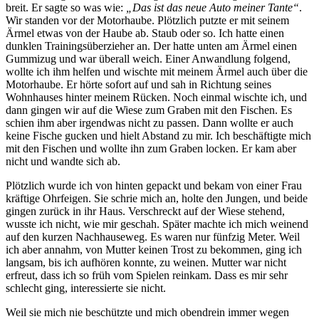
breit. Er sagte so was wie:
„Das ist das neue Auto meiner Tante“
.
Wir standen vor der Motorhaube. Plötzlich putzte er mit seinem
Ärmel etwas von der Haube ab. Staub oder so. Ich hatte einen
dunklen Trainingsüberzieher an. Der hatte unten am Ärmel einen
Gummizug und war überall weich. Einer Anwandlung folgend,
wollte ich ihm helfen und wischte mit meinem Ärmel auch über die
Motorhaube. Er hörte sofort auf und sah in Richtung seines
Wohnhauses hinter meinem Rücken. Noch einmal wischte ich, und
dann gingen wir auf die Wiese zum Graben mit den Fischen. Es
schien ihm aber irgendwas nicht zu passen. Dann wollte er auch
keine Fische gucken und hielt Abstand zu mir. Ich beschäftigte mich
mit den Fischen und wollte ihn zum Graben locken. Er kam aber
nicht und wandte sich ab.
Plötzlich wurde ich von hinten gepackt und bekam von einer Frau
kräftige Ohrfeigen. Sie schrie mich an, holte den Jungen, und beide
gingen zurück in ihr Haus. Verschreckt auf der Wiese stehend,
wusste ich nicht, wie mir geschah. Später machte ich mich weinend
auf den kurzen Nachhauseweg. Es waren nur fünfzig Meter. Weil
ich aber annahm, von Mutter keinen Trost zu bekommen, ging ich
langsam, bis ich aufhören konnte, zu weinen. Mutter war nicht
erfreut, dass ich so früh vom Spielen reinkam. Dass es mir sehr
schlecht ging, interessierte sie nicht.
Weil sie mich nie beschützte und mich obendrein immer wegen