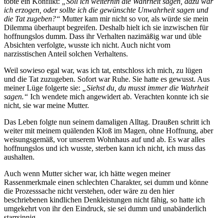
tobte ein Konflikt:
„Soll ich weiterhin die Wahrheit sagen, dazu war
ich erzogen, oder sollte ich die gewünschte Unwahrheit sagen und
die Tat zugeben?“
Mutter kam mir nicht so vor, als würde sie mein
Dilemma überhaupt begreifen. Deshalb hielt ich sie inzwischen für
hoffnungslos dumm. Dass ihr Verhalten nazimäßig war und üble
Absichten verfolgte, wusste ich nicht. Auch nicht vom
narzisstischen Anteil solchen Verhaltens.
Weil sowieso egal war, was ich tat, entschloss ich mich, zu lügen
und die Tat zuzugeben. Sofort war Ruhe. Sie hatte es gewusst. Aus
meiner Lüge folgerte sie:
„Siehst du, du musst immer die Wahrheit
sagen.“
Ich wendete mich angewidert ab. Verachten konnte ich sie
nicht, sie war meine Mutter.
Das Leben folgte nun seinem damaligen Alltag. Draußen schritt ich
weiter mit meinem quälenden Kloß im Magen, ohne Hoffnung, aber
weisungsgemäß, vor unserem Wohnhaus auf und ab. Es war alles
hoffnungslos und ich wusste, sterben kann ich nicht, ich muss das
aushalten.
Auch wenn Mutter sicher war, ich hätte wegen meiner
Rassenmerkmale einen schlechten Charakter, sei dumm und könne
die Prozesssache nicht verstehen, oder wäre zu den hier
beschriebenen kindlichen Denkleistungen nicht fähig, so hatte ich
umgekehrt von ihr den Eindruck, sie sei dumm und unabänderlich
starrsinnig.