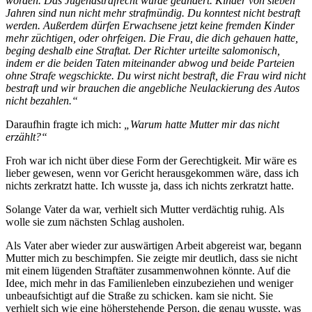
worden. Das Jugendstrafrecht wurde geändert. Kinder von sieben
Jahren sind nun nicht mehr strafmündig. Du konntest nicht bestraft
werden. Außerdem dürfen Erwachsene jetzt keine fremden Kinder
mehr züchtigen, oder ohrfeigen. Die Frau, die dich gehauen hatte,
beging deshalb eine Straftat. Der Richter urteilte salomonisch,
indem er die beiden Taten miteinander abwog und beide Parteien
ohne Strafe wegschickte. Du wirst nicht bestraft, die Frau wird nicht
bestraft und wir brauchen die angebliche Neulackierung des Autos
nicht bezahlen.“
Daraufhin fragte ich mich:
„Warum hatte Mutter mir das nicht
erzählt?“
Froh war ich nicht über diese Form der Gerechtigkeit. Mir wäre es
lieber gewesen, wenn vor Gericht herausgekommen wäre, dass ich
nichts zerkratzt hatte. Ich wusste ja, dass ich nichts zerkratzt hatte.
Solange Vater da war, verhielt sich Mutter verdächtig ruhig. Als
wolle sie zum nächsten Schlag ausholen.
Als Vater aber wieder zur auswärtigen Arbeit abgereist war, begann
Mutter mich zu beschimpfen. Sie zeigte mir deutlich, dass sie nicht
mit einem lügenden Straftäter zusammenwohnen könnte. Auf die
Idee, mich mehr in das Familienleben einzubeziehen und weniger
unbeaufsichtigt auf die Straße zu schicken. kam sie nicht. Sie
verhielt sich wie eine höherstehende Person, die genau wusste, was