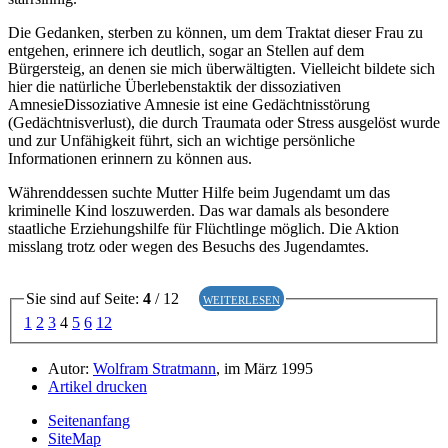
Die Gedanken, sterben zu können, um dem Traktat dieser Frau zu
entgehen, erinnere ich deutlich, sogar an Stellen auf dem
Bürgersteig, an denen sie mich überwältigten. Vielleicht bildete sich
hier die natürliche Überlebenstaktik der
dissoziativen
Amnesie
Dissoziative Amnesie ist eine Gedächtnisstörung
(Gedächtnisverlust), die durch Traumata oder Stress ausgelöst wurde
und zur Unfähigkeit führt, sich an wichtige persönliche
Informationen erinnern zu können
aus.
Währenddessen suchte Mutter Hilfe beim Jugendamt um das
kriminelle Kind loszuwerden. Das war damals als besondere
staatliche Erziehungshilfe für Flüchtlinge möglich. Die Aktion
misslang trotz oder wegen des Besuchs des Jugendamtes.
Sie sind auf Seite:
4
/ 12
weiterlesen
1
2
3
4
5
6
12
Autor:
Wolfram Stratmann
, im März 1995
Artikel drucken
Seitenanfang
SiteMap