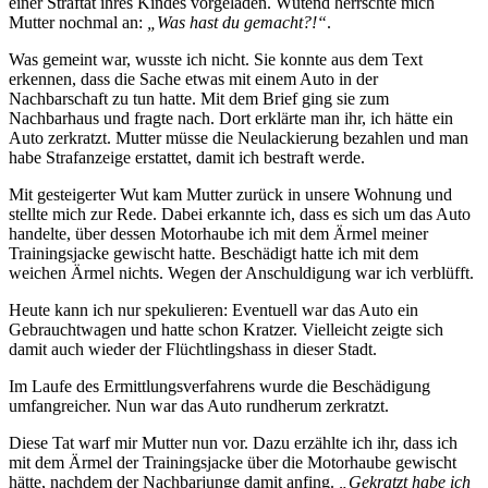
einer Straftat ihres Kindes vorgeladen. Wütend herrschte mich
Mutter nochmal an:
„Was hast du gemacht?!“
.
Was gemeint war, wusste ich nicht. Sie konnte aus dem Text
erkennen, dass die Sache etwas mit einem Auto in der
Nachbarschaft zu tun hatte. Mit dem Brief ging sie zum
Nachbarhaus und fragte nach. Dort erklärte man ihr, ich hätte ein
Auto zerkratzt. Mutter müsse die Neulackierung bezahlen und man
habe Strafanzeige erstattet, damit ich bestraft werde.
Mit gesteigerter Wut kam Mutter zurück in unsere Wohnung und
stellte mich zur Rede. Dabei erkannte ich, dass es sich um das Auto
handelte, über dessen Motorhaube ich mit dem Ärmel meiner
Trainingsjacke gewischt hatte. Beschädigt hatte ich mit dem
weichen Ärmel nichts. Wegen der Anschuldigung war ich verblüfft.
Heute kann ich nur spekulieren: Eventuell war das Auto ein
Gebrauchtwagen und hatte schon Kratzer. Vielleicht zeigte sich
damit auch wieder der Flüchtlingshass in dieser Stadt.
Im Laufe des Ermittlungsverfahrens wurde die Beschädigung
umfangreicher. Nun war das Auto rundherum zerkratzt.
Diese Tat warf mir Mutter nun vor. Dazu erzählte ich ihr, dass ich
mit dem Ärmel der Trainingsjacke über die Motorhaube gewischt
hätte, nachdem der Nachbarjunge damit anfing.
„Gekratzt habe ich