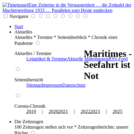
Eine Zeitreise in die Vergangenheit … die Zeittafel der
Machtergreifung 1933 … Parallelen zum Heute entdecken
Navigator
Start
Aktuelles
Aktuelles * Termine * Seitenüberblick * Chronik einer
Pandemie
Maritimes -
Aktuelles / Termine
Leitartikel & Termine
Aktuelle Mitteilungen
RSS-Feed
Seefahrt ist
Not
Seitenübersicht
Sitemap
Impressum
Datenschutz
Corona-Chronik
2019
|
2020
2021
|
2022
2023
|
2025
Die Zeitzeugen
100 Zeitzeugen stellen sich vor * Zeitzeugenberichte; unsere
Bücher