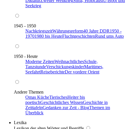
Diktatur
Zweiter Weltkrieg
Shoa, Holocaust
U-Boot und
Seekrieg
1945 - 1950
Nachkriegszeit
Währungsreform
40 Jahre DDR
1950 -
1970
1980 bis Heute
Fluchtgeschichten
Rund ums Auto
1950 - Heute
Moderne Zeiten
Weihnachtliches
Schule,
Tanzstunde
Verschickungskinder
Maritimes,
Seefahrt
Reiseberichte
Der vordere Orient
Andere Themen
Omas Küche
Tierisches
Heiter bis
poetisch
Geschichtliches Wissen
Geschichte in
Zeittafeln
Gedanken zur Zeit - Blog
Themen im
Überblick
Lexika
Lexikon der alten Wörter und Begriffe