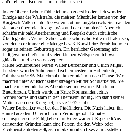
außer einigen Beulen ist mir nichts passiert.
In der Oberrealschule fühlte ich mich zuerst isoliert. Ich war der
Einzige aus der Wallstraße, die meisten Mitschüler kamen von der
Borgesch-Volksschule. Sie waren laut und angeberisch. Sie machten
sich auch über mich lustig:
Was will der denn hier?
. Aber ich
schaffte mir bald Anerkennung und Respekt durch schulische
Überlegenheit. Werner Scheel zahlte schulische Hilfe mit Lakritzen,
von denen er immer eine Menge besaß. Karl-Heinz Preuß lud mich
sogar zu seinem Geburtstag ein. Ein herrlicher Geburtstag mit
Luftgewehrschießen und vielen kleinen Wettspielen. Ich war
glücklich, und ich war akzeptiert.
Meine Schulfreunde waren Walter Burbenker und Ulrich Miljes.
Letzterer war der Sohn eines Tischlermeisters in Hohenfelde,
Güntherstraße 96. Manchmal nahm er mich mit nach Hause. Wir
machten unter Aufsicht seiner strengen Mutter Schularbeiten. Sie
machte uns wunderbares Abendessen mit warmer Milch und
Butterbroten. Ulrich wurde im Krieg Kommandant eines
Schnellbootes und starb in der Themsemündung. Ich stand seiner
Mutter nach dem Krieg bei, bis sie 1952 starb.
Walter Burbenker war bei den Pfadfindern. Die Nazis haben ihn
einmal aus dem Unterricht zum Verhör geholt. Er hatte
schauspielerische Fähigkeiten. Im Krieg war er
UK-gestellt
Aus
dringenden Gründen kann eine Person, die den Wehr- oder
Zivildienst antreten soll, sich unabkömmlich bzw. zurückstellen