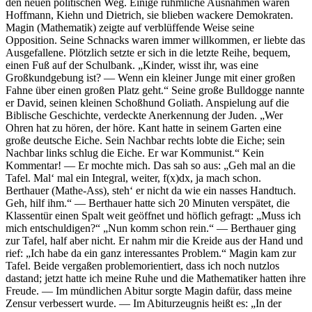
den neuen politischen Weg. Einige rühmliche Ausnahmen waren
Hoffmann, Kiehn und Dietrich, sie blieben wackere Demokraten.
Magin (Mathematik) zeigte auf verblüffende Weise seine
Opposition. Seine Schnacks waren immer willkommen, er liebte das
Ausgefallene. Plötzlich setzte er sich in die letzte Reihe, bequem,
einen Fuß auf der Schulbank.
Kinder, wisst ihr, was eine
Großkundgebung ist? — Wenn ein kleiner Junge mit einer großen
Fahne über einen großen Platz geht.
Seine große Bulldogge nannte
er David, seinen kleinen Schoßhund Goliath. Anspielung auf die
Biblische Geschichte, verdeckte Anerkennung der Juden.
Wer
Ohren hat zu hören, der höre. Kant hatte in seinem Garten eine
große deutsche Eiche. Sein Nachbar rechts lobte die Eiche; sein
Nachbar links schlug die Eiche. Er war Kommunist.
Kein
Kommentar! — Er mochte mich. Das sah so aus:
Geh mal an die
Tafel. Mal‘ mal ein Integral, weiter, f(x)dx, ja mach schon.
Berthauer (Mathe-Ass), steh‘ er nicht da wie ein nasses Handtuch.
Geh, hilf ihm.
— Berthauer hatte sich 20 Minuten verspätet, die
Klassentür einen Spalt weit geöffnet und höflich gefragt:
Muss ich
mich entschuldigen?
Nun komm schon rein.
— Berthauer ging
zur Tafel, half aber nicht. Er nahm mir die Kreide aus der Hand und
rief:
Ich habe da ein ganz interessantes Problem.
Magin kam zur
Tafel. Beide vergaßen problemorientiert, dass ich noch nutzlos
dastand; jetzt hatte ich meine Ruhe und die Mathematiker hatten ihre
Freude. — Im mündlichen Abitur sorgte Magin dafür, dass meine
Zensur verbessert wurde. — Im Abiturzeugnis heißt es:
In der