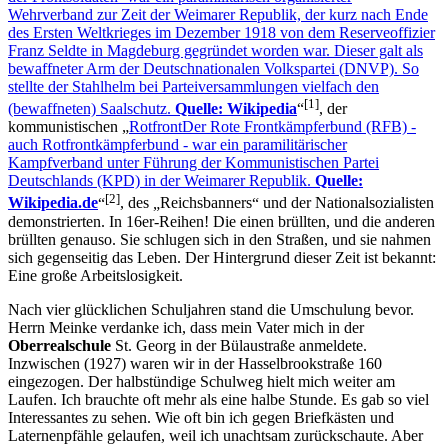
Wehrverband zur Zeit der Weimarer Republik, der kurz nach Ende
des Ersten Weltkrieges im Dezember 1918 von dem Reserveoffizier
Franz Seldte in Magdeburg gegründet worden war. Dieser galt als
bewaffneter Arm der Deutschnationalen Volkspartei (DNVP). So
stellte der Stahlhelm bei Parteiversammlungen vielfach den
[1]
(bewaffneten) Saalschutz.
Quelle: Wikipedia
, der
kommunistischen
Rotfront
Der Rote Frontkämpferbund (RFB) -
auch Rotfrontkämpferbund - war ein paramilitärischer
Kampfverband unter Führung der Kommunistischen Partei
Deutschlands (KPD) in der Weimarer Republik.
Quelle:
[2]
Wikipedia.de
, des
Reichsbanners
und der Nationalsozialisten
demonstrierten. In 16er-Reihen! Die einen brüllten, und die anderen
brüllten genauso. Sie schlugen sich in den Straßen, und sie nahmen
sich gegenseitig das Leben. Der Hintergrund dieser Zeit ist bekannt:
Eine große Arbeitslosigkeit.
Nach vier glücklichen Schuljahren stand die Umschulung bevor.
Herrn Meinke verdanke ich, dass mein Vater mich in der
Oberrealschule
St. Georg in der Bülaustraße anmeldete.
Inzwischen (1927) waren wir in der Hasselbrookstraße 160
eingezogen. Der halbstündige Schulweg hielt mich weiter am
Laufen. Ich brauchte oft mehr als eine halbe Stunde. Es gab so viel
Interessantes zu sehen. Wie oft bin ich gegen Briefkästen und
Laternenpfähle gelaufen, weil ich unachtsam zurückschaute. Aber