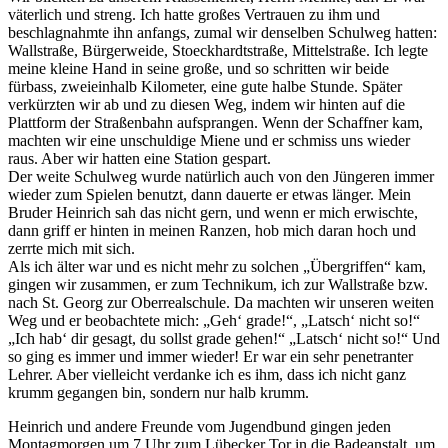
väterlich und streng. Ich hatte großes Vertrauen zu ihm und
beschlagnahmte ihn anfangs, zumal wir denselben Schulweg hatten:
Wallstraße, Bürgerweide, Stoeckhardtstraße, Mittelstraße. Ich legte
meine kleine Hand in seine große, und so schritten wir beide
fürbass, zweieinhalb Kilometer, eine gute halbe Stunde. Später
verkürzten wir ab und zu diesen Weg, indem wir hinten auf die
Plattform der Straßenbahn aufsprangen. Wenn der Schaffner kam,
machten wir eine unschuldige Miene und er schmiss uns wieder
raus. Aber wir hatten eine Station gespart.
Der weite Schulweg wurde natürlich auch von den Jüngeren immer
wieder zum Spielen benutzt, dann dauerte er etwas länger. Mein
Bruder Heinrich sah das nicht gern, und wenn er mich erwischte,
dann griff er hinten in meinen Ranzen, hob mich daran hoch und
zerrte mich mit sich.
Als ich älter war und es nicht mehr zu solchen
Übergriffen
kam,
gingen wir zusammen, er zum Technikum, ich zur Wallstraße bzw.
nach St. Georg zur Oberrealschule. Da machten wir unseren weiten
Weg und er beobachtete mich:
Geh‘ grade!
,
Latsch‘ nicht so!
Ich hab‘ dir gesagt, du sollst grade gehen!
Latsch‘ nicht so!
Und
so ging es immer und immer wieder! Er war ein sehr penetranter
Lehrer. Aber vielleicht verdanke ich es ihm, dass ich nicht ganz
krumm gegangen bin, sondern nur halb krumm.
Heinrich und andere Freunde vom Jugendbund gingen jeden
Montagmorgen um 7 Uhr zum Lübecker Tor in die Badeanstalt, um