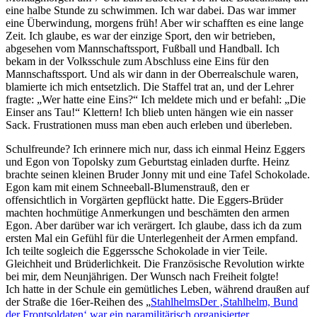
eine halbe Stunde zu schwimmen. Ich war dabei. Das war immer
eine Überwindung, morgens früh! Aber wir schafften es eine lange
Zeit. Ich glaube, es war der einzige Sport, den wir betrieben,
abgesehen vom Mannschaftssport, Fußball und Handball. Ich
bekam in der Volksschule zum Abschluss eine Eins für den
Mannschaftssport. Und als wir dann in der Oberrealschule waren,
blamierte ich mich entsetzlich. Die Staffel trat an, und der Lehrer
fragte:
Wer hatte eine Eins?
Ich meldete mich und er befahl:
Die
Einser ans Tau!
Klettern! Ich blieb unten hängen wie ein nasser
Sack. Frustrationen muss man eben auch erleben und überleben.
Schulfreunde? Ich erinnere mich nur, dass ich einmal Heinz Eggers
und Egon von Topolsky zum Geburtstag einladen durfte. Heinz
brachte seinen kleinen Bruder Jonny mit und eine Tafel Schokolade.
Egon kam mit einem Schneeball-Blumenstrauß, den er
offensichtlich in Vorgärten gepflückt hatte. Die Eggers-Brüder
machten hochmütige Anmerkungen und beschämten den armen
Egon. Aber darüber war ich verärgert. Ich glaube, dass ich da zum
ersten Mal ein Gefühl für die Unterlegenheit der Armen empfand.
Ich teilte sogleich die Eggerssche Schokolade in vier Teile.
Gleichheit und Brüderlichkeit. Die Französische Revolution wirkte
bei mir, dem Neunjährigen. Der Wunsch nach Freiheit folgte!
Ich hatte in der Schule ein gemütliches Leben, während draußen auf
der Straße die 16er-Reihen des
Stahlhelms
Der
Stahlhelm, Bund
der Frontsoldaten
war ein paramilitärisch organisierter