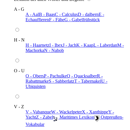
A - G
A - Aal
B - Baas
C - Calculus
D - dalbern
E -
Echauffieren
F - Fähe
G - Gabelfrühstück
H - N
H - Haarnetz
I - Ibex
J - Jach
K - Kaap
L - Laberdan
M -
Machorka
N - Nabob
O - U
O - Obers
P - Pachulke
Q - Quacksalber
R -
Rabattmarke
S - Sabberlatz
T - Tabernakel
U -
Ubiquisten
V - Z
V - Vabanque
W - Wackelpeter
X - Xanthippe
Y -
Yacht
Z - Zabel
️ Maritimes Lexikon
️ Ostpreußen-
Vokabular