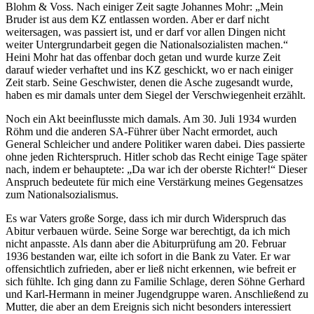
Blohm & Voss. Nach einiger Zeit sagte Johannes Mohr:
Mein
Bruder ist aus dem KZ entlassen worden. Aber er darf nicht
weitersagen, was passiert ist, und er darf vor allen Dingen nicht
weiter Untergrundarbeit gegen die Nationalsozialisten machen.
Heini Mohr hat das offenbar doch getan und wurde kurze Zeit
darauf wieder verhaftet und ins KZ geschickt, wo er nach einiger
Zeit starb. Seine Geschwister, denen die Asche zugesandt wurde,
haben es mir damals unter dem Siegel der Verschwiegenheit erzählt.
Noch ein Akt beeinflusste mich damals. Am 30. Juli 1934 wurden
Röhm und die anderen SA-Führer über Nacht ermordet, auch
General Schleicher und andere Politiker waren dabei. Dies passierte
ohne jeden Richterspruch. Hitler schob das Recht einige Tage später
nach, indem er behauptete:
Da war ich der oberste Richter!
Dieser
Anspruch bedeutete für mich eine Verstärkung meines Gegensatzes
zum Nationalsozialismus.
Es war Vaters große Sorge, dass ich mir durch Widerspruch das
Abitur verbauen würde. Seine Sorge war berechtigt, da ich mich
nicht anpasste. Als dann aber die Abiturprüfung am 20. Februar
1936 bestanden war, eilte ich sofort in die Bank zu Vater. Er war
offensichtlich zufrieden, aber er ließ nicht erkennen, wie befreit er
sich fühlte. Ich ging dann zu Familie Schlage, deren Söhne Gerhard
und Karl-Hermann in meiner Jugendgruppe waren. Anschließend zu
Mutter, die aber an dem Ereignis sich nicht besonders interessiert