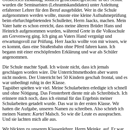
wurden die Seminaristen (Lehramtskandidaten) unter Anleitung
erfahrener Lehrer für den Beruf ausgebildet. Wer in die Schule
aufgenommen werden wollte, musste eine kleine Aufnahmeprüfung
beim ehrfurchtgebietenden Schulleiter, Herrn Jaacks, machen. Mein
Vater hatte es schon erreicht, dass meine älteren Brüder Hans und
Heinrich aufgenommen wurden, während Grete in die Volksschule
am Grevenweg ging. Ich ging an Vaters Hand vergnügt und
erwartungsvoll zur Prüfung. Herr Jaacks wollte von mir wissen, wie
es kommt, dass eine Straßenbahn ohne Pferd fahren kann. Ich
begann mit einer erschöpfenden Erklärung und war als Schüler
angenommen.
Die Schule machte Spaß. Ich wüsste nicht, dass ich jemals
geschlagen worden wäre. Die Unterrichtsmethoden aber waren
nicht modern. Der Unterricht bei 50 Kindern geschah frontal, und es
war unbedingt ruhig in der Klasse.
Tagsüber spielten wir viel. Meine Schularbeiten erledigte ich schnell
und ohne Nötigung. Das Fensterbrett diente mir als Schreibtisch. Ich
erinnere mich noch, dass ich einmal für das Ergebnis meiner
Schularbeiten getadelt wurde. Das war in der ersten Klasse. Wir
hatten die Aufgabe, unseren Namen zu schreiben. Also schrieb ich
meinen Namen:
Kartel
Malsch. So wie die Leute es aussprachen.
Und sie lachten mich alle aus.
Wir blickten zu unserem Klassenlehrer, Herrn Meinke, auf. Er war