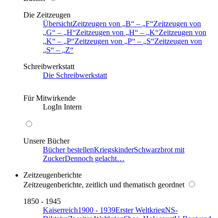
Die Zeitzeugen
Übersicht
Zeitzeugen von
B
–
F
Zeitzeugen von
G
–
H
Zeitzeugen von
H
–
K
Zeitzeugen von
K
–
P
Zeitzeugen von
P
–
S
Zeitzeugen von
S
–
Z
Schreibwerkstatt
Die Schreibwerkstatt
Für Mitwirkende
LogIn Intern
Unsere Bücher
Bücher bestellen
Kriegskinder
Schwarzbrot mit
Zucker
Dennoch gelacht…
Zeitzeugenberichte
Zeitzeugenberichte, zeitlich und thematisch geordnet
1850 - 1945
Kaiserreich
1900 - 1939
Erster Weltkrieg
NS-