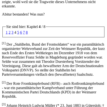
zeigte, wohl weil sie die Tragweite dieses Unternehmens nicht
erkannte.
Abitur bestanden! Was nun?
Sie sind hier: Kapitel
4
/ 8
1
2
3
4
5
6
7
8
[1]
Der
Stahlhelm, Bund der Frontsoldaten
war ein paramilitärisch
organisierter Wehrverband zur Zeit der Weimarer Republik, der kurz
nach Ende des Ersten Weltkrieges im Dezember 1918 von dem
Reserveoffizier Franz Seldte in Magdeburg gegründet worden war.
Seldte war zusammen mit Theodor Duesterberg Vorsitzender der
Vereinigung. Diese galt als bewaffneter Arm der Deutschnationalen
Volkspartei (DNVP). So stellte der Stahlhelm bei
Parteiversammlungen vielfach den (bewaffneten) Saalschutz.
[2]
Der Rote Frontkämpferbund (RFB) - auch Rotfrontkämpferbund
- war ein paramilitärischer Kampfverband unter Führung der
Kommunistischen Partei Deutschlands (KPD) in der Weimarer
Republik.
[3]
Johann Heinrich Ludwig Müller (* 23. Juni 1883 in Gütersloh; †