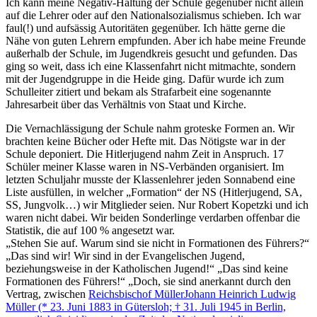
Ich kann meine Negativ-Haltung der Schule gegenüber nicht allein
auf die Lehrer oder auf den Nationalsozialismus schieben. Ich war
faul(!) und aufsässig Autoritäten gegenüber. Ich hätte gerne die
Nähe von guten Lehrern empfunden. Aber ich habe meine Freunde
außerhalb der Schule, im Jugendkreis gesucht und gefunden. Das
ging so weit, dass ich eine Klassenfahrt nicht mitmachte, sondern
mit der Jugendgruppe in die Heide ging. Dafür wurde ich zum
Schulleiter zitiert und bekam als Strafarbeit eine sogenannte
Jahresarbeit über das Verhältnis von Staat und Kirche.
Die Vernachlässigung der Schule nahm groteske Formen an. Wir
brachten keine Bücher oder Hefte mit. Das Nötigste war in der
Schule deponiert. Die Hitlerjugend nahm Zeit in Anspruch. 17
Schüler meiner Klasse waren in NS-Verbänden organisiert. Im
letzten Schuljahr musste der Klassenlehrer jeden Sonnabend eine
Liste ausfüllen, in welcher
Formation
der NS (Hitlerjugend, SA,
SS, Jungvolk…) wir Mitglieder seien. Nur Robert Kopetzki und ich
waren nicht dabei. Wir beiden Sonderlinge verdarben offenbar die
Statistik, die auf 100 % angesetzt war.
Stehen Sie auf. Warum sind sie nicht in Formationen des Führers?
Das sind wir! Wir sind in der Evangelischen Jugend,
beziehungsweise in der Katholischen Jugend!
Das sind keine
Formationen des Führers!
Doch, sie sind anerkannt durch den
Vertrag, zwischen
Reichsbischof Müller
Johann Heinrich Ludwig
Müller (* 23. Juni 1883 in Gütersloh; † 31. Juli 1945 in Berlin,