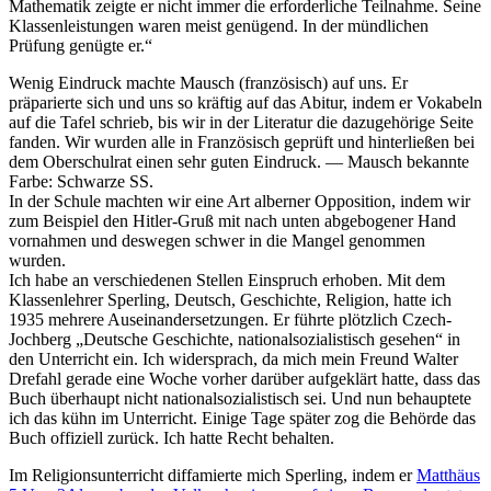
Mathematik zeigte er nicht immer die erforderliche Teilnahme. Seine
Klassenleistungen waren meist genügend. In der mündlichen
Prüfung genügte er.
Wenig Eindruck machte Mausch (französisch) auf uns. Er
präparierte sich und uns so kräftig auf das Abitur, indem er Vokabeln
auf die Tafel schrieb, bis wir in der Literatur die dazugehörige Seite
fanden. Wir wurden alle in Französisch geprüft und hinterließen bei
dem Oberschulrat einen sehr guten Eindruck. — Mausch bekannte
Farbe: Schwarze SS.
In der Schule machten wir eine Art alberner Opposition, indem wir
zum Beispiel den Hitler-Gruß mit nach unten abgebogener Hand
vornahmen und deswegen schwer in die Mangel genommen
wurden.
Ich habe an verschiedenen Stellen Einspruch erhoben. Mit dem
Klassenlehrer Sperling, Deutsch, Geschichte, Religion, hatte ich
1935 mehrere Auseinandersetzungen. Er führte plötzlich Czech-
Jochberg
Deutsche Geschichte, nationalsozialistisch gesehen
in
den Unterricht ein. Ich widersprach, da mich mein Freund Walter
Drefahl gerade eine Woche vorher darüber aufgeklärt hatte, dass das
Buch überhaupt nicht nationalsozialistisch sei. Und nun behauptete
ich das kühn im Unterricht. Einige Tage später zog die Behörde das
Buch offiziell zurück. Ich hatte Recht behalten.
Im Religionsunterricht diffamierte mich Sperling, indem er
Matthäus