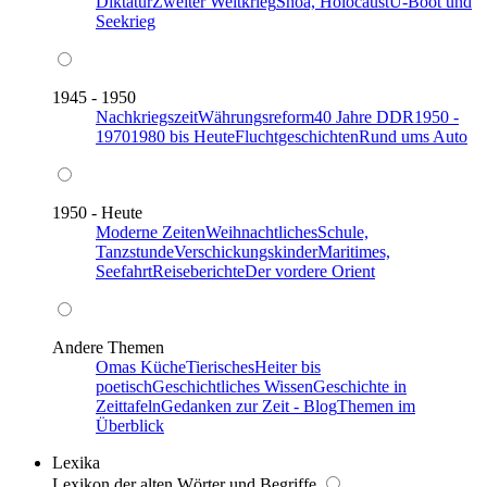
Diktatur
Zweiter Weltkrieg
Shoa, Holocaust
U-Boot und
Seekrieg
1945 - 1950
Nachkriegszeit
Währungsreform
40 Jahre DDR
1950 -
1970
1980 bis Heute
Fluchtgeschichten
Rund ums Auto
1950 - Heute
Moderne Zeiten
Weihnachtliches
Schule,
Tanzstunde
Verschickungskinder
Maritimes,
Seefahrt
Reiseberichte
Der vordere Orient
Andere Themen
Omas Küche
Tierisches
Heiter bis
poetisch
Geschichtliches Wissen
Geschichte in
Zeittafeln
Gedanken zur Zeit - Blog
Themen im
Überblick
Lexika
Lexikon der alten Wörter und Begriffe