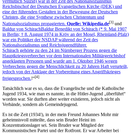
vermutlich Suizid) war in der Zeit des Nationalsozialismus
Reichsbischof der Deutschen Evangelischen Kirche (DEK) und
eine der führenden Gestalten in der Bewegung der Deutschen
Christen, die eine Synthese zwischen Christentum und
[3]
Nationalsozialismus propagierten.
Quelle: Wikipedia.de
und
Baldur von Schirach
Baldur Benedikt von Schirach (* 9. Mai 1907
in Berlin; † 8. August 1974 in Kröv an der Mosel, Rheinland-Pfalz)
war ein Politiker der NSDAP während der Zeit des
Nationalsozialismus und Reichsjugendführer.
Schirach gehörte zu den 24 im Nürnberger Prozess gegen die
Hauptkriegsverbrecher vor dem Internationalen Militärgerichtshof
angeklagten Personen und wurde am 1. Oktober 1946 wegen
Verbrechens gegen die Menschlichkeit zu 20 Jahren Haft verurteilt,
jedoch von der Anklage der Vorbereitung eines Angriffskrieges
[4]
freigesprochen.
!
Tatsächlich war es so, dass die Evangelische und die Katholische
Jugend 1934, wie man es nannte, in die Hitler-Jugend
überführt
worden war. Sie durften aber weiter existieren, jedoch nicht als
Verbände, sondern als Gemeindejugend.
Es ist die Zeit (1934!), in der mein Freund Johannes Mohr mir
geheimnisvoll mitteilte, dass sein Bruder Heini im
Konzentrationslager sei. Sein Bruder war Mitglied der
Kommunistischen Partei und der Rotfront. Er war Arbeiter bei