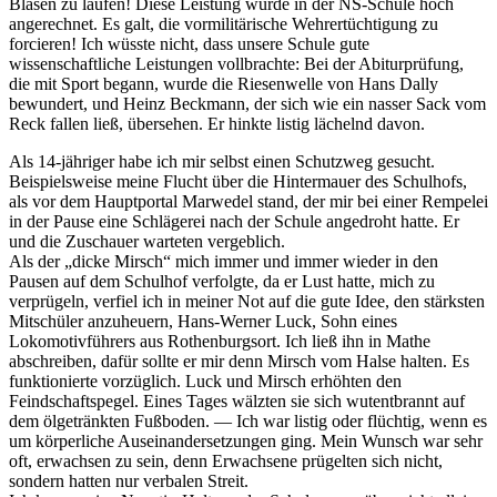
Blasen zu laufen! Diese Leistung wurde in der NS-Schule hoch
angerechnet. Es galt, die vormilitärische Wehrertüchtigung zu
forcieren! Ich wüsste nicht, dass unsere Schule gute
wissenschaftliche Leistungen vollbrachte: Bei der Abiturprüfung,
die mit Sport begann, wurde die Riesenwelle von Hans Dally
bewundert, und Heinz Beckmann, der sich wie ein nasser Sack vom
Reck fallen ließ, übersehen. Er hinkte listig lächelnd davon.
Als 14-jähriger habe ich mir selbst einen Schutzweg gesucht.
Beispielsweise meine Flucht über die Hintermauer des Schulhofs,
als vor dem Hauptportal Marwedel stand, der mir bei einer Rempelei
in der Pause eine Schlägerei nach der Schule angedroht hatte. Er
und die Zuschauer warteten vergeblich.
Als der
dicke Mirsch
mich immer und immer wieder in den
Pausen auf dem Schulhof verfolgte, da er Lust hatte, mich zu
verprügeln, verfiel ich in meiner Not auf die gute Idee, den stärksten
Mitschüler anzuheuern, Hans-Werner Luck, Sohn eines
Lokomotivführers aus Rothenburgsort. Ich ließ ihn in Mathe
abschreiben, dafür sollte er mir denn Mirsch vom Halse halten. Es
funktionierte vorzüglich. Luck und Mirsch erhöhten den
Feindschaftspegel. Eines Tages wälzten sie sich wutentbrannt auf
dem ölgetränkten Fußboden. — Ich war listig oder flüchtig, wenn es
um körperliche Auseinandersetzungen ging. Mein Wunsch war sehr
oft, erwachsen zu sein, denn Erwachsene prügelten sich nicht,
sondern hatten nur verbalen Streit.