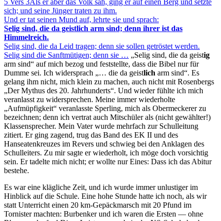
5 Vers 3
Als er aber das Volk sah, ging er auf einen Berg und setzte
sich; und seine Jünger traten zu ihm.
Und er tat seinen Mund auf, lehrte sie und sprach:
Selig sind, die da geistlich arm sind; denn ihrer ist das
Himmelreich.
Selig sind, die da Leid tragen; denn sie sollen getröstet werden.
Selig sind die Sanftmütigen; denn sie …
Selig sind, die da geist
ig
arm sind
auf mich bezog und feststellte, dass die Bibel nur für
Dumme sei. Ich widersprach
… die da geist
lich
arm sind
. Es
gelang ihm nicht, mich klein zu machen, auch nicht mit Rosenbergs
Der Mythus des 20. Jahrhunderts
. Und wieder fühlte ich mich
veranlasst zu widersprechen. Meine immer wiederholte
Aufmüpfigkeit
veranlasste Sperling, mich als Obermeckerer zu
bezeichnen; denn ich vertrat auch Mitschüler als (nicht gewählter!)
Klassensprecher. Mein Vater wurde mehrfach zur Schulleitung
zitiert. Er ging zagend, trug das Band des EK II und des
Hanseatenkreuzes im Revers und schwieg bei den Anklagen des
Schulleiters. Zu mir sagte er wiederholt, ich möge doch vorsichtig
sein. Er tadelte mich nicht; er wollte nur Eines: Dass ich das Abitur
bestehe.
Es war eine klägliche Zeit, und ich wurde immer unlustiger im
Hinblick auf die Schule. Eine hohe Stunde hatte ich noch, als wir
statt Unterricht einen 20 km-Gepäckmarsch mit 20 Pfund im
Tornister machten: Burbenker und ich waren die Ersten — ohne