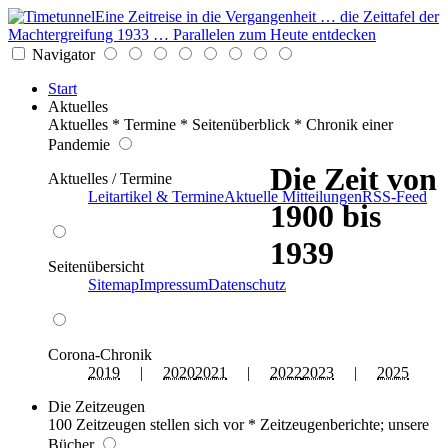
Eine Zeitreise in die Vergangenheit … die Zeittafel der
Machtergreifung 1933 … Parallelen zum Heute entdecken
Navigator
Start
Aktuelles
Aktuelles * Termine * Seitenüberblick * Chronik einer
Pandemie
Die Zeit von
Aktuelles / Termine
Leitartikel & Termine
Aktuelle Mitteilungen
RSS-Feed
1900 bis
1939
Seitenübersicht
Sitemap
Impressum
Datenschutz
Corona-Chronik
2019
|
2020
2021
|
2022
2023
|
2025
Die Zeitzeugen
100 Zeitzeugen stellen sich vor * Zeitzeugenberichte; unsere
Bücher