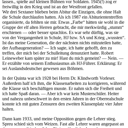
lassen.
, spielte auf kleinen Bühnen vor Soldaten. 1945(!) zog er
freiwillig in den Krieg und ist an der Westfront gefallen.
Wir drei Sextaner blieben beim Abitur die Einzigen, die ohne Halt
die Schule durchlaufen hatten. Als ich 1987 ein Abituriententreffen
organisierte, da fehlten sie mir. Etwas
Farbe
hätten sie wohl in die
Gruppe der elf alten Herren gebracht, die mir merkwürdig
stumm
erschienen — oder besser sprachlos. Es war sehr dürftig, was sie
von der Vergangenheit in Schule, HJ bzw. SA und Krieg
wussten
.
Ist das meine Generation, die der nächsten nichts mitzuteilen hatte,
der Aufbaugeneration? — Ich sagte, ich hatte gehofft, den zu
treffen, der mich bei der Schulleitung denunziert hatte. Robert
Leineweber kam später zu mir! Hast du mich gemeint? — Nein. —
Er erzählte von seinem Enthusiasmus als HJ-Führer. Erklärung: Er
sei Auslandsdeutscher gewesen aus Böhmen.
In der Quinta war ich 1928 bei Herrn Dr. Klindworth Vorleser.
Außerdem half ich ihm, die Klassenarbeiten zu korrigieren, während
die Klasse sich beschäftigen musste. Er nahm sich die Freiheit und
ich hatte Spaß daran. — Aber ich war kein Musterschüler. Heiter
und nahezu unbeschwert in den ersten Jahren in der Oberrealschule
konnte ich mit guten Zensuren den zweiten Klassenplatz vier Jahre
halten.
Dann kam 1933, und meine Opposition gegen die Lehrer stieg.
Spreu schied sich vom Weizen. Fast alle Lehrer waren angepasst an