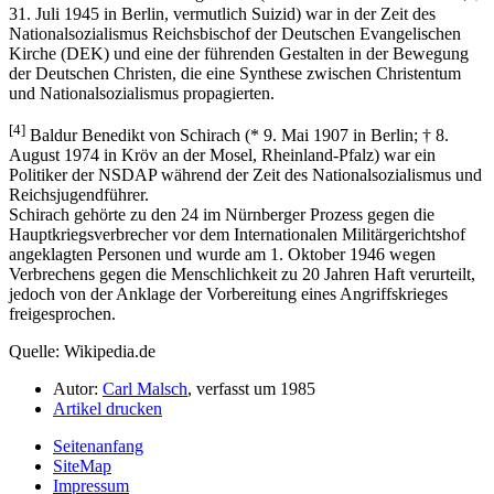
31. Juli 1945 in Berlin, vermutlich Suizid) war in der Zeit des
Nationalsozialismus Reichsbischof der Deutschen Evangelischen
Kirche (DEK) und eine der führenden Gestalten in der Bewegung
der Deutschen Christen, die eine Synthese zwischen Christentum
und Nationalsozialismus propagierten.
[4]
Baldur Benedikt von Schirach (* 9. Mai 1907 in Berlin; † 8.
August 1974 in Kröv an der Mosel, Rheinland-Pfalz) war ein
Politiker der NSDAP während der Zeit des Nationalsozialismus und
Reichsjugendführer.
Schirach gehörte zu den 24 im Nürnberger Prozess gegen die
Hauptkriegsverbrecher vor dem Internationalen Militärgerichtshof
angeklagten Personen und wurde am 1. Oktober 1946 wegen
Verbrechens gegen die Menschlichkeit zu 20 Jahren Haft verurteilt,
jedoch von der Anklage der Vorbereitung eines Angriffskrieges
freigesprochen.
Quelle: Wikipedia.de
Autor:
Carl Malsch
, verfasst um 1985
Artikel drucken
Seitenanfang
SiteMap
Impressum