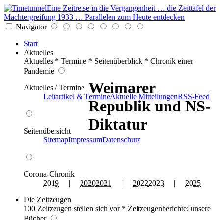
Eine Zeitreise in die Vergangenheit … die Zeittafel der
Machtergreifung 1933 … Parallelen zum Heute entdecken
Navigator
Start
Aktuelles
Aktuelles * Termine * Seitenüberblick * Chronik einer
Pandemie
Weimarer
Aktuelles / Termine
Leitartikel & Termine
Aktuelle Mitteilungen
RSS-Feed
Republik und NS-
Diktatur
Seitenübersicht
Sitemap
Impressum
Datenschutz
Corona-Chronik
2019
|
2020
2021
|
2022
2023
|
2025
Die Zeitzeugen
100 Zeitzeugen stellen sich vor * Zeitzeugenberichte; unsere
Bücher