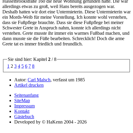
Hasselbrookstraße 160 die neue Wohnung gefunden hatte. Die war
allerdings etwas zu groß, weil Hans bereits ausgezogen war.
Deshalb hatten wir dort eine Untermieterin. Diese Untermieterin war
ein Mords-Weib für meine Vorstellung. Ich konnte wohl verstehen,
dass sie Fußpflege brauchte. Dass sie diese Fußpflege bei meiner
Schwester Grete in Anspruch nahm, konnte ich allerdings nicht
verstehen. Grete musste ihr immer ein warmes Fußbad machen, und
dann musste sie die Füße bearbeiten. Schrecklich! Doch die arme
Grete tat es immer friedlich und freundlich.
Sie sind hier: Kapitel
2
/ 8
1
2
3
4
5
6
7
8
Autor:
Carl Malsch
, verfasst um 1985
Artikel drucken
Seitenanfang
SiteMap
Impressum
Kontakt
Gästebuch
Developed by © HaKenn 2004 - 2026