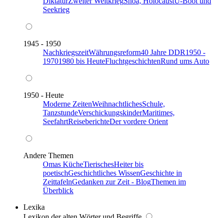
Diktatur
Zweiter Weltkrieg
Shoa, Holocaust
U-Boot und
Seekrieg
1945 - 1950
Nachkriegszeit
Währungsreform
40 Jahre DDR
1950 -
1970
1980 bis Heute
Fluchtgeschichten
Rund ums Auto
1950 - Heute
Moderne Zeiten
Weihnachtliches
Schule,
Tanzstunde
Verschickungskinder
Maritimes,
Seefahrt
Reiseberichte
Der vordere Orient
Andere Themen
Omas Küche
Tierisches
Heiter bis
poetisch
Geschichtliches Wissen
Geschichte in
Zeittafeln
Gedanken zur Zeit - Blog
Themen im
Überblick
Lexika
Lexikon der alten Wörter und Begriffe