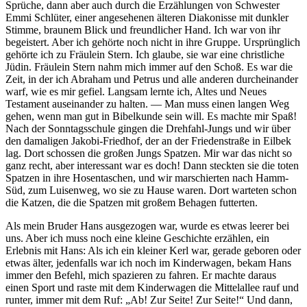
Sprüche, dann aber auch durch die Erzählungen von Schwester
Emmi Schlüter, einer angesehenen älteren Diakonisse mit dunkler
Stimme, braunem Blick und freundlicher Hand. Ich war von ihr
begeistert. Aber ich gehörte noch nicht in ihre Gruppe. Ursprünglich
gehörte ich zu Fräulein Stern. Ich glaube, sie war eine christliche
Jüdin. Fräulein Stern nahm mich immer auf den Schoß. Es war die
Zeit, in der ich Abraham und Petrus und alle anderen durcheinander
warf, wie es mir gefiel. Langsam lernte ich, Altes und Neues
Testament auseinander zu halten. — Man muss einen langen Weg
gehen, wenn man gut in Bibelkunde sein will. Es machte mir Spaß!
Nach der Sonntagsschule gingen die Drehfahl-Jungs und wir über
den damaligen Jakobi-Friedhof, der an der Friedenstraße in Eilbek
lag. Dort schossen die großen Jungs Spatzen. Mir war das nicht so
ganz recht, aber interessant war es doch! Dann steckten sie die toten
Spatzen in ihre Hosentaschen, und wir marschierten nach Hamm-
Süd, zum Luisenweg, wo sie zu Hause waren. Dort warteten schon
die Katzen, die die Spatzen mit großem Behagen futterten.
Als mein Bruder Hans ausgezogen war, wurde es etwas leerer bei
uns. Aber ich muss noch eine kleine Geschichte erzählen, ein
Erlebnis mit Hans: Als ich ein kleiner Kerl war, gerade geboren oder
etwas älter, jedenfalls war ich noch im Kinderwagen, bekam Hans
immer den Befehl, mich spazieren zu fahren. Er machte daraus
einen Sport und raste mit dem Kinderwagen die Mittelallee rauf und
runter, immer mit dem Ruf:
Ab! Zur Seite! Zur Seite!
Und dann,