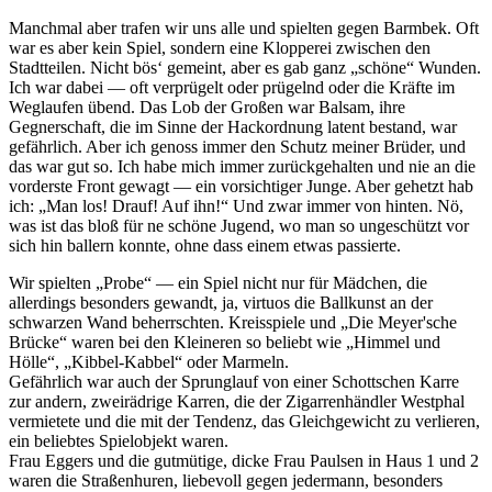
Manchmal aber trafen wir uns alle und spielten gegen Barmbek. Oft
war es aber kein Spiel, sondern eine Klopperei zwischen den
Stadtteilen. Nicht bös‘ gemeint, aber es gab ganz
schöne
Wunden.
Ich war dabei — oft verprügelt oder prügelnd oder die Kräfte im
Weglaufen übend. Das Lob der Großen war Balsam, ihre
Gegnerschaft, die im Sinne der Hackordnung latent bestand, war
gefährlich. Aber ich genoss immer den Schutz meiner Brüder, und
das war gut so. Ich habe mich immer zurückgehalten und nie an die
vorderste Front gewagt — ein vorsichtiger Junge. Aber gehetzt hab
ich:
Man los! Drauf! Auf ihn!
Und zwar immer von hinten. Nö,
was ist das bloß für ne schöne Jugend, wo man so ungeschützt vor
sich hin ballern konnte, ohne dass einem etwas passierte.
Wir spielten
Probe
— ein Spiel nicht nur für Mädchen, die
allerdings besonders gewandt, ja, virtuos die Ballkunst an der
schwarzen Wand beherrschten. Kreisspiele und
Die Meyer'sche
Brücke
waren bei den Kleineren so beliebt wie
Himmel und
Hölle
,
Kibbel-Kabbel
oder Marmeln.
Gefährlich war auch der Sprunglauf von einer Schottschen Karre
zur andern, zweirädrige Karren, die der Zigarrenhändler Westphal
vermietete und die mit der Tendenz, das Gleichgewicht zu verlieren,
ein beliebtes Spielobjekt waren.
Frau Eggers und die gutmütige, dicke Frau Paulsen in Haus 1 und 2
waren die Straßenhuren, liebevoll gegen jedermann, besonders