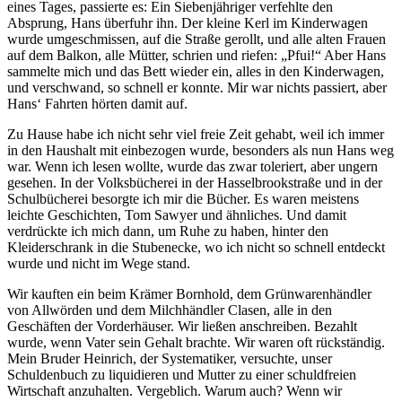
eines Tages, passierte es: Ein Siebenjähriger verfehlte den
Absprung, Hans überfuhr ihn. Der kleine Kerl im Kinderwagen
wurde umgeschmissen, auf die Straße gerollt, und alle alten Frauen
auf dem Balkon, alle Mütter, schrien und riefen:
Pfui!
Aber Hans
sammelte mich und das Bett wieder ein, alles in den Kinderwagen,
und verschwand, so schnell er konnte. Mir war nichts passiert, aber
Hans‘ Fahrten hörten damit auf.
Zu Hause habe ich nicht sehr viel freie Zeit gehabt, weil ich immer
in den Haushalt mit einbezogen wurde, besonders als nun Hans weg
war. Wenn ich lesen wollte, wurde das zwar toleriert, aber ungern
gesehen. In der Volksbücherei in der Hasselbrookstraße und in der
Schulbücherei besorgte ich mir die Bücher. Es waren meistens
leichte Geschichten, Tom Sawyer und ähnliches. Und damit
verdrückte ich mich dann, um Ruhe zu haben, hinter den
Kleiderschrank in die Stubenecke, wo ich nicht so schnell entdeckt
wurde und nicht im Wege stand.
Wir kauften ein beim Krämer Bornhold, dem Grünwarenhändler
von Allwörden und dem Milchhändler Clasen, alle in den
Geschäften der Vorderhäuser. Wir ließen anschreiben. Bezahlt
wurde, wenn Vater sein Gehalt brachte. Wir waren oft rückständig.
Mein Bruder Heinrich, der Systematiker, versuchte, unser
Schuldenbuch zu liquidieren und Mutter zu einer schuldfreien
Wirtschaft anzuhalten. Vergeblich. Warum auch? Wenn wir