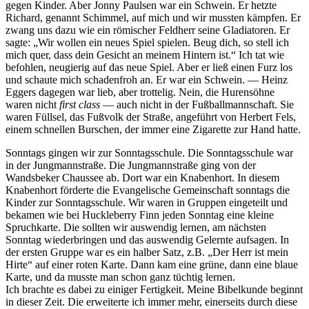
gegen Kinder. Aber Jonny Paulsen war ein Schwein. Er hetzte
Richard, genannt Schimmel, auf mich und wir mussten kämpfen. Er
zwang uns dazu wie ein römischer Feldherr seine Gladiatoren. Er
sagte:
Wir wollen ein neues Spiel spielen. Beug dich, so stell ich
mich quer, dass dein Gesicht an meinem Hintern ist.
Ich tat wie
befohlen, neugierig auf das neue Spiel. Aber er ließ einen Furz los
und schaute mich schadenfroh an. Er war ein Schwein. — Heinz
Eggers dagegen war lieb, aber trottelig. Nein, die Hurensöhne
waren nicht
first class
— auch nicht in der Fußballmannschaft. Sie
waren Füllsel, das Fußvolk der Straße, angeführt von Herbert Fels,
einem schnellen Burschen, der immer eine Zigarette zur Hand hatte.
Sonntags gingen wir zur Sonntagsschule. Die Sonntagsschule war
in der Jungmannstraße. Die Jungmannstraße ging von der
Wandsbeker Chaussee ab. Dort war ein Knabenhort. In diesem
Knabenhort förderte die Evangelische Gemeinschaft sonntags die
Kinder zur Sonntagsschule. Wir waren in Gruppen eingeteilt und
bekamen wie bei Huckleberry Finn jeden Sonntag eine kleine
Spruchkarte. Die sollten wir auswendig lernen, am nächsten
Sonntag wiederbringen und das auswendig Gelernte aufsagen. In
der ersten Gruppe war es ein halber Satz, z.B.
Der Herr ist mein
Hirte
auf einer roten Karte. Dann kam eine grüne, dann eine blaue
Karte, und da musste man schon ganz tüchtig lernen.
Ich brachte es dabei zu einiger Fertigkeit. Meine Bibelkunde beginnt
in dieser Zeit. Die erweiterte ich immer mehr, einerseits durch diese