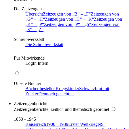
Die Zeitzeugen
Übersicht
Zeitzeugen von
B
–
F
Zeitzeugen von
G
–
H
Zeitzeugen von
H
–
K
Zeitzeugen von
K
–
P
Zeitzeugen von
P
–
S
Zeitzeugen von
S
–
Z
Schreibwerkstatt
Die Schreibwerkstatt
Für Mitwirkende
LogIn Intern
Unsere Bücher
Bücher bestellen
Kriegskinder
Schwarzbrot mit
Zucker
Dennoch gelacht…
Zeitzeugenberichte
Zeitzeugenberichte, zeitlich und thematisch geordnet
1850 - 1945
Kaiserreich
1900 - 1939
Erster Weltkrieg
NS-