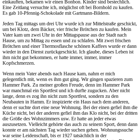
einkauften, bekamen wir einen Bonbon. Kinder sind bestechlich.
Eine Zeitlang versuchte ich, möglichst oft bei Bornhold zu kaufen.
Es gab 10-Pfennig-Schokolade mit Gartmann-Bildern.
Jeden Tag mittags um drei Uhr wurde ich zur Mittelstraße geschickt,
um bei Klotz, dem Bäcker, vier frische Brötchen zu kaufen. Mein
Vater kam um zwei Uhr in der Mittagspause aus der Stadt nach
Hause, um zu Mittag zu essen und zu schlafen. Mit zwei frischen
Brötchen und einer Thermosflasche schönen Kaffees wurde er dann
wieder in den Dienst zurückgeschickt. Ich glaube, dieses Leben ist
ihm nicht gut bekommen, er hatte immer, immer, immer
Kopfschmerzen.
Wenn mein Vater abends nach Hause kam, nahm er mich
gelegentlich mit, wenn es ihm gut ging. Wir gingen spazieren zum
Hammer Park. Zu meiner großen Freude, denn im Hammer Park
war manchmal ein Sportfest und ich durfte zugucken. Aber nicht
lange, denn es zog ihn nicht zum Sportfest, sondern zu den
Neubauten in Hamm. Er inspizierte ein Haus nach dem anderen,
denn er suchte dort eine neue Wohnung. Bei der einen gefiel ihm die
Küche nicht, bei der anderen gefiel ihm das Klo nicht, bei der dritten
die Größe des Wohnzimmers usw. Er hatte an jeder etwas
auszusetzen. Vielleicht gehörte das auch zu seinem Sport, denn dann
konnte er am nächsten Tag wieder suchen gehen. Wohnungssuche
war seine Leidenschaft, bis er 1927 tatsächlich in der