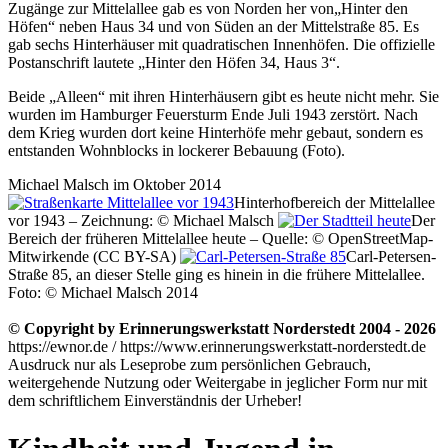
Zugänge zur Mittelallee gab es von Norden her von
Hinter den
Höfen
neben Haus 34 und von Süden an der Mittelstraße 85. Es
gab sechs Hinterhäuser mit quadratischen Innenhöfen. Die offizielle
Postanschrift lautete
Hinter den Höfen 34, Haus 3
.
Beide
Alleen
mit ihren Hinterhäusern gibt es heute nicht mehr. Sie
wurden im Hamburger Feuersturm Ende Juli 1943 zerstört. Nach
dem Krieg wurden dort keine Hinterhöfe mehr gebaut, sondern es
entstanden Wohnblocks in lockerer Bebauung (Foto).
Michael Malsch im Oktober 2014
Hinterhofbereich der Mittelallee
vor 1943 – Zeichnung: © Michael Malsch
Der
Bereich der früheren Mittelallee heute – Quelle: © OpenStreetMap-
Mitwirkende (CC BY-SA)
Carl-Petersen-
Straße 85, an dieser Stelle ging es hinein in die frühere Mittelallee.
Foto: © Michael Malsch 2014
© Copyright by Erinnerungswerkstatt Norderstedt 2004 - 2026
https://ewnor.de / https://www.erinnerungswerkstatt-norderstedt.de
Ausdruck nur als Leseprobe zum persönlichen Gebrauch,
weitergehende Nutzung oder Weitergabe in jeglicher Form nur mit
dem schriftlichem Einverständnis der Urheber!