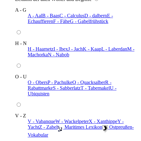
A - G
A - Aal
B - Baas
C - Calculus
D - dalbern
E -
Echauffieren
F - Fähe
G - Gabelfrühstück
H - N
H - Haarnetz
I - Ibex
J - Jach
K - Kaap
L - Laberdan
M -
Machorka
N - Nabob
O - U
O - Obers
P - Pachulke
Q - Quacksalber
R -
Rabattmarke
S - Sabberlatz
T - Tabernakel
U -
Ubiquisten
V - Z
V - Vabanque
W - Wackelpeter
X - Xanthippe
Y -
Yacht
Z - Zabel
️ Maritimes Lexikon
️ Ostpreußen-
Vokabular