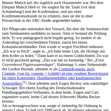
Maurer Malsch auf, der zugleich auch Hausmeister war. Bei dem
Ehepaar Malsch blieb er. Sie sorgten für die Taufe (vor dem
Schulanfang!) und die Konfirmation, und aus einer
Konfirmationsurkunde ist zu erfahren, dass sie ihn in einer
Privatschule in der ABC-Straße angemeldet hatten.
Der Pflegevater unternahm den Versuch, ihn über die Seminarschule
zum Seminaristen ausbilden zu lassen. Aber er bestand die Prüfung
nicht. Er war pädagogisch nicht begabt genug. So landete er als
Anlernling bei verschiedenen Firmen, zuerst bei einem
Kolonialwarenhändler. Dort wurde er wegen Frechheit entlassen.
Ich war so frech
, sagte er,
ich hatte keine Lust, die Heringe aus
dem Keller zu holen.
Dann kam er zu einem Goldschmied. Da war
er nicht geschickt genug:
Das war mir zu fummelig.
Bei
Ernst
Gravenhorst Papierwaarenlager
, Hahntrapp 3, einer Nebenstraße
des Großen Burstah, arbeitete er als
Commis
Kommis, auch
Commis, (von frz. commis = Gehilfe) ist eine veraltete Bezeichnung
für einen Kontoristen, Handlungsgehilfen oder kaufmännischen
[1]
Angestellten.
. Dort arbeitete auch Eugen Becker, sein zukünftiger
Schwager. Bei einem Ausflug des Deutschnationalen
Handlungsgehilfen-Verbandes, in dem beide, Eugen und Carl,
organisiert waren, lernte Carl dessen Schwester Martha Becker
kennen.
Als er herangewachsen war, sorgte er zielstrebig für Ordnung in
seinem Leben. Er ließ sich 1899 noch als 20-jähriger adoptieren, um