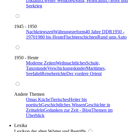
Diktatur
Zweiter Weltkrieg
Shoa, Holocaust
U-Boot und
Seekrieg
1945 - 1950
Nachkriegszeit
Währungsreform
40 Jahre DDR
1950 -
1970
1980 bis Heute
Fluchtgeschichten
Rund ums Auto
1950 - Heute
Moderne Zeiten
Weihnachtliches
Schule,
Tanzstunde
Verschickungskinder
Maritimes,
Seefahrt
Reiseberichte
Der vordere Orient
Andere Themen
Omas Küche
Tierisches
Heiter bis
poetisch
Geschichtliches Wissen
Geschichte in
Zeittafeln
Gedanken zur Zeit - Blog
Themen im
Überblick
Lexika
Lexikon der alten Wörter und Begriffe