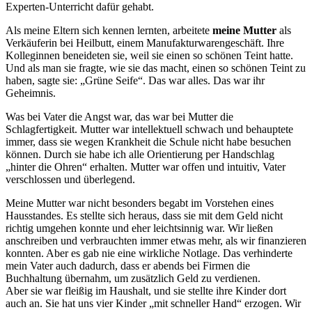
Experten-Unterricht dafür gehabt.
Als meine Eltern sich kennen lernten, arbeitete
meine Mutter
als
Verkäuferin bei Heilbutt, einem Manufakturwarengeschäft. Ihre
Kolleginnen beneideten sie, weil sie einen so schönen Teint hatte.
Und als man sie fragte, wie sie das macht, einen so schönen Teint zu
haben, sagte sie:
Grüne Seife
. Das war alles. Das war ihr
Geheimnis.
Was bei Vater die Angst war, das war bei Mutter die
Schlagfertigkeit. Mutter war intellektuell schwach und behauptete
immer, dass sie wegen Krankheit die Schule nicht habe besuchen
können. Durch sie habe ich alle Orientierung per Handschlag
hinter die Ohren
erhalten. Mutter war offen und intuitiv, Vater
verschlossen und überlegend.
Meine Mutter war nicht besonders begabt im Vorstehen eines
Hausstandes. Es stellte sich heraus, dass sie mit dem Geld nicht
richtig umgehen konnte und eher leichtsinnig war. Wir ließen
anschreiben und verbrauchten immer etwas mehr, als wir finanzieren
konnten. Aber es gab nie eine wirkliche Notlage. Das verhinderte
mein Vater auch dadurch, dass er abends bei Firmen die
Buchhaltung übernahm, um zusätzlich Geld zu verdienen.
Aber sie war fleißig im Haushalt, und sie stellte ihre Kinder dort
auch an. Sie hat uns vier Kinder
mit schneller Hand
erzogen. Wir