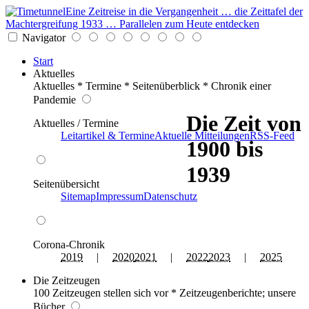
Eine Zeitreise in die Vergangenheit … die Zeittafel der
Machtergreifung 1933 … Parallelen zum Heute entdecken
Navigator
Start
Aktuelles
Aktuelles * Termine * Seitenüberblick * Chronik einer
Pandemie
Die Zeit von
Aktuelles / Termine
Leitartikel & Termine
Aktuelle Mitteilungen
RSS-Feed
1900 bis
1939
Seitenübersicht
Sitemap
Impressum
Datenschutz
Corona-Chronik
2019
|
2020
2021
|
2022
2023
|
2025
Die Zeitzeugen
100 Zeitzeugen stellen sich vor * Zeitzeugenberichte; unsere
Bücher