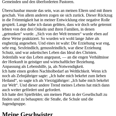
Gemeinden und den überforderten Pastoren.
Überschaubar musste das sein, was an meinen Eltern und mit ihnen
geschah. Von allem anderen zogen sie sich zurück. Dieser Rückzug
in die Frömmigkeit hat in meiner Entwicklung eine negative Rolle
gespielt. Lange habe ich daran gelitten, dass wir doch sehr getrennt
lebten von den drei Onkeln und ihren Familien, in denen
getrunken
wurde.
Sich von der Welt trennen
wurde eben auf
diese Weise praktiziert. So wurden wir wohl lange Jahre als
engherzig angesehen. Und eines ist wahr: Die Erziehung war eng,
sehr eng. Sexfeindlich, genussfeindlich, war diese Erziehung
Schutz, und war asketisches Leben das Ideal des Christen.
Jedenfalls war das Leben angepasst, — an die engen Verhältnisse
der Herkunft in geistiger und wirtschaftlicher Beziehung.
Anpassung als Lebenshilfe, ja, als Notwendigkeit.
Ich hatte einen großen Nachholbedarf an Weltlichkeit. Wenn ich
noch als Zehnjähriger sagte:
Ich habe mich bekehrt zum lieben
Heiland
, so sagte ich als Vierzigjähriger:
Ich habe mich bekehrt
zur Welt
. Und dieser andere Trend meines Lebens hat mich dann
auch weiter gefördert und gefordert.
Ich hatte drei Spielfelder, um meinen Platz in der Gesellschaft zu
finden und zu behaupten: die Straße, die Schule und die
Jugendgruppe.
Meine Geschwister