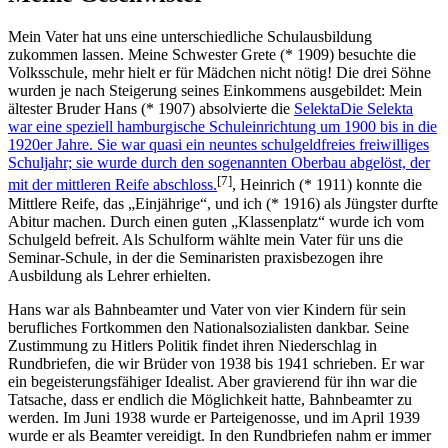
Mein Vater hat uns eine unterschiedliche Schulausbildung
zukommen lassen. Meine Schwester Grete (* 1909) besuchte die
Volksschule, mehr hielt er für Mädchen nicht nötig! Die drei Söhne
wurden je nach Steigerung seines Einkommens ausgebildet: Mein
ältester Bruder Hans (* 1907) absolvierte die
Selekta
Die Selekta
war eine speziell hamburgische Schuleinrichtung um 1900 bis in die
1920er Jahre. Sie war quasi ein neuntes schulgeldfreies freiwilliges
Schuljahr; sie wurde durch den sogenannten Oberbau abgelöst, der
[7]
mit der mittleren Reife abschloss.
, Heinrich (* 1911) konnte die
Mittlere Reife, das
Einjährige
, und ich (* 1916) als Jüngster durfte
Abitur machen. Durch einen guten
Klassenplatz
wurde ich vom
Schulgeld befreit. Als Schulform wählte mein Vater für uns die
Seminar-Schule, in der die Seminaristen praxisbezogen ihre
Ausbildung als Lehrer erhielten.
Hans war als Bahnbeamter und Vater von vier Kindern für sein
berufliches Fortkommen den Nationalsozialisten dankbar. Seine
Zustimmung zu Hitlers Politik findet ihren Niederschlag in
Rundbriefen, die wir Brüder von 1938 bis 1941 schrieben. Er war
ein begeisterungsfähiger Idealist. Aber gravierend für ihn war die
Tatsache, dass er endlich die Möglichkeit hatte, Bahnbeamter zu
werden. Im Juni 1938 wurde er Parteigenosse, und im April 1939
wurde er als Beamter vereidigt. In den Rundbriefen nahm er immer