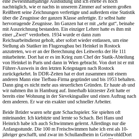
eine zweieinhalbjährige Ausbildung und ich erlebe es noch
nachträglich, wie er nachts in unserem Zimmer auf seinem großen
Reißbrett seine Zeichnungen verfertigte und außerdem eine Statistik
über die Zeugnisse der ganzen Klasse anfertigte. Er selbst hatte
hervorragende Zeugnisse. Im Ganzen hat er mit
sehr gut
, beinahe
mit Auszeichnung bestanden. Ein einziger Lehrer hatte es ihm mit
einer
Zwei
verdorben. 1934 wurde er dann zum
Reichsarbeitsdienst geholt, aber sofort wieder entlassen, um eine
Stellung als Statiker im Flugzeugbau bei Heinkel in Rostock
anzutreten, wo er an der Berechnung des Leitwerks der He 111
mitarbeitete. Dort hat er es im Krieg zum Chef der Statik-Abteilung
von Heinkel in Paris und dann in Wien gebracht. Von dort ist er mit
Führer-Ausweis in den letzten Kriegstagen nach Rostock
zurückgekehrt. In DDR-Zeiten hat er dort zusammen mit einem
anderen Mann eine Tiefbau-Firma gegründet und bis 1953 behalten.
Dann ging es nicht mehr aus steuerlichen Gründen. Er haute ab und
wir nahmen ihn in Hamburg auf. Innerhalb kürzester Zeit hatte er
bereits eine Wohnung in der Sievekingsallee und einen Auftrag nach
dem anderen. Er war ein exakter und schneller Arbeiter.
Beide Brüder waren sehr gute Schachspieler. Sie spielten oft
miteinander. Ich kiebitzte und lernte so Schach. Bei Hans und
Heinrich habe ich auch Schwimmen gelernt. Allerdings nur die
Anfangsstunde. Die 100 m Freischwimmen habe ich erst als 10-
jähriger geschafft, und zwar im Schullandheim in
Grönwohld
Dort