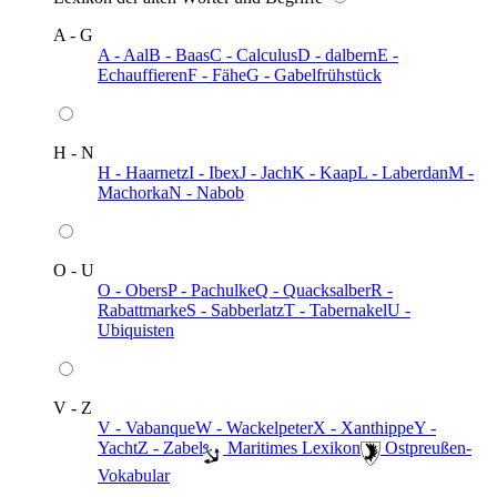
A - G
A - Aal
B - Baas
C - Calculus
D - dalbern
E -
Echauffieren
F - Fähe
G - Gabelfrühstück
H - N
H - Haarnetz
I - Ibex
J - Jach
K - Kaap
L - Laberdan
M -
Machorka
N - Nabob
O - U
O - Obers
P - Pachulke
Q - Quacksalber
R -
Rabattmarke
S - Sabberlatz
T - Tabernakel
U -
Ubiquisten
V - Z
V - Vabanque
W - Wackelpeter
X - Xanthippe
Y -
Yacht
Z - Zabel
️ Maritimes Lexikon
️ Ostpreußen-
Vokabular