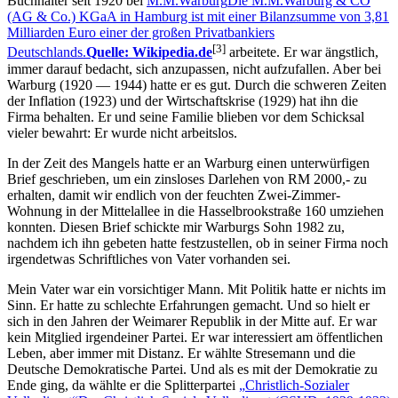
Buchhalter seit 1920 bei
M.M.Warburg
Die M.M.Warburg & CO
(AG & Co.) KGaA in Hamburg ist mit einer Bilanzsumme von 3,81
Milliarden Euro einer der großen Privatbankiers
[3]
Deutschlands.
Quelle: Wikipedia.de
arbeitete. Er war ängstlich,
immer darauf bedacht, sich anzupassen, nicht aufzufallen. Aber bei
Warburg (1920 — 1944) hatte er es gut. Durch die schweren Zeiten
der Inflation (1923) und der Wirtschaftskrise (1929) hat ihn die
Firma behalten. Er und seine Familie blieben vor dem Schicksal
vieler bewahrt: Er wurde nicht arbeitslos.
In der Zeit des Mangels hatte er an Warburg einen unterwürfigen
Brief geschrieben, um ein zinsloses Darlehen von RM 2000,- zu
erhalten, damit wir endlich von der feuchten Zwei-Zimmer-
Wohnung in der Mittelallee in die Hasselbrookstraße 160 umziehen
konnten. Diesen Brief schickte mir Warburgs Sohn 1982 zu,
nachdem ich ihn gebeten hatte festzustellen, ob in seiner Firma noch
irgendetwas Schriftliches von Vater vorhanden sei.
Mein Vater war ein vorsichtiger Mann. Mit Politik hatte er nichts im
Sinn. Er hatte zu schlechte Erfahrungen gemacht. Und so hielt er
sich in den Jahren der Weimarer Republik in der Mitte auf. Er war
kein Mitglied irgendeiner Partei. Er war interessiert am öffentlichen
Leben, aber immer mit Distanz. Er wählte Stresemann und die
Deutsche Demokratische Partei. Und als es mit der Demokratie zu
Ende ging, da wählte er die Splitterpartei
Christlich-Sozialer