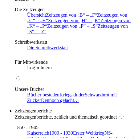
Die Zeitzeugen
Übersicht
Zeitzeugen von
B
–
F
Zeitzeugen von
G
–
H
Zeitzeugen von
H
–
K
Zeitzeugen von
K
–
P
Zeitzeugen von
P
–
S
Zeitzeugen von
S
–
Z
Schreibwerkstatt
Die Schreibwerkstatt
Für Mitwirkende
LogIn Intern
Unsere Bücher
Bücher bestellen
Kriegskinder
Schwarzbrot mit
Zucker
Dennoch gelacht…
Zeitzeugenberichte
Zeitzeugenberichte, zeitlich und thematisch geordnet
1850 - 1945
Kaiserreich
1900 - 1939
Erster Weltkrieg
NS-