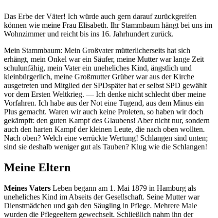
Das Erbe der Väter! Ich würde auch gern darauf zurückgreifen
können wie meine Frau Elisabeth. Ihr Stammbaum hängt bei uns im
Wohnzimmer und reicht bis ins 16. Jahrhundert zurück.
Mein Stammbaum: Mein Großvater mütterlicherseits hat sich
erhängt, mein Onkel war ein Säufer, meine Mutter war lange Zeit
schulunfähig, mein Vater ein uneheliches Kind, ängstlich und
kleinbürgerlich, meine Großmutter Grüber war aus der Kirche
ausgetreten und Mitglied der
SPD
später hat er selbst SPD gewählt
vor dem Ersten Weltkrieg. — Ich denke nicht schlecht über meine
Vorfahren. Ich habe aus der Not eine Tugend, aus dem Minus ein
Plus gemacht. Waren wir auch keine Proleten, so haben wir doch
gekämpft: den guten Kampf des Glaubens! Aber nicht nur, sondern
auch den harten Kampf der kleinen Leute, die nach oben wollten.
Nach oben? Welch eine verrückte Wertung! Schlangen sind unten;
sind sie deshalb weniger gut als Tauben? Klug wie die Schlangen!
Meine Eltern
Meines Vaters
Leben begann am 1. Mai 1879 in Hamburg als
uneheliches Kind im Abseits der Gesellschaft. Seine Mutter war
Dienstmädchen und gab den Säugling in Pflege. Mehrere Male
wurden die Pflegeeltern gewechselt. Schließlich nahm ihn der