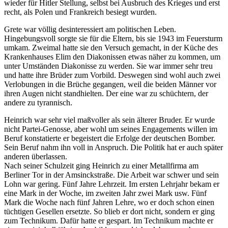
wieder für Hitler Stellung, selbst bei Ausbruch des Krieges und erst
recht, als Polen und Frankreich besiegt wurden.
Grete war völlig desinteressiert am politischen Leben.
Hingebungsvoll sorgte sie für die Eltern, bis sie 1943 im Feuersturm
umkam. Zweimal hatte sie den Versuch gemacht, in der Küche des
Krankenhauses Elim den Diakonissen etwas näher zu kommen, um
unter Umständen Diakonisse zu werden. Sie war immer sehr treu
und hatte ihre Brüder zum Vorbild. Deswegen sind wohl auch zwei
Verlobungen in die Brüche gegangen, weil die beiden Männer vor
ihren Augen nicht standhielten. Der eine war zu schüchtern, der
andere zu tyrannisch.
Heinrich war sehr viel maßvoller als sein älterer Bruder. Er wurde
nicht Partei-Genosse, aber wohl um seines Engagements willen im
Beruf konstatierte er begeistert die Erfolge der deutschen Bomber.
Sein Beruf nahm ihn voll in Anspruch. Die Politik hat er auch später
anderen überlassen.
Nach seiner Schulzeit ging Heinrich zu einer Metallfirma am
Berliner Tor in der Amsinckstraße. Die Arbeit war schwer und sein
Lohn war gering. Fünf Jahre Lehrzeit. Im ersten Lehrjahr bekam er
eine Mark in der Woche, im zweiten Jahr zwei Mark usw. Fünf
Mark die Woche nach fünf Jahren Lehre, wo er doch schon einen
tüchtigen Gesellen ersetzte. So blieb er dort nicht, sondern er ging
zum Technikum. Dafür hatte er gespart. Im Technikum machte er