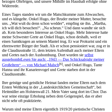
bezogen Ohrfeigen, und unsere Mithilfe im Haushalt erfolgte ohne
Widerrede.
Eines Tages standen wir um die Matschkumme zum Abwaschen,
und es klingelte. Onkel Hugo, der Bruder meiner Mutter, besuchte
uns.
Wat wult du denn schon wedder
, empfing sie ihn.
Martha,
ich will dich besuchen!
.
Na scheun.
Und dann wandte sie sich
ab. Kein besonderes Interesse an Onkel Hugo. Mehr Interesse hatte
meine Schwester Grete an Onkel Hugo, schon deshalb, weil er
einen Samtkragen an seinem Mantel trug. Er war Prokurist und ein
ehrenwerter Bürger der Stadt. Als er schon pensioniert war, zog er in
die Claudiusstraße 11, dem letzten Aufenthalt auch meiner Eltern
und Gretes nach der Ausbombung. Dort wurden sie
selbst
ausgebombt
Lesen Sie auch:
1943 — Das Schicksalsjahr meiner
[6]
Großeltern
— von Michael Malsch
, und Onkel Hugo, Tante
Hanna und ihr Kanarienvogel und Grete starben dort in der
Claudiusstraße.
Ihre geistige und geistliche Heimat fanden meine Eltern nach dem
Ersten Weltkrieg in der
Landeskirchlichen Gemeinschaft
, bei
Heitmüller am Holstenwall 21. Mein Vater sang dort im Chor. Das
war seine einzige Erholung neben dem Geigenspiel, das er aber
nicht sehr oft praktizierte.
Warum sind meine Eltern eigentlich 1919/20 pietistische Christen