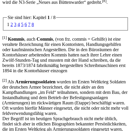
[8]
wird die N3-Serie
Neues aus Büttenwarder
gedreht.
.
Sie sind hier: Kapitel
1
/ 8
1
2
3
4
5
6
7
8
[1]
Kommis
, auch
Commis
, (von frz. commis = Gehilfe) ist eine
veraltete Bezeichnung für einen Kontoristen, Handlungsgehilfen
oder kaufmännischen Angestellten. Die in den Büroräumen der
Kontorhäuser arbeitenden Kommis hatten nach ihrer Lehre einen
Zwölf-Stunden-Tag und mussten mit der Hand schreiben, da die
bereits 1873/1874 fabrikmäßig hergestellten Schreibmaschinen erst
1894 in die Kontorhäuser einzogen
[2]
Als
Armierungssoldaten
wurden im Ersten Weltkrieg Soldaten
der deutschen Armee bezeichnet, die nicht aktiv an den
Kampfhandlungen
im Feld
teilnahmen, sondern mit dem Bau, der
Instandhaltung und dem Betrieb der Befestigungsanlagen
(Armierungen) im rückwärtigen Raum (Etappe) beschäftigt waren.
Oft wurden hierfür Männer eingesetzt, die nicht oder nicht mehr voll
feldverwendungsfähig waren.
Der Begriff ist im heutigen Sprachgebrauch nicht mehr üblich,
findet sich aber in etlichen Biographien bekannter Persönlichkeiten,
die im Ersten Weltkrieg als Armierungssoldaten eingesetzt waren,