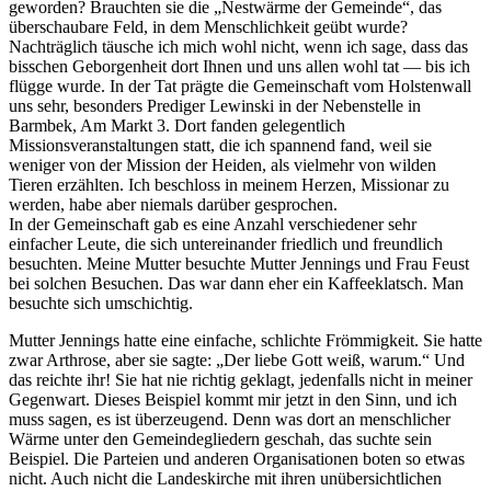
geworden? Brauchten sie die
Nestwärme der Gemeinde
, das
überschaubare Feld, in dem Menschlichkeit geübt wurde?
Nachträglich täusche ich mich wohl nicht, wenn ich sage, dass das
bisschen Geborgenheit dort Ihnen und uns allen wohl tat — bis ich
flügge wurde. In der Tat prägte die Gemeinschaft vom Holstenwall
uns sehr, besonders Prediger Lewinski in der Nebenstelle in
Barmbek, Am Markt 3. Dort fanden gelegentlich
Missionsveranstaltungen statt, die ich spannend fand, weil sie
weniger von der Mission der Heiden, als vielmehr von wilden
Tieren erzählten. Ich beschloss in meinem Herzen, Missionar zu
werden, habe aber niemals darüber gesprochen.
In der Gemeinschaft gab es eine Anzahl verschiedener sehr
einfacher Leute, die sich untereinander friedlich und freundlich
besuchten. Meine Mutter besuchte Mutter Jennings und Frau Feust
bei solchen Besuchen. Das war dann eher ein Kaffeeklatsch. Man
besuchte sich umschichtig.
Mutter Jennings hatte eine einfache, schlichte Frömmigkeit. Sie hatte
zwar Arthrose, aber sie sagte:
Der liebe Gott weiß, warum.
Und
das reichte ihr! Sie hat nie richtig geklagt, jedenfalls nicht in meiner
Gegenwart. Dieses Beispiel kommt mir jetzt in den Sinn, und ich
muss sagen, es ist überzeugend. Denn was dort an menschlicher
Wärme unter den Gemeindegliedern geschah, das suchte sein
Beispiel. Die Parteien und anderen Organisationen boten so etwas
nicht. Auch nicht die Landeskirche mit ihren unübersichtlichen