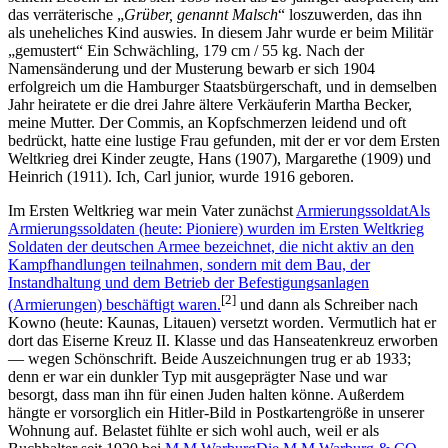
das verräterische
Grüber, genannt Malsch
loszuwerden, das ihn
als uneheliches Kind auswies. In diesem Jahr wurde er beim Militär
gemustert
Ein Schwächling, 179 cm / 55 kg. Nach der
Namensänderung und der Musterung bewarb er sich 1904
erfolgreich um die Hamburger Staatsbürgerschaft, und in demselben
Jahr heiratete er die drei Jahre ältere Verkäuferin Martha Becker,
meine Mutter. Der Commis, an Kopfschmerzen leidend und oft
bedrückt, hatte eine lustige Frau gefunden, mit der er vor dem Ersten
Weltkrieg drei Kinder zeugte, Hans (1907), Margarethe (1909) und
Heinrich (1911). Ich, Carl junior, wurde 1916 geboren.
Im Ersten Weltkrieg war mein Vater zunächst
Armierungssoldat
Als
Armierungssoldaten (heute: Pioniere) wurden im Ersten Weltkrieg
Soldaten der deutschen Armee bezeichnet, die nicht aktiv an den
Kampfhandlungen teilnahmen, sondern mit dem Bau, der
Instandhaltung und dem Betrieb der Befestigungsanlagen
[2]
(Armierungen) beschäftigt waren.
und dann als Schreiber nach
Kowno (heute: Kaunas, Litauen) versetzt worden. Vermutlich hat er
dort das Eiserne Kreuz II. Klasse und das Hanseatenkreuz erworben
— wegen Schönschrift. Beide Auszeichnungen trug er ab 1933;
denn er war ein dunkler Typ mit ausgeprägter Nase und war
besorgt, dass man ihn für einen Juden halten könne. Außerdem
hängte er vorsorglich ein Hitler-Bild in Postkartengröße in unserer
Wohnung auf. Belastet fühlte er sich wohl auch, weil er als