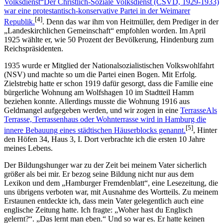
Volksdienst
Der Christlich-Soziale Volksdienst (CSVD, 1929-1933)
war eine protestantisch-konservative Partei in der Weimarer
[4]
Republik.
. Denn das war ihm von Heitmüller, dem Prediger in der
Landeskirchlichen Gemeinschaft
empfohlen worden. Im April
1925 wählte er, wie 50 Prozent der Bevölkerung, Hindenburg zum
Reichspräsidenten.
1935 wurde er Mitglied der Nationalsozialistischen Volkswohlfahrt
(NSV) und machte so um die Partei einen Bogen. Mit Erfolg.
Zielstrebig hatte er schon 1919 dafür gesorgt, dass die Familie eine
bürgerliche Wohnung am Wolfshagen 10 im Stadtteil Hamm
beziehen konnte. Allerdings musste die Wohnung 1916 aus
Geldmangel aufgegeben werden, und wir zogen in eine
Terrasse
Als
Terrasse, Terrassenhaus oder Wohnterrasse wird in Hamburg die
[5]
innere Bebauung eines städtischen Häuserblocks genannt.
, Hinter
den Höfen 34, Haus 3, I. Dort verbrachte ich die ersten 10 Jahre
meines Lebens.
Der Bildungshunger war zu der Zeit bei meinem Vater sicherlich
größer als bei mir. Er bezog seine Bildung nicht nur aus dem
Lexikon und dem
Hamburger Fremdenblatt
, eine Lesezeitung, die
uns übrigens verboten war, mit Ausnahme des Wortteils. Zu meinem
Erstaunen entdeckte ich, dass mein Vater gelegentlich auch eine
englische Zeitung hatte. Ich fragte:
Woher hast du Englisch
gelernt?
.
Das lernt man eben.
Und so war es. Er hatte keinen