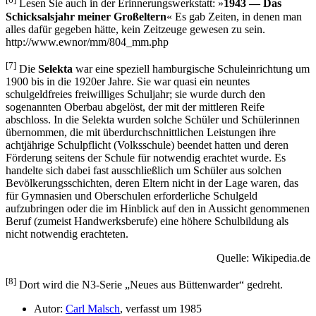
Lesen Sie auch in der Erinnerungswerkstatt: »
1943 — Das
Schicksalsjahr meiner Großeltern
« Es gab Zeiten, in denen man
alles dafür gegeben hätte, kein Zeitzeuge gewesen zu sein.
http://www.ewnor/mm/804_mm.php
[7]
Die
Selekta
war eine speziell hamburgische Schuleinrichtung um
1900 bis in die 1920er Jahre. Sie war quasi ein neuntes
schulgeldfreies freiwilliges Schuljahr; sie wurde durch den
sogenannten Oberbau abgelöst, der mit der mittleren Reife
abschloss. In die Selekta wurden solche Schüler und Schülerinnen
übernommen, die mit überdurchschnittlichen Leistungen ihre
achtjährige Schulpflicht (Volksschule) beendet hatten und deren
Förderung seitens der Schule für notwendig erachtet wurde. Es
handelte sich dabei fast ausschließlich um Schüler aus solchen
Bevölkerungsschichten, deren Eltern nicht in der Lage waren, das
für Gymnasien und Oberschulen erforderliche Schulgeld
aufzubringen oder die im Hinblick auf den in Aussicht genommenen
Beruf (zumeist Handwerksberufe) eine höhere Schulbildung als
nicht notwendig erachteten.
Quelle: Wikipedia.de
[8]
Dort wird die N3-Serie
Neues aus Büttenwarder
gedreht.
Autor:
Carl Malsch
, verfasst um 1985