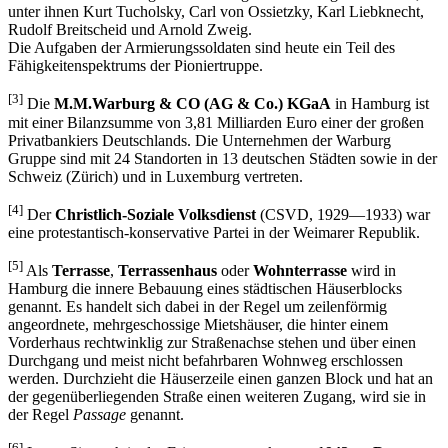
unter ihnen Kurt Tucholsky, Carl von Ossietzky, Karl Liebknecht,
Rudolf Breitscheid und Arnold Zweig.
Die Aufgaben der Armierungssoldaten sind heute ein Teil des
Fähigkeitenspektrums der Pioniertruppe.
[3]
Die
M.M.Warburg & CO (AG & Co.) KGaA
in Hamburg ist
mit einer Bilanzsumme von 3,81 Milliarden Euro einer der großen
Privatbankiers Deutschlands. Die Unternehmen der Warburg
Gruppe sind mit 24 Standorten in 13 deutschen Städten sowie in der
Schweiz (Zürich) und in Luxemburg vertreten.
[4]
Der
Christlich-Soziale Volksdienst
(CSVD, 1929—1933) war
eine protestantisch-konservative Partei in der Weimarer Republik.
[5]
Als
Terrasse
,
Terrassenhaus
oder
Wohnterrasse
wird in
Hamburg die innere Bebauung eines städtischen Häuserblocks
genannt. Es handelt sich dabei in der Regel um zeilenförmig
angeordnete, mehrgeschossige Mietshäuser, die hinter einem
Vorderhaus rechtwinklig zur Straßenachse stehen und über einen
Durchgang und meist nicht befahrbaren Wohnweg erschlossen
werden. Durchzieht die Häuserzeile einen ganzen Block und hat an
der gegenüberliegenden Straße einen weiteren Zugang, wird sie in
der Regel
Passage
genannt.
[6]