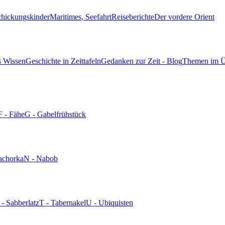
chickungskinder
Maritimes, Seefahrt
Reiseberichte
Der vordere Orient
s Wissen
Geschichte in Zeittafeln
Gedanken zur Zeit - Blog
Themen im Ü
F - Fähe
G - Gabelfrühstück
achorka
N - Nabob
 - Sabberlatz
T - Tabernakel
U - Ubiquisten