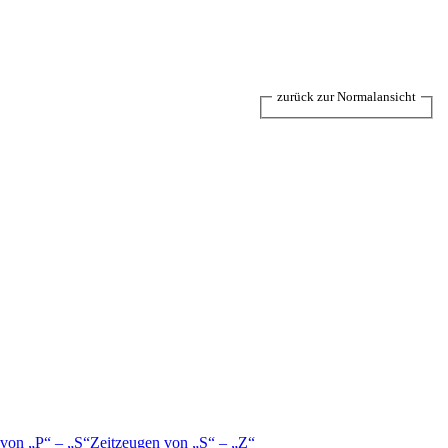
zurück zur Normalansicht
 von
P
–
S
Zeitzeugen von
S
–
Z