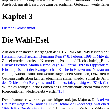
Ausdruck nur als Leseprobe zum persönlichen Gebrauch, weitergehend
Kapitel 3
Dietrich Goldschmidt
Die Wahl-Esel
Aus den vier starken Jahrgängen der GUZ 1945 bis 1949 lassen sich i
Hermann Rein
Friedrich Hermann Rein (* 8. Februar 1898 in Mitwitz
Zippel wurden bereits in Nummer 1
Politik und Hochschule
,
Entn
Gustav Friedrich Martin Niemöller (* 14. Januar 1892 in Lippstadt;
Kirchenpräsident der Evangelischen Kirche in Hessen und Nassau un
Nation, Nationalismus und Schuldfrage ließen Studenten, Dozenten wi
Gemeinschaftsleben kehrten gleichfalls immer wieder, zumal der Angl
den Gebieten der Religions- und Kultursoziologie tätig war.
Klick für
Würde es gelingen, neue Formen des Gemeinschaftslebens zum Beispie
Korporationen wiederbelebt werden?
[3]
Der bekannte schwer kriegsbeschädigte stud. jur. Major a. D.
Axel vo
Braunschweig; † 26. Januar 1993 in Bonn-Bad Godesberg) war ein deut
1944.
Klick für Wikipedia.de
(27 Jahre) aus dem Kreis des Widersta