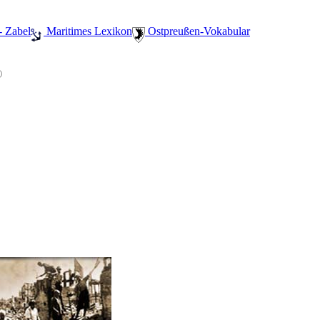
- Zabel
️ Maritimes Lexikon
️ Ostpreußen-Vokabular