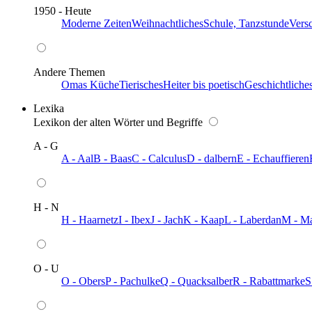
1950 - Heute
Moderne Zeiten
Weihnachtliches
Schule, Tanzstunde
Vers
Andere Themen
Omas Küche
Tierisches
Heiter bis poetisch
Geschichtliche
Lexika
Lexikon der alten Wörter und Begriffe
A - G
A - Aal
B - Baas
C - Calculus
D - dalbern
E - Echauffieren
H - N
H - Haarnetz
I - Ibex
J - Jach
K - Kaap
L - Laberdan
M - M
O - U
O - Obers
P - Pachulke
Q - Quacksalber
R - Rabattmarke
S