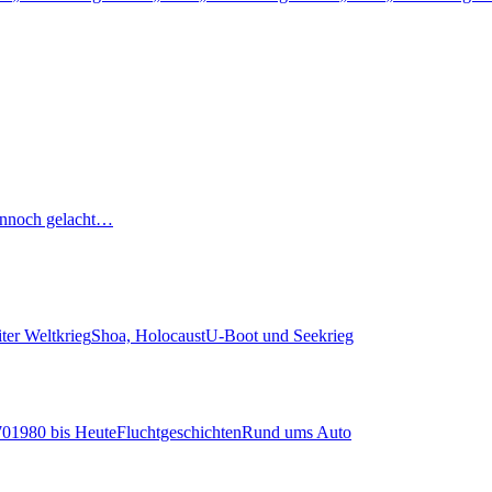
nnoch gelacht…
ter Weltkrieg
Shoa, Holocaust
U-Boot und Seekrieg
70
1980 bis Heute
Fluchtgeschichten
Rund ums Auto