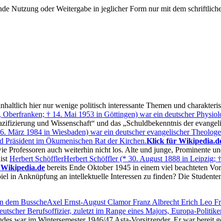
e Nutzung oder Weitergabe in jeglicher Form nur mit dem schriftlich
nhaltlich hier nur wenige politisch interessante Themen und charakter
, Oberfranken; † 14. Mai 1953 in Göttingen) war ein deutscher Physio
azifizierung und Wissenschaft
und das
Schuldbekenntnis der evangel
 † 6. März 1984 in Wiesbaden) war ein deutscher evangelischer Theolog
d Präsident im Ökumenischen Rat der Kirchen.
Klick für Wikipedia.d
e Professoren auch weiterhin nicht los. Alte und junge, Prominente u
ist
Herbert Schöffler
Herbert Schöffler (* 30. August 1888 in Leipzig; †
 Wikipedia.de
bereits Ende Oktober 1945 in einem viel beachteten Vor
l in Anknüpfung an intellektuelle Interessen zu finden? Die Studente
n dem Bussche
Axel Ernst-August Clamor Franz Albrecht Erich Leo Fre
scher Berufsoffizier, zuletzt im Range eines Majors, Europa-Politike
ndes war im Wintersemester 1946/47 Asta-Vorsitzender. Er war bereit