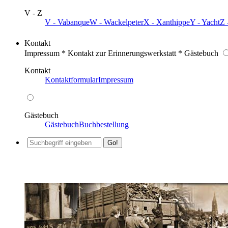
V - Z
V - Vabanque
W - Wackelpeter
X - Xanthippe
Y - Yacht
Z 
Kontakt
Impressum * Kontakt zur Erinnerungswerkstatt * Gästebuch
Kontakt
Kontaktformular
Impressum
Gästebuch
Gästebuch
Buchbestellung