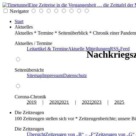
Eine Zeitreise in die Vergangenheit … die Zeittafel d
Navigator
Start
Aktuelles
Aktuelles * Termine * Seitenüberblick * Chronik einer Pandem
Aktuelles / Termine
Leitartikel & Termine
Aktuelle Mitteilungen
RSS-Feed
Nachkriegsz
Seitenübersicht
Sitemap
Impressum
Datenschutz
Corona-Chronik
2019
|
2020
2021
|
2022
2023
|
2025
Die Zeitzeugen
100 Zeitzeugen stellen sich vor * Zeitzeugenberichte; unsere B
Die Zeitzeugen
Übersicht
Zeitzeugen von
B
–
F
Zeitzeugen von
G