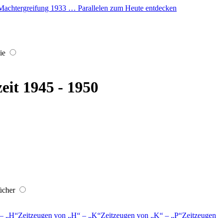
er Machtergreifung 1933 … Parallelen zum Heute entdecken
ie
eit 1945 - 1950
ücher
–
H
Zeitzeugen von
H
–
K
Zeitzeugen von
K
–
P
Zeitzeugen