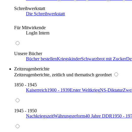
Schreibwerkstatt
Die Schreibwerkstatt
Für Mitwirkende
LogIn Intern
Unsere Bücher
Bücher bestellen
Kriegskinder
Schwarzbrot mit Zucker
De
Zeitzeugenberichte
Zeitzeugenberichte, zeitlich und thematisch geordnet
1850 - 1945
Kaiserreich
1900 - 1939
Erster Weltkrieg
NS-Diktatur
Zwei
1945 - 1950
Nachkriegszeit
Währungsreform
40 Jahre DDR
1950 - 19