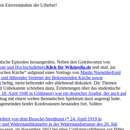
em Einverständnis der Urheber!
istische Episoden herausgreifen. Neben den Geleitworten von
loge und Hochschullehrer.
Klick für Wikipedia.de
und stud. jur.
ischen Kirche
aufgrund eines Vortrags von
Martin Niemöller
Emil
e und führender Vertreter der Bekennenden Kirche sowie
e
heftig, meist befremdet oder ablehnend diskutiert. Die Themen
nd Unbekannte schrieben dazu. Erörterungen über das studentische
 18. April 1946 in Göttingen) war ein deutscher Anglist, der auch auf
trag mit einem weiten thematischen Spektrum dazu angeregt hatte.
ngemeinden beider Konfessionen bestanden fort. Sollten
iherr von dem Bussche-Streithorst (* 24. April 1919 in
r und Widerstandskämpfer in der Widerstandsgruppe des 20. Juli
 gewesen, im November 1943 bei einer Uniformvorführung vor Hitler