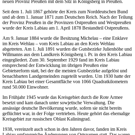
neuen Provinz Preußen mit dem Sitz in Königsberg in Preußen.
Seit dem 1. Juli 1867 gehörte der Kreis zum Norddeutschen Bund
und ab dem 1. Januar 1871 zum Deutschen Reich. Nach der Teilung
der Provinz Preußen in die Provinzen Ostpreußen und Westpreußen
wurde der Kreis Labiau am 1. April 1878 Bestandteil Ostpreußens.
Am 9. Januar 1884 wurde die Besitzung Michelau – eine Enklave
im Kreis Wehlau – vom Kreis Labiau an den Kreis Wehlau
abgetreten. Am 1. Juli 1891 wurden die Gutsbezirke Julienhöhe und
Willmanns aus dem Landkreis Königsberg i. Pr. in den Kreis Labiau
eingegliedert. Zum 30. September 1929 fand im Kreis Labiau
entsprechend der Entwicklung im übrigen Preußen eine
Gebietsreform statt, bei der die meisten Gutsbezirke aufgelöst und
benachbarten Landgemeinden zugeteilt wurden. Um 1930 hatte der
Kreis Labiau bei einer Gesamtfläche von 1066 Quadratkilometern
rund 50.000 Einwohner.
Im Frühjahr 1945 wurde das Kreisgebiet durch die Rote Armee
besetzt und kam danach unter sowjetische Verwaltung. Die
ansässige deutsche Bevölkerung wurde, sofern sie nicht bereits
geflüchtet war, in der Folge vertrieben. Heute gehört das ehemalige
Kreisgebiet zur russischen Oblast Kaliningrad.
1938, vereinzelt auch schon in den Jahren davor, fanden im Kreis
Labiau umfangreiche Änderungen von Ortsnamen statt. Das waren,