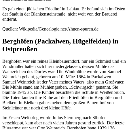
Es gab einen jüdischen Friedhof in Labiau. Er befand sich im Osten
der Stadt in der Blankensteinstraße, nicht weit von der Brauerei
entfernt.
Quellen: Wikipedia/Genealogie.net/Ahnen-spuren.de
Berghöfen (Packalwen, Hügelfelden) in
Ostpreußen
Berghöfen war ein reines Kleinbauerndorf, nur ein Schmied und ein
Windmüller hatten sich hier niedergelassen, dessen Mühle das
Wahrzeichen des Dorfes war. Die Windmühle wurde von Samuel
Weinreich gebaut, geboren am 10. März 1864 in Packalwen.
Samuel Weinreich ist der Vater meines Vaters, also mein Großvater.
Die Mühle stand am Mühlengraben,
Schwirgsch
genannt. Sie
brannte 1945 ab. Die Kinder besuchten die Schule in Weißenbruch.
Die Toten fanden ihre Ruhe auf den Friedhöfen in Berghöfen und
Bielken. In Bielken gab es neben dem großen Bauernhof von
Steinleitner nur noch drei kleine Höfe.
Im Ersten Weltkrieg wurde Julius Sternberg nach Sibirien
verschleppt, kam aber nach vielen Jahren gesund zurück. Der letzte
Bürgermeister war Otto Weinreich. Berghöfen hatte 1939 136