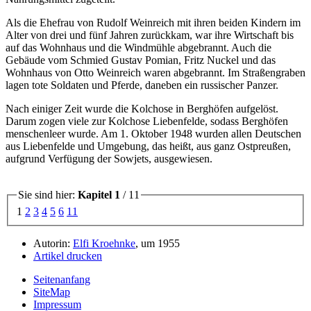
Als die Ehefrau von Rudolf Weinreich mit ihren beiden Kindern im
Alter von drei und fünf Jahren zurückkam, war ihre Wirtschaft bis
auf das Wohnhaus und die Windmühle abgebrannt. Auch die
Gebäude vom Schmied Gustav Pomian, Fritz Nuckel und das
Wohnhaus von Otto Weinreich waren abgebrannt. Im Straßengraben
lagen tote Soldaten und Pferde, daneben ein russischer Panzer.
Nach einiger Zeit wurde die Kolchose in Berghöfen aufgelöst.
Darum zogen viele zur Kolchose Liebenfelde, sodass Berghöfen
menschenleer wurde. Am 1. Oktober 1948 wurden allen Deutschen
aus Liebenfelde und Umgebung, das heißt, aus ganz Ostpreußen,
aufgrund Verfügung der Sowjets, ausgewiesen.
Sie sind hier:
Kapitel 1
/ 11
1
2
3
4
5
6
11
Autorin:
Elfi Kroehnke
, um 1955
Artikel drucken
Seitenanfang
SiteMap
Impressum