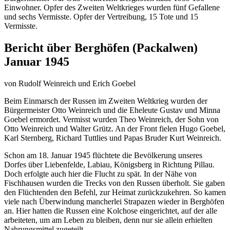
Einwohner. Opfer des Zweiten Weltkrieges wurden fünf Gefallene
und sechs Vermisste. Opfer der Vertreibung, 15 Tote und 15
Vermisste.
Bericht über Berghöfen (Packalwen)
Januar 1945
von Rudolf Weinreich und Erich Goebel
Beim Einmarsch der Russen im Zweiten Weltkrieg wurden der
Bürgermeister Otto Weinreich und die Eheleute Gustav und Minna
Goebel ermordet. Vermisst wurden Theo Weinreich, der Sohn von
Otto Weinreich und Walter Grütz. An der Front fielen Hugo Goebel,
Karl Sternberg, Richard Tuttlies und Papas Bruder Kurt Weinreich.
Schon am 18. Januar 1945 flüchtete die Bevölkerung unseres
Dorfes über Liebenfelde, Labiau, Königsberg in Richtung Pillau.
Doch erfolgte auch hier die Flucht zu spät. In der Nähe von
Fischhausen wurden die Trecks von den Russen überholt. Sie gaben
den Flüchtenden den Befehl, zur Heimat zurückzukehren. So kamen
viele nach Überwindung mancherlei Strapazen wieder in Berghöfen
an. Hier hatten die Russen eine Kolchose eingerichtet, auf der alle
arbeiteten, um am Leben zu bleiben, denn nur sie allein erhielten
Nahrungsmittel zugeteilt.