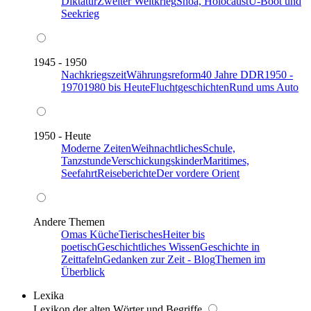
Diktatur
Zweiter Weltkrieg
Shoa, Holocaust
U-Boot und
Seekrieg
1945 - 1950
Nachkriegszeit
Währungsreform
40 Jahre DDR
1950 -
1970
1980 bis Heute
Fluchtgeschichten
Rund ums Auto
1950 - Heute
Moderne Zeiten
Weihnachtliches
Schule,
Tanzstunde
Verschickungskinder
Maritimes,
Seefahrt
Reiseberichte
Der vordere Orient
Andere Themen
Omas Küche
Tierisches
Heiter bis
poetisch
Geschichtliches Wissen
Geschichte in
Zeittafeln
Gedanken zur Zeit - Blog
Themen im
Überblick
Lexika
Lexikon der alten Wörter und Begriffe