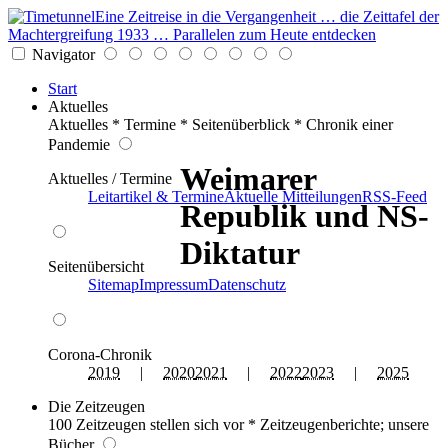
Eine Zeitreise in die Vergangenheit … die Zeittafel der
Machtergreifung 1933 … Parallelen zum Heute entdecken
Navigator
Start
Aktuelles
Aktuelles * Termine * Seitenüberblick * Chronik einer
Pandemie
Weimarer
Aktuelles / Termine
Leitartikel & Termine
Aktuelle Mitteilungen
RSS-Feed
Republik und NS-
Diktatur
Seitenübersicht
Sitemap
Impressum
Datenschutz
Corona-Chronik
2019
|
2020
2021
|
2022
2023
|
2025
Die Zeitzeugen
100 Zeitzeugen stellen sich vor * Zeitzeugenberichte; unsere
Bücher