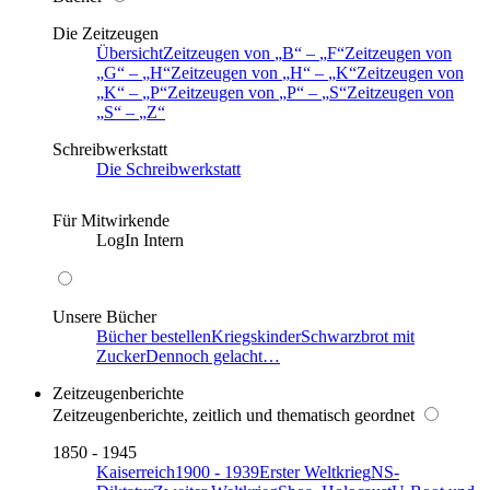
Die Zeitzeugen
Übersicht
Zeitzeugen von
B
–
F
Zeitzeugen von
G
–
H
Zeitzeugen von
H
–
K
Zeitzeugen von
K
–
P
Zeitzeugen von
P
–
S
Zeitzeugen von
S
–
Z
Schreibwerkstatt
Die Schreibwerkstatt
Für Mitwirkende
LogIn Intern
Unsere Bücher
Bücher bestellen
Kriegskinder
Schwarzbrot mit
Zucker
Dennoch gelacht…
Zeitzeugenberichte
Zeitzeugenberichte, zeitlich und thematisch geordnet
1850 - 1945
Kaiserreich
1900 - 1939
Erster Weltkrieg
NS-