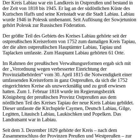
Der Kreis Labiau war ein Landkreis in Ostpreußen und bestand in
der Zeit von 1818 bis 1945. Er lag an der südöstlichen Küste des
Kurischen Haffs und seine Kreisstadt war die Stadt Labiau. Labiau
wurde 1946 in Polessk umbenannt. Seit Auflösung der Sowjetunion
gehört Polessk zur Russischen Föderation.
Der größte Teil des Gebiets des Kreises Labiau gehörte seit der
ostpreußischen Kreisreform von 1752 zum damaligen Kreis Tapiau,
der die alten ostpreußischen Hauptämter Labiau, Tapiau und
Taplacken umfasste. Zum Hauptamt Labiau gehörten 61 Orte.
Im Rahmen der preußischen Verwaltungsreformen ergab sich mit
der
Verordnung wegen verbesserter Einrichtung der
Provinzialbehörden
vom 30. April 1815 die Notwendigkeit einer
umfassenden Kreisreform in ganz Ostpreußen, da sich die 1752
eingerichteten Kreise als unzweckmäßig und zu groß erwiesen
hatten. Zum 1. Februar 1818 wurde im Regierungsbezirk
Königsberg der preußischen Provinz Ostpreußen aus dem
nördlichen Teil des Kreises Tapiau der neue Kreis Labiau gebildet.
Dieser umfasste die Kirchspiele Caymen, Deutsch Labiau, Gilge,
Legitten, Litauisch Labiau, Laukischken und Popelken. Das
Landratsamt war in Labiau.
Seit dem 3. Dezember 1829 gehörte der Kreis – nach dem
Zusammenschluss der Provinzen Preußen und Westpreußen – zur