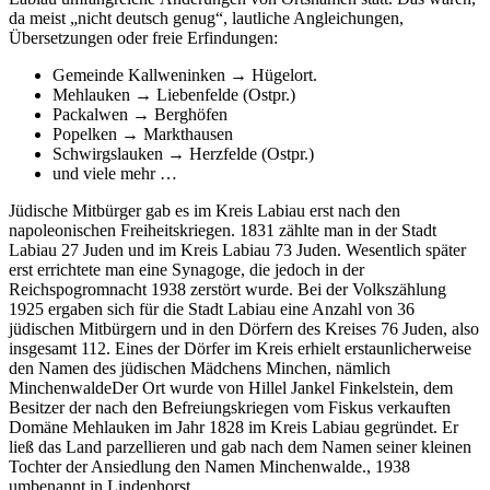
da meist
nicht deutsch genug
, lautliche Angleichungen,
Übersetzungen oder freie Erfindungen:
Gemeinde Kallweninken → Hügelort.
Mehlauken → Liebenfelde (Ostpr.)
Packalwen → Berghöfen
Popelken → Markthausen
Schwirgslauken → Herzfelde (Ostpr.)
und viele mehr …
Jüdische Mitbürger gab es im Kreis Labiau erst nach den
napoleonischen Freiheitskriegen. 1831 zählte man in der Stadt
Labiau 27 Juden und im Kreis Labiau 73 Juden. Wesentlich später
erst errichtete man eine Synagoge, die jedoch in der
Reichspogromnacht 1938 zerstört wurde. Bei der Volkszählung
1925 ergaben sich für die Stadt Labiau eine Anzahl von 36
jüdischen Mitbürgern und in den Dörfern des Kreises 76 Juden, also
insgesamt 112. Eines der Dörfer im Kreis erhielt erstaunlicherweise
den Namen des jüdischen Mädchens Minchen, nämlich
Minchenwalde
Der Ort wurde von Hillel Jankel Finkelstein, dem
Besitzer der nach den Befreiungskriegen vom Fiskus verkauften
Domäne Mehlauken im Jahr 1828 im Kreis Labiau gegründet. Er
ließ das Land parzellieren und gab nach dem Namen seiner kleinen
Tochter der Ansiedlung den Namen Minchenwalde.
, 1938
umbenannt in Lindenhorst.