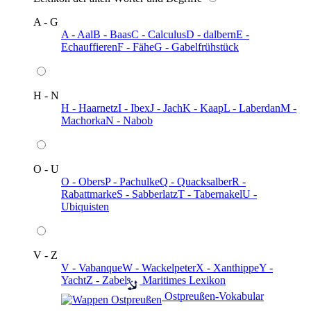
A - G
A - Aal
B - Baas
C - Calculus
D - dalbern
E -
Echauffieren
F - Fähe
G - Gabelfrühstück
H - N
H - Haarnetz
I - Ibex
J - Jach
K - Kaap
L - Laberdan
M -
Machorka
N - Nabob
O - U
O - Obers
P - Pachulke
Q - Quacksalber
R -
Rabattmarke
S - Sabberlatz
T - Tabernakel
U -
Ubiquisten
V - Z
V - Vabanque
W - Wackelpeter
X - Xanthippe
Y -
Yacht
Z - Zabel
️ Maritimes Lexikon
️ Ostpreußen-Vokabular