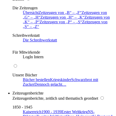
Die Zeitzeugen
Übersicht
Zeitzeugen von
B
–
F
Zeitzeugen von
G
–
H
Zeitzeugen von
H
–
K
Zeitzeugen von
K
–
P
Zeitzeugen von
P
–
S
Zeitzeugen von
S
–
Z
Schreibwerkstatt
Die Schreibwerkstatt
Für Mitwirkende
LogIn Intern
Unsere Bücher
Bücher bestellen
Kriegskinder
Schwarzbrot mit
Zucker
Dennoch gelacht…
Zeitzeugenberichte
Zeitzeugenberichte, zeitlich und thematisch geordnet
1850 - 1945
Kaiserreich
1900 - 1939
Erster Weltkrieg
NS-