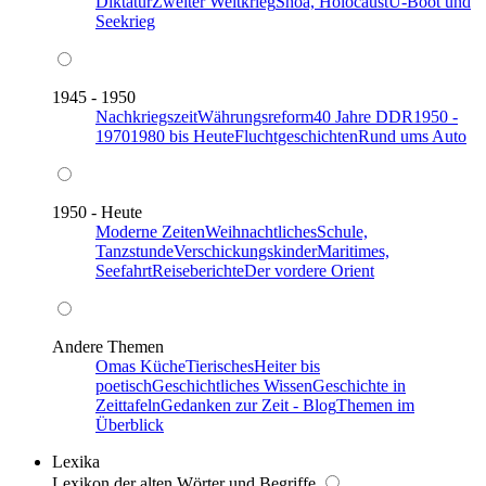
Diktatur
Zweiter Weltkrieg
Shoa, Holocaust
U-Boot und
Seekrieg
1945 - 1950
Nachkriegszeit
Währungsreform
40 Jahre DDR
1950 -
1970
1980 bis Heute
Fluchtgeschichten
Rund ums Auto
1950 - Heute
Moderne Zeiten
Weihnachtliches
Schule,
Tanzstunde
Verschickungskinder
Maritimes,
Seefahrt
Reiseberichte
Der vordere Orient
Andere Themen
Omas Küche
Tierisches
Heiter bis
poetisch
Geschichtliches Wissen
Geschichte in
Zeittafeln
Gedanken zur Zeit - Blog
Themen im
Überblick
Lexika
Lexikon der alten Wörter und Begriffe