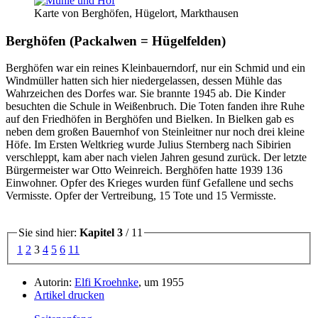
Karte von Berghöfen, Hügelort, Markthausen
Berghöfen (Packalwen = Hügelfelden)
Berghöfen war ein reines Kleinbauerndorf, nur ein Schmid und ein
Windmüller hatten sich hier niedergelassen, dessen Mühle das
Wahrzeichen des Dorfes war. Sie brannte 1945 ab. Die Kinder
besuchten die Schule in Weißenbruch. Die Toten fanden ihre Ruhe
auf den Friedhöfen in Berghöfen und Bielken. In Bielken gab es
neben dem großen Bauernhof von Steinleitner nur noch drei kleine
Höfe. Im Ersten Weltkrieg wurde Julius Sternberg nach Sibirien
verschleppt, kam aber nach vielen Jahren gesund zurück. Der letzte
Bürgermeister war Otto Weinreich. Berghöfen hatte 1939 136
Einwohner. Opfer des Krieges wurden fünf Gefallene und sechs
Vermisste. Opfer der Vertreibung, 15 Tote und 15 Vermisste.
Sie sind hier:
Kapitel 3
/ 11
1
2
3
4
5
6
11
Autorin:
Elfi Kroehnke
, um 1955
Artikel drucken