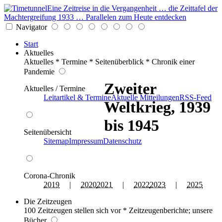
Eine Zeitreise in die Vergangenheit … die Zeittafel der
Machtergreifung 1933 … Parallelen zum Heute entdecken
Navigator
Start
Aktuelles
Aktuelles * Termine * Seitenüberblick * Chronik einer
Pandemie
Zweiter
Aktuelles / Termine
Leitartikel & Termine
Aktuelle Mitteilungen
RSS-Feed
Weltkrieg, 1939
bis 1945
Seitenübersicht
Sitemap
Impressum
Datenschutz
Corona-Chronik
2019
|
2020
2021
|
2022
2023
|
2025
Die Zeitzeugen
100 Zeitzeugen stellen sich vor * Zeitzeugenberichte; unsere
Bücher