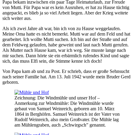
Papa bekam inzwischen ein paar Tage Heimaturlaub, zur Freude
von Mutti. Für Papa war es kein Ausruhen, er hat zu Hause tüchtig
angepackt, es blieb ja so viel Arbeit liegen. Aber der Krieg weitete
sich weiter aus.
Als ich zwei Jahre alt war, bin ich von zu Hause weggelaufen.
Meine Oma hatte es nicht bemerkt. Mutti war auf dem Feld und hat
gearbeitet. Ich wollte Mutti suchen. Ich bin auf der Straße und auf
dem Feldweg gelaufen, habe geweint und laut nach Mutti gerufen.
Als Mutter nach Hause kam, war ich weg. Sie musste lange nach
mir suchen. Dann hörte sie ein erbärmlich rufendes Kind und sagte
sich, das muss Elfi sein, die Stimme kenne ich doch!
Von Papa kam ab und zu Post. Er schrieb, dass er große Sehnsucht
nach seiner Familie hat. Am 13. Juli 1942 wurde mein Bruder Gerd
geboren.
Zeichnung: Die Windmühle und unser Hof –
Anmerkung zur Windmühle: Die Windmühle wurde
gebaut von Samuel Weinreich, geboren am 10. März
1864 in Berghöfen. Samuel Weinreich ist der Vater von
Rudolf Weinreich, also mein Großvater. Die Mühle lag
am Mühlengraben, auch „Schwirgsch” genannt.