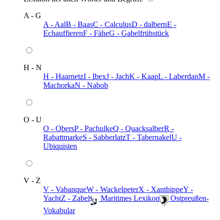
A - G
A - Aal
B - Baas
C - Calculus
D - dalbern
E -
Echauffieren
F - Fähe
G - Gabelfrühstück
H - N
H - Haarnetz
I - Ibex
J - Jach
K - Kaap
L - Laberdan
M -
Machorka
N - Nabob
O - U
O - Obers
P - Pachulke
Q - Quacksalber
R -
Rabattmarke
S - Sabberlatz
T - Tabernakel
U -
Ubiquisten
V - Z
V - Vabanque
W - Wackelpeter
X - Xanthippe
Y -
Yacht
Z - Zabel
️ Maritimes Lexikon
️ Ostpreußen-
Vokabular