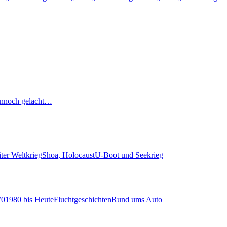
nnoch gelacht…
ter Weltkrieg
Shoa, Holocaust
U-Boot und Seekrieg
70
1980 bis Heute
Fluchtgeschichten
Rund ums Auto