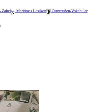
- Zabel
️ Maritimes Lexikon
️ Ostpreußen-Vokabular