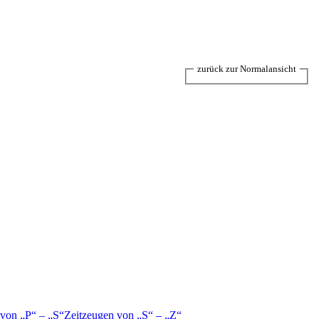
zurück zur Normalansicht
 von
P
–
S
Zeitzeugen von
S
–
Z