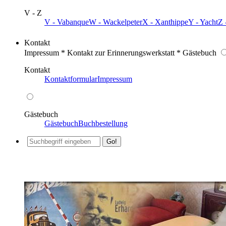
V - Z
V - Vabanque
W - Wackelpeter
X - Xanthippe
Y - Yacht
Z 
Kontakt
Impressum * Kontakt zur Erinnerungswerkstatt * Gästebuch
Kontakt
Kontaktformular
Impressum
Gästebuch
Gästebuch
Buchbestellung