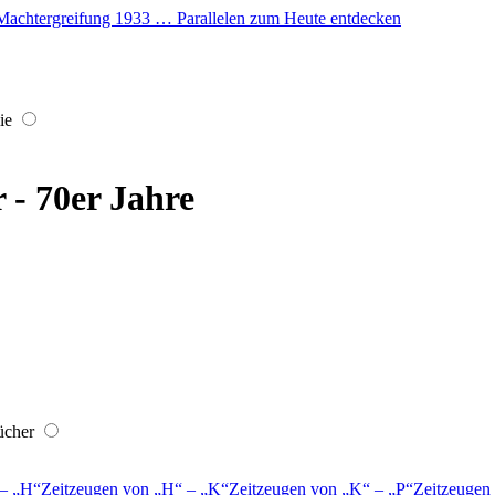
er Machtergreifung 1933 … Parallelen zum Heute entdecken
ie
r - 70er Jahre
ücher
–
H
Zeitzeugen von
H
–
K
Zeitzeugen von
K
–
P
Zeitzeugen