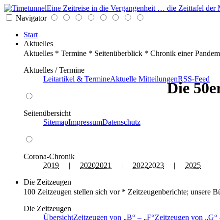
Eine Zeitreise in die Vergangenheit … die Zeittafel d
Navigator
Start
Aktuelles
Aktuelles * Termine * Seitenüberblick * Chronik einer Pandem
Aktuelles / Termine
Leitartikel & Termine
Aktuelle Mitteilungen
RSS-Feed
Die 50e
Seitenübersicht
Sitemap
Impressum
Datenschutz
Corona-Chronik
2019
|
2020
2021
|
2022
2023
|
2025
Die Zeitzeugen
100 Zeitzeugen stellen sich vor * Zeitzeugenberichte; unsere B
Die Zeitzeugen
Übersicht
Zeitzeugen von
B
–
F
Zeitzeugen von
G