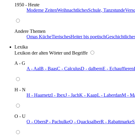
1950 - Heute
Moderne Zeiten
Weihnachtliches
Schule, Tanzstunde
Vers
Andere Themen
Omas Küche
Tierisches
Heiter bis poetisch
Geschichtliche
Lexika
Lexikon der alten Wörter und Begriffe
A - G
A - Aal
B - Baas
C - Calculus
D - dalbern
E - Echauffieren
H - N
H - Haarnetz
I - Ibex
J - Jach
K - Kaap
L - Laberdan
M - M
O - U
O - Obers
P - Pachulke
Q - Quacksalber
R - Rabattmarke
S