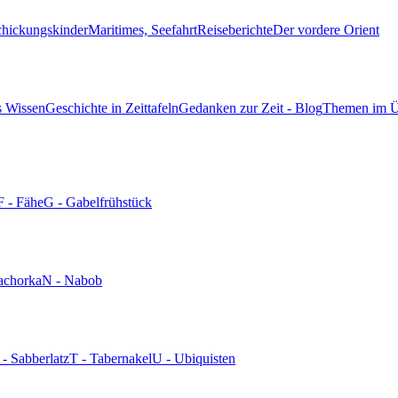
chickungskinder
Maritimes, Seefahrt
Reiseberichte
Der vordere Orient
s Wissen
Geschichte in Zeittafeln
Gedanken zur Zeit - Blog
Themen im Ü
F - Fähe
G - Gabelfrühstück
achorka
N - Nabob
 - Sabberlatz
T - Tabernakel
U - Ubiquisten