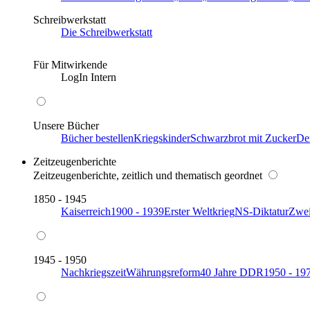
Schreibwerkstatt
Die Schreibwerkstatt
Für Mitwirkende
LogIn Intern
Unsere Bücher
Bücher bestellen
Kriegskinder
Schwarzbrot mit Zucker
De
Zeitzeugenberichte
Zeitzeugenberichte, zeitlich und thematisch geordnet
1850 - 1945
Kaiserreich
1900 - 1939
Erster Weltkrieg
NS-Diktatur
Zwei
1945 - 1950
Nachkriegszeit
Währungsreform
40 Jahre DDR
1950 - 19