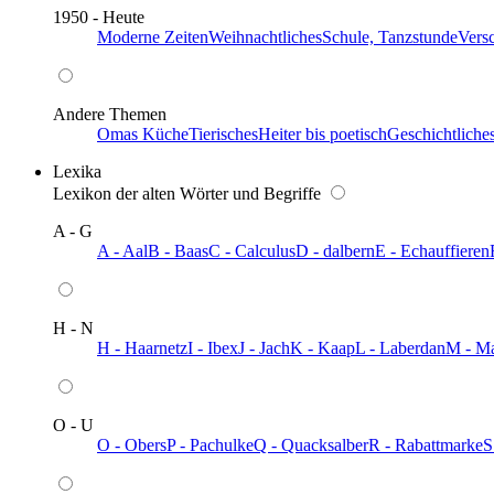
1950 - Heute
Moderne Zeiten
Weihnachtliches
Schule, Tanzstunde
Vers
Andere Themen
Omas Küche
Tierisches
Heiter bis poetisch
Geschichtliche
Lexika
Lexikon der alten Wörter und Begriffe
A - G
A - Aal
B - Baas
C - Calculus
D - dalbern
E - Echauffieren
H - N
H - Haarnetz
I - Ibex
J - Jach
K - Kaap
L - Laberdan
M - M
O - U
O - Obers
P - Pachulke
Q - Quacksalber
R - Rabattmarke
S