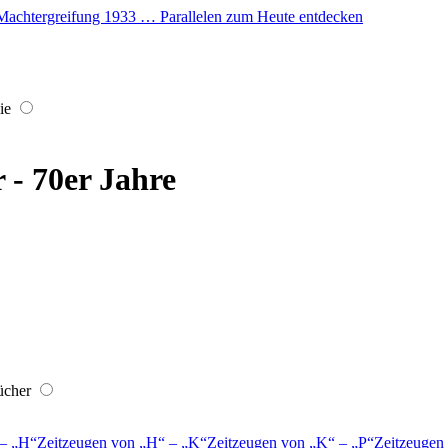
er Machtergreifung 1933 … Parallelen zum Heute entdecken
ie
r - 70er Jahre
ücher
–
H
Zeitzeugen von
H
–
K
Zeitzeugen von
K
–
P
Zeitzeugen