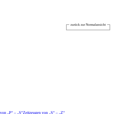
zurück zur Normalansicht
 von
P
–
S
Zeitzeugen von
S
–
Z