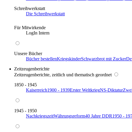
Schreibwerkstatt
Die Schreibwerkstatt
Für Mitwirkende
LogIn Intern
Unsere Bücher
Bücher bestellen
Kriegskinder
Schwarzbrot mit Zucker
De
Zeitzeugenberichte
Zeitzeugenberichte, zeitlich und thematisch geordnet
1850 - 1945
Kaiserreich
1900 - 1939
Erster Weltkrieg
NS-Diktatur
Zwei
1945 - 1950
Nachkriegszeit
Währungsreform
40 Jahre DDR
1950 - 19