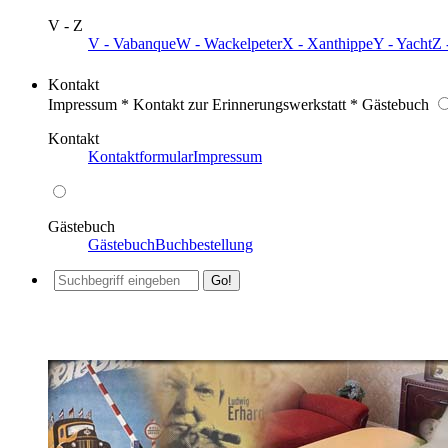
V - Z
V - Vabanque
W - Wackelpeter
X - Xanthippe
Y - Yacht
Z 
Kontakt
Impressum * Kontakt zur Erinnerungswerkstatt * Gästebuch
Kontakt
Kontaktformular
Impressum
Gästebuch
Gästebuch
Buchbestellung