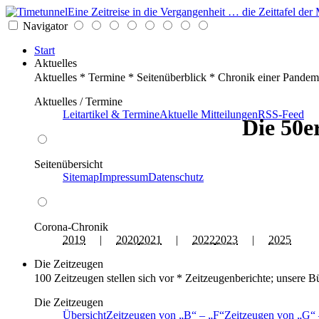
Eine Zeitreise in die Vergangenheit … die Zeittafel d
Navigator
Start
Aktuelles
Aktuelles * Termine * Seitenüberblick * Chronik einer Pandem
Aktuelles / Termine
Leitartikel & Termine
Aktuelle Mitteilungen
RSS-Feed
Die 50e
Seitenübersicht
Sitemap
Impressum
Datenschutz
Corona-Chronik
2019
|
2020
2021
|
2022
2023
|
2025
Die Zeitzeugen
100 Zeitzeugen stellen sich vor * Zeitzeugenberichte; unsere B
Die Zeitzeugen
Übersicht
Zeitzeugen von
B
–
F
Zeitzeugen von
G