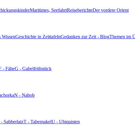
chickungskinder
Maritimes, Seefahrt
Reiseberichte
Der vordere Orient
s Wissen
Geschichte in Zeittafeln
Gedanken zur Zeit - Blog
Themen im Ü
F - Fähe
G - Gabelfrühstück
achorka
N - Nabob
 - Sabberlatz
T - Tabernakel
U - Ubiquisten