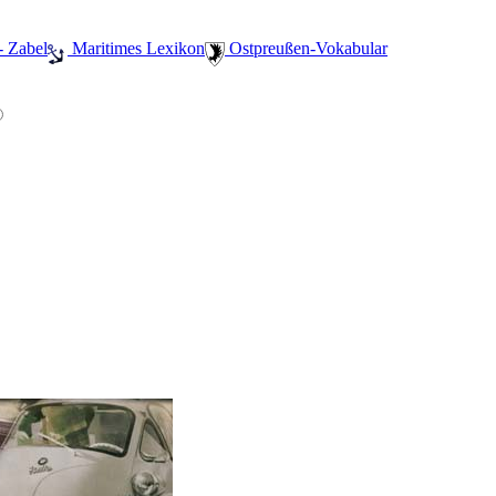
- Zabel
️ Maritimes Lexikon
️ Ostpreußen-Vokabular