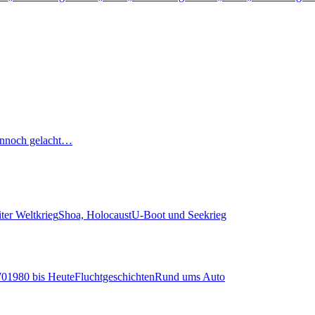
nnoch gelacht…
ter Weltkrieg
Shoa, Holocaust
U-Boot und Seekrieg
70
1980 bis Heute
Fluchtgeschichten
Rund ums Auto