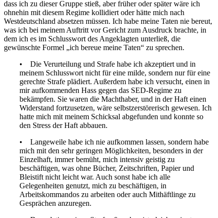
dass ich zu dieser Gruppe stieß, aber früher oder später wäre ich
ohnehin mit diesem Regime kollidiert oder hätte mich nach
Westdeutschland absetzen müssen. Ich habe meine Taten nie bereut,
was ich bei meinem Auftritt vor Gericht zum Ausdruck brachte, in
dem ich es im Schlusswort des Angeklagten unterließ, die
gewünschte Formel
ich bereue meine Taten
zu sprechen.
Die Verurteilung und Strafe habe ich akzeptiert und in
meinem Schlusswort nicht für eine milde, sondern nur für eine
gerechte Strafe plädiert. Außerdem habe ich versucht, einen in
mir aufkommenden Hass gegen das SED-Regime zu
bekämpfen. Sie waren die Machthaber, und in der Haft einen
Widerstand fortzusetzen, wäre selbstzerstörerisch gewesen. Ich
hatte mich mit meinem Schicksal abgefunden und konnte so
den Stress der Haft abbauen.
Langeweile habe ich nie aufkommen lassen, sondern habe
mich mit den sehr geringen Möglichkeiten, besonders in der
Einzelhaft, immer bemüht, mich intensiv geistig zu
beschäftigen, was ohne Bücher, Zeitschriften, Papier und
Bleistift nicht leicht war. Auch sonst habe ich alle
Gelegenheiten genutzt, mich zu beschäftigen, in
Arbeitskommandos zu arbeiten oder auch Mithäftlinge zu
Gesprächen anzuregen.