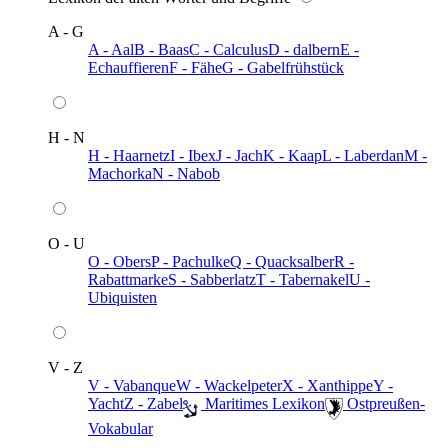
A - G
A - Aal
B - Baas
C - Calculus
D - dalbern
E -
Echauffieren
F - Fähe
G - Gabelfrühstück
H - N
H - Haarnetz
I - Ibex
J - Jach
K - Kaap
L - Laberdan
M -
Machorka
N - Nabob
O - U
O - Obers
P - Pachulke
Q - Quacksalber
R -
Rabattmarke
S - Sabberlatz
T - Tabernakel
U -
Ubiquisten
V - Z
V - Vabanque
W - Wackelpeter
X - Xanthippe
Y -
Yacht
Z - Zabel
️ Maritimes Lexikon
️ Ostpreußen-
Vokabular