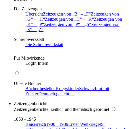
Die Zeitzeugen
Übersicht
Zeitzeugen von
B
–
F
Zeitzeugen von
G
–
H
Zeitzeugen von
H
–
K
Zeitzeugen von
K
–
P
Zeitzeugen von
P
–
S
Zeitzeugen von
S
–
Z
Schreibwerkstatt
Die Schreibwerkstatt
Für Mitwirkende
LogIn Intern
Unsere Bücher
Bücher bestellen
Kriegskinder
Schwarzbrot mit
Zucker
Dennoch gelacht…
Zeitzeugenberichte
Zeitzeugenberichte, zeitlich und thematisch geordnet
1850 - 1945
Kaiserreich
1900 - 1939
Erster Weltkrieg
NS-