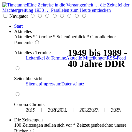
Eine Zeitreise in die Vergangenheit … die Zeittafel der
Machtergreifung 1933 … Parallelen zum Heute entdecken
Navigator
Start
Aktuelles
Aktuelles * Termine * Seitenüberblick * Chronik einer
Pandemie
1949 bis 1989 -
Aktuelles / Termine
Leitartikel & Termine
Aktuelle Mitteilungen
RSS-Feed
40 Jahre DDR
Seitenübersicht
Sitemap
Impressum
Datenschutz
Corona-Chronik
2019
|
2020
2021
|
2022
2023
|
2025
Die Zeitzeugen
100 Zeitzeugen stellen sich vor * Zeitzeugenberichte; unsere
Bücher