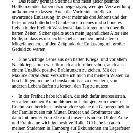
Das relativ geringe Strafmaß und meist gleichgesinnte
Haftkameraden haben dazu beigetragen, weniger Verzweiflung
aufkommen zu lassen. Auch die Vorfreude auf die zu
erwartende Entlassung (in zwar mehr als drei Jahren) und der
feste, unerschütterliche Glaube an ein neues und schöneres
Leben in der Freiheit Westdeutschlands trugen mich über die
harten Zeiten. Sicher spielte auch mein jugendliches Alter eine
Rolle, so dass es mir leichter fiel als meinen meist älteren
Mitgefangenen, auf den Zeitpunkt der Entlassung mit großer
Geduld zu warten
Eine wichtige Lehre aus den harten Kriegs- und vor allem
Nachkriegsjahren war für mich auch früher schon, auch aus
einem Unglück positive Erfahrungen zu ziehen. Mit der
Maxime
carpe diem
versuchte ich mich mit meinem Wissen zu
beschäftigen, meine Lebenskenntnisse zu erweitern, von
anderen Lebensläufen zu lernen, den Tag zu nutzen.
In der Freiheit habe ich allen, die sich dafür interessierten,
vor allem meinen Kommilitonen in Tübingen, von meinen
Erlebnissen berichtet. Insbesondere spielte die Geborgenheit in
der Familie zuerst mit Mutter, Bruder und Großmutter und
dann mit meiner Frau Elke und unseren Kindern Ulrike, Anke
und Frank eine wichtige positive Rolle. Oft habe ich auch
meinen Studenten in Hamburg auf Exkursionen am Lagerfeuer