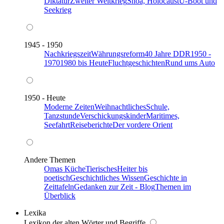
Diktatur
Zweiter Weltkrieg
Shoa, Holocaust
U-Boot und
Seekrieg
1945 - 1950
Nachkriegszeit
Währungsreform
40 Jahre DDR
1950 -
1970
1980 bis Heute
Fluchtgeschichten
Rund ums Auto
1950 - Heute
Moderne Zeiten
Weihnachtliches
Schule,
Tanzstunde
Verschickungskinder
Maritimes,
Seefahrt
Reiseberichte
Der vordere Orient
Andere Themen
Omas Küche
Tierisches
Heiter bis
poetisch
Geschichtliches Wissen
Geschichte in
Zeittafeln
Gedanken zur Zeit - Blog
Themen im
Überblick
Lexika
Lexikon der alten Wörter und Begriffe