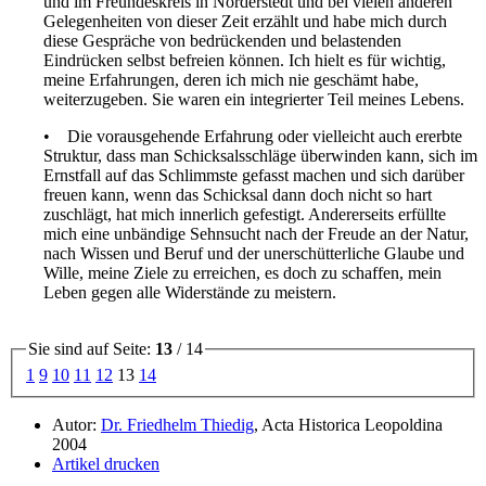
und im Freundeskreis in Norderstedt und bei vielen anderen
Gelegenheiten von dieser Zeit erzählt und habe mich durch
diese Gespräche von bedrückenden und belastenden
Eindrücken selbst befreien können. Ich hielt es für wichtig,
meine Erfahrungen, deren ich mich nie geschämt habe,
weiterzugeben. Sie waren ein integrierter Teil meines Lebens.
Die vorausgehende Erfahrung oder vielleicht auch ererbte
Struktur, dass man Schicksalsschläge überwinden kann, sich im
Ernstfall auf das Schlimmste gefasst machen und sich darüber
freuen kann, wenn das Schicksal dann doch nicht so hart
zuschlägt, hat mich innerlich gefestigt. Andererseits erfüllte
mich eine unbändige Sehnsucht nach der Freude an der Natur,
nach Wissen und Beruf und der unerschütterliche Glaube und
Wille, meine Ziele zu erreichen, es doch zu schaffen, mein
Leben gegen alle Widerstände zu meistern.
Sie sind auf Seite:
13
/ 14
1
9
10
11
12
13
14
Autor:
Dr. Friedhelm Thiedig
, Acta Historica Leopoldina
2004
Artikel drucken