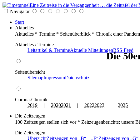
Eine Zeitreise in die Vergangenheit … die Zeittafel d
Navigator
Start
Aktuelles
Aktuelles * Termine * Seitenüberblick * Chronik einer Pandem
Aktuelles / Termine
Leitartikel & Termine
Aktuelle Mitteilungen
RSS-Feed
Die 50e
Seitenübersicht
Sitemap
Impressum
Datenschutz
Corona-Chronik
2019
|
2020
2021
|
2022
2023
|
2025
Die Zeitzeugen
100 Zeitzeugen stellen sich vor * Zeitzeugenberichte; unsere B
Die Zeitzeugen
Übersicht
Zeitzeugen von
B
–
F
Zeitzeugen von
G