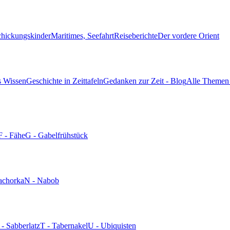
chickungskinder
Maritimes, Seefahrt
Reiseberichte
Der vordere Orient
s Wissen
Geschichte in Zeittafeln
Gedanken zur Zeit - Blog
Alle Themen 
F - Fähe
G - Gabelfrühstück
achorka
N - Nabob
 - Sabberlatz
T - Tabernakel
U - Ubiquisten