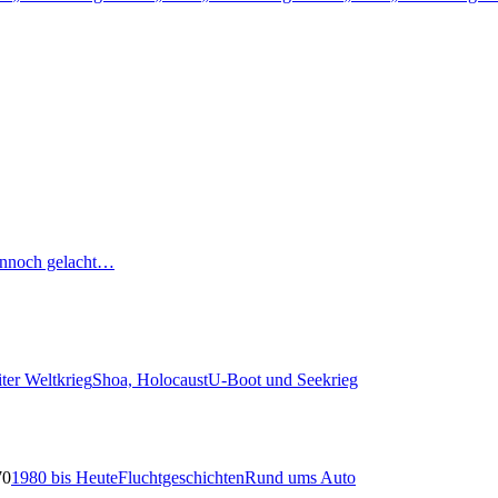
nnoch gelacht…
ter Weltkrieg
Shoa, Holocaust
U-Boot und Seekrieg
70
1980 bis Heute
Fluchtgeschichten
Rund ums Auto