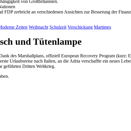
bhängigkeit von Großbritannien.
Nationen
 FDP zerbricht an verschiedenen Ansichten zur Besserung der Finan
Moderne Zeiten
Weihnacht
Schulzeit
Verschickung
Martimes
tisch und Tütenlampe
. Dank des Marshallplans, offiziell European Recovery Program (kurz:
erste Urlaubsreise nach Italien, an die Adria verschaffte ein neues Leb
 geführten Dritten Weltkrieg.
aben.