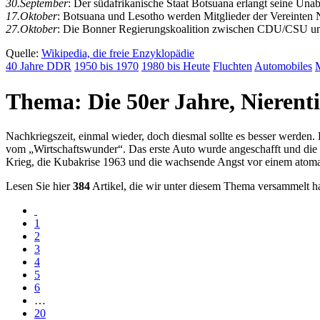
30.September
: Der südafrikanische Staat Botsuana erlangt seine Una
17.Oktober
: Botsuana und Lesotho werden Mitglieder der Vereinten 
27.Oktober
: Die Bonner Regierungskoalition zwischen CDU/CSU und
Quelle:
Wikipedia, die freie Enzyklopädie
40 Jahre DDR
1950 bis 1970
1980 bis Heute
Fluchten
Automobiles
Thema: Die 50er Jahre, Nieren
Nachkriegszeit, einmal wieder, doch diesmal sollte es besser werden
vom
Wirtschaftswunder
. Das erste Auto wurde angeschafft und die 
Krieg, die Kubakrise 1963 und die wachsende Angst vor einem atomar
Lesen Sie hier
384
Artikel, die wir unter diesem Thema versammelt h
1
2
3
4
5
6
…
20