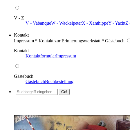
V - Z
V - Vabanque
W - Wackelpeter
X - Xanthippe
Y - Yacht
Z 
Kontakt
Impressum * Kontakt zur Erinnerungswerkstatt * Gästebuch
Kontakt
Kontaktformular
Impressum
Gästebuch
Gästebuch
Buchbestellung