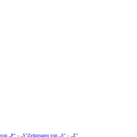
 von
P
–
S
Zeitzeugen von
S
–
Z