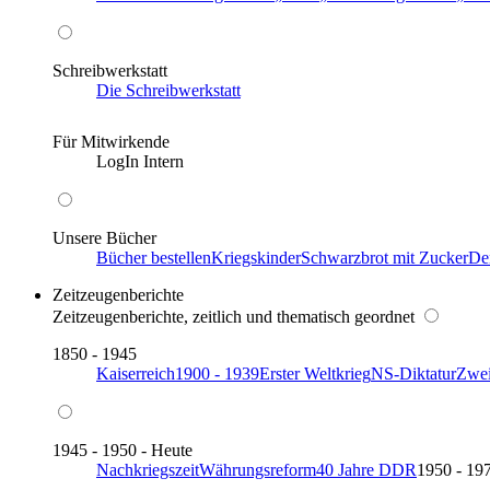
Schreibwerkstatt
Die Schreibwerkstatt
Für Mitwirkende
LogIn Intern
Unsere Bücher
Bücher bestellen
Kriegskinder
Schwarzbrot mit Zucker
De
Zeitzeugenberichte
Zeitzeugenberichte, zeitlich und thematisch geordnet
1850 - 1945
Kaiserreich
1900 - 1939
Erster Weltkrieg
NS-Diktatur
Zwei
1945 - 1950 - Heute
Nachkriegszeit
Währungsreform
40 Jahre DDR
1950 - 19