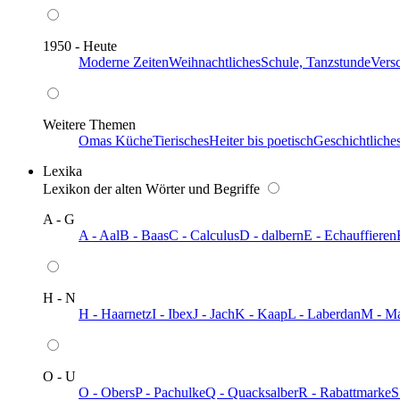
1950 - Heute
Moderne Zeiten
Weihnachtliches
Schule, Tanzstunde
Vers
Weitere Themen
Omas Küche
Tierisches
Heiter bis poetisch
Geschichtliche
Lexika
Lexikon der alten Wörter und Begriffe
A - G
A - Aal
B - Baas
C - Calculus
D - dalbern
E - Echauffieren
H - N
H - Haarnetz
I - Ibex
J - Jach
K - Kaap
L - Laberdan
M - M
O - U
O - Obers
P - Pachulke
Q - Quacksalber
R - Rabattmarke
S