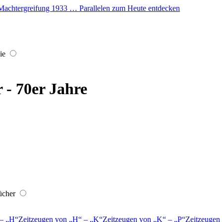
er Machtergreifung 1933 … Parallelen zum Heute entdecken
ie
r - 70er Jahre
ücher
–
H
Zeitzeugen von
H
–
K
Zeitzeugen von
K
–
P
Zeitzeugen