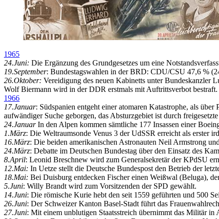
1965
24.Juni:
Die Ergänzung des Grundgesetzes um eine Notstandsverfassun
19.September
: Bundestagswahlen in der BRD: CDU/CSU 47,6 % (245
26.Oktober:
Vereidigung des neuen Kabinetts unter Bundeskanzler L
Wolf Biermann wird in der DDR erstmals mit Auftrittsverbot bestraft.
1966
17.Januar
: Südspanien entgeht einer atomaren Katastrophe, als üb
aufwändiger Suche geborgen, das Absturzgebiet ist durch freigesetzte
24.Januar
In den Alpen kommen sämtliche 177 Insassen einer Boeing 
1.März
:
Die Weltraumsonde Venus 3 der UdSSR erreicht als erster ir
16.März
:
Die beiden amerikanischen Astronauten Neil Armstrong und
24.März
: Debatte im Deutschen Bundestag über den Einsatz des Kampff
8.April
: Leonid Breschnew wird zum Generalsekretär der KPdSU ern
12.Mai:
In Uetze stellt die Deutsche Bundespost den Betrieb der letz
18.Mai:
Bei Duisburg entdecken Fischer einen Weißwal (Beluga), d
5.Juni
: Willy Brandt wird zum Vorsitzenden der SPD gewählt.
14.Juni
: Die römische Kurie hebt den seit 1559 geführten und 500 Se
26.Juni
: Der Schweizer Kanton Basel-Stadt führt das Frauenwahlrecht
27.Juni
: Mit einem unblutigen Staatsstreich übernimmt das Militär in