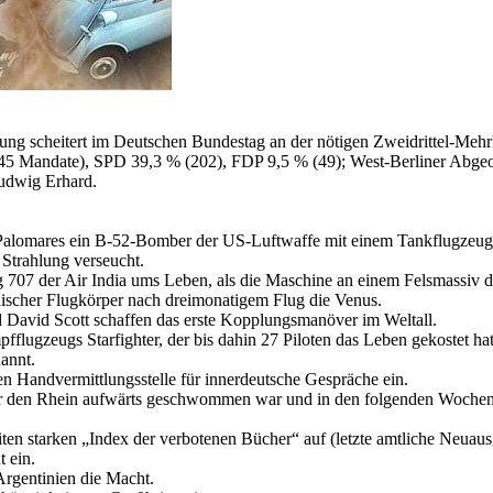
g scheitert im Deutschen Bundestag an der nötigen Zweidrittel-Mehrh
 Mandate), SPD 39,3 % (202), FDP 9,5 % (49); West-Berliner Abge
udwig Erhard.
er Palomares ein B-52-Bomber der US-Luftwaffe mit einem Tankflugzeu
 Strahlung verseucht.
707 der Air India ums Leben, als die Maschine an einem Felsmassiv de
discher Flugkörper nach dreimonatigem Flug die Venus.
 David Scott schaffen das erste Kopplungsmanöver im Weltall.
lugzeugs Starfighter, der bis dahin 27 Piloten das Leben gekostet hat
annt.
ten Handvermittlungsstelle für innerdeutsche Gespräche ein.
er den Rhein aufwärts geschwommen war und in den folgenden Wochen
iten starken
Index der verbotenen Bücher
auf (letzte amtliche Neuaus
 ein.
 Argentinien die Macht.