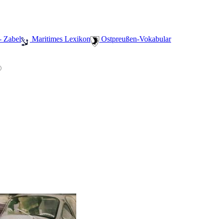
- Zabel
️ Maritimes Lexikon
️ Ostpreußen-Vokabular