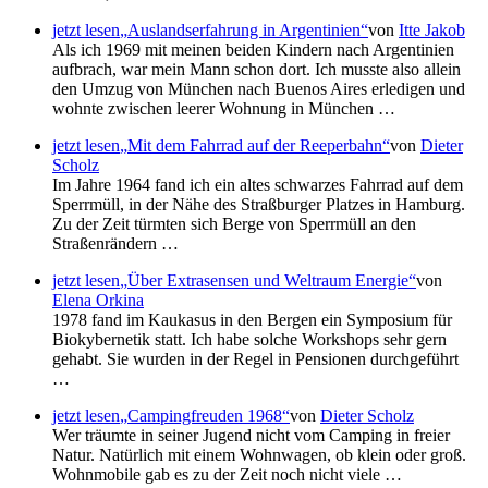
jetzt lesen
Auslandserfahrung in Argentinien
von
Itte Jakob
Als ich 1969 mit meinen beiden Kindern nach Argentinien
aufbrach, war mein Mann schon dort. Ich musste also allein
den Umzug von München nach Buenos Aires erledigen und
wohnte zwischen leerer Wohnung in München …
jetzt lesen
Mit dem Fahrrad auf der Reeperbahn
von
Dieter
Scholz
Im Jahre 1964 fand ich ein altes schwarzes Fahrrad auf dem
Sperrmüll, in der Nähe des Straßburger Platzes in Hamburg.
Zu der Zeit türmten sich Berge von Sperrmüll an den
Straßenrändern …
jetzt lesen
Über Extrasensen und Weltraum Energie
von
Elena Orkina
1978 fand im Kaukasus in den Bergen ein Symposium für
Biokybernetik statt. Ich habe solche Workshops sehr gern
gehabt. Sie wurden in der Regel in Pensionen durchgeführt
…
jetzt lesen
Campingfreuden 1968
von
Dieter Scholz
Wer träumte in seiner Jugend nicht vom Camping in freier
Natur. Natürlich mit einem Wohnwagen, ob klein oder groß.
Wohnmobile gab es zu der Zeit noch nicht viele …