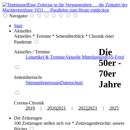
Eine Zeitreise in die Vergangenheit … die Zeittafel der
Machtergreifung 1933 … Parallelen zum Heute entdecken
Navigator
Start
Aktuelles
Aktuelles * Termine * Seitenüberblick * Chronik einer
Pandemie
Die
Aktuelles / Termine
Leitartikel & Termine
Aktuelle Mitteilungen
RSS-Feed
50er -
70er
Seitenübersicht
Jahre
Sitemap
Impressum
Datenschutz
Corona-Chronik
2019
|
2020
2021
|
2022
2023
|
2025
Die Zeitzeugen
100 Zeitzeugen stellen sich vor * Zeitzeugenberichte; unsere
Bücher