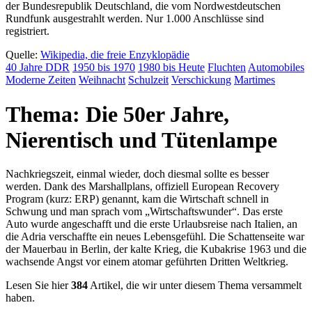
der Bundesrepublik Deutschland, die vom Nordwestdeutschen
Rundfunk ausgestrahlt werden. Nur 1.000 Anschlüsse sind
registriert.
Quelle:
Wikipedia, die freie Enzyklopädie
40 Jahre DDR
1950 bis 1970
1980 bis Heute
Fluchten
Automobiles
Moderne Zeiten
Weihnacht
Schulzeit
Verschickung
Martimes
Thema: Die 50er Jahre,
Nierentisch und Tütenlampe
Nachkriegszeit, einmal wieder, doch diesmal sollte es besser
werden. Dank des Marshallplans, offiziell European Recovery
Program (kurz: ERP) genannt, kam die Wirtschaft schnell in
Schwung und man sprach vom
Wirtschaftswunder
. Das erste
Auto wurde angeschafft und die erste Urlaubsreise nach Italien, an
die Adria verschaffte ein neues Lebensgefühl. Die Schattenseite war
der Mauerbau in Berlin, der kalte Krieg, die Kubakrise 1963 und die
wachsende Angst vor einem atomar geführten Dritten Weltkrieg.
Lesen Sie hier
384
Artikel, die wir unter diesem Thema versammelt
haben.