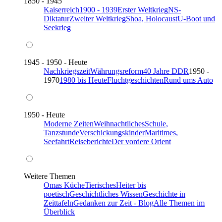
1850 - 1945
Kaiserreich
1900 - 1939
Erster Weltkrieg
NS-
Diktatur
Zweiter Weltkrieg
Shoa, Holocaust
U-Boot und
Seekrieg
1945 - 1950 - Heute
Nachkriegszeit
Währungsreform
40 Jahre DDR
1950 -
1970
1980 bis Heute
Fluchtgeschichten
Rund ums Auto
1950 - Heute
Moderne Zeiten
Weihnachtliches
Schule,
Tanzstunde
Verschickungskinder
Maritimes,
Seefahrt
Reiseberichte
Der vordere Orient
Weitere Themen
Omas Küche
Tierisches
Heiter bis
poetisch
Geschichtliches Wissen
Geschichte in
Zeittafeln
Gedanken zur Zeit - Blog
Alle Themen im
Überblick