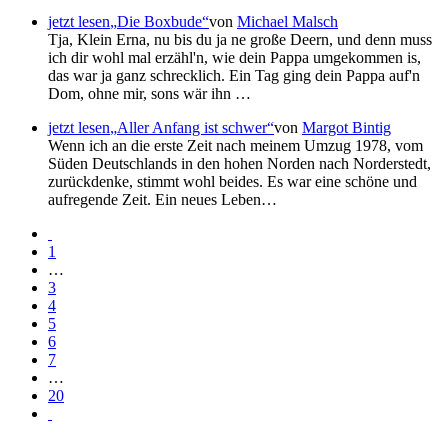
jetzt lesen
Die Boxbude
von
Michael Malsch
Tja, Klein Erna, nu bis du ja ne große Deern, und denn muss
ich dir wohl mal erzähl'n, wie dein Pappa umgekommen is,
das war ja ganz schrecklich. Ein Tag ging dein Pappa auf'n
Dom, ohne mir, sons wär ihn …
jetzt lesen
Aller Anfang ist schwer
von
Margot Bintig
Wenn ich an die erste Zeit nach meinem Umzug 1978, vom
Süden Deutschlands in den hohen Norden nach Norderstedt,
zurückdenke, stimmt wohl beides. Es war eine schöne und
aufregende Zeit. Ein neues Leben…
1
…
3
4
5
6
7
…
20