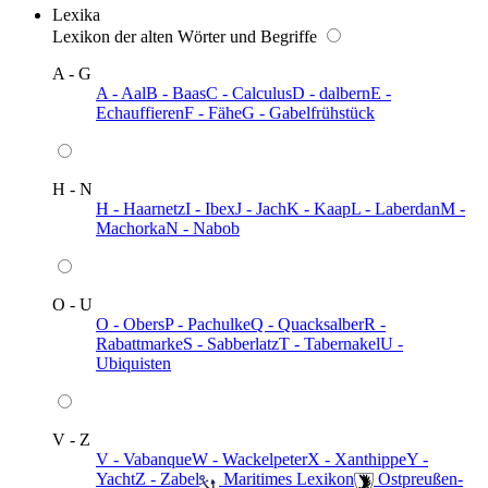
Lexika
Lexikon der alten Wörter und Begriffe
A - G
A - Aal
B - Baas
C - Calculus
D - dalbern
E -
Echauffieren
F - Fähe
G - Gabelfrühstück
H - N
H - Haarnetz
I - Ibex
J - Jach
K - Kaap
L - Laberdan
M -
Machorka
N - Nabob
O - U
O - Obers
P - Pachulke
Q - Quacksalber
R -
Rabattmarke
S - Sabberlatz
T - Tabernakel
U -
Ubiquisten
V - Z
V - Vabanque
W - Wackelpeter
X - Xanthippe
Y -
Yacht
Z - Zabel
️ Maritimes Lexikon
️ Ostpreußen-