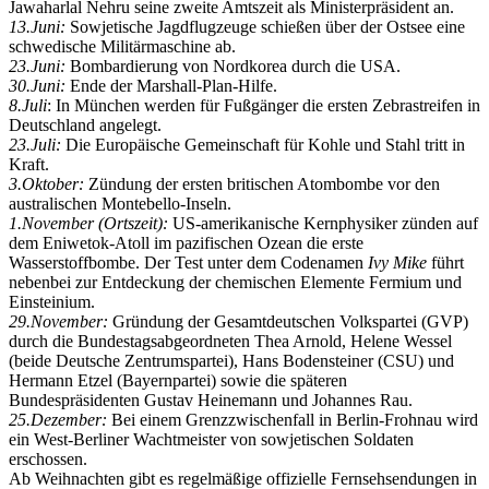
Jawaharlal Nehru seine zweite Amtszeit als Ministerpräsident an.
13.Juni:
Sowjetische Jagdflugzeuge schießen über der Ostsee eine
schwedische Militärmaschine ab.
23.Juni:
Bombardierung von Nordkorea durch die USA.
30.Juni:
Ende der Marshall-Plan-Hilfe.
8.Juli
: In München werden für Fußgänger die ersten Zebrastreifen in
Deutschland angelegt.
23.Juli:
Die Europäische Gemeinschaft für Kohle und Stahl tritt in
Kraft.
3.Oktober:
Zündung der ersten britischen Atombombe vor den
australischen Montebello-Inseln.
1.November (Ortszeit):
US-amerikanische Kernphysiker zünden auf
dem Eniwetok-Atoll im pazifischen Ozean die erste
Wasserstoffbombe. Der Test unter dem Codenamen
Ivy Mike
führt
nebenbei zur Entdeckung der chemischen Elemente Fermium und
Einsteinium.
29.November:
Gründung der Gesamtdeutschen Volkspartei (GVP)
durch die Bundestagsabgeordneten Thea Arnold, Helene Wessel
(beide Deutsche Zentrumspartei), Hans Bodensteiner (CSU) und
Hermann Etzel (Bayernpartei) sowie die späteren
Bundespräsidenten Gustav Heinemann und Johannes Rau.
25.Dezember:
Bei einem Grenzzwischenfall in Berlin-Frohnau wird
ein West-Berliner Wachtmeister von sowjetischen Soldaten
erschossen.
Ab Weihnachten gibt es regelmäßige offizielle Fernsehsendungen in