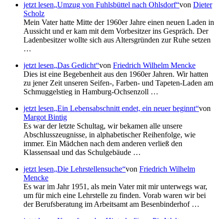
jetzt lesen
Umzug von Fuhlsbüttel nach Ohlsdorf
von
Dieter
Scholz
Mein Vater hatte Mitte der 1960er Jahre einen neuen Laden in
Aussicht und er kam mit dem Vorbesitzer ins Gespräch. Der
Ladenbesitzer wollte sich aus Altersgründen zur Ruhe setzen
…
jetzt lesen
Das Gedicht
von
Friedrich Wilhelm Mencke
Dies ist eine Begebenheit aus den 1960er Jahren. Wir hatten
zu jener Zeit unseren Seifen-, Farben- und Tapeten-Laden am
Schmuggelstieg in Hamburg-Ochsenzoll …
jetzt lesen
Ein Lebensabschnitt endet, ein neuer beginnt
von
Margot Bintig
Es war der letzte Schultag, wir bekamen alle unsere
Abschlusszeugnisse, in alphabetischer Reihenfolge, wie
immer. Ein Mädchen nach dem anderen verließ den
Klassensaal und das Schulgebäude …
jetzt lesen
Die Lehrstellensuche
von
Friedrich Wilhelm
Mencke
Es war im Jahr 1951, als mein Vater mit mir unterwegs war,
um für mich eine Lehrstelle zu finden. Vorab waren wir bei
der Berufsberatung im Arbeitsamt am Besenbinderhof …