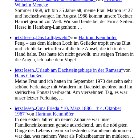
Wilhelm Mencke
Sommer 1968, ich bin 35 Jahre alt, meine Frau Marion ist 27
und hochschwanger. Im August 1968 kommt unsere Tochter
Harriet gesund zur Welt. Wir sind beide bei der Firma Seifen-
Hesse in Hamburg-Langenhorn …
jetzt lesen
Das Luftgewehr
von
Hartmut Kennhöfer
Peng – aus dem kleinen Loch im Gefieder tropft etwas Blut
und ich blicke betroffen auf die tote Amsel, die ich in der
Hand halte. Das hatte ich nicht gewollt, mir steigen Tränen in
die Augen, ich habe dem Vogel …
jetzt lesen
Urlaub am Dachsteingebirge in der Ramsau
von
Hans Claußen
Meine Frau und ich hatten im September 1973 dreizehn sehr
schöne Ferientage mit Wandern im Dachsteingebirge und im
steirischen Ennstal verbracht. Am vierzehnten Tag, es war
unser letzter Ferientag …
jetzt lesen
Oma Frieda *10. März 1886 – † 4. Oktober
1967
von
Hartmut Kennhöfer
In den ersten Jahren im neuen Zuhause war unser
Familieneinkommen gerade ausreichend, um die nötigsten
Dinge des Lebens davon zu bestreiten. Familieneinkommen
war das, was meinem Vater als Polizeibeamter im mittleren …