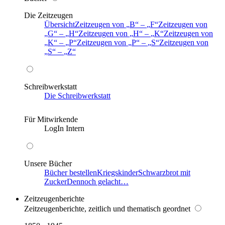
Die Zeitzeugen
Übersicht
Zeitzeugen von
B
–
F
Zeitzeugen von
G
–
H
Zeitzeugen von
H
–
K
Zeitzeugen von
K
–
P
Zeitzeugen von
P
–
S
Zeitzeugen von
S
–
Z
Schreibwerkstatt
Die Schreibwerkstatt
Für Mitwirkende
LogIn Intern
Unsere Bücher
Bücher bestellen
Kriegskinder
Schwarzbrot mit
Zucker
Dennoch gelacht…
Zeitzeugenberichte
Zeitzeugenberichte, zeitlich und thematisch geordnet