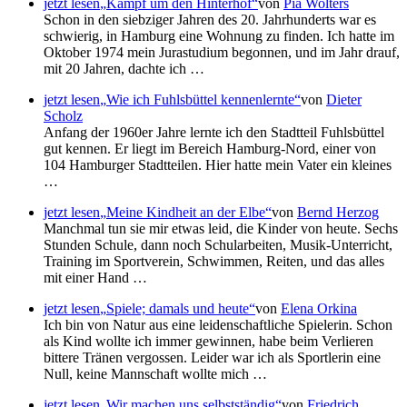
jetzt lesen
Kampf um den Hinterhof
von
Pia Wolters
Schon in den siebziger Jahren des 20. Jahrhunderts war es
schwierig, in Hamburg eine Wohnung zu finden. Ich hatte im
Oktober 1974 mein Jurastudium begonnen, und im Jahr drauf,
mit 20 Jahren, dachte ich …
jetzt lesen
Wie ich Fuhlsbüttel kennenlernte
von
Dieter
Scholz
Anfang der 1960er Jahre lernte ich den Stadtteil Fuhlsbüttel
gut kennen. Er liegt im Bereich Hamburg-Nord, einer von
104 Hamburger Stadtteilen. Hier hatte mein Vater ein kleines
…
jetzt lesen
Meine Kindheit an der Elbe
von
Bernd Herzog
Manchmal tun sie mir etwas leid, die Kinder von heute. Sechs
Stunden Schule, dann noch Schularbeiten, Musik-Unterricht,
Training im Sportverein, Schwimmen, Reiten, und das alles
mit einer Hand …
jetzt lesen
Spiele; damals und heute
von
Elena Orkina
Ich bin von Natur aus eine leidenschaftliche Spielerin. Schon
als Kind wollte ich immer gewinnen, habe beim Verlieren
bittere Tränen vergossen. Leider war ich als Sportlerin eine
Null, keine Mannschaft wollte mich …
jetzt lesen
Wir machen uns selbstständig
von
Friedrich