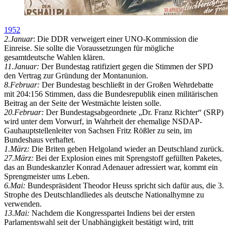
1952
2.Januar
: Die DDR verweigert einer UNO-Kommission die
Einreise. Sie sollte die Voraussetzungen für mögliche
gesamtdeutsche Wahlen klären.
11.Januar:
Der Bundestag ratifiziert gegen die Stimmen der SPD
den Vertrag zur Gründung der Montanunion.
8.Februar:
Der Bundestag beschließt in der Großen Wehrdebatte
mit 204:156 Stimmen, dass die Bundesrepublik einen militärischen
Beitrag an der Seite der Westmächte leisten solle.
20.Februar:
Der Bundestagsabgeordnete
Dr. Franz Richter
(SRP)
wird unter dem Vorwurf, in Wahrheit der ehemalige NSDAP-
Gauhauptstellenleiter von Sachsen Fritz Rößler zu sein, im
Bundeshaus verhaftet.
1.März:
Die Briten geben Helgoland wieder an Deutschland zurück.
27.März:
Bei der Explosion eines mit Sprengstoff gefüllten Paketes,
das an Bundeskanzler Konrad Adenauer adressiert war, kommt ein
Sprengmeister ums Leben.
6.Mai:
Bundespräsident Theodor Heuss spricht sich dafür aus, die 3.
Strophe des Deutschlandliedes als deutsche Nationalhymne zu
verwenden.
13.Mai:
Nachdem die Kongresspartei Indiens bei der ersten
Parlamentswahl seit der Unabhängigkeit bestätigt wird, tritt