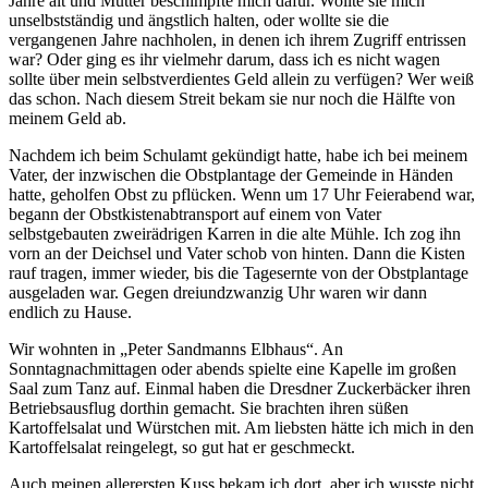
Jahre alt und Mutter beschimpfte mich dafür. Wollte sie mich
unselbstständig und ängstlich halten, oder wollte sie die
vergangenen Jahre nachholen, in denen ich ihrem Zugriff entrissen
war? Oder ging es ihr vielmehr darum, dass ich es nicht wagen
sollte über mein selbstverdientes Geld allein zu verfügen? Wer weiß
das schon. Nach diesem Streit bekam sie nur noch die Hälfte von
meinem Geld ab.
Nachdem ich beim Schulamt gekündigt hatte, habe ich bei meinem
Vater, der inzwischen die Obstplantage der Gemeinde in Händen
hatte, geholfen Obst zu pflücken. Wenn um 17 Uhr Feierabend war,
begann der Obstkistenabtransport auf einem von Vater
selbstgebauten zweirädrigen Karren in die alte Mühle. Ich zog ihn
vorn an der Deichsel und Vater schob von hinten. Dann die Kisten
rauf tragen, immer wieder, bis die Tagesernte von der Obstplantage
ausgeladen war. Gegen dreiundzwanzig Uhr waren wir dann
endlich zu Hause.
Wir wohnten in
Peter Sandmanns Elbhaus
. An
Sonntagnachmittagen oder abends spielte eine Kapelle im großen
Saal zum Tanz auf. Einmal haben die Dresdner Zuckerbäcker ihren
Betriebsausflug dorthin gemacht. Sie brachten ihren süßen
Kartoffelsalat und Würstchen mit. Am liebsten hätte ich mich in den
Kartoffelsalat reingelegt, so gut hat er geschmeckt.
Auch meinen allerersten Kuss bekam ich dort, aber ich wusste nicht,