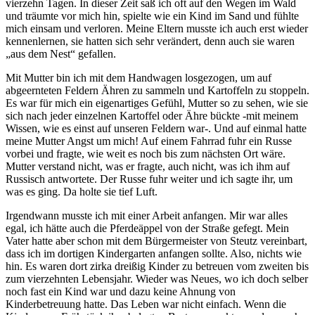
vierzehn Tagen. In dieser Zeit saß ich oft auf den Wegen im Wald
und träumte vor mich hin, spielte wie ein Kind im Sand und fühlte
mich einsam und verloren. Meine Eltern musste ich auch erst wieder
kennenlernen, sie hatten sich sehr verändert, denn auch sie waren
aus dem Nest
gefallen.
Mit Mutter bin ich mit dem Handwagen losgezogen, um auf
abgeernteten Feldern Ähren zu sammeln und Kartoffeln zu stoppeln.
Es war für mich ein eigenartiges Gefühl, Mutter so zu sehen, wie sie
sich nach jeder einzelnen Kartoffel oder Ähre bückte -mit meinem
Wissen, wie es einst auf unseren Feldern war-. Und auf einmal hatte
meine Mutter Angst um mich! Auf einem Fahrrad fuhr ein Russe
vorbei und fragte, wie weit es noch bis zum nächsten Ort wäre.
Mutter verstand nicht, was er fragte, auch nicht, was ich ihm auf
Russisch antwortete. Der Russe fuhr weiter und ich sagte ihr, um
was es ging. Da holte sie tief Luft.
Irgendwann musste ich mit einer Arbeit anfangen. Mir war alles
egal, ich hätte auch die Pferdeäppel von der Straße gefegt. Mein
Vater hatte aber schon mit dem Bürgermeister von Steutz vereinbart,
dass ich im dortigen Kindergarten anfangen sollte. Also, nichts wie
hin. Es waren dort zirka dreißig Kinder zu betreuen vom zweiten bis
zum vierzehnten Lebensjahr. Wieder was Neues, wo ich doch selber
noch fast ein Kind war und dazu keine Ahnung von
Kinderbetreuung hatte. Das Leben war nicht einfach. Wenn die