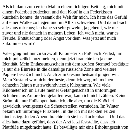
Als ich dann zum ersten Mal in einem richtigen Bett lag, mich mit
einem Federbett zudecken und den Kopf in ein Federkissen
kuscheln konnte, da versank die Welt für mich. Ich hatte das Gefühl
auf einer Wolke zu liegen und im All zu schweben. Und dann brach
alles aus mir raus; ich habe so sehr geweint, ja geheult, wie nie
zuvor und nie danach in meinem Leben. Ich weiß nicht, war es
Freude, Enttäuschung oder Angst vor dem, was jetzt auf mich
zukommen wird?
Vater ging mit mir zirka zwölf Kilometer zu Fuß nach Zerbst, um
mich polizeilich anzumelden, denn jetzt brauchte ich ja eine
Identität. Mein Entlassungsschein mit dem großen Stempel bestätigte
ja nur die Einreise in die damalige russische Zone und weitere
Papiere besaß ich nicht. Auch zum Gesundheitsamt gingen wir.
Mein Zustand war nicht der beste, denn ich wog mit meinen
achtzehn Jahren nur zweiundvierzig Kilogramm. Wie viele
Kilometer ich im Laufe meiner Gefangenschaft in unförmigen
Schuhen aus Autoreifen gelaufen war, kann ich nicht zählen. Keine
Strümpfe, nur Fußlappen hatte ich, die aber, um die Knöchel
gewickelt, wenigstens die Scheuerstellen vermieden. Im Winter
bekam ich unförmige Filzstiefel, in die ich mit nackten Füßen
hineinstieg. Jeden Abend brachte ich sie ins Trockenhaus. Und das
alles hatte dazu geführt, dass der Arzt jetzt feststellte, dass ich
Plattfüße mitgebracht hatte. Er bewilligte mir eine Erholungszeit von