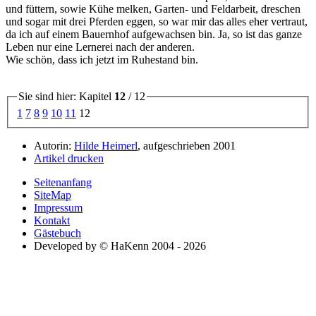
und füttern, sowie Kühe melken, Garten- und Feldarbeit, dreschen
und sogar mit drei Pferden eggen, so war mir das alles eher vertraut,
da ich auf einem Bauernhof aufgewachsen bin. Ja, so ist das ganze
Leben nur eine Lernerei nach der anderen.
Wie schön, dass ich jetzt im Ruhestand bin.
Sie sind hier: Kapitel
12
/ 12
1
7
8
9
10
11
12
Autorin:
Hilde Heimerl
, aufgeschrieben 2001
Artikel drucken
Seitenanfang
SiteMap
Impressum
Kontakt
Gästebuch
Developed by © HaKenn 2004 - 2026