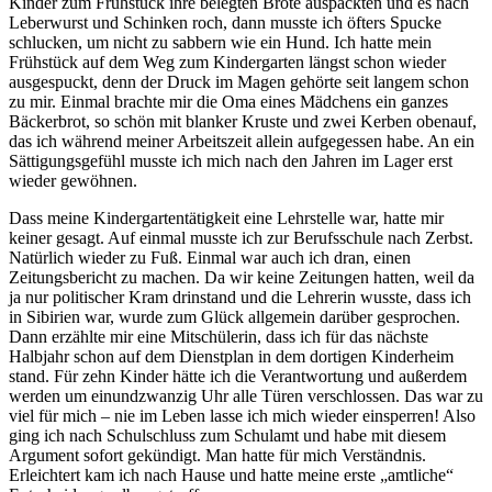
Kinder zum Frühstück ihre belegten Brote auspackten und es nach
Leberwurst und Schinken roch, dann musste ich öfters Spucke
schlucken, um nicht zu sabbern wie ein Hund. Ich hatte mein
Frühstück auf dem Weg zum Kindergarten längst schon wieder
ausgespuckt, denn der Druck im Magen gehörte seit langem schon
zu mir. Einmal brachte mir die Oma eines Mädchens ein ganzes
Bäckerbrot, so schön mit blanker Kruste und zwei Kerben obenauf,
das ich während meiner Arbeitszeit allein aufgegessen habe. An ein
Sättigungsgefühl musste ich mich nach den Jahren im Lager erst
wieder gewöhnen.
Dass meine Kindergartentätigkeit eine Lehrstelle war, hatte mir
keiner gesagt. Auf einmal musste ich zur Berufsschule nach Zerbst.
Natürlich wieder zu Fuß. Einmal war auch ich dran, einen
Zeitungsbericht zu machen. Da wir keine Zeitungen hatten, weil da
ja nur politischer Kram drinstand und die Lehrerin wusste, dass ich
in Sibirien war, wurde zum Glück allgemein darüber gesprochen.
Dann erzählte mir eine Mitschülerin, dass ich für das nächste
Halbjahr schon auf dem Dienstplan in dem dortigen Kinderheim
stand. Für zehn Kinder hätte ich die Verantwortung und außerdem
werden um einundzwanzig Uhr alle Türen verschlossen. Das war zu
viel für mich ‒ nie im Leben lasse ich mich wieder einsperren! Also
ging ich nach Schulschluss zum Schulamt und habe mit diesem
Argument sofort gekündigt. Man hatte für mich Verständnis.
Erleichtert kam ich nach Hause und hatte meine erste
amtliche