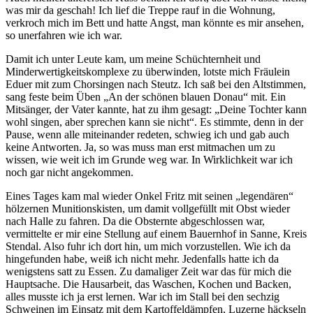
was mir da geschah! Ich lief die Treppe rauf in die Wohnung,
verkroch mich im Bett und hatte Angst, man könnte es mir ansehen,
so unerfahren wie ich war.
Damit ich unter Leute kam, um meine Schüchternheit und
Minderwertigkeitskomplexe zu überwinden, lotste mich Fräulein
Eduer mit zum Chorsingen nach Steutz. Ich saß bei den Altstimmen,
sang feste beim Üben
An der schönen blauen Donau
mit. Ein
Mitsänger, der Vater kannte, hat zu ihm gesagt:
Deine Tochter kann
wohl singen, aber sprechen kann sie nicht
. Es stimmte, denn in der
Pause, wenn alle miteinander redeten, schwieg ich und gab auch
keine Antworten. Ja, so was muss man erst mitmachen um zu
wissen, wie weit ich im Grunde weg war. In Wirklichkeit war ich
noch gar nicht angekommen.
Eines Tages kam mal wieder Onkel Fritz mit seinen
legendären
hölzernen Munitionskisten, um damit vollgefüllt mit Obst wieder
nach Halle zu fahren. Da die Obsternte abgeschlossen war,
vermittelte er mir eine Stellung auf einem Bauernhof in Sanne, Kreis
Stendal. Also fuhr ich dort hin, um mich vorzustellen. Wie ich da
hingefunden habe, weiß ich nicht mehr. Jedenfalls hatte ich da
wenigstens satt zu Essen. Zu damaliger Zeit war das für mich die
Hauptsache. Die Hausarbeit, das Waschen, Kochen und Backen,
alles musste ich ja erst lernen. War ich im Stall bei den sechzig
Schweinen im Einsatz mit dem Kartoffeldämpfen, Luzerne häckseln