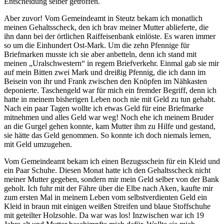
Entscheidung selber getroffen.
Aber zuvor! Vom Gemeindeamt in Steutz bekam ich monatlich
meinen Gehaltsscheck, den ich brav meiner Mutter ablieferte, die
ihn dann bei der örtlichen Raiffeisenbank einlöste. Es waren immer
so um die Einhundert Ost-Mark. Um die zehn Pfennige für
Briefmarken musste ich sie aber anbetteln, denn ich stand mit
meinen
Uralschwestern
in regem Briefverkehr. Einmal gab sie mir
auf mein Bitten zwei Mark und dreißig Pfennig, die ich dann im
Beisein von ihr und Frank zwischen den Knöpfen im Nähkasten
deponierte. Taschengeld war für mich ein fremder Begriff, denn ich
hatte in meinem bisherigen Leben noch nie mit Geld zu tun gehabt.
Nach ein paar Tagen wollte ich etwas Geld für eine Briefmarke
mitnehmen und alles Geld war weg! Noch ehe ich meinem Bruder
an die Gurgel gehen konnte, kam Mutter ihm zu Hilfe und gestand,
sie hätte das Geld genommen. So konnte ich doch niemals lernen,
mit Geld umzugehen.
Vom Gemeindeamt bekam ich einen Bezugsschein für ein Kleid und
ein Paar Schuhe. Diesen Monat hatte ich den Gehaltsscheck nicht
meiner Mutter gegeben, sondern mir mein Geld selber von der Bank
geholt. Ich fuhr mit der Fähre über die Elbe nach Aken‚ kaufte mir
zum ersten Mal in meinem Leben vom selbstverdienten Geld ein
Kleid in braun mit einigen weißen Streifen und blaue Stoffschuhe
mit geteilter Holzsohle. Da war was los! Inzwischen war ich 19