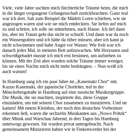
Viele, viele Jahre suchten mich fürchterliche Träume heim, die mich
in die längst vergangene Gefangenschaft zurückbrachten. Ganz real
war ich dort. Sah zum Beispiel die Mädels Loren schieben, wie sie
angezogen waren und wie sie mich entdeckten. Sie liefen auf mich
zu und schrien, ich solle sie mitnehmen, nach Hause. Ich lief dann
los, aber im Traum geht das nicht so schnell. Und dann war da noch
ein Wassergraben und ich hätte da rüber müssen, aber ich kann ja
nicht schwimmen und habe Angst vor Wasser. Wie froh war ich
danach jedes Mal, in meinem Bett aufzuwachen. Mit Herzrasen und
schweißgebadet musste ich mich erst besinnen, um aufstehen zu
können. Mit der Zeit aber wurden solche Träume immer weniger,
bis sie eines Nachts mich nicht mehr bedrängten. ‒ Nun weiß ich
auch warum!
In Hamburg sang ich ein paar Jahre im
Kanemaki Chor
mit.
Kazuo Kanemaki, der japanische Chorleiter, traf in der
Mönckebergstraße in Hamburg auf eine russische Musikergruppe.
Die Musik, die sie machten, inspirierte ihn, diese Gruppe
einzuladen, um mit seinem Chor zusammen zu musizieren. Und sie
kamen! Mit einem Kleinbus, der noch den deutschen Vorbesitzer
erkennen ließ, waren die sechzehn Musikanten aus
Nowo Poltzk
über Minsk und Warschau fahrend, in drei Tagen bis Hamburg
unterwegs gewesen. Sie wurden privat untergebracht. Nach
gemeinsamem Musizieren haben wir in Finkenwerder bei der