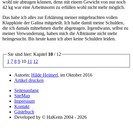
wohl nie abtragen können, denn mit einem Gewicht von nur noch
42 kg war eine Arbeitsnorm zu erfüllen wohl nicht mehr möglich.
Das habe ich alles zur Erklärung meiner mitgebrachten vollen
Klappkiste der Galina mitgeteilt. Ich habe damit meine Schulden‚
die ich damals mitnehmen durfte abgetragen. Irgendwann, selbst zu
meiner Verwunderung, haben mich die Albträume nicht mehr
heimgesucht. Bis heute kann ich aber keine Schulden leiden.
Sie sind hier: Kapitel
10
/ 12
1
7
8
9
10
11
12
Autorin:
Hilde Heimerl
, im Oktober 2016
Artikel drucken
Seitenanfang
SiteMap
Impressum
Kontakt
Gästebuch
Developed by © HaKenn 2004 - 2026