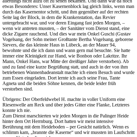
allerdings nicht allzu oft zu sehen bekamen. Und dann war da noch
etwas Besonderes: Unser Kasernenblock lag gleich links, wenn man
durch das Kasernentor schritt, und ihm gegenüber auf der rechten
Seite lag der Block, in dem die Krankenstation, das Revier
untergebracht war, und vor deren Eingang fast jeden Morgen, ‒
wenn wir antreten mussten, ‒ der Sanitäter vom Dienst stand, eine
dicke Zigarre rauchend. Und dies war mein Onkel Guschi (Gustav
Vogelsang, der Sohn meiner Großtante Bertha Vogelsang, geborene
Sievers, die das kleinste Haus in Lübeck, an der Mauer 94,
bewohnte und die ich dann und wann gern mal besuchte. Sie hatte
immer eine Kleinigkeit zur Hand, wie Bonbon oder Lakritze. Ihr
Mann, Onkel Hans, war Mitte der dreißiger Jahre verstorben). Ab
und zu fand eine kurze Begrüßung statt, und auch in der von ihm
betriebenen Wannenbadeanstalt machte ich einen Besuch und wurde
zum Essen eingeladen. Dort lernte ich auch seine Frau, Tante
Agneta und die beiden Söhne kennen, die beide leider früh
verstorben sind.
Übrigens: Der Oberfeldwebel H. machte in voller Uniform eine
Riesenwelle am Reck und über jedes Gitter eine Flanke, Letzteres
konnte ich nie.
Zum Dienst marschierten wir jeden Morgen in die Palinger Heide
hinter dem Ort Herrnburg. Dort hatten wir meist intensive
Berührung mit dem Heideboden ‒ per Gesicht natürlich. Wenn es
schlimm kam,
brannte die Kaserne
und wir mussten im Laufschritt