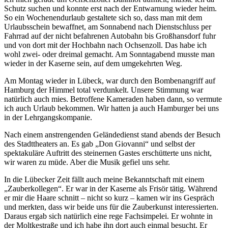
Schutz suchen und konnte erst nach der Entwarnung wieder heim.
So ein Wochenendurlaub gestaltete sich so, dass man mit dem
Urlaubsschein bewaffnet, am Sonnabend nach Dienstschluss per
Fahrrad auf der nicht befahrenen Autobahn bis Großhansdorf fuhr
und von dort mit der Hochbahn nach Ochsenzoll. Das habe ich
wohl zwei- oder dreimal gemacht. Am Sonntagabend musste man
wieder in der Kaserne sein, auf dem umgekehrten Weg.
Am Montag wieder in Lübeck, war durch den Bombenangriff auf
Hamburg der Himmel total verdunkelt. Unsere Stimmung war
natürlich auch mies. Betroffene Kameraden haben dann, so vermute
ich auch Urlaub bekommen. Wir hatten ja auch Hamburger bei uns
in der Lehrgangskompanie.
Nach einem anstrengenden Geländedienst stand abends der Besuch
des Stadttheaters an. Es gab
Don Giovanni
und selbst der
spektakuläre Auftritt des steinernen Gastes erschütterte uns nicht,
wir waren zu müde. Aber die Musik gefiel uns sehr.
In die Lübecker Zeit fällt auch meine Bekanntschaft mit einem
Zauberkollegen
. Er war in der Kaserne als Frisör tätig. Während
er mir die Haare schnitt ‒ nicht so kurz ‒ kamen wir ins Gespräch
und merkten, dass wir beide uns für die Zauberkunst interessierten.
Daraus ergab sich natürlich eine rege Fachsimpelei. Er wohnte in
der Moltkestraße und ich habe ihn dort auch einmal besucht. Er