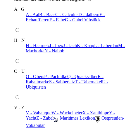
A - G
A - Aal
B - Baas
C - Calculus
D - dalbern
E -
Echauffieren
F - Fähe
G - Gabelfrühstück
H - N
H - Haarnetz
I - Ibex
J - Jach
K - Kaap
L - Laberdan
M -
Machorka
N - Nabob
O - U
O - Obers
P - Pachulke
Q - Quacksalber
R -
Rabattmarke
S - Sabberlatz
T - Tabernakel
U -
Ubiquisten
V - Z
V - Vabanque
W - Wackelpeter
X - Xanthippe
Y -
Yacht
Z - Zabel
️ Maritimes Lexikon
️ Ostpreußen-
Vokabular