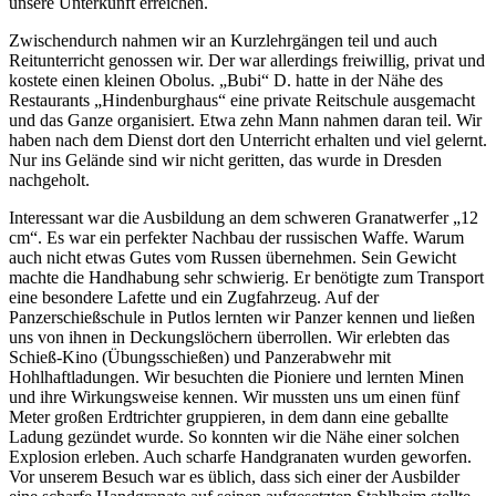
unsere Unterkunft erreichen.
Zwischendurch nahmen wir an Kurzlehrgängen teil und auch
Reitunterricht genossen wir. Der war allerdings freiwillig, privat und
kostete einen kleinen Obolus.
Bubi
D. hatte in der Nähe des
Restaurants
Hindenburghaus
eine private Reitschule ausgemacht
und das Ganze organisiert. Etwa zehn Mann nahmen daran teil. Wir
haben nach dem Dienst dort den Unterricht erhalten und viel gelernt.
Nur ins Gelände sind wir nicht geritten, das wurde in Dresden
nachgeholt.
Interessant war die Ausbildung an dem schweren Granatwerfer
12
cm
. Es war ein perfekter Nachbau der russischen Waffe. Warum
auch nicht etwas Gutes vom Russen übernehmen. Sein Gewicht
machte die Handhabung sehr schwierig. Er benötigte zum Transport
eine besondere Lafette und ein Zugfahrzeug. Auf der
Panzerschießschule in Putlos lernten wir Panzer kennen und ließen
uns von ihnen in Deckungslöchern überrollen. Wir erlebten das
Schieß-Kino (Übungsschießen) und Panzerabwehr mit
Hohlhaftladungen. Wir besuchten die Pioniere und lernten Minen
und ihre Wirkungsweise kennen. Wir mussten uns um einen fünf
Meter großen Erdtrichter gruppieren, in dem dann eine geballte
Ladung gezündet wurde. So konnten wir die Nähe einer solchen
Explosion erleben. Auch scharfe Handgranaten wurden geworfen.
Vor unserem Besuch war es üblich, dass sich einer der Ausbilder