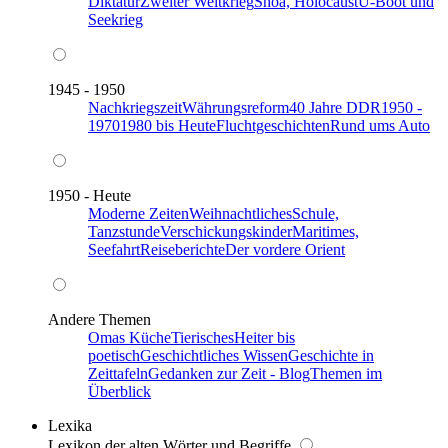
Diktatur
Zweiter Weltkrieg
Shoa, Holocaust
U-Boot und
Seekrieg
1945 - 1950
Nachkriegszeit
Währungsreform
40 Jahre DDR
1950 -
1970
1980 bis Heute
Fluchtgeschichten
Rund ums Auto
1950 - Heute
Moderne Zeiten
Weihnachtliches
Schule,
Tanzstunde
Verschickungskinder
Maritimes,
Seefahrt
Reiseberichte
Der vordere Orient
Andere Themen
Omas Küche
Tierisches
Heiter bis
poetisch
Geschichtliches Wissen
Geschichte in
Zeittafeln
Gedanken zur Zeit - Blog
Themen im
Überblick
Lexika
Lexikon der alten Wörter und Begriffe