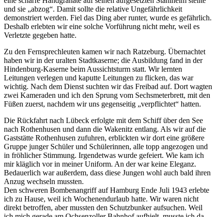
eine scharfe Handgranate auf seinen aufgesetzten Stahlheim stellte
und sie
abzog
. Damit sollte die relative Ungefährlichkeit
demonstriert werden. Fiel das Ding aber runter, wurde es gefährlich.
Deshalb erlebten wir eine solche Vorführung nicht mehr, weil es
Verletzte gegeben hatte.
Zu den Fernsprechleuten kamen wir nach Ratzeburg. Übernachtet
haben wir in der uralten Stadtkaserne; die Ausbildung fand in der
Hindenburg-Kaserne beim Aussichtsturm statt. Wir lernten
Leitungen verlegen und kaputte Leitungen zu flicken, das war
wichtig. Nach dem Dienst suchten wir das Freibad auf. Dort wagten
zwei Kameraden und ich den Sprung vom Sechsmeterbrett, mit den
Füßen zuerst, nachdem wir uns gegenseitig
verpflichtet
hatten.
Die Rückfahrt nach Lübeck erfolgte mit dem Schiff über den See
nach Rothenhusen und dann die Wakenitz entlang. Als wir auf die
Gaststätte Rothenhusen zufuhren, erblickten wir dort eine größere
Gruppe junger Schüler und Schülerinnen, alle topp angezogen und
in fröhlicher Stimmung. Irgendetwas wurde gefeiert. Wie kam ich
mir kläglich vor in meiner Uniform. An der war keine Eleganz.
Bedauerlich war außerdem, dass diese Jungen wohl auch bald ihren
Anzug wechseln mussten.
Den schweren Bombenangriff auf Hamburg Ende Juli 1943 erlebte
ich zu Hause, weil ich Wochenendurlaub hatte. Wir waren nicht
direkt betroffen, aber mussten den Schutzbunker aufsuchen. Weil
ich mich gerade am Ochsenzoller Bahnhof aufhielt, musste ich da