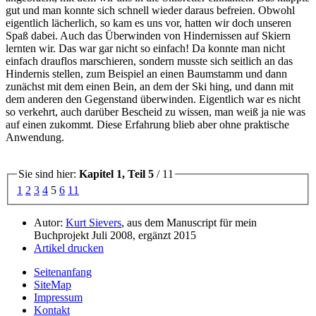
gut und man konnte sich schnell wieder daraus befreien. Obwohl
eigentlich lächerlich, so kam es uns vor, hatten wir doch unseren
Spaß dabei. Auch das Überwinden von Hindernissen auf Skiern
lernten wir. Das war gar nicht so einfach! Da konnte man nicht
einfach drauflos marschieren, sondern musste sich seitlich an das
Hindernis stellen, zum Beispiel an einen Baumstamm und dann
zunächst mit dem einen Bein, an dem der Ski hing, und dann mit
dem anderen den Gegenstand überwinden. Eigentlich war es nicht
so verkehrt, auch darüber Bescheid zu wissen, man weiß ja nie was
auf einen zukommt. Diese Erfahrung blieb aber ohne praktische
Anwendung.
Sie sind hier:
Kapitel 1, Teil 5
/ 11
1
2
3
4
5
6
11
Autor:
Kurt Sievers
, aus dem Manuscript für mein
Buchprojekt Juli 2008, ergänzt 2015
Artikel drucken
Seitenanfang
SiteMap
Impressum
Kontakt