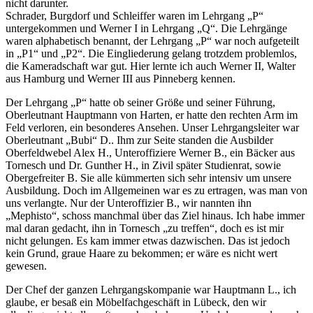
nicht darunter.
Schrader, Burgdorf und Schleiffer waren im Lehrgang
P
untergekommen und Werner I in Lehrgang
Q
. Die Lehrgänge
waren alphabetisch benannt, der Lehrgang
P
war noch aufgeteilt
in
P1
und
P2
. Die Eingliederung gelang trotzdem problemlos,
die Kameradschaft war gut. Hier lernte ich auch Werner II, Walter
aus Hamburg und Werner III aus Pinneberg kennen.
Der Lehrgang
P
hatte ob seiner Größe und seiner Führung,
Oberleutnant Hauptmann von Harten, er hatte den rechten Arm im
Feld verloren, ein besonderes Ansehen. Unser Lehrgangsleiter war
Oberleutnant
Bubi
D.. Ihm zur Seite standen die Ausbilder
Oberfeldwebel Alex H., Unteroffiziere Werner B., ein Bäcker aus
Tornesch und Dr. Gunther H., in Zivil später Studienrat, sowie
Obergefreiter B. Sie alle kümmerten sich sehr intensiv um unsere
Ausbildung. Doch im Allgemeinen war es zu ertragen, was man von
uns verlangte. Nur der Unteroffizier B., wir nannten ihn
Mephisto
, schoss manchmal über das Ziel hinaus. Ich habe immer
mal daran gedacht, ihn in Tornesch
zu treffen
, doch es ist mir
nicht gelungen. Es kam immer etwas dazwischen. Das ist jedoch
kein Grund, graue Haare zu bekommen; er wäre es nicht wert
gewesen.
Der Chef der ganzen Lehrgangskompanie war Hauptmann L., ich
glaube, er besaß ein Möbelfachgeschäft in Lübeck, den wir