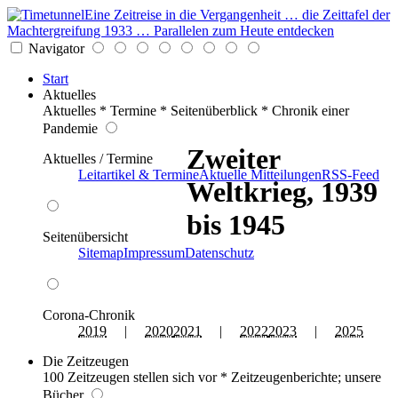
Eine Zeitreise in die Vergangenheit … die Zeittafel der
Machtergreifung 1933 … Parallelen zum Heute entdecken
Navigator
Start
Aktuelles
Aktuelles * Termine * Seitenüberblick * Chronik einer
Pandemie
Zweiter
Aktuelles / Termine
Leitartikel & Termine
Aktuelle Mitteilungen
RSS-Feed
Weltkrieg, 1939
bis 1945
Seitenübersicht
Sitemap
Impressum
Datenschutz
Corona-Chronik
2019
|
2020
2021
|
2022
2023
|
2025
Die Zeitzeugen
100 Zeitzeugen stellen sich vor * Zeitzeugenberichte; unsere
Bücher