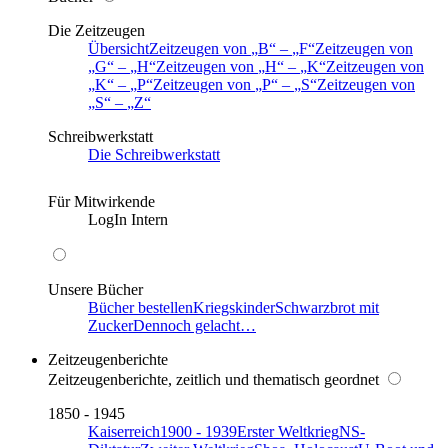
Die Zeitzeugen
Übersicht
Zeitzeugen von
B
–
F
Zeitzeugen von
G
–
H
Zeitzeugen von
H
–
K
Zeitzeugen von
K
–
P
Zeitzeugen von
P
–
S
Zeitzeugen von
S
–
Z
Schreibwerkstatt
Die Schreibwerkstatt
Für Mitwirkende
LogIn Intern
Unsere Bücher
Bücher bestellen
Kriegskinder
Schwarzbrot mit
Zucker
Dennoch gelacht…
Zeitzeugenberichte
Zeitzeugenberichte, zeitlich und thematisch geordnet
1850 - 1945
Kaiserreich
1900 - 1939
Erster Weltkrieg
NS-