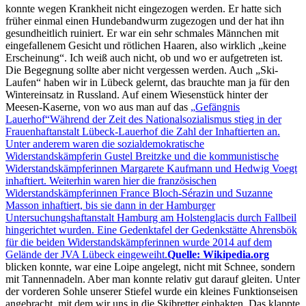
konnte wegen Krankheit nicht eingezogen werden. Er hatte sich
früher einmal einen Hundebandwurm zugezogen und der hat ihn
gesundheitlich ruiniert. Er war ein sehr schmales Männchen mit
eingefallenem Gesicht und rötlichen Haaren, also wirklich
keine
Erscheinung
. Ich weiß auch nicht, ob und wo er aufgetreten ist.
Die Begegnung sollte aber nicht vergessen werden. Auch
Ski-
Laufen
haben wir in Lübeck gelernt, das brauchte man ja für den
Wintereinsatz in Russland. Auf einem Wiesenstück hinter der
Meesen-Kaserne, von wo aus man auf das
Gefängnis
Lauerhof
Während der Zeit des Nationalsozialismus stieg in der
Frauenhaftanstalt Lübeck-Lauerhof die Zahl der Inhaftierten an.
Unter anderem waren die sozialdemokratische
Widerstandskämpferin Gustel Breitzke und die kommunistische
Widerstandskämpferinnen Margarete Kaufmann und Hedwig Voegt
inhaftiert. Weiterhin waren hier die französischen
Widerstandskämpferinnen France Bloch-Sérazin und Suzanne
Masson inhaftiert, bis sie dann in der Hamburger
Untersuchungshaftanstalt Hamburg am Holstenglacis durch Fallbeil
hingerichtet wurden. Eine Gedenktafel der Gedenkstätte Ahrensbök
für die beiden Widerstandskämpferinnen wurde 2014 auf dem
Gelände der JVA Lübeck eingeweiht.
Quelle: Wikipedia.org
blicken konnte, war eine Loipe angelegt, nicht mit Schnee, sondern
mit Tannennadeln. Aber man konnte relativ gut darauf gleiten. Unter
der vorderen Sohle unserer Stiefel wurde ein kleines Funktionseisen
angebracht, mit dem wir uns in die Skibretter einhakten. Das klappte