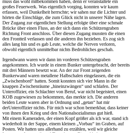
muss das wohl mitbekommen haben, denn er veranstaltete ein
großes Feuerwerk. Was eigentlich vorging, konnten wir kaum
erfassen, weil Dunkelheit herrschte; wir sahen nur die Lichter und
hörten die Einschläge, die zum Glück nicht in unserer Nähe lagen.
Der Zugang zur eigentlichen Stellung erfolgte über eine schmale
Brücke über einen Fluss, an der sich dann ein Schützengraben
Richtung Front anschloss. Über diesen Zugang mussten die einen
den Frontteil verlassen und die anderen ihn beziehen. Es zog sich
alles lang hin und es gab Leute, welche die Nerven verloren,
obwohl eigentlich unmittelbar nichts Bedrohliches geschah.
Irgendwann waren wir dann im vorderen Schützengraben
angekommen. Ich wurde in einem Bunker untergebracht, der bereits
mit drei Männern besetzt war. An der zur Front zeigenden
Bunkerwand waren metallene Halbschalen eingelassen, die ein
Zwischenbord
hatten. Somit konnten sich vier Mann in die
knappen Zwischenräume
hineinzwängen
und schlafen. Der
Unteroffizier, ein Schlachter von Beruf, war nicht begeistert, einen
KOB zugewiesen zu bekommen, das merkte ich. Die anderen
beiden Leute waren aber in Ordnung und
getan
hat mir
derUnteroffizier nichts. Für mich war schon bemerkbar, dass keiner
von ihnen den Krieg und den Nationalsozialismus gut hieß.
Mit einem Kameraden, der einen Kopf größer als ich war, stand ich
wiederholt in der Sappe, einem kleinen
Vorbau
im Graben, auf
Posten. Wir hatten uns allerhand zu erzählen, weil wir gleiche