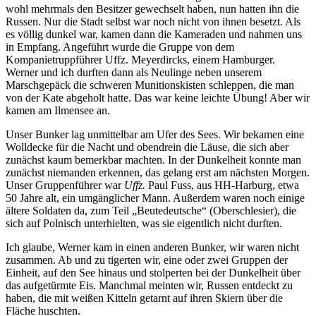
wohl mehrmals den Besitzer gewechselt haben, nun hatten ihn die
Russen. Nur die Stadt selbst war noch nicht von ihnen besetzt. Als
es völlig dunkel war, kamen dann die Kameraden und nahmen uns
in Empfang. Angeführt wurde die Gruppe von dem
Kompanietruppführer Uffz. Meyerdircks, einem Hamburger.
Werner und ich durften dann als Neulinge neben unserem
Marschgepäck die schweren Munitionskisten schleppen, die man
von der Kate abgeholt hatte. Das war keine leichte Übung! Aber wir
kamen am Ilmensee an.
Unser Bunker lag unmittelbar am Ufer des Sees. Wir bekamen eine
Wolldecke für die Nacht und obendrein die Läuse, die sich aber
zunächst kaum bemerkbar machten. In der Dunkelheit konnte man
zunächst niemanden erkennen, das gelang erst am nächsten Morgen.
Unser Gruppenführer war
Uffz.
Paul Fuss, aus HH-Harburg, etwa
50 Jahre alt, ein umgänglicher Mann. Außerdem waren noch einige
ältere Soldaten da, zum Teil
Beutedeutsche
(Oberschlesier), die
sich auf Polnisch unterhielten, was sie eigentlich nicht durften.
Ich glaube, Werner kam in einen anderen Bunker, wir waren nicht
zusammen. Ab und zu tigerten wir, eine oder zwei Gruppen der
Einheit, auf den See hinaus und stolperten bei der Dunkelheit über
das aufgetürmte Eis. Manchmal meinten wir, Russen entdeckt zu
haben, die mit weißen Kitteln getarnt auf ihren Skiern über die
Fläche huschten.