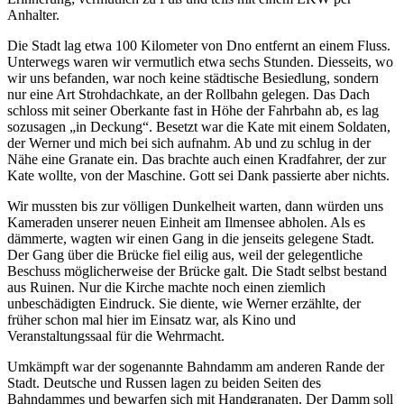
Anhalter.
Die Stadt lag etwa 100 Kilometer von Dno entfernt an einem Fluss.
Unterwegs waren wir vermutlich etwa sechs Stunden. Diesseits, wo
wir uns befanden, war noch keine städtische Besiedlung, sondern
nur eine Art Strohdachkate, an der Rollbahn gelegen. Das Dach
schloss mit seiner Oberkante fast in Höhe der Fahrbahn ab, es lag
sozusagen
in Deckung
. Besetzt war die Kate mit einem Soldaten,
der Werner und mich bei sich aufnahm. Ab und zu schlug in der
Nähe eine Granate ein. Das brachte auch einen Kradfahrer, der zur
Kate wollte, von der Maschine. Gott sei Dank passierte aber nichts.
Wir mussten bis zur völligen Dunkelheit warten, dann würden uns
Kameraden unserer neuen Einheit am Ilmensee abholen. Als es
dämmerte, wagten wir einen Gang in die jenseits gelegene Stadt.
Der Gang über die Brücke fiel eilig aus, weil der gelegentliche
Beschuss möglicherweise der Brücke galt. Die Stadt selbst bestand
aus Ruinen. Nur die Kirche machte noch einen ziemlich
unbeschädigten Eindruck. Sie diente, wie Werner erzählte, der
früher schon mal hier im Einsatz war, als Kino und
Veranstaltungssaal für die Wehrmacht.
Umkämpft war der sogenannte Bahndamm am anderen Rande der
Stadt. Deutsche und Russen lagen zu beiden Seiten des
Bahndammes und bewarfen sich mit Handgranaten. Der Damm soll