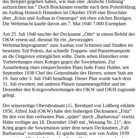
das Beispiel gegeben haben, wie man eine ‚deutsche Ordnung‘
aufzurichten hat.
Doch Brackmann erstellte nach dem Polenfeldzug
im Auftrag Heinrich Himmlers im Oktober 1939 eine Broschüre
über
Krisis und Aufbau in Osteuropa
mit eben solchen Bezügen.
Die Wehrmacht kaufte davon am 7. Mai 1940 7.000 Exemplare.
Am 25. Juli 1940 tauchte der Deckname
Otto
in einem Befehl des
OKW erneut auf, diesmal für ein
bevorzugtes
Wehrmachtsprogramm
zum Ausbau von Schienen und Straßen im
besetzten Teil Polens, das schnelle Truppen- und Panzertransporte
an die Ostgrenze ermöglichen sollte. Darin sehen Historiker erste
Vorbereitungen eines Krieges gegen die Sowjetunion. Zur
Ausarbeitung eines entsprechenden Plans hatte Franz Halder, seit
September 1938 Chef des Generalstabs des Heeres, seinen Stab am
19. Juni oder 3. Juli 1940 beauftragt. Dieser Plan wurde nach dem
31. Juli erweitert, mit anderen Plänen zusammengeführt und im
Dezember den Kriegsvorbereitungen des OKW und OKH zugrunde
gelegt.
Der seinerzeitige Oberstleutnant i.G. Bernhard von Loßberg erklärte
1956, Alfred Jodl (OKW) habe den bisherigen Decknamen
Fritz
für den von ihm verfassten Plan
später
durch
Barbarossa
ersetzt.
Hitler verfügte am 18. Dezember 1940 mit
Weisung Nr. 21
, den
Krieg gegen die Sowjetunion unter dem neuen Decknamen
Fall
Barbarossa
vorzubereiten. Er spielte damit, wie von Aubin 1939