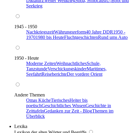
Diktatur
Zweiter Weltkrieg
Shoa, Holocaust
U-Boot und
Seekrieg
1945 - 1950
Nachkriegszeit
Währungsreform
40 Jahre DDR
1950 -
1970
1980 bis Heute
Fluchtgeschichten
Rund ums Auto
1950 - Heute
Moderne Zeiten
Weihnachtliches
Schule,
Tanzstunde
Verschickungskinder
Maritimes,
Seefahrt
Reiseberichte
Der vordere Orient
Andere Themen
Omas Küche
Tierisches
Heiter bis
poetisch
Geschichtliches Wissen
Geschichte in
Zeittafeln
Gedanken zur Zeit - Blog
Themen im
Überblick
Lexika
Lexikon der alten Wörter und Begriffe