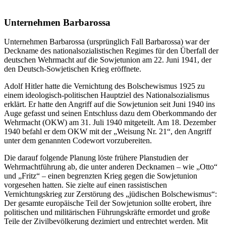
Unternehmen Barbarossa
Unternehmen Barbarossa (ursprünglich Fall Barbarossa) war der
Deckname des nationalsozialistischen Regimes für den Überfall der
deutschen Wehrmacht auf die Sowjetunion am 22. Juni 1941, der
den Deutsch-Sowjetischen Krieg eröffnete.
Adolf Hitler hatte die Vernichtung des Bolschewismus 1925 zu
einem ideologisch-politischen Hauptziel des Nationalsozialismus
erklärt. Er hatte den Angriff auf die Sowjetunion seit Juni 1940 ins
Auge gefasst und seinen Entschluss dazu dem Oberkommando der
Wehrmacht (OKW) am 31. Juli 1940 mitgeteilt. Am 18. Dezember
1940 befahl er dem OKW mit der
Weisung Nr. 21
, den Angriff
unter dem genannten Codewort vorzubereiten.
Die darauf folgende Planung löste frühere Planstudien der
Wehrmachtführung ab, die unter anderen Decknamen – wie
Otto
und
Fritz
– einen begrenzten Krieg gegen die Sowjetunion
vorgesehen hatten. Sie zielte auf einen rassistischen
Vernichtungskrieg zur Zerstörung des
jüdischen Bolschewismus
:
Der gesamte europäische Teil der Sowjetunion sollte erobert, ihre
politischen und militärischen Führungskräfte ermordet und große
Teile der Zivilbevölkerung dezimiert und entrechtet werden. Mit