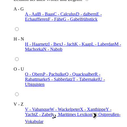
A - G
A - Aal
B - Baas
C - Calculus
D - dalbern
E -
Echauffieren
F - Fähe
G - Gabelfrühstück
H - N
H - Haarnetz
I - Ibex
J - Jach
K - Kaap
L - Laberdan
M -
Machorka
N - Nabob
O - U
O - Obers
P - Pachulke
Q - Quacksalber
R -
Rabattmarke
S - Sabberlatz
T - Tabernakel
U -
Ubiquisten
V - Z
V - Vabanque
W - Wackelpeter
X - Xanthippe
Y -
Yacht
Z - Zabel
️ Maritimes Lexikon
️ Ostpreußen-
Vokabular