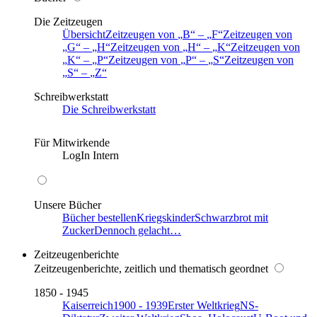
Die Zeitzeugen
Übersicht
Zeitzeugen von
B
–
F
Zeitzeugen von
G
–
H
Zeitzeugen von
H
–
K
Zeitzeugen von
K
–
P
Zeitzeugen von
P
–
S
Zeitzeugen von
S
–
Z
Schreibwerkstatt
Die Schreibwerkstatt
Für Mitwirkende
LogIn Intern
Unsere Bücher
Bücher bestellen
Kriegskinder
Schwarzbrot mit
Zucker
Dennoch gelacht…
Zeitzeugenberichte
Zeitzeugenberichte, zeitlich und thematisch geordnet
1850 - 1945
Kaiserreich
1900 - 1939
Erster Weltkrieg
NS-