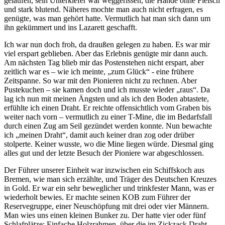
gelaufen, sein Unterkiefer war weggerissen, die Hände ohne Fleisch
und stark blutend. Näheres mochte man auch nicht erfragen, es
genügte, was man gehört hatte. Vermutlich hat man sich dann um
ihn gekümmert und ins Lazarett geschafft.
Ich war nun doch froh, da draußen gelegen zu haben. Es war mir
viel erspart geblieben. Aber das Erlebnis genügte mir dann auch.
Am nächsten Tag blieb mir das Postenstehen nicht erspart, aber
zeitlich war es – wie ich meinte,
zum Glück
- eine frühere
Zeitspanne. So war mit den Pionieren nicht zu rechnen. Aber
Pustekuchen ‒ sie kamen doch und ich musste wieder
raus
. Da
lag ich nun mit meinen Ängsten und als ich den Boden abtastete,
erfühlte ich einen Draht. Er reichte offensichtlich vom Graben bis
weiter nach vorn ‒ vermutlich zu einer T-Mine, die im Bedarfsfall
durch einen Zug am Seil gezündet werden konnte. Nun bewachte
ich
meinen Draht
, damit auch keiner dran zog oder drüber
stolperte. Keiner wusste, wo die Mine liegen würde. Diesmal ging
alles gut und der letzte Besuch der Pioniere war abgeschlossen.
Der Führer unserer Einheit war inzwischen ein Schiffskoch aus
Bremen, wie man sich erzählte, und Träger des Deutschen Kreuzes
in Gold. Er war ein sehr beweglicher und trinkfester Mann, was er
wiederholt bewies. Er machte seinen KOB zum Führer der
Reservegruppe, einer Neuschöpfung mit drei oder vier Männern.
Man wies uns einen kleinen Bunker zu. Der hatte vier oder fünf
Schlafplätze: Einfache Holzrahmen, über die im Zickzack Draht