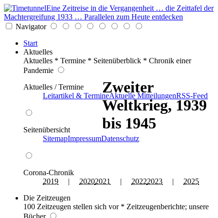
Eine Zeitreise in die Vergangenheit … die Zeittafel der
Machtergreifung 1933 … Parallelen zum Heute entdecken
Navigator
Start
Aktuelles
Aktuelles * Termine * Seitenüberblick * Chronik einer
Pandemie
Zweiter
Aktuelles / Termine
Leitartikel & Termine
Aktuelle Mitteilungen
RSS-Feed
Weltkrieg, 1939
bis 1945
Seitenübersicht
Sitemap
Impressum
Datenschutz
Corona-Chronik
2019
|
2020
2021
|
2022
2023
|
2025
Die Zeitzeugen
100 Zeitzeugen stellen sich vor * Zeitzeugenberichte; unsere
Bücher