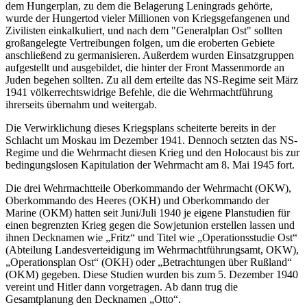
dem Hungerplan, zu dem die Belagerung Leningrads gehörte,
wurde der Hungertod vieler Millionen von Kriegsgefangenen und
Zivilisten einkalkuliert, und nach dem "Generalplan Ost" sollten
großangelegte Vertreibungen folgen, um die eroberten Gebiete
anschließend zu germanisieren. Außerdem wurden Einsatzgruppen
aufgestellt und ausgebildet, die hinter der Front Massenmorde an
Juden begehen sollten. Zu all dem erteilte das NS-Regime seit März
1941 völkerrechtswidrige Befehle, die die Wehrmachtführung
ihrerseits übernahm und weitergab.
Die Verwirklichung dieses Kriegsplans scheiterte bereits in der
Schlacht um Moskau im Dezember 1941. Dennoch setzten das NS-
Regime und die Wehrmacht diesen Krieg und den Holocaust bis zur
bedingungslosen Kapitulation der Wehrmacht am 8. Mai 1945 fort.
Die drei Wehrmachtteile Oberkommando der Wehrmacht (OKW),
Oberkommando des Heeres (OKH) und Oberkommando der
Marine (OKM) hatten seit Juni/Juli 1940 je eigene Planstudien für
einen begrenzten Krieg gegen die Sowjetunion erstellen lassen und
ihnen Decknamen wie
Fritz
und Titel wie
Operationsstudie Ost
(Abteilung Landesverteidigung im Wehrmachtführungsamt, OKW),
Operationsplan Ost
(OKH) oder
Betrachtungen über Rußland
(OKM) gegeben. Diese Studien wurden bis zum 5. Dezember 1940
vereint und Hitler dann vorgetragen. Ab dann trug die
Gesamtplanung den Decknamen
Otto
.