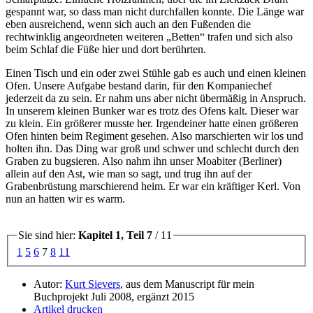
gespannt war, so dass man nicht durchfallen konnte. Die Länge war
eben ausreichend, wenn sich auch an den Fußenden die
rechtwinklig angeordneten weiteren
Betten
trafen und sich also
beim Schlaf die Füße hier und dort berührten.
Einen Tisch und ein oder zwei Stühle gab es auch und einen kleinen
Ofen. Unsere Aufgabe bestand darin, für den Kompaniechef
jederzeit da zu sein. Er nahm uns aber nicht übermäßig in Anspruch.
In unserem kleinen Bunker war es trotz des Ofens kalt. Dieser war
zu klein. Ein größerer musste her. Irgendeiner hatte einen größeren
Ofen hinten beim Regiment gesehen. Also marschierten wir los und
holten ihn. Das Ding war groß und schwer und schlecht durch den
Graben zu bugsieren. Also nahm ihn unser Moabiter (Berliner)
allein auf den Ast, wie man so sagt, und trug ihn auf der
Grabenbrüstung marschierend heim. Er war ein kräftiger Kerl. Von
nun an hatten wir es warm.
Sie sind hier:
Kapitel 1, Teil 7
/ 11
1
5
6
7
8
11
Autor:
Kurt Sievers
, aus dem Manuscript für mein
Buchprojekt Juli 2008, ergänzt 2015
Artikel drucken