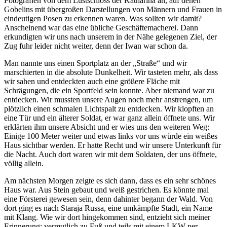
Fotografien von dem Lustschloss der Katharina an, auf denen
Gobelins mit übergroßen Darstellungen von Männern und Frauen in
eindeutigen Posen zu erkennen waren. Was sollten wir damit?
Anscheinend war das eine übliche Geschäftemacherei. Dann
erkundigten wir uns nach unserem in der Nähe gelegenen Ziel, der
Zug fuhr leider nicht weiter, denn der Iwan war schon da.
Man nannte uns einen Sportplatz an der
Straße
und wir
marschierten in die absolute Dunkelheit. Wir tasteten mehr, als dass
wir sahen und entdeckten auch eine größere Fläche mit
Schrägungen, die ein Sportfeld sein konnte. Aber niemand war zu
entdecken. Wir mussten unsere Augen noch mehr anstrengen, um
plötzlich einen schmalen Lichtspalt zu entdecken. Wir klopften an
eine Tür und ein älterer Soldat, er war ganz allein öffnete uns. Wir
erklärten ihm unsere Absicht und er wies uns den weiteren Weg:
Einige 100 Meter weiter und etwas links vor uns würde ein weißes
Haus sichtbar werden. Er hatte Recht und wir unsere Unterkunft für
die Nacht. Auch dort waren wir mit dem Soldaten, der uns öffnete,
völlig allein.
Am nächsten Morgen zeigte es sich dann, dass es ein sehr schönes
Haus war. Aus Stein gebaut und weiß gestrichen. Es könnte mal
eine Försterei gewesen sein, denn dahinter begann der Wald. Von
dort ging es nach Staraja Russa, eine umkämpfte Stadt, ein Name
mit Klang. Wie wir dort hingekommen sind, entzieht sich meiner
Erinnerung; vermutlich zu Fuß und teils mit einem LKW per