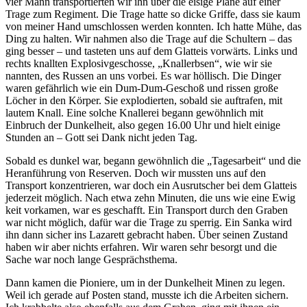
vier Mann transportierten wir ihn über die eisige Pläne auf einer
Trage zum Regiment. Die Trage hatte so dicke Griffe, dass sie kaum
von meiner Hand umschlossen werden konnten. Ich hatte Mühe, das
Ding zu halten. Wir nahmen also die Trage auf die Schultern ‒ das
ging besser ‒ und tasteten uns auf dem Glatteis vorwärts. Links und
rechts knallten Explosivgeschosse,
Knallerbsen
, wie wir sie
nannten, des Russen an uns vorbei. Es war höllisch. Die Dinger
waren gefährlich wie ein Dum-Dum-Geschoß und rissen große
Löcher in den Körper. Sie explodierten, sobald sie auftrafen, mit
lautem Knall. Eine solche Knallerei begann gewöhnlich mit
Einbruch der Dunkelheit, also gegen 16.00 Uhr und hielt einige
Stunden an ‒ Gott sei Dank nicht jeden Tag.
Sobald es dunkel war, begann gewöhnlich die
Tagesarbeit
und die
Heranführung von Reserven. Doch wir mussten uns auf den
Transport konzentrieren, war doch ein Ausrutscher bei dem Glatteis
jederzeit möglich. Nach etwa zehn Minuten, die uns wie eine Ewig
keit vorkamen, war es geschafft. Ein Transport durch den Graben
war nicht möglich, dafür war die Trage zu sperrig. Ein Sanka wird
ihn dann sicher ins Lazarett gebracht haben. Über seinen Zustand
haben wir aber nichts erfahren. Wir waren sehr besorgt und die
Sache war noch lange Gesprächsthema.
Dann kamen die Pioniere, um in der Dunkelheit Minen zu legen.
Weil ich gerade auf Posten stand, musste ich die Arbeiten sichern.