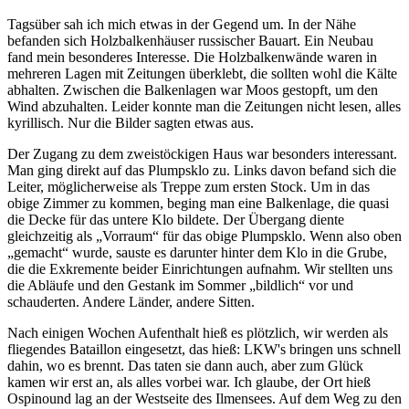
Tagsüber sah ich mich etwas in der Gegend um. In der Nähe
befanden sich Holzbalkenhäuser russischer Bauart. Ein Neubau
fand mein besonderes Interesse. Die Holzbalkenwände waren in
mehreren Lagen mit Zeitungen überklebt, die sollten wohl die Kälte
abhalten. Zwischen die Balkenlagen war Moos gestopft, um den
Wind abzuhalten. Leider konnte man die Zeitungen nicht lesen, alles
kyrillisch. Nur die Bilder sagten etwas aus.
Der Zugang zu dem zweistöckigen Haus war besonders interessant.
Man ging direkt auf das Plumpsklo zu. Links davon befand sich die
Leiter, möglicherweise als Treppe zum ersten Stock. Um in das
obige Zimmer zu kommen, beging man eine Balkenlage, die quasi
die Decke für das untere Klo bildete. Der Übergang diente
gleichzeitig als
Vorraum
für das obige Plumpsklo. Wenn also oben
gemacht
wurde, sauste es darunter hinter dem Klo in die Grube,
die die Exkremente beider Einrichtungen aufnahm. Wir stellten uns
die Abläufe und den Gestank im Sommer
bildlich
vor und
schauderten. Andere Länder, andere Sitten.
Nach einigen Wochen Aufenthalt hieß es plötzlich, wir werden als
fliegendes Bataillon eingesetzt, das hieß: LKW's bringen uns schnell
dahin, wo es brennt. Das taten sie dann auch, aber zum Glück
kamen wir erst an, als alles vorbei war. Ich glaube, der Ort hieß
Ospinound lag an der Westseite des Ilmensees. Auf dem Weg zu den