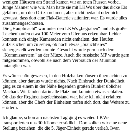
wenigen Häusern am Strand kamen wir an toten Russen vorbei.
Junge Männer wie wir. Man hatte sie mit LKWs über das dicke Eis
gefahren, um den Ort zu nehmen, aber nicht bedacht oder nicht
gewusst, dass dort eine Flak-Batterie stationiert war. Es wurde alles
zusammengeschossen.
Die
Hauptmacht
war unter den LKWs
begraben
und als großer
Leichenhaufen etwa 100 Meter vom Ufer aus erkennbar. Leider
konnten sich einige Kameraden nicht enthalten, den Haufen
aufzusuchen um zu sehen, ob noch etwas
brauchbares
sichergestellt werden konnte. Gesucht wurde gern nach dem
Kommissarstern
an der Mütze. Auch die russische MP wurde gern
mitgenommen, obwohl sie nach dem Verbrauch der Munition
untauglich war.
Es wäre schön gewesen, in den Holzbalkenhäusern übernachten zu
können, aber daraus wurde nichts. Nach Einbruch der Dunkelheit
ging es zu einem in der Nähe liegenden großen Bunker üblicher
Machart. Wir fanden darin alle Platz und konnten etwas schlafen.
Ob das der Regimentsgefechtsstand war, habe ich nicht erfahren
können, aber die Chefs der Einheiten trafen sich dort, das Weitere zu
erörtern.
Ich glaube, schon am nächsten Tag ging es weiter. LKWs
transportierten uns 30 Kilometer südlich. Dort sollten wir eine neue
Stellung beziehen, die die 5. Jäger-Einheit gerade verließ. Iwan