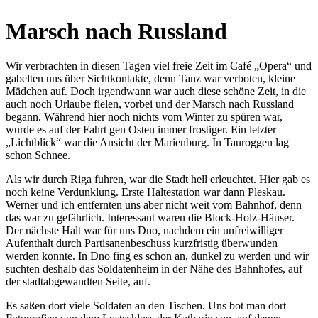
Marsch nach Russland
Wir verbrachten in diesen Tagen viel freie Zeit im Café
Opera
und
gabelten uns über Sichtkontakte, denn Tanz war verboten, kleine
Mädchen auf. Doch irgendwann war auch diese schöne Zeit, in die
auch noch Urlaube fielen, vorbei und der Marsch nach Russland
begann. Während hier noch nichts vom Winter zu spüren war,
wurde es auf der Fahrt gen Osten immer frostiger. Ein letzter
Lichtblick
war die Ansicht der Marienburg. In Tauroggen lag
schon Schnee.
Als wir durch Riga fuhren, war die Stadt hell erleuchtet. Hier gab es
noch keine Verdunklung. Erste Haltestation war dann Pleskau.
Werner und ich entfernten uns aber nicht weit vom Bahnhof, denn
das war zu gefährlich. Interessant waren die Block-Holz-Häuser.
Der nächste Halt war für uns Dno, nachdem ein unfreiwilliger
Aufenthalt durch Partisanenbeschuss kurzfristig überwunden
werden konnte. In Dno fing es schon an, dunkel zu werden und wir
suchten deshalb das Soldatenheim in der Nähe des Bahnhofes, auf
der stadtabgewandten Seite, auf.
Es saßen dort viele Soldaten an den Tischen. Uns bot man dort