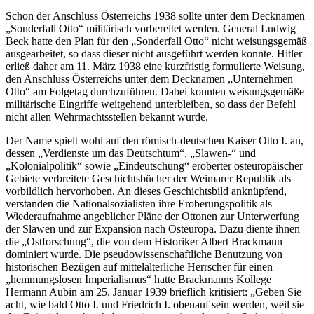
Schon der Anschluss Österreichs 1938 sollte unter dem Decknamen
Sonderfall Otto
militärisch vorbereitet werden. General Ludwig
Beck hatte den Plan für den
Sonderfall Otto
nicht weisungsgemäß
ausgearbeitet, so dass dieser nicht ausgeführt werden konnte. Hitler
erließ daher am 11. März 1938 eine kurzfristig formulierte Weisung,
den Anschluss Österreichs unter dem Decknamen
Unternehmen
Otto
am Folgetag durchzuführen. Dabei konnten weisungsgemäße
militärische Eingriffe weitgehend unterbleiben, so dass der Befehl
nicht allen Wehrmachtsstellen bekannt wurde.
Der Name spielt wohl auf den römisch-deutschen Kaiser Otto I. an,
dessen
Verdienste um das Deutschtum
,
Slawen-
und
Kolonialpolitik
sowie
Eindeutschung
eroberter osteuropäischer
Gebiete verbreitete Geschichtsbücher der Weimarer Republik als
vorbildlich hervorhoben. An dieses Geschichtsbild anknüpfend,
verstanden die Nationalsozialisten ihre Eroberungspolitik als
Wiederaufnahme angeblicher Pläne der Ottonen zur Unterwerfung
der Slawen und zur Expansion nach Osteuropa. Dazu diente ihnen
die
Ostforschung
, die von dem Historiker Albert Brackmann
dominiert wurde. Die pseudowissenschaftliche Benutzung von
historischen Bezügen auf mittelalterliche Herrscher für einen
hemmungslosen Imperialismus
hatte Brackmanns Kollege
Hermann Aubin am 25. Januar 1939 brieflich kritisiert:
Geben Sie
acht, wie bald Otto I. und Friedrich I. obenauf sein werden, weil sie