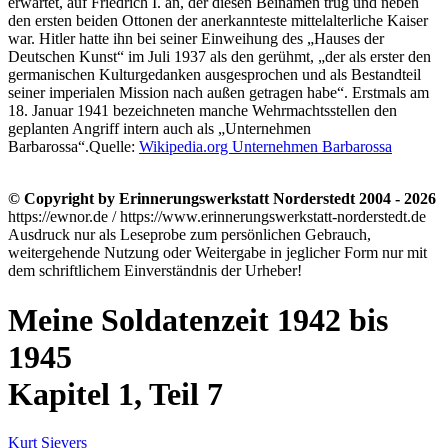
erwartet, auf Friedrich I. an, der diesen Beinamen trug und neben
den ersten beiden Ottonen der anerkannteste mittelalterliche Kaiser
war. Hitler hatte ihn bei seiner Einweihung des
Hauses der
Deutschen Kunst
im Juli 1937 als den gerühmt,
der als erster den
germanischen Kulturgedanken ausgesprochen und als Bestandteil
seiner imperialen Mission nach außen getragen habe
. Erstmals am
18. Januar 1941 bezeichneten manche Wehrmachtsstellen den
geplanten Angriff intern auch als
Unternehmen
Barbarossa
.
Quelle:
Wikipedia.org Unternehmen Barbarossa
© Copyright by Erinnerungswerkstatt Norderstedt 2004 - 2026
https://ewnor.de / https://www.erinnerungswerkstatt-norderstedt.de
Ausdruck nur als Leseprobe zum persönlichen Gebrauch,
weitergehende Nutzung oder Weitergabe in jeglicher Form nur mit
dem schriftlichem Einverständnis der Urheber!
Meine Soldatenzeit 1942 bis
1945
Kapitel 1, Teil 7
Kurt Sievers