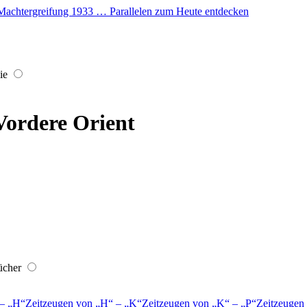
er Machtergreifung 1933 … Parallelen zum Heute entdecken
ie
Vordere Orient
ücher
–
H
Zeitzeugen von
H
–
K
Zeitzeugen von
K
–
P
Zeitzeugen