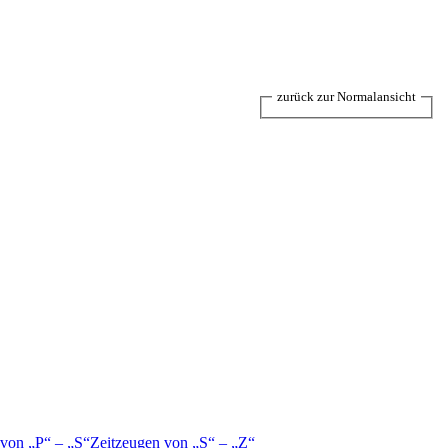
zurück zur Normalansicht
 von
P
–
S
Zeitzeugen von
S
–
Z