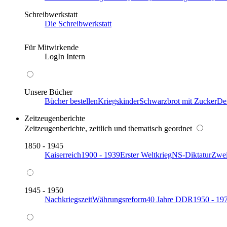
Schreibwerkstatt
Die Schreibwerkstatt
Für Mitwirkende
LogIn Intern
Unsere Bücher
Bücher bestellen
Kriegskinder
Schwarzbrot mit Zucker
De
Zeitzeugenberichte
Zeitzeugenberichte, zeitlich und thematisch geordnet
1850 - 1945
Kaiserreich
1900 - 1939
Erster Weltkrieg
NS-Diktatur
Zwei
1945 - 1950
Nachkriegszeit
Währungsreform
40 Jahre DDR
1950 - 19