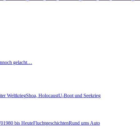
nnoch gelacht…
ter Weltkrieg
Shoa, Holocaust
U-Boot und Seekrieg
70
1980 bis Heute
Fluchtgeschichten
Rund ums Auto