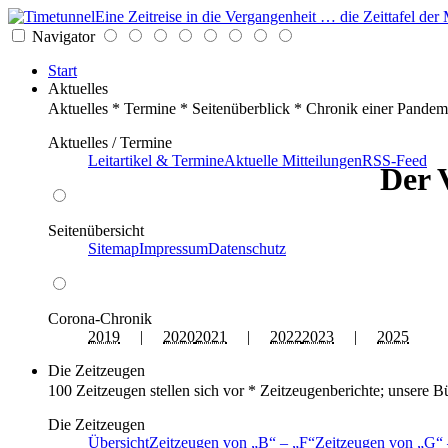
Eine Zeitreise in die Vergangenheit … die Zeittafel d
Navigator
Start
Aktuelles
Aktuelles * Termine * Seitenüberblick * Chronik einer Pandem
Aktuelles / Termine
Leitartikel & Termine
Aktuelle Mitteilungen
RSS-Feed
Der 
Seitenübersicht
Sitemap
Impressum
Datenschutz
Corona-Chronik
2019
|
2020
2021
|
2022
2023
|
2025
Die Zeitzeugen
100 Zeitzeugen stellen sich vor * Zeitzeugenberichte; unsere B
Die Zeitzeugen
Übersicht
Zeitzeugen von
B
–
F
Zeitzeugen von
G