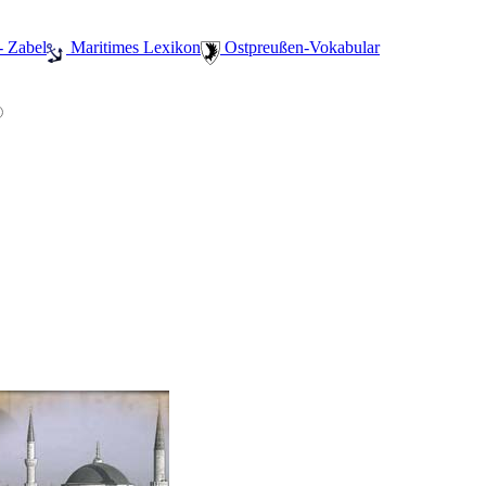
- Zabel
️ Maritimes Lexikon
️ Ostpreußen-Vokabular