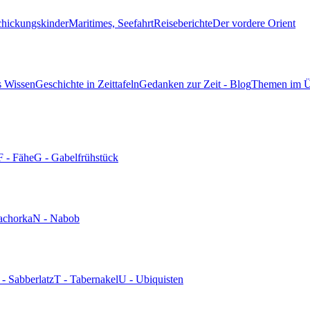
chickungskinder
Maritimes, Seefahrt
Reiseberichte
Der vordere Orient
s Wissen
Geschichte in Zeittafeln
Gedanken zur Zeit - Blog
Themen im Ü
F - Fähe
G - Gabelfrühstück
achorka
N - Nabob
 - Sabberlatz
T - Tabernakel
U - Ubiquisten