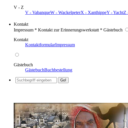
V - Z
V - Vabanque
W - Wackelpeter
X - Xanthippe
Y - Yacht
Z 
Kontakt
Impressum * Kontakt zur Erinnerungswerkstatt * Gästebuch
Kontakt
Kontaktformular
Impressum
Gästebuch
Gästebuch
Buchbestellung