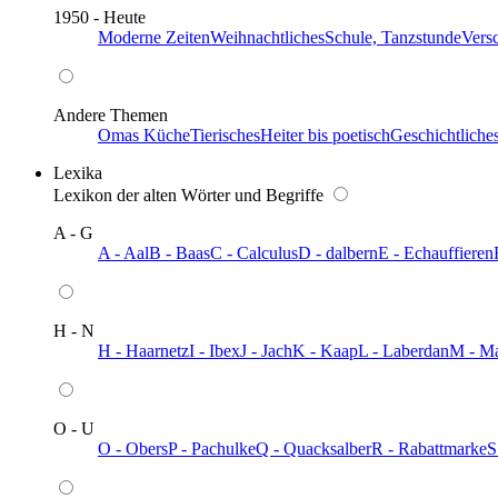
1950 - Heute
Moderne Zeiten
Weihnachtliches
Schule, Tanzstunde
Vers
Andere Themen
Omas Küche
Tierisches
Heiter bis poetisch
Geschichtliche
Lexika
Lexikon der alten Wörter und Begriffe
A - G
A - Aal
B - Baas
C - Calculus
D - dalbern
E - Echauffieren
H - N
H - Haarnetz
I - Ibex
J - Jach
K - Kaap
L - Laberdan
M - M
O - U
O - Obers
P - Pachulke
Q - Quacksalber
R - Rabattmarke
S