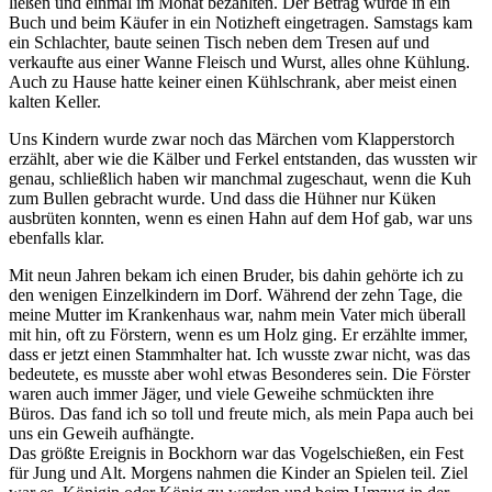
ließen und einmal im Monat bezahlten. Der Betrag wurde in ein
Buch und beim Käufer in ein Notizheft eingetragen. Samstags kam
ein Schlachter, baute seinen Tisch neben dem Tresen auf und
verkaufte aus einer Wanne Fleisch und Wurst, alles ohne Kühlung.
Auch zu Hause hatte keiner einen Kühlschrank, aber meist einen
kalten Keller.
Uns Kindern wurde zwar noch das Märchen vom Klapperstorch
erzählt, aber wie die Kälber und Ferkel entstanden, das wussten wir
genau, schließlich haben wir manchmal zugeschaut, wenn die Kuh
zum Bullen gebracht wurde. Und dass die Hühner nur Küken
ausbrüten konnten, wenn es einen Hahn auf dem Hof gab, war uns
ebenfalls klar.
Mit neun Jahren bekam ich einen Bruder, bis dahin gehörte ich zu
den wenigen Einzelkindern im Dorf. Während der zehn Tage, die
meine Mutter im Krankenhaus war, nahm mein Vater mich überall
mit hin, oft zu Förstern, wenn es um Holz ging. Er erzählte immer,
dass er jetzt einen Stammhalter hat. Ich wusste zwar nicht, was das
bedeutete, es musste aber wohl etwas Besonderes sein. Die Förster
waren auch immer Jäger, und viele Geweihe schmückten ihre
Büros. Das fand ich so toll und freute mich, als mein Papa auch bei
uns ein Geweih aufhängte.
Das größte Ereignis in Bockhorn war das Vogelschießen, ein Fest
für Jung und Alt. Morgens nahmen die Kinder an Spielen teil. Ziel