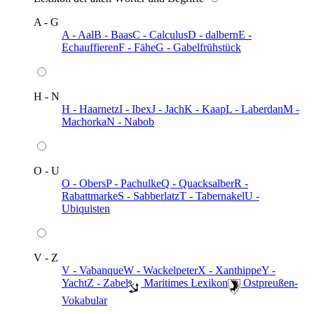
A - G
A - Aal
B - Baas
C - Calculus
D - dalbern
E -
Echauffieren
F - Fähe
G - Gabelfrühstück
H - N
H - Haarnetz
I - Ibex
J - Jach
K - Kaap
L - Laberdan
M -
Machorka
N - Nabob
O - U
O - Obers
P - Pachulke
Q - Quacksalber
R -
Rabattmarke
S - Sabberlatz
T - Tabernakel
U -
Ubiquisten
V - Z
V - Vabanque
W - Wackelpeter
X - Xanthippe
Y -
Yacht
Z - Zabel
️ Maritimes Lexikon
️ Ostpreußen-
Vokabular