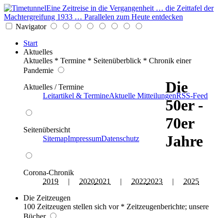
Eine Zeitreise in die Vergangenheit … die Zeittafel der
Machtergreifung 1933 … Parallelen zum Heute entdecken
Navigator
Start
Aktuelles
Aktuelles * Termine * Seitenüberblick * Chronik einer
Pandemie
Die
Aktuelles / Termine
Leitartikel & Termine
Aktuelle Mitteilungen
RSS-Feed
50er -
70er
Seitenübersicht
Jahre
Sitemap
Impressum
Datenschutz
Corona-Chronik
2019
|
2020
2021
|
2022
2023
|
2025
Die Zeitzeugen
100 Zeitzeugen stellen sich vor * Zeitzeugenberichte; unsere
Bücher