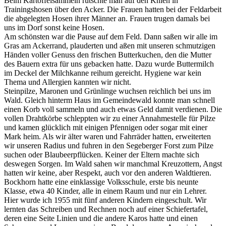
Beim Kartoffelsammeln rutschte man auf den Knien in
Trainingshosen über den Acker. Die Frauen hatten bei der Feldarbeit
die abgelegten Hosen ihrer Männer an. Frauen trugen damals bei
uns im Dorf sonst keine Hosen.
Am schönsten war die Pause auf dem Feld. Dann saßen wir alle im
Gras am Ackerrand, plauderten und aßen mit unseren schmutzigen
Händen voller Genuss den frischen Butterkuchen, den die Mutter
des Bauern extra für uns gebacken hatte. Dazu wurde Buttermilch
im Deckel der Milchkanne reihum gereicht. Hygiene war kein
Thema und Allergien kannten wir nicht.
Steinpilze, Maronen und Grünlinge wuchsen reichlich bei uns im
Wald. Gleich hinterm Haus im Gemeindewald konnte man schnell
einen Korb voll sammeln und auch etwas Geld damit verdienen. Die
vollen Drahtkörbe schleppten wir zu einer Annahmestelle für Pilze
und kamen glücklich mit einigen Pfennigen oder sogar mit einer
Mark heim. Als wir älter waren und Fahrräder hatten, erweiterten
wir unseren Radius und fuhren in den Segeberger Forst zum Pilze
suchen oder Blaubeerpflücken. Keiner der Eltern machte sich
deswegen Sorgen. Im Wald sahen wir manchmal Kreuzottern, Angst
hatten wir keine, aber Respekt, auch vor den anderen Waldtieren.
Bockhorn hatte eine einklassige Volksschule, erste bis neunte
Klasse, etwa 40 Kinder, alle in einem Raum und nur ein Lehrer.
Hier wurde ich 1955 mit fünf anderen Kindern eingeschult. Wir
lernten das Schreiben und Rechnen noch auf einer Schiefertafel,
deren eine Seite Linien und die andere Karos hatte und einen