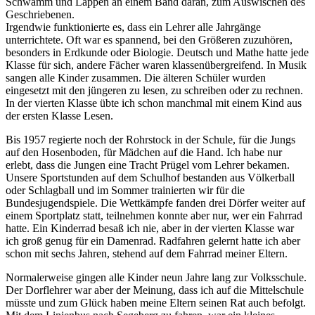
Schwamm und Lappen an einem Band daran, zum Auswischen des
Geschriebenen.
Irgendwie funktionierte es, dass ein Lehrer alle Jahrgänge
unterrichtete. Oft war es spannend, bei den Größeren zuzuhören,
besonders in Erdkunde oder Biologie. Deutsch und Mathe hatte jede
Klasse für sich, andere Fächer waren klassenübergreifend. In Musik
sangen alle Kinder zusammen. Die älteren Schüler wurden
eingesetzt mit den jüngeren zu lesen, zu schreiben oder zu rechnen.
In der vierten Klasse übte ich schon manchmal mit einem Kind aus
der ersten Klasse Lesen.
Bis 1957 regierte noch der Rohrstock in der Schule, für die Jungs
auf den Hosenboden, für Mädchen auf die Hand. Ich habe nur
erlebt, dass die Jungen eine Tracht Prügel vom Lehrer bekamen.
Unsere Sportstunden auf dem Schulhof bestanden aus Völkerball
oder Schlagball und im Sommer trainierten wir für die
Bundesjugendspiele. Die Wettkämpfe fanden drei Dörfer weiter auf
einem Sportplatz statt, teilnehmen konnte aber nur, wer ein Fahrrad
hatte. Ein Kinderrad besaß ich nie, aber in der vierten Klasse war
ich groß genug für ein Damenrad. Radfahren gelernt hatte ich aber
schon mit sechs Jahren, stehend auf dem Fahrrad meiner Eltern.
Normalerweise gingen alle Kinder neun Jahre lang zur Volksschule.
Der Dorflehrer war aber der Meinung, dass ich auf die Mittelschule
müsste und zum Glück haben meine Eltern seinen Rat auch befolgt.