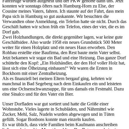
Fahrzeuge wurden aufgeteilt und der PKW gehörte dann uns. Jetzt
konnten wir sonntags öfters nach Hamburg-Horn zu Else, der
Cousine meines Vaters, fahren. Ich staunte auf der Fahrt, dass mein
Papa sich in Hamburg so gut auskannte. Wir besuchten die
Verwandten ohne Anmeldung, ein Telefon hatte sie nicht. Durch das
Geschäft hatten wir schon früh ein Telefon, eines der vier, die es im
Dorf gab.
Zwei Holzhandlungen, die direkt gegenüber lagen, war keine gute
Geschäftsidee. Also wurde 1958 ein neues Grundstück 500 Meter
weiter für einen Holzplatz und ein neues Haus erworben. Den
Rohbau erstellte eine Baufirma, den Rest baute mein Vater selbst.
Jetzt bekamen wir sogar ein Bad und eine Heizung. Das ganze Dorf
schüttelte den Kopf:
Ein Holzhändler, der den Hof voller Holz hat,
lässt sich eine Ölheizung einbauen!
Wir waren die Ersten in
Bockhorn mit einer Zentralheizung.
Als es finanziell bei meinen Eltern bergauf ging, kehrten wir
manchmal in Bad Segeberg nach dem Einkaufen ein und leisteten
uns eine Ochsenschwanzsuppe, für uns damals ein Festmahl. Dazu
eine Sinalco und für den Vater ein Bier.
Unser Dorfladen war gut sortiert und hatte die Größe einer
Wohnstube. Vieles lagerte in Schubläden, und Nährmittel wie
Zucker, Mehl, Salz, Nudeln wurden abgewogen und in Tüten
gefüllt. Sogar Bonbons konnte man einzeln kaufen.
Es war üblich, dass viele Familien beim Kaufmann anschreiben