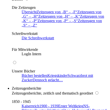
Die Zeitzeugen
Übersicht
Zeitzeugen von
B
–
F
Zeitzeugen von
G
–
H
Zeitzeugen von
H
–
K
Zeitzeugen von
K
–
P
Zeitzeugen von
P
–
S
Zeitzeugen von
S
–
Z
Schreibwerkstatt
Die Schreibwerkstatt
Für Mitwirkende
LogIn Intern
Unsere Bücher
Bücher bestellen
Kriegskinder
Schwarzbrot mit
Zucker
Dennoch gelacht…
Zeitzeugenberichte
Zeitzeugenberichte, zeitlich und thematisch geordnet
1850 - 1945
Kaiserreich
1900 - 1939
Erster Weltkrieg
NS-