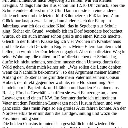
Mit dem Linienbus nach Segeberg zu fahren, war ein kleines
Ereignis. Mittags fuhr der Bus schon um 12.10 Uhr zurück, aber die
Schule endete oft erst um 13 Uhr. Dann musste ich eine andere
Linie nehmen und die letzten fünf Kilometer zu Fuß laufen. Zum
Glück nur knapp zwei Jahre, dann änderte sich der Fahrplan.
Jahrelang war ich das einzige Kind, das in Segeberg zur Schule
ging. Sicher ein Grund, weshalb ich im Dorf besonders beobachtet
wurde, ob ich auch immer schön grüßte und einen Knicks machte.
Gleich in der fünften Klasse lag ich vier Wochen im Krankenhaus
und hatte danach Defizite in Englisch. Meine Eltern konnten nicht
helfen, so wurde der Dorflehrer engagiert. Aber den direkten Weg in
seine Wohnung, die mitten im Dorf direkt neben der Schule lag,
durfte ich nicht nehmen, sondern musste einen Umweg durch den
Wald gehen, damit mich keiner sah.
Was sollen die Leute denken,
wenn du Nachhilfe bekommst?
, so das Argument meiner Mutter.
Anfang der 1950er Jahre gründete mein Vater mit seinem Cousin
Hubert, der direkt gegenüber wohnte, eine Holzhandlung. Sie
handelten mit Papierholz und Pfählen und banden Faschinen aus
Reisig. Für das Geschäft schafften sie zwei Fahrzeuge an, einen
Lastwagen und einen PKW. Im Sommer durfte ich mit meinem
Vater mit dem Faschinen-Lastwagen nach Husum fahren und war
ganz stolz, dass mein Papa so ein großes Auto fahren konnte. An der
Nordsee erklärte er mir dann die Landgewinnung und wozu die
Faschinen nötig sind.
Die beiden Cousins trennten sich geschäftlich bald wieder. Die