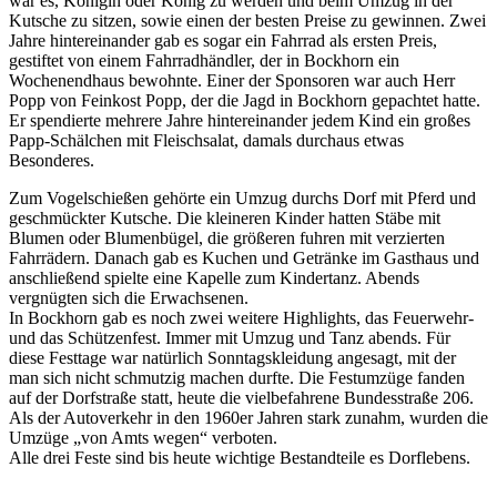
war es, Königin oder König zu werden und beim Umzug in der
Kutsche zu sitzen, sowie einen der besten Preise zu gewinnen. Zwei
Jahre hintereinander gab es sogar ein Fahrrad als ersten Preis,
gestiftet von einem Fahrradhändler, der in Bockhorn ein
Wochenendhaus bewohnte. Einer der Sponsoren war auch Herr
Popp von Feinkost Popp, der die Jagd in Bockhorn gepachtet hatte.
Er spendierte mehrere Jahre hintereinander jedem Kind ein großes
Papp-Schälchen mit Fleischsalat, damals durchaus etwas
Besonderes.
Zum Vogelschießen gehörte ein Umzug durchs Dorf mit Pferd und
geschmückter Kutsche. Die kleineren Kinder hatten Stäbe mit
Blumen oder Blumenbügel, die größeren fuhren mit verzierten
Fahrrädern. Danach gab es Kuchen und Getränke im Gasthaus und
anschließend spielte eine Kapelle zum Kindertanz. Abends
vergnügten sich die Erwachsenen.
In Bockhorn gab es noch zwei weitere Highlights, das Feuerwehr-
und das Schützenfest. Immer mit Umzug und Tanz abends. Für
diese Festtage war natürlich Sonntagskleidung angesagt, mit der
man sich nicht schmutzig machen durfte. Die Festumzüge fanden
auf der Dorfstraße statt, heute die vielbefahrene Bundesstraße 206.
Als der Autoverkehr in den 1960er Jahren stark zunahm, wurden die
Umzüge
von Amts wegen
verboten.
Alle drei Feste sind bis heute wichtige Bestandteile es Dorflebens.