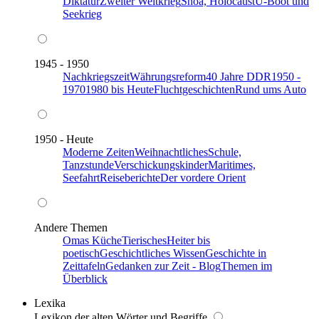
Diktatur
Zweiter Weltkrieg
Shoa, Holocaust
U-Boot und
Seekrieg
1945 - 1950
Nachkriegszeit
Währungsreform
40 Jahre DDR
1950 -
1970
1980 bis Heute
Fluchtgeschichten
Rund ums Auto
1950 - Heute
Moderne Zeiten
Weihnachtliches
Schule,
Tanzstunde
Verschickungskinder
Maritimes,
Seefahrt
Reiseberichte
Der vordere Orient
Andere Themen
Omas Küche
Tierisches
Heiter bis
poetisch
Geschichtliches Wissen
Geschichte in
Zeittafeln
Gedanken zur Zeit - Blog
Themen im
Überblick
Lexika
Lexikon der alten Wörter und Begriffe