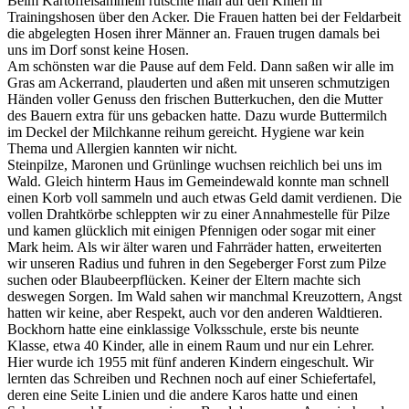
Beim Kartoffelsammeln rutschte man auf den Knien in
Trainingshosen über den Acker. Die Frauen hatten bei der Feldarbeit
die abgelegten Hosen ihrer Männer an. Frauen trugen damals bei
uns im Dorf sonst keine Hosen.
Am schönsten war die Pause auf dem Feld. Dann saßen wir alle im
Gras am Ackerrand, plauderten und aßen mit unseren schmutzigen
Händen voller Genuss den frischen Butterkuchen, den die Mutter
des Bauern extra für uns gebacken hatte. Dazu wurde Buttermilch
im Deckel der Milchkanne reihum gereicht. Hygiene war kein
Thema und Allergien kannten wir nicht.
Steinpilze, Maronen und Grünlinge wuchsen reichlich bei uns im
Wald. Gleich hinterm Haus im Gemeindewald konnte man schnell
einen Korb voll sammeln und auch etwas Geld damit verdienen. Die
vollen Drahtkörbe schleppten wir zu einer Annahmestelle für Pilze
und kamen glücklich mit einigen Pfennigen oder sogar mit einer
Mark heim. Als wir älter waren und Fahrräder hatten, erweiterten
wir unseren Radius und fuhren in den Segeberger Forst zum Pilze
suchen oder Blaubeerpflücken. Keiner der Eltern machte sich
deswegen Sorgen. Im Wald sahen wir manchmal Kreuzottern, Angst
hatten wir keine, aber Respekt, auch vor den anderen Waldtieren.
Bockhorn hatte eine einklassige Volksschule, erste bis neunte
Klasse, etwa 40 Kinder, alle in einem Raum und nur ein Lehrer.
Hier wurde ich 1955 mit fünf anderen Kindern eingeschult. Wir
lernten das Schreiben und Rechnen noch auf einer Schiefertafel,
deren eine Seite Linien und die andere Karos hatte und einen