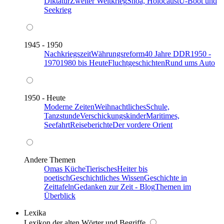
Diktatur
Zweiter Weltkrieg
Shoa, Holocaust
U-Boot und
Seekrieg
1945 - 1950
Nachkriegszeit
Währungsreform
40 Jahre DDR
1950 -
1970
1980 bis Heute
Fluchtgeschichten
Rund ums Auto
1950 - Heute
Moderne Zeiten
Weihnachtliches
Schule,
Tanzstunde
Verschickungskinder
Maritimes,
Seefahrt
Reiseberichte
Der vordere Orient
Andere Themen
Omas Küche
Tierisches
Heiter bis
poetisch
Geschichtliches Wissen
Geschichte in
Zeittafeln
Gedanken zur Zeit - Blog
Themen im
Überblick
Lexika
Lexikon der alten Wörter und Begriffe