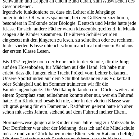
Schwamm und Lappen an einem Band daran, zum Auswischen des
Geschriebenen.
Irgendwie funktionierte es, dass ein Lehrer alle Jahrgänge
unterrichtete. Oft war es spannend, bei den Größeren zuzuhören,
besonders in Erdkunde oder Biologie. Deutsch und Mathe hatte jede
Klasse für sich, andere Fächer waren klassenübergreifend. In Musik
sangen alle Kinder zusammen. Die älteren Schüler wurden
eingesetzt mit den jüngeren zu lesen, zu schreiben oder zu rechnen.
In der vierten Klasse übte ich schon manchmal mit einem Kind aus
der ersten Klasse Lesen.
Bis 1957 regierte noch der Rohrstock in der Schule, für die Jungs
auf den Hosenboden, für Mädchen auf die Hand. Ich habe nur
erlebt, dass die Jungen eine Tracht Prügel vom Lehrer bekamen.
Unsere Sportstunden auf dem Schulhof bestanden aus Völkerball
oder Schlagball und im Sommer trainierten wir für die
Bundesjugendspiele. Die Wettkämpfe fanden drei Dörfer weiter auf
einem Sportplatz statt, teilnehmen konnte aber nur, wer ein Fahrrad
hatte. Ein Kinderrad besaß ich nie, aber in der vierten Klasse war
ich groß genug für ein Damenrad. Radfahren gelernt hatte ich aber
schon mit sechs Jahren, stehend auf dem Fahrrad meiner Eltern.
Normalerweise gingen alle Kinder neun Jahre lang zur Volksschule.
Der Dorflehrer war aber der Meinung, dass ich auf die Mittelschule
müsste und zum Glück haben meine Eltern seinen Rat auch befolgt.