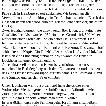
Fahrzeuge wurden aufgeteilt und der PKW gehörte dann uns. Jetzt
konnten wir sonntags öfters nach Hamburg-Horn zu Else, der
Cousine meines Vaters, fahren. Ich staunte auf der Fahrt, dass mein
Papa sich in Hamburg so gut auskannte. Wir besuchten die
Verwandten ohne Anmeldung, ein Telefon hatte sie nicht. Durch das
Geschäft hatten wir schon früh ein Telefon, eines der vier, die es im
Dorf gab.
Zwei Holzhandlungen, die direkt gegenüber lagen, war keine gute
Geschäftsidee. Also wurde 1958 ein neues Grundstück 500 Meter
weiter für einen Holzplatz und ein neues Haus erworben. Den
Rohbau erstellte eine Baufirma, den Rest baute mein Vater selbst.
Jetzt bekamen wir sogar ein Bad und eine Heizung. Das ganze Dorf
schüttelte den Kopf:
Ein Holzhändler, der den Hof voller Holz hat,
lässt sich eine Ölheizung einbauen!
Wir waren die Ersten in
Bockhorn mit einer Zentralheizung.
Als es finanziell bei meinen Eltern bergauf ging, kehrten wir
manchmal in Bad Segeberg nach dem Einkaufen ein und leisteten
uns eine Ochsenschwanzsuppe, für uns damals ein Festmahl. Dazu
eine Sinalco und für den Vater ein Bier.
Unser Dorfladen war gut sortiert und hatte die Größe einer
Wohnstube. Vieles lagerte in Schubläden, und Nährmittel wie
Zucker, Mehl, Salz, Nudeln wurden abgewogen und in Tüten
gefüllt. Sogar Bonbons konnte man einzeln kaufen.
Es war üblich, dass viele Familien beim Kaufmann anschreiben