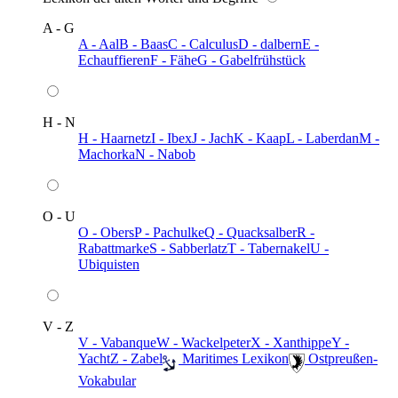
A - G
A - Aal
B - Baas
C - Calculus
D - dalbern
E -
Echauffieren
F - Fähe
G - Gabelfrühstück
H - N
H - Haarnetz
I - Ibex
J - Jach
K - Kaap
L - Laberdan
M -
Machorka
N - Nabob
O - U
O - Obers
P - Pachulke
Q - Quacksalber
R -
Rabattmarke
S - Sabberlatz
T - Tabernakel
U -
Ubiquisten
V - Z
V - Vabanque
W - Wackelpeter
X - Xanthippe
Y -
Yacht
Z - Zabel
️ Maritimes Lexikon
️ Ostpreußen-
Vokabular