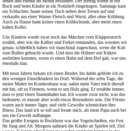
ließen und einmal im Monat bezahlten. Der Betrag wurde in ein
Buch und beim Käufer in ein Notizheft eingetragen. Samstags kam
ein Schlachter, baute seinen Tisch neben dem Tresen auf und
verkaufte aus einer Wanne Fleisch und Wurst, alles ohne Kühlung.
Auch zu Hause hatte keiner einen Kühlschrank, aber meist einen
kalten Keller.
Uns Kindern wurde zwar noch das Märchen vom Klapperstorch
erzählt, aber wie die Kälber und Ferkel entstanden, das wussten wir
genau, schließlich haben wir manchmal zugeschaut, wenn die Kuh
zum Bullen gebracht wurde. Und dass die Hühner nur Küken
ausbrüten konnten, wenn es einen Hahn auf dem Hof gab, war uns
ebenfalls klar.
Mit neun Jahren bekam ich einen Bruder, bis dahin gehörte ich zu
den wenigen Einzelkindern im Dorf. Während der zehn Tage, die
meine Mutter im Krankenhaus war, nahm mein Vater mich überall
mit hin, oft zu Förstern, wenn es um Holz ging. Er erzählte immer,
dass er jetzt einen Stammhalter hat. Ich wusste zwar nicht, was das
bedeutete, es musste aber wohl etwas Besonderes sein. Die Förster
waren auch immer Jäger, und viele Geweihe schmückten ihre
Büros. Das fand ich so toll und freute mich, als mein Papa auch bei
uns ein Geweih aufhängte.
Das größte Ereignis in Bockhorn war das Vogelschießen, ein Fest
für Jung und Alt. Morgens nahmen die Kinder an Spielen teil. Ziel