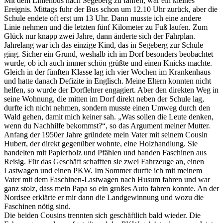
Mit dem Linienbus nach Segeberg zu fahren, war ein kleines
Ereignis. Mittags fuhr der Bus schon um 12.10 Uhr zurück, aber die
Schule endete oft erst um 13 Uhr. Dann musste ich eine andere
Linie nehmen und die letzten fünf Kilometer zu Fuß laufen. Zum
Glück nur knapp zwei Jahre, dann änderte sich der Fahrplan.
Jahrelang war ich das einzige Kind, das in Segeberg zur Schule
ging. Sicher ein Grund, weshalb ich im Dorf besonders beobachtet
wurde, ob ich auch immer schön grüßte und einen Knicks machte.
Gleich in der fünften Klasse lag ich vier Wochen im Krankenhaus
und hatte danach Defizite in Englisch. Meine Eltern konnten nicht
helfen, so wurde der Dorflehrer engagiert. Aber den direkten Weg in
seine Wohnung, die mitten im Dorf direkt neben der Schule lag,
durfte ich nicht nehmen, sondern musste einen Umweg durch den
Wald gehen, damit mich keiner sah.
Was sollen die Leute denken,
wenn du Nachhilfe bekommst?
, so das Argument meiner Mutter.
Anfang der 1950er Jahre gründete mein Vater mit seinem Cousin
Hubert, der direkt gegenüber wohnte, eine Holzhandlung. Sie
handelten mit Papierholz und Pfählen und banden Faschinen aus
Reisig. Für das Geschäft schafften sie zwei Fahrzeuge an, einen
Lastwagen und einen PKW. Im Sommer durfte ich mit meinem
Vater mit dem Faschinen-Lastwagen nach Husum fahren und war
ganz stolz, dass mein Papa so ein großes Auto fahren konnte. An der
Nordsee erklärte er mir dann die Landgewinnung und wozu die
Faschinen nötig sind.
Die beiden Cousins trennten sich geschäftlich bald wieder. Die