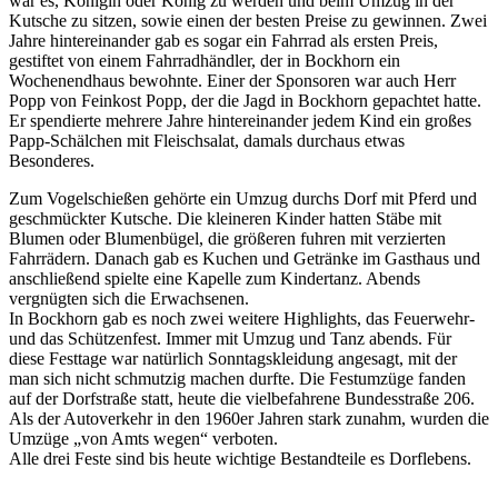
war es, Königin oder König zu werden und beim Umzug in der
Kutsche zu sitzen, sowie einen der besten Preise zu gewinnen. Zwei
Jahre hintereinander gab es sogar ein Fahrrad als ersten Preis,
gestiftet von einem Fahrradhändler, der in Bockhorn ein
Wochenendhaus bewohnte. Einer der Sponsoren war auch Herr
Popp von Feinkost Popp, der die Jagd in Bockhorn gepachtet hatte.
Er spendierte mehrere Jahre hintereinander jedem Kind ein großes
Papp-Schälchen mit Fleischsalat, damals durchaus etwas
Besonderes.
Zum Vogelschießen gehörte ein Umzug durchs Dorf mit Pferd und
geschmückter Kutsche. Die kleineren Kinder hatten Stäbe mit
Blumen oder Blumenbügel, die größeren fuhren mit verzierten
Fahrrädern. Danach gab es Kuchen und Getränke im Gasthaus und
anschließend spielte eine Kapelle zum Kindertanz. Abends
vergnügten sich die Erwachsenen.
In Bockhorn gab es noch zwei weitere Highlights, das Feuerwehr-
und das Schützenfest. Immer mit Umzug und Tanz abends. Für
diese Festtage war natürlich Sonntagskleidung angesagt, mit der
man sich nicht schmutzig machen durfte. Die Festumzüge fanden
auf der Dorfstraße statt, heute die vielbefahrene Bundesstraße 206.
Als der Autoverkehr in den 1960er Jahren stark zunahm, wurden die
Umzüge
von Amts wegen
verboten.
Alle drei Feste sind bis heute wichtige Bestandteile es Dorflebens.