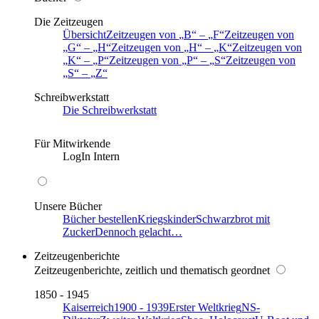
Die Zeitzeugen
Übersicht
Zeitzeugen von
B
–
F
Zeitzeugen von
G
–
H
Zeitzeugen von
H
–
K
Zeitzeugen von
K
–
P
Zeitzeugen von
P
–
S
Zeitzeugen von
S
–
Z
Schreibwerkstatt
Die Schreibwerkstatt
Für Mitwirkende
LogIn Intern
Unsere Bücher
Bücher bestellen
Kriegskinder
Schwarzbrot mit
Zucker
Dennoch gelacht…
Zeitzeugenberichte
Zeitzeugenberichte, zeitlich und thematisch geordnet
1850 - 1945
Kaiserreich
1900 - 1939
Erster Weltkrieg
NS-