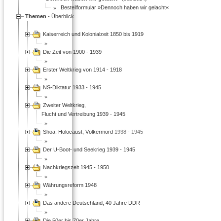
Bestellformular »Dennoch haben wir gelacht«
Themen
- Überblick
Kaiserreich und Kolonialzeit 1850 bis 1919
Die Zeit von 1900 - 1939
Erster Weltkrieg von 1914 - 1918
NS-Diktatur 1933 - 1945
Zweiter Weltkrieg,
Flucht und Vertreibung 1939 - 1945
Shoa, Holocaust, Völkermord
1938 - 1945
Der U-Boot- und Seekrieg 1939 - 1945
Nachkriegszeit 1945 - 1950
Währungsreform 1948
Das andere Deutschland, 40 Jahre DDR
Die 50er bis 70er Jahre