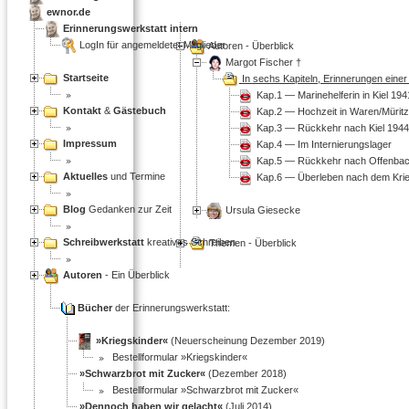
ewnor.de
Erinnerungswerkstatt intern
LogIn für angemeldetet Mitglieder
Autoren - Überblick
Margot Fischer †
Startseite
In sechs Kapiteln, Erinnerungen einer
Kap.1 — Marinehelferin in Kiel 194
Kontakt
&
Gästebuch
Kap.2 — Hochzeit in Waren/Mürit
Kap.3 — Rückkehr nach Kiel 1944
Impressum
Kap.4 — Im Internierungslager
Kap.5 — Rückkehr nach Offenba
Aktuelles
und Termine
Kap.6 — Überleben nach dem Kri
Blog
Gedanken zur Zeit
Ursula Giesecke
Schreibwerkstatt
kreatives Schreiben
Themen - Überblick
Autoren
- Ein Überblick
Bücher
der Erinnerungswerkstatt:
»Kriegskinder«
(Neuerscheinung Dezember 2019)
Bestellformular »Kriegskinder«
»Schwarzbrot mit Zucker«
(Dezember 2018)
Bestellformular »Schwarzbrot mit Zucker«
»Dennoch haben wir gelacht«
(Juli 2014)