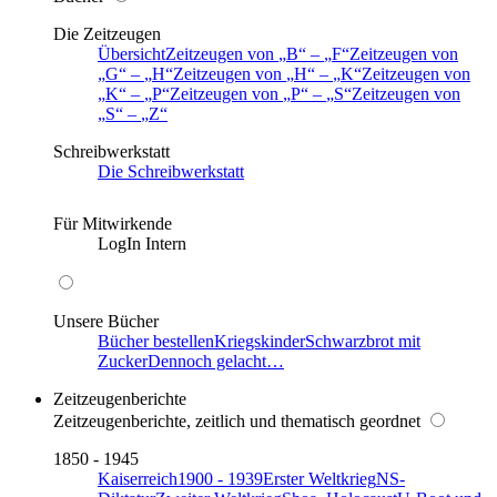
Die Zeitzeugen
Übersicht
Zeitzeugen von
B
–
F
Zeitzeugen von
G
–
H
Zeitzeugen von
H
–
K
Zeitzeugen von
K
–
P
Zeitzeugen von
P
–
S
Zeitzeugen von
S
–
Z
Schreibwerkstatt
Die Schreibwerkstatt
Für Mitwirkende
LogIn Intern
Unsere Bücher
Bücher bestellen
Kriegskinder
Schwarzbrot mit
Zucker
Dennoch gelacht…
Zeitzeugenberichte
Zeitzeugenberichte, zeitlich und thematisch geordnet
1850 - 1945
Kaiserreich
1900 - 1939
Erster Weltkrieg
NS-