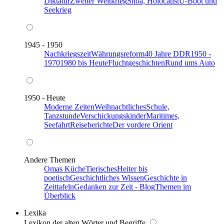
Diktatur
Zweiter Weltkrieg
Shoa, Holocaust
U-Boot und
Seekrieg
1945 - 1950
Nachkriegszeit
Währungsreform
40 Jahre DDR
1950 -
1970
1980 bis Heute
Fluchtgeschichten
Rund ums Auto
1950 - Heute
Moderne Zeiten
Weihnachtliches
Schule,
Tanzstunde
Verschickungskinder
Maritimes,
Seefahrt
Reiseberichte
Der vordere Orient
Andere Themen
Omas Küche
Tierisches
Heiter bis
poetisch
Geschichtliches Wissen
Geschichte in
Zeittafeln
Gedanken zur Zeit - Blog
Themen im
Überblick
Lexika
Lexikon der alten Wörter und Begriffe