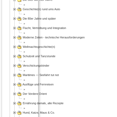
Geschichte(n) rund ums Auto
Die 80er Jahre und später
Flucht, Vertreibung und Integration
Moderne Zeiten - technische Herausforderungen
Weihnachtsgeschichte(n)
Schulzeit und Tanzstunde
Verschickungskinder
Maritimes — Seefahrt tut not
Ausflüge und Fernreisen
Der Vordere Orient
Ernährung damals, alte Rezepte
Hund, Katze, Maus & Co.