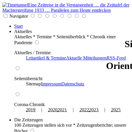
Eine Zeitreise in die Vergangenheit … die Zeittafel der
Machtergreifung 1933 … Parallelen zum Heute entdecken
Navigator
Start
Aktuelles
Aktuelles * Termine * Seitenüberblick * Chronik einer
S
Pandemie
Aktuelles / Termine
Leitartikel & Termine
Aktuelle Mitteilungen
RSS-Feed
Orient
Seitenübersicht
Sitemap
Impressum
Datenschutz
Corona-Chronik
2019
|
2020
2021
|
2022
2023
|
2025
Die Zeitzeugen
100 Zeitzeugen stellen sich vor * Zeitzeugenberichte; unsere
Bücher