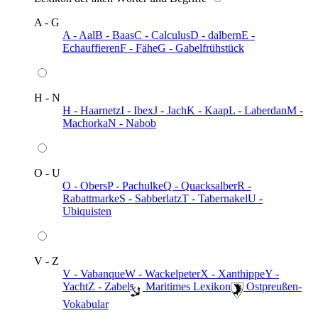
A - G
A - Aal
B - Baas
C - Calculus
D - dalbern
E -
Echauffieren
F - Fähe
G - Gabelfrühstück
H - N
H - Haarnetz
I - Ibex
J - Jach
K - Kaap
L - Laberdan
M -
Machorka
N - Nabob
O - U
O - Obers
P - Pachulke
Q - Quacksalber
R -
Rabattmarke
S - Sabberlatz
T - Tabernakel
U -
Ubiquisten
V - Z
V - Vabanque
W - Wackelpeter
X - Xanthippe
Y -
Yacht
Z - Zabel
️ Maritimes Lexikon
️ Ostpreußen-
Vokabular