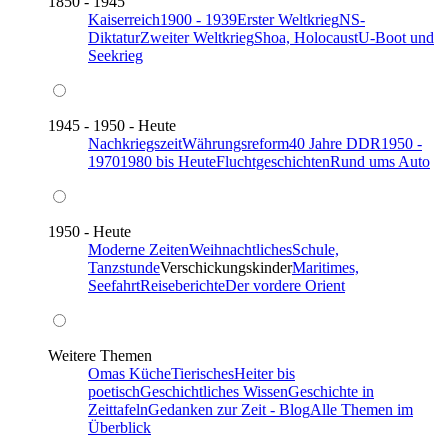
1850 - 1945
Kaiserreich
1900 - 1939
Erster Weltkrieg
NS-
Diktatur
Zweiter Weltkrieg
Shoa, Holocaust
U-Boot und
Seekrieg
1945 - 1950 - Heute
Nachkriegszeit
Währungsreform
40 Jahre DDR
1950 -
1970
1980 bis Heute
Fluchtgeschichten
Rund ums Auto
1950 - Heute
Moderne Zeiten
Weihnachtliches
Schule,
Tanzstunde
Verschickungskinder
Maritimes,
Seefahrt
Reiseberichte
Der vordere Orient
Weitere Themen
Omas Küche
Tierisches
Heiter bis
poetisch
Geschichtliches Wissen
Geschichte in
Zeittafeln
Gedanken zur Zeit - Blog
Alle Themen im
Überblick