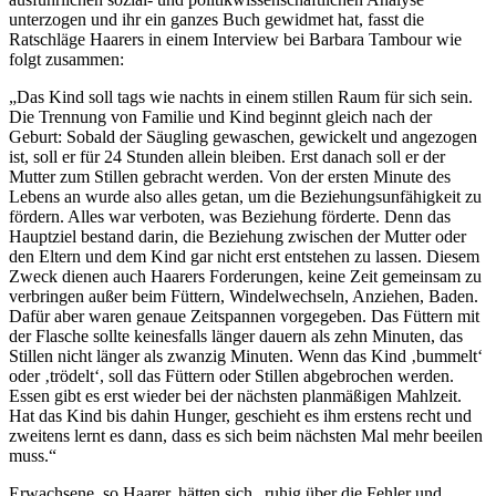
unterzogen und ihr ein ganzes Buch gewidmet hat, fasst die
Ratschläge Haarers in einem Interview bei Barbara Tambour wie
folgt zusammen:
Das Kind soll tags wie nachts in einem stillen Raum für sich sein.
Die Trennung von Familie und Kind beginnt gleich nach der
Geburt: Sobald der Säugling gewaschen, gewickelt und angezogen
ist, soll er für 24 Stunden allein bleiben. Erst danach soll er der
Mutter zum Stillen gebracht werden. Von der ersten Minute des
Lebens an wurde also alles getan, um die Beziehungsunfähigkeit zu
fördern. Alles war verboten, was Beziehung förderte. Denn das
Hauptziel bestand darin, die Beziehung zwischen der Mutter oder
den Eltern und dem Kind gar nicht erst entstehen zu lassen. Diesem
Zweck dienen auch Haarers Forderungen, keine Zeit gemeinsam zu
verbringen außer beim Füttern, Windelwechseln, Anziehen, Baden.
Dafür aber waren genaue Zeitspannen vorgegeben. Das Füttern mit
der Flasche sollte keinesfalls länger dauern als zehn Minuten, das
Stillen nicht länger als zwanzig Minuten. Wenn das Kind
bummelt
oder
trödelt
, soll das Füttern oder Stillen abgebrochen werden.
Essen gibt es erst wieder bei der nächsten planmäßigen Mahlzeit.
Hat das Kind bis dahin Hunger, geschieht es ihm erstens recht und
zweitens lernt es dann, dass es sich beim nächsten Mal mehr beeilen
muss.
Erwachsene, so Haarer, hätten sich
ruhig über die Fehler und