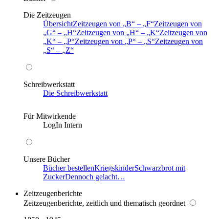
Die Zeitzeugen
Übersicht
Zeitzeugen von
B
–
F
Zeitzeugen von
G
–
H
Zeitzeugen von
H
–
K
Zeitzeugen von
K
–
P
Zeitzeugen von
P
–
S
Zeitzeugen von
S
–
Z
Schreibwerkstatt
Die Schreibwerkstatt
Für Mitwirkende
LogIn Intern
Unsere Bücher
Bücher bestellen
Kriegskinder
Schwarzbrot mit
Zucker
Dennoch gelacht…
Zeitzeugenberichte
Zeitzeugenberichte, zeitlich und thematisch geordnet