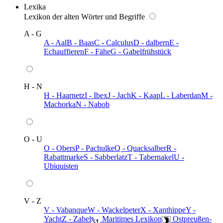
Lexika
Lexikon der alten Wörter und Begriffe
A - G
A - Aal
B - Baas
C - Calculus
D - dalbern
E -
Echauffieren
F - Fähe
G - Gabelfrühstück
H - N
H - Haarnetz
I - Ibex
J - Jach
K - Kaap
L - Laberdan
M -
Machorka
N - Nabob
O - U
O - Obers
P - Pachulke
Q - Quacksalber
R -
Rabattmarke
S - Sabberlatz
T - Tabernakel
U -
Ubiquisten
V - Z
V - Vabanque
W - Wackelpeter
X - Xanthippe
Y -
Yacht
Z - Zabel
️ Maritimes Lexikon
️ Ostpreußen-