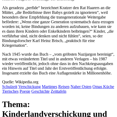
Als geradezu
perfide
bezeichnet Kratzer den Rat Haarers an die
Mütter,
die Bedürfnisse ihrer Babys gezielt zu ignorieren
, weil
besonders diese Empfehlung die transgenerationale Weitergabe
befördere:
Wenn eine ganze Generation systematisch dazu erzogen
worden ist, keine Bindungen zu anderen aufzubauen, wie kann sie
es dann ihren Kindern oder Enkelkindern beibringen?
Kinder,
die
verführbar sind, nicht denken und nicht fühlen
, seien, so der
Bindungsforscher Karl Heinz Brisch,
praktisch für eine
Kriegernation
.
Nach 1945 wurde das Buch –
vom gröbsten Nazijargon bereinigt
,
mit etwas verändertem Titel und in anderen Verlagen – bis 1987
wieder veröffentlicht, jedoch ohne dass in den Nachkriegsausgaben
ein Hinweis auf Titel und Jahr der Erstveröffentlichung erfolgte.
Insgesamt erzielte das Buch eine Auflagenstärke in Millionenhöhe.
Quelle: Wikipedia.org
Schul
zeit
Verschickung
Martimes
Reisen
Naher Osten
Omas Küche
Tierisches
Poesie
Geschichte
Zeittafeln
Thema:
Kinderlandverschickung und