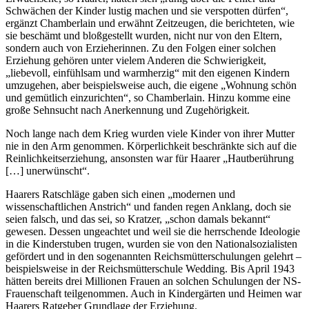
Schwächen der Kinder lustig machen und sie verspotten dürfen
,
ergänzt Chamberlain und erwähnt Zeitzeugen, die berichteten, wie
sie beschämt und bloßgestellt wurden, nicht nur von den Eltern,
sondern auch von Erzieherinnen. Zu den Folgen einer solchen
Erziehung gehören unter vielem Anderen die Schwierigkeit,
liebevoll, einfühlsam und warmherzig
mit den eigenen Kindern
umzugehen, aber beispielsweise auch, die eigene
Wohnung schön
und gemütlich einzurichten
, so Chamberlain. Hinzu komme eine
große Sehnsucht nach Anerkennung und Zugehörigkeit.
Noch lange nach dem Krieg wurden viele Kinder von ihrer Mutter
nie in den Arm genommen. Körperlichkeit beschränkte sich auf die
Reinlichkeitserziehung, ansonsten war für Haarer
Hautberührung
[…] unerwünscht
.
Haarers Ratschläge gaben sich einen
modernen und
wissenschaftlichen Anstrich
und fanden regen Anklang, doch sie
seien falsch, und das sei, so Kratzer,
schon damals bekannt
gewesen. Dessen ungeachtet und weil sie die herrschende Ideologie
in die Kinderstuben trugen, wurden sie von den Nationalsozialisten
gefördert und in den sogenannten Reichsmütterschulungen gelehrt –
beispielsweise in der Reichsmütterschule Wedding. Bis April 1943
hätten bereits drei Millionen Frauen an solchen Schulungen der NS-
Frauenschaft teilgenommen. Auch in Kindergärten und Heimen war
Haarers Ratgeber Grundlage der Erziehung.