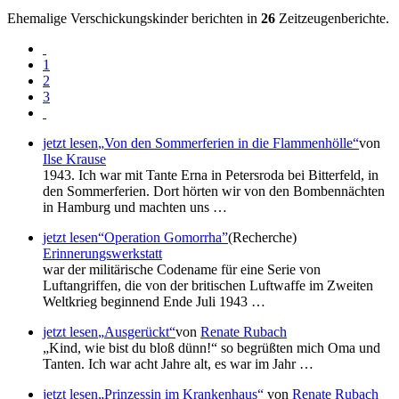
Ehemalige Verschickungskinder berichten in
26
Zeitzeugenberichte.
1
2
3
jetzt lesen
Von den Sommerferien in die Flammenhölle
von
Ilse Krause
1943. Ich war mit Tante Erna in Petersroda bei Bitterfeld, in
den Sommerferien. Dort hörten wir von den Bombennächten
in Hamburg und machten uns …
jetzt lesen
Operation Gomorrha
(Recherche)
Erinnerungswerkstatt
war der militärische Codename für eine Serie von
Luftangriffen, die von der britischen Luftwaffe im Zweiten
Weltkrieg beginnend Ende Juli 1943 …
jetzt lesen
Ausgerückt
von
Renate Rubach
Kind, wie bist du bloß dünn!
so begrüßten mich Oma und
Tanten. Ich war acht Jahre alt, es war im Jahr …
jetzt lesen
Prinzessin im Krankenhaus
von
Renate Rubach