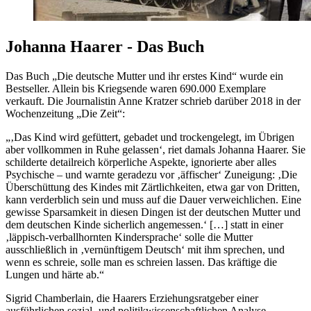
Johanna Haarer - Das Buch
Das Buch
Die deutsche Mutter und ihr erstes Kind
wurde ein
Bestseller. Allein bis Kriegsende waren 690.000 Exemplare
verkauft. Die Journalistin Anne Kratzer schrieb darüber 2018 in der
Wochenzeitung
Die Zeit
:
Das Kind wird gefüttert, gebadet und trockengelegt, im Übrigen
aber vollkommen in Ruhe gelassen
, riet damals Johanna Haarer. Sie
schilderte detailreich körperliche Aspekte, ignorierte aber alles
Psychische – und warnte geradezu vor
äffischer
Zuneigung:
Die
Überschüttung des Kindes mit Zärtlichkeiten, etwa gar von Dritten,
kann verderblich sein und muss auf die Dauer verweichlichen. Eine
gewisse Sparsamkeit in diesen Dingen ist der deutschen Mutter und
dem deutschen Kinde sicherlich angemessen.
[…] statt in einer
läppisch-verballhornten Kindersprache
solle die Mutter
ausschließlich in
vernünftigem Deutsch
mit ihm sprechen, und
wenn es schreie, solle man es schreien lassen. Das kräftige die
Lungen und härte ab.
Sigrid Chamberlain, die Haarers Erziehungsratgeber einer
ausführlichen sozial- und politikwissenschaftlichen Analyse