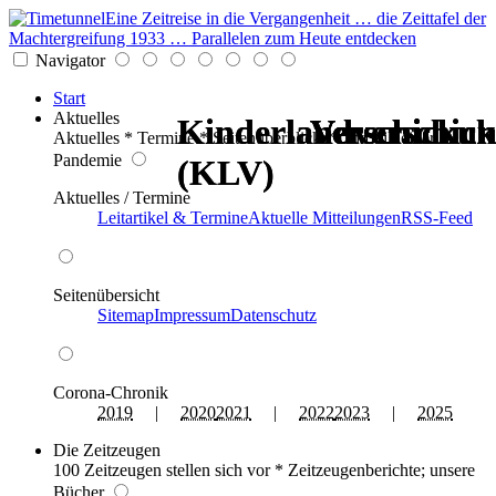
Eine Zeitreise in die Vergangenheit … die Zeittafel der
Machtergreifung 1933 … Parallelen zum Heute entdecken
Navigator
Start
Aktuelles
Kinderlandverschic
Kinderlandverschic
Verschickun
Verschickun
Verschickun
Verschickun
Aktuelles * Termine * Seitenüberblick * Chronik einer
Pandemie
(KLV)
(KLV)
Aktuelles / Termine
Leitartikel & Termine
Aktuelle Mitteilungen
RSS-Feed
Seitenübersicht
Sitemap
Impressum
Datenschutz
Corona-Chronik
2019
|
2020
2021
|
2022
2023
|
2025
Die Zeitzeugen
100 Zeitzeugen stellen sich vor * Zeitzeugenberichte; unsere
Bücher