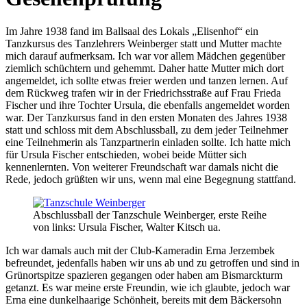
Im Jahre 1938 fand im Ballsaal des Lokals
Elisenhof
ein
Tanzkursus des Tanzlehrers Weinberger statt und Mutter machte
mich darauf aufmerksam. Ich war vor allem Mädchen gegenüber
ziemlich schüchtern und gehemmt. Daher hatte Mutter mich dort
angemeldet, ich sollte etwas freier werden und tanzen lernen. Auf
dem Rückweg trafen wir in der Friedrichsstraße auf Frau Frieda
Fischer und ihre Tochter Ursula, die ebenfalls angemeldet worden
war. Der Tanzkursus fand in den ersten Monaten des Jahres 1938
statt und schloss mit dem Abschlussball, zu dem jeder Teilnehmer
eine Teilnehmerin als Tanzpartnerin einladen sollte. Ich hatte mich
für Ursula Fischer entschieden, wobei beide Mütter sich
kennenlernten. Von weiterer Freundschaft war damals nicht die
Rede, jedoch grüßten wir uns, wenn mal eine Begegnung stattfand.
Abschlussball der Tanzschule Weinberger, erste Reihe
von links: Ursula Fischer, Walter Kitsch ua.
Ich war damals auch mit der Club-Kameradin Erna Jerzembek
befreundet, jedenfalls haben wir uns ab und zu getroffen und sind in
Grünortspitze spazieren gegangen oder haben am Bismarckturm
getanzt. Es war meine erste Freundin, wie ich glaubte, jedoch war
Erna eine dunkelhaarige Schönheit, bereits mit dem Bäckersohn