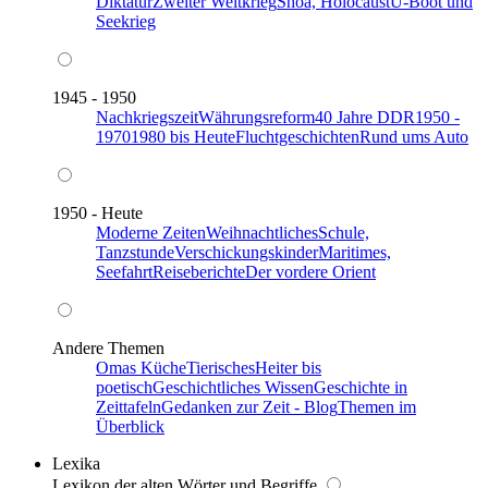
Diktatur
Zweiter Weltkrieg
Shoa, Holocaust
U-Boot und
Seekrieg
1945 - 1950
Nachkriegszeit
Währungsreform
40 Jahre DDR
1950 -
1970
1980 bis Heute
Fluchtgeschichten
Rund ums Auto
1950 - Heute
Moderne Zeiten
Weihnachtliches
Schule,
Tanzstunde
Verschickungskinder
Maritimes,
Seefahrt
Reiseberichte
Der vordere Orient
Andere Themen
Omas Küche
Tierisches
Heiter bis
poetisch
Geschichtliches Wissen
Geschichte in
Zeittafeln
Gedanken zur Zeit - Blog
Themen im
Überblick
Lexika
Lexikon der alten Wörter und Begriffe