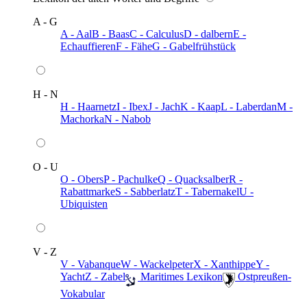
A - G
A - Aal
B - Baas
C - Calculus
D - dalbern
E -
Echauffieren
F - Fähe
G - Gabelfrühstück
H - N
H - Haarnetz
I - Ibex
J - Jach
K - Kaap
L - Laberdan
M -
Machorka
N - Nabob
O - U
O - Obers
P - Pachulke
Q - Quacksalber
R -
Rabattmarke
S - Sabberlatz
T - Tabernakel
U -
Ubiquisten
V - Z
V - Vabanque
W - Wackelpeter
X - Xanthippe
Y -
Yacht
Z - Zabel
️ Maritimes Lexikon
️ Ostpreußen-
Vokabular