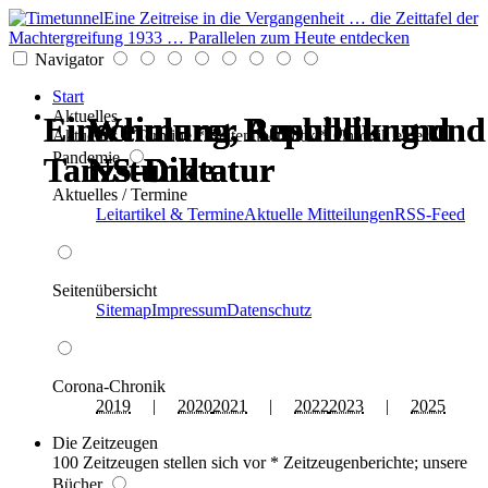
Eine Zeitreise in die Vergangenheit … die Zeittafel der
Machtergreifung 1933 … Parallelen zum Heute entdecken
Navigator
Start
Aktuelles
Einschulung, Ausbildung und
Einschulung, Ausbildung und
Weimarer Republik und
Weimarer Republik und
Weimarer Republik und
Weimarer Republik und
Aktuelles * Termine * Seitenüberblick * Chronik einer
Pandemie
Tanzstunde
Tanzstunde
NS-Diktatur
NS-Diktatur
NS-Diktatur
NS-Diktatur
Aktuelles / Termine
Leitartikel & Termine
Aktuelle Mitteilungen
RSS-Feed
Seitenübersicht
Sitemap
Impressum
Datenschutz
Corona-Chronik
2019
|
2020
2021
|
2022
2023
|
2025
Die Zeitzeugen
100 Zeitzeugen stellen sich vor * Zeitzeugenberichte; unsere
Bücher