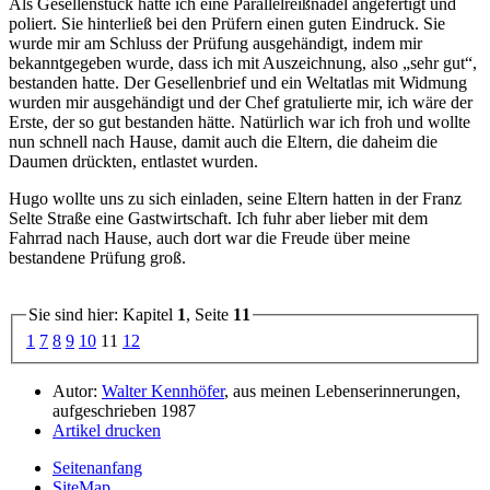
Als Gesellenstück hatte ich eine Parallelreißnadel angefertigt und
poliert. Sie hinterließ bei den Prüfern einen guten Eindruck. Sie
wurde mir am Schluss der Prüfung ausgehändigt, indem mir
bekanntgegeben wurde, dass ich mit Auszeichnung, also
sehr gut
,
bestanden hatte. Der Gesellenbrief und ein Weltatlas mit Widmung
wurden mir ausgehändigt und der Chef gratulierte mir, ich wäre der
Erste, der so gut bestanden hätte. Natürlich war ich froh und wollte
nun schnell nach Hause, damit auch die Eltern, die daheim die
Daumen drückten, entlastet wurden.
Hugo wollte uns zu sich einladen, seine Eltern hatten in der Franz
Selte Straße eine Gastwirtschaft. Ich fuhr aber lieber mit dem
Fahrrad nach Hause, auch dort war die Freude über meine
bestandene Prüfung groß.
Sie sind hier: Kapitel
1
, Seite
11
1
7
8
9
10
11
12
Autor:
Walter Kennhöfer
, aus meinen Lebenserinnerungen,
aufgeschrieben 1987
Artikel drucken
Seitenanfang
SiteMap