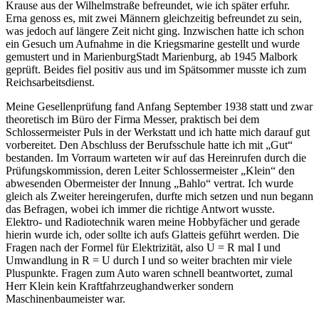
Krause aus der Wilhelmstraße befreundet, wie ich später erfuhr.
Erna genoss es, mit zwei Männern gleichzeitig befreundet zu sein,
was jedoch auf längere Zeit nicht ging. Inzwischen hatte ich schon
ein Gesuch um Aufnahme in die Kriegsmarine gestellt und wurde
gemustert und in
Marienburg
Stadt Marienburg, ab 1945 Malbork
geprüft. Beides fiel positiv aus und im Spätsommer musste ich zum
Reichsarbeitsdienst.
Meine Gesellenprüfung fand Anfang September 1938 statt und zwar
theoretisch im Büro der Firma Messer, praktisch bei dem
Schlossermeister Puls in der Werkstatt und ich hatte mich darauf gut
vorbereitet. Den Abschluss der Berufsschule hatte ich mit
Gut
bestanden. Im Vorraum warteten wir auf das Hereinrufen durch die
Prüfungskommission, deren Leiter Schlossermeister
Klein
den
abwesenden Obermeister der Innung
Bahlo
vertrat. Ich wurde
gleich als Zweiter hereingerufen, durfte mich setzen und nun begann
das Befragen, wobei ich immer die richtige Antwort wusste.
Elektro- und Radiotechnik waren meine Hobbyfächer und gerade
hierin wurde ich, oder sollte ich aufs Glatteis geführt werden. Die
Fragen nach der Formel für Elektrizität, also U = R mal I und
Umwandlung in R = U durch I und so weiter brachten mir viele
Pluspunkte. Fragen zum Auto waren schnell beantwortet, zumal
Herr Klein kein Kraftfahrzeughandwerker sondern
Maschinenbaumeister war.