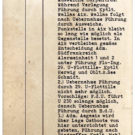
Ausweiche Carpentras.
Während Verlegung
Führung durch Kptlt.
Wallas Aix. Wallas folgt
nach Uebernahme Führung
durch Ausweiche.
Funkstelle in Aix bleibt
so lang wie möglich als
Gegenstelle besetzt. In
Aix verbleiben gemäss
Entscheidung Adm.
Südfrankreich
Alarmeinheit 1 und 2
unter Führung Flo-Ing.
29. U-Flottille- Kptlt
Herwig und Oblt.z.See
Schmidt.
2.) Uebernahme Führung
durch 29. U-Flottille
nicht mehr möglich.
Vorschläge: F.d.U. führt
U 230 solange möglich,
danach Uebernahme
Führung durch B.d.U.
3.) Adm. Aegaeis wird
über Lage Ostboote von
hier unterrichtet und
gebeten, Führung nach