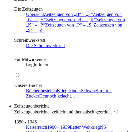
Die Zeitzeugen
Übersicht
Zeitzeugen von
B
–
F
Zeitzeugen von
G
–
H
Zeitzeugen von
H
–
K
Zeitzeugen von
K
–
P
Zeitzeugen von
P
–
S
Zeitzeugen von
S
–
Z
Schreibwerkstatt
Die Schreibwerkstatt
Für Mitwirkende
LogIn Intern
Unsere Bücher
Bücher bestellen
Kriegskinder
Schwarzbrot mit
Zucker
Dennoch gelacht…
Zeitzeugenberichte
Zeitzeugenberichte, zeitlich und thematisch geordnet
1850 - 1945
Kaiserreich
1900 - 1939
Erster Weltkrieg
NS-