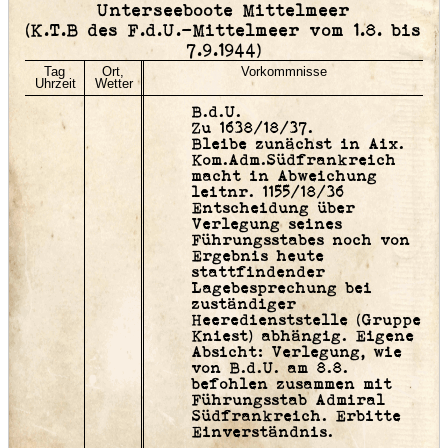
Unterseeboote Mittelmeer
(K.T.B des F.d.U.-Mittelmeer vom 1.8. bis
7.9.1944)
Tag
Ort,
Vorkommnisse
Uhrzeit
Wetter
B.d.U.
Zu 1638/18/37.
Bleibe zunächst in Aix.
Kom.Adm.Südfrankreich
macht in Abweichung
leitnr. 1155/18/36
Entscheidung über
Verlegung seines
Führungsstabes noch von
Ergebnis heute
stattfindender
Lagebesprechung bei
zuständiger
Heeredienststelle (Gruppe
Kniest) abhängig. Eigene
Absicht: Verlegung, wie
von B.d.U. am 8.8.
befohlen zusammen mit
Führungsstab Admiral
Südfrankreich. Erbitte
Einverständnis.