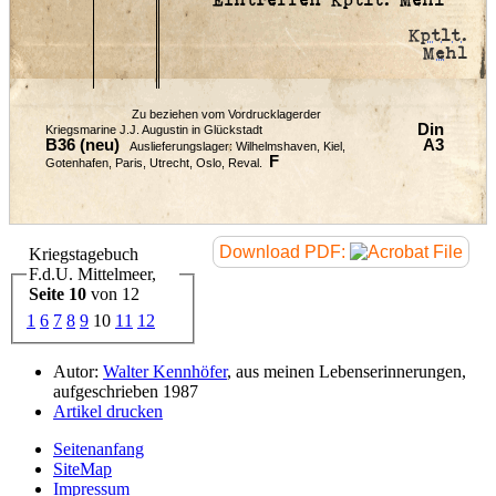
Eintreffen Kptlt. Mehl
Kptlt.
Mehl
Zu beziehen vom Vordrucklagerder
Din
Kriegsmarine J.J. Augustin in Glückstadt
B36 (neu)
A3
Auslieferungslager: Wilhelmshaven, Kiel,
F
Gotenhafen, Paris, Utrecht, Oslo, Reval.
Download PDF:
Kriegstagebuch
F.d.U. Mittelmeer,
Seite 10
von 12
1
6
7
8
9
10
11
12
Autor:
Walter Kennhöfer
, aus meinen Lebenserinnerungen,
aufgeschrieben 1987
Artikel drucken
Seitenanfang
SiteMap
Impressum