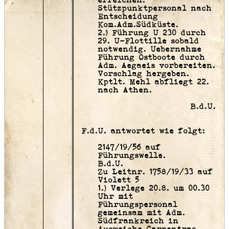
erreichen.
Stützpunktpersonal nach
Entscheidung
Kom.Adm.Südküste.
2.) Führung U 230 durch
29. U-Flottille sobald
notwendig. Uebernahme
Führung Ostboote durch
Adm. Aegaeis vorbereiten.
Vorschlag hergeben.
Kptlt. Mehl abfliegt 22.
nach Athen.
B.d.U.
F.d.U. antwortet wie folgt:
2147/19/56 auf
Führungswelle.
B.d.U.
Zu Leitnr. 1758/19/33 auf
Violett 5
1.) Verlege 20.8. um 00.30
Uhr mit
Führungspersonal
gemeinsam mit Adm.
Südfrankreich in