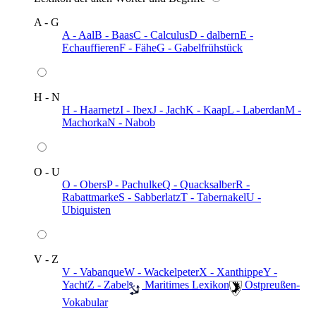
A - G
A - Aal
B - Baas
C - Calculus
D - dalbern
E -
Echauffieren
F - Fähe
G - Gabelfrühstück
H - N
H - Haarnetz
I - Ibex
J - Jach
K - Kaap
L - Laberdan
M -
Machorka
N - Nabob
O - U
O - Obers
P - Pachulke
Q - Quacksalber
R -
Rabattmarke
S - Sabberlatz
T - Tabernakel
U -
Ubiquisten
V - Z
V - Vabanque
W - Wackelpeter
X - Xanthippe
Y -
Yacht
Z - Zabel
️ Maritimes Lexikon
️ Ostpreußen-
Vokabular