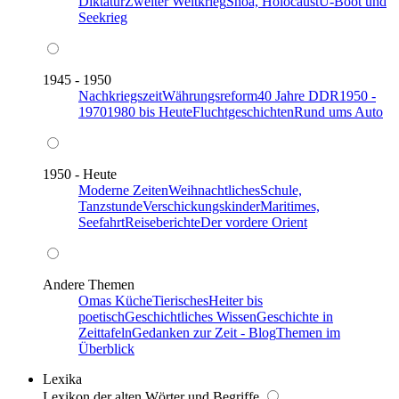
Diktatur
Zweiter Weltkrieg
Shoa, Holocaust
U-Boot und
Seekrieg
1945 - 1950
Nachkriegszeit
Währungsreform
40 Jahre DDR
1950 -
1970
1980 bis Heute
Fluchtgeschichten
Rund ums Auto
1950 - Heute
Moderne Zeiten
Weihnachtliches
Schule,
Tanzstunde
Verschickungskinder
Maritimes,
Seefahrt
Reiseberichte
Der vordere Orient
Andere Themen
Omas Küche
Tierisches
Heiter bis
poetisch
Geschichtliches Wissen
Geschichte in
Zeittafeln
Gedanken zur Zeit - Blog
Themen im
Überblick
Lexika
Lexikon der alten Wörter und Begriffe