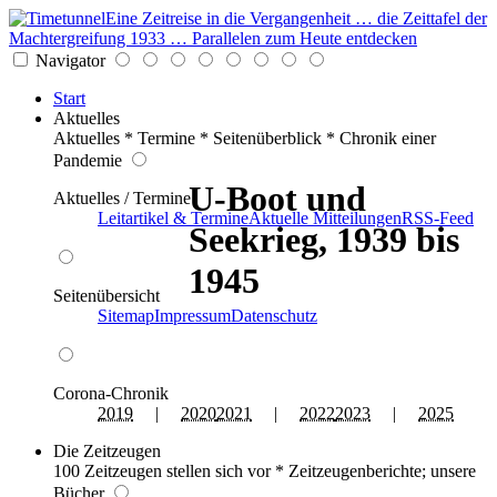
Eine Zeitreise in die Vergangenheit … die Zeittafel der
Machtergreifung 1933 … Parallelen zum Heute entdecken
Navigator
Start
Aktuelles
Aktuelles * Termine * Seitenüberblick * Chronik einer
Pandemie
U-Boot und
Aktuelles / Termine
Leitartikel & Termine
Aktuelle Mitteilungen
RSS-Feed
Seekrieg, 1939 bis
1945
Seitenübersicht
Sitemap
Impressum
Datenschutz
Corona-Chronik
2019
|
2020
2021
|
2022
2023
|
2025
Die Zeitzeugen
100 Zeitzeugen stellen sich vor * Zeitzeugenberichte; unsere
Bücher