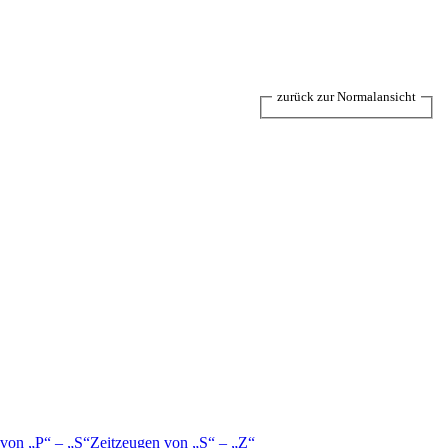
zurück zur Normalansicht
 von
P
–
S
Zeitzeugen von
S
–
Z