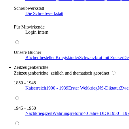
Schreibwerkstatt
Die Schreibwerkstatt
Für Mitwirkende
LogIn Intern
Unsere Bücher
Bücher bestellen
Kriegskinder
Schwarzbrot mit Zucker
De
Zeitzeugenberichte
Zeitzeugenberichte, zeitlich und thematisch geordnet
1850 - 1945
Kaiserreich
1900 - 1939
Erster Weltkrieg
NS-Diktatur
Zwei
1945 - 1950
Nachkriegszeit
Währungsreform
40 Jahre DDR
1950 - 19