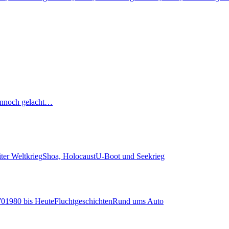
nnoch gelacht…
ter Weltkrieg
Shoa, Holocaust
U-Boot und Seekrieg
70
1980 bis Heute
Fluchtgeschichten
Rund ums Auto