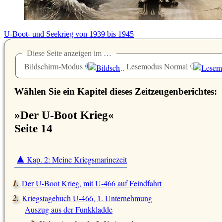
U-Boot- und Seekrieg von 1939 bis 1945
Diese Seite anzeigen im …
Bildschirm-Modus
Lesemodus Normal
Wählen Sie ein Kapitel dieses Zeitzeugenberichtes:
»Der U-Boot Krieg«
Seite 14
🔺 Kap. 2: Meine Kriegsmarinezeit
Der U-Boot Krieg, mit U-466 auf Feindfahrt
Kriegstagebuch U-466, 1. Unternehmung
Auszug aus der Funkkladde