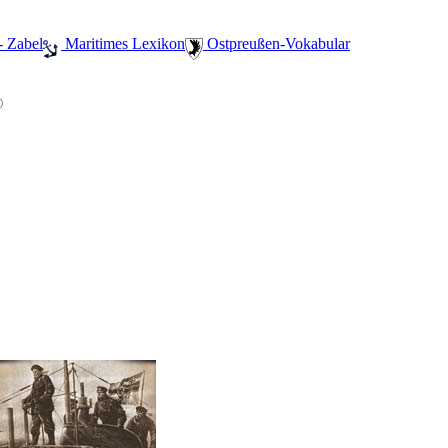
- Zabel
️ Maritimes Lexikon
️ Ostpreußen-Vokabular