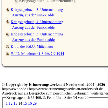
Kriegstagebuch, 2. Unternehmung
Auszug aus der Funkkladde
Kriegstagebuch, 3. Unternehmung
Auszug aus der Funkkladde
Kriegstagebuch, 4. Unternehmung
Auszug aus der Funkkladde
Kriegstagebuch, 5. Unternehmung
Auszug aus der Funkkladde
K.t.b. des F.d.U. Mittelmeer
F.d.U.-Mittelmeer 1.8. bis 7.9.1944
© Copyright by Erinnerungswerkstatt Norderstedt 2004 - 2026
https://ewnor.de / https://www.erinnerungswerkstatt-norderstedt.de
Ausdruck nur als Leseprobe zum persönlichen Gebrauch, weitergehend
Kriegstagebuch U-466, 2. Feindfahrt,
Seite 14
von 29
1
12
13
14
15
16
29