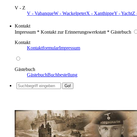
V - Z
V - Vabanque
W - Wackelpeter
X - Xanthippe
Y - Yacht
Z 
Kontakt
Impressum * Kontakt zur Erinnerungswerkstatt * Gästebuch
Kontakt
Kontaktformular
Impressum
Gästebuch
Gästebuch
Buchbestellung