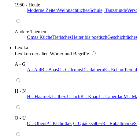
1950 - Heute
Moderne Zeiten
Weihnachtliches
Schule, Tanzstunde
Vers
Andere Themen
Omas Küche
Tierisches
Heiter bis poetisch
Geschichtliche
Lexika
Lexikon der alten Wörter und Begriffe
A - G
A - Aal
B - Baas
C - Calculus
D - dalbern
E - Echauffieren
H - N
H - Haarnetz
I - Ibex
J - Jach
K - Kaap
L - Laberdan
M - M
O - U
O - Obers
P - Pachulke
Q - Quacksalber
R - Rabattmarke
S