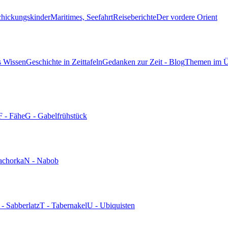
chickungskinder
Maritimes, Seefahrt
Reiseberichte
Der vordere Orient
s Wissen
Geschichte in Zeittafeln
Gedanken zur Zeit - Blog
Themen im Ü
F - Fähe
G - Gabelfrühstück
achorka
N - Nabob
 - Sabberlatz
T - Tabernakel
U - Ubiquisten