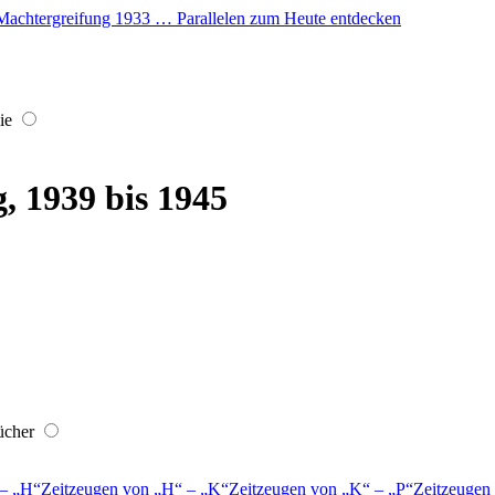
er Machtergreifung 1933 … Parallelen zum Heute entdecken
ie
, 1939 bis 1945
ücher
–
H
Zeitzeugen von
H
–
K
Zeitzeugen von
K
–
P
Zeitzeugen