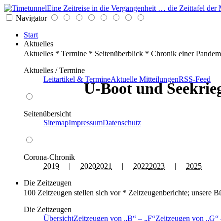
Eine Zeitreise in die Vergangenheit … die Zeittafel d
Navigator
Start
Aktuelles
Aktuelles * Termine * Seitenüberblick * Chronik einer Pandem
Aktuelles / Termine
Leitartikel & Termine
Aktuelle Mitteilungen
RSS-Feed
U-Boot und Seekrieg
Seitenübersicht
Sitemap
Impressum
Datenschutz
Corona-Chronik
2019
|
2020
2021
|
2022
2023
|
2025
Die Zeitzeugen
100 Zeitzeugen stellen sich vor * Zeitzeugenberichte; unsere B
Die Zeitzeugen
Übersicht
Zeitzeugen von
B
–
F
Zeitzeugen von
G