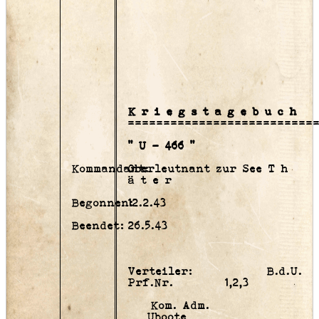
K r i e g s t a g e b u c h
==========================
" U - 466 "
Kommandant:
Oberleutnant zur See T h
ä t e r
Begonnen:
12.2.43
Beendet:
26.5.43
Verteiler: B.d.U.
Prf.Nr. 1,2,3
Kom. Adm.
Uboote