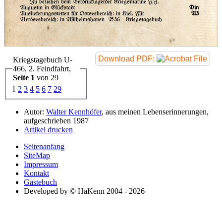
Zu beziehen vom Vordrucklagerder Kriegsmarine J.J.
Augustin in Glückstadt
Din
Auslieferungsstetten für Ostseebereich: in Kiel. Für
A3
Nordseebereich: in Wilhelmshaven
B36 Kriegstagebuch
Download PDF:
Kriegstagebuch U-
466, 2. Feindfahrt,
Seite 1
von 29
1
2
3
4
5
6
7
29
Autor:
Walter Kennhöfer
, aus meinen Lebenserinnerungen,
aufgeschrieben 1987
Artikel drucken
Seitenanfang
SiteMap
Impressum
Kontakt
Gästebuch
Developed by © HaKenn 2004 - 2026