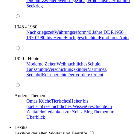
Diktatur
Zweiter Weltkrieg
Shoa, Holocaust
U-Boot und
Seekrieg
1945 - 1950
Nachkriegszeit
Währungsreform
40 Jahre DDR
1950 -
1970
1980 bis Heute
Fluchtgeschichten
Rund ums Auto
1950 - Heute
Moderne Zeiten
Weihnachtliches
Schule,
Tanzstunde
Verschickungskinder
Maritimes,
Seefahrt
Reiseberichte
Der vordere Orient
Andere Themen
Omas Küche
Tierisches
Heiter bis
poetisch
Geschichtliches Wissen
Geschichte in
Zeittafeln
Gedanken zur Zeit - Blog
Themen im
Überblick
Lexika
Lexikon der alten Wörter und Begriffe