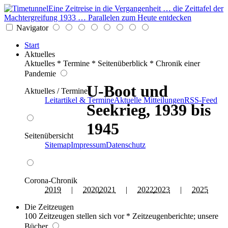
Eine Zeitreise in die Vergangenheit … die Zeittafel der
Machtergreifung 1933 … Parallelen zum Heute entdecken
Navigator
Start
Aktuelles
Aktuelles * Termine * Seitenüberblick * Chronik einer
Pandemie
U-Boot und
Aktuelles / Termine
Leitartikel & Termine
Aktuelle Mitteilungen
RSS-Feed
Seekrieg, 1939 bis
1945
Seitenübersicht
Sitemap
Impressum
Datenschutz
Corona-Chronik
2019
|
2020
2021
|
2022
2023
|
2025
Die Zeitzeugen
100 Zeitzeugen stellen sich vor * Zeitzeugenberichte; unsere
Bücher