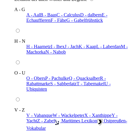
A - G
A - Aal
B - Baas
C - Calculus
D - dalbern
E -
Echauffieren
F - Fähe
G - Gabelfrühstück
H - N
H - Haarnetz
I - Ibex
J - Jach
K - Kaap
L - Laberdan
M -
Machorka
N - Nabob
O - U
O - Obers
P - Pachulke
Q - Quacksalber
R -
Rabattmarke
S - Sabberlatz
T - Tabernakel
U -
Ubiquisten
V - Z
V - Vabanque
W - Wackelpeter
X - Xanthippe
Y -
Yacht
Z - Zabel
️ Maritimes Lexikon
️ Ostpreußen-
Vokabular