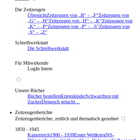
Die Zeitzeugen
Übersicht
Zeitzeugen von
B
–
F
Zeitzeugen von
G
–
H
Zeitzeugen von
H
–
K
Zeitzeugen von
K
–
P
Zeitzeugen von
P
–
S
Zeitzeugen von
S
–
Z
Schreibwerkstatt
Die Schreibwerkstatt
Für Mitwirkende
LogIn Intern
Unsere Bücher
Bücher bestellen
Kriegskinder
Schwarzbrot mit
Zucker
Dennoch gelacht…
Zeitzeugenberichte
Zeitzeugenberichte, zeitlich und thematisch geordnet
1850 - 1945
Kaiserreich
1900 - 1939
Erster Weltkrieg
NS-