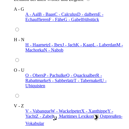
A - G
A - Aal
B - Baas
C - Calculus
D - dalbern
E -
Echauffieren
F - Fähe
G - Gabelfrühstück
H - N
H - Haarnetz
I - Ibex
J - Jach
K - Kaap
L - Laberdan
M -
Machorka
N - Nabob
O - U
O - Obers
P - Pachulke
Q - Quacksalber
R -
Rabattmarke
S - Sabberlatz
T - Tabernakel
U -
Ubiquisten
V - Z
V - Vabanque
W - Wackelpeter
X - Xanthippe
Y -
Yacht
Z - Zabel
️ Maritimes Lexikon
️ Ostpreußen-
Vokabular