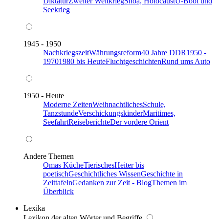
Diktatur
Zweiter Weltkrieg
Shoa, Holocaust
U-Boot und
Seekrieg
1945 - 1950
Nachkriegszeit
Währungsreform
40 Jahre DDR
1950 -
1970
1980 bis Heute
Fluchtgeschichten
Rund ums Auto
1950 - Heute
Moderne Zeiten
Weihnachtliches
Schule,
Tanzstunde
Verschickungskinder
Maritimes,
Seefahrt
Reiseberichte
Der vordere Orient
Andere Themen
Omas Küche
Tierisches
Heiter bis
poetisch
Geschichtliches Wissen
Geschichte in
Zeittafeln
Gedanken zur Zeit - Blog
Themen im
Überblick
Lexika
Lexikon der alten Wörter und Begriffe