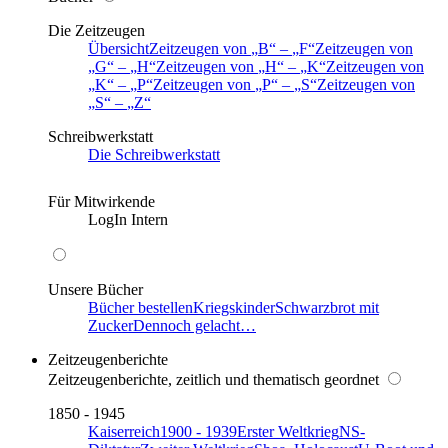
Die Zeitzeugen
Übersicht
Zeitzeugen von
B
–
F
Zeitzeugen von
G
–
H
Zeitzeugen von
H
–
K
Zeitzeugen von
K
–
P
Zeitzeugen von
P
–
S
Zeitzeugen von
S
–
Z
Schreibwerkstatt
Die Schreibwerkstatt
Für Mitwirkende
LogIn Intern
Unsere Bücher
Bücher bestellen
Kriegskinder
Schwarzbrot mit
Zucker
Dennoch gelacht…
Zeitzeugenberichte
Zeitzeugenberichte, zeitlich und thematisch geordnet
1850 - 1945
Kaiserreich
1900 - 1939
Erster Weltkrieg
NS-