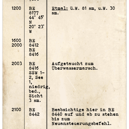
1200
BE
Etmal:
ü.W. 81 sm, u.W. 30
8177
sm.
44° 45'
N
20° 23'
W
1600
BE
2000
8412
BE
8416
2003
BE
Aufgetaucht zum
8416
Überwassermarsch.
SSW 1-
2, See
1,
niedrig,
bed.,
Sicht
3 sm.
2100
BE
Beabsichtige hier in BE
8442
8440 auf und ab zu stehen
bis zum
Neuansteuerungsbefehl.