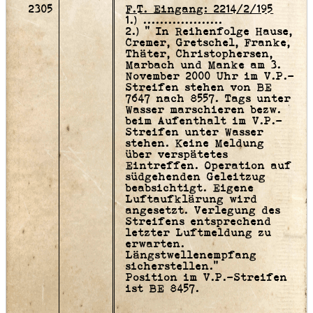
2305
F.T. Eingang: 2214/2/195
1.) ...................
2.) " In Reihenfolge Hause,
Cremer, Gretschel, Franke,
Thäter, Christophersen,
Marbach und Manke am 3.
November 2000 Uhr im V.P.-
Streifen stehen von BE
7647 nach 8557. Tags unter
Wasser marschieren bezw.
beim Aufenthalt im V.P.-
Streifen unter Wasser
stehen. Keine Meldung
über verspätetes
Eintreffen. Operation auf
südgehenden Geleitzug
beabsichtigt. Eigene
Luftaufklärung wird
angesetzt. Verlegung des
Streifens entsprechend
letzter Luftmeldung zu
erwarten.
Längstwellenempfang
sicherstellen."
Position im V.P.-Streifen
ist BE 8457.