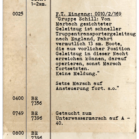
1-2sm.
0025
F.T. Eingang: 0010/2/169
"Gruppe Schill: Von
Marbach gesichteter
Geleitzug ist schneller
Truppentransportergeleitzug
nach England, Fahrt
vermutlich 13 sm. Boote,
die aus vorlicher Position
Geleitzug in dieser Nacht
erreichen können, darauf
operieren, sonst Marsch
fortsetzten.
Keine Meldung."
Setze Marsch auf
Ansteuerung fort. s.o."
0400
BE
7356
0749
BE
Getaucht zum
7396
Unterwassermarsch auf A -
40.
0800
BE
7396