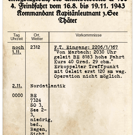
4. Feindfahrt vom 16.8. bis 19.11. 1943
Kommandant Kapitänleutnant z.See
Thäter
Tag
Ort,
Vorkommnisse
Uhrzeit
Wetter
noch
2312
F.T. Eingang: 2206/1/167
1.11.
"Von Marbach: 2030 Uhr
geleit BE 8183 hohe Fahrt
Kurs 40 Grad. 29 cbm."
Erkoppelter Treffpunkt
mit Geleit erst 120 sm weg.
Operation nicht möglich.
2.11.
Nordatlantik
0000
BE
7324
SO 3,
See 2-
3,
niedrig,
bed.,
Regen,
Sicht