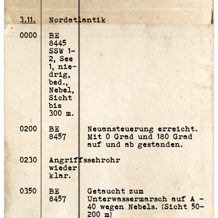
3.11.
Nordatlantik
0000
BE
8445
SSW 1-
2, See
1, nie­
drig,
bed.,
Nebel,
Sicht
bis
300 m.
0200
BE
Neuansteuerung erreicht.
8457
Mit 0 Grad und 180 Grad
auf und ab gestanden.
0230
Angriffssehrohr
wieder
klar.
0350
BE
Getaucht zum
8457
Unterwassermarsch auf A -
40 wegen Nebels. (Sicht 50-
200 m)