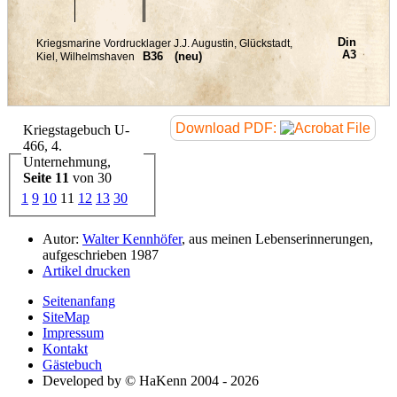
Download PDF:
Kriegstagebuch U-
466, 4.
Unternehmung,
Seite 11
von 30
1
9
10
11
12
13
30
Autor:
Walter Kennhöfer
, aus meinen Lebenserinnerungen,
aufgeschrieben 1987
Artikel drucken
Seitenanfang
SiteMap
Impressum
Kontakt
Gästebuch
Developed by © HaKenn 2004 - 2026