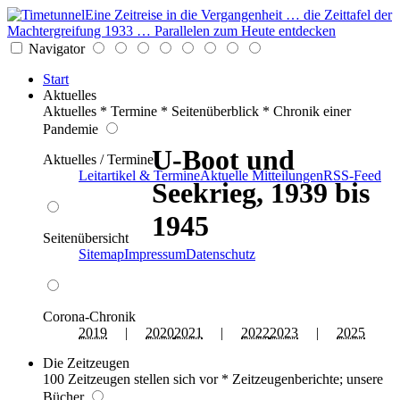
Eine Zeitreise in die Vergangenheit … die Zeittafel der
Machtergreifung 1933 … Parallelen zum Heute entdecken
Navigator
Start
Aktuelles
Aktuelles * Termine * Seitenüberblick * Chronik einer
Pandemie
U-Boot und
Aktuelles / Termine
Leitartikel & Termine
Aktuelle Mitteilungen
RSS-Feed
Seekrieg, 1939 bis
1945
Seitenübersicht
Sitemap
Impressum
Datenschutz
Corona-Chronik
2019
|
2020
2021
|
2022
2023
|
2025
Die Zeitzeugen
100 Zeitzeugen stellen sich vor * Zeitzeugenberichte; unsere
Bücher