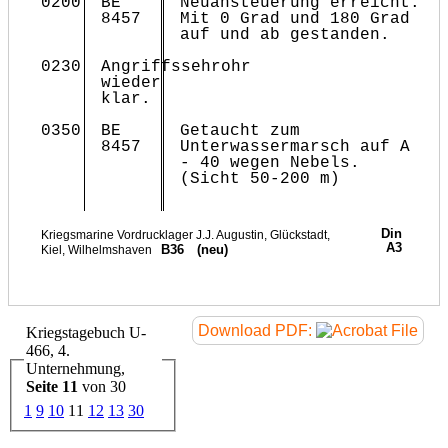
0200
BE
Neuansteuerung erreicht.
8457
Mit 0 Grad und 180 Grad
auf und ab gestanden.
0230
Angriffssehrohr
wieder
klar.
0350
BE
Getaucht zum
8457
Unterwassermarsch auf A
- 40 wegen Nebels.
(Sicht 50-200 m)
Download PDF:
Kriegstagebuch U-
466, 4.
Unternehmung,
Seite 11
von 30
1
9
10
11
12
13
30