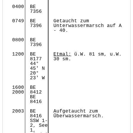
0400
BE
7356
0749
BE
Getaucht zum
7396
Unterwassermarsch auf A
- 40.
0800
BE
7396
1200
BE
Etmal:
ü.W. 81 sm, u.W.
8177
30 sm.
44°
45' N
20°
23' W
1600
BE
2000
8412
BE
8416
2003
BE
Aufgetaucht zum
8416
Überwassermarsch.
SSW 1-
2, See
1,