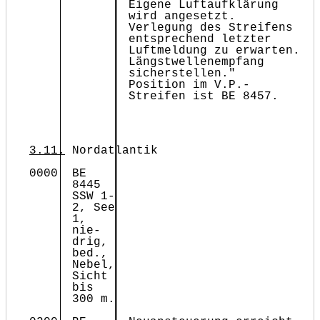
Eigene Luftaufklärung
wird angesetzt.
Verlegung des Streifens
entsprechend letzter
Luftmeldung zu erwarten.
Längstwellenempfang
sicherstellen."
Position im V.P.-
Streifen ist BE 8457.
3.11.
Nordatlantik
0000
BE
8445
SSW 1-
2, See
1,
nie­
drig,
bed.,
Nebel,
Sicht
bis
300 m.