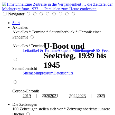
Eine Zeitreise in die Vergangenheit … die Zeittafel der
Machtergreifung 1933 … Parallelen zum Heute entdecken
Navigator
Start
Aktuelles
Aktuelles * Termine * Seitenüberblick * Chronik einer
Pandemie
U-Boot und
Aktuelles / Termine
Leitartikel & Termine
Aktuelle Mitteilungen
RSS-Feed
Seekrieg, 1939 bis
1945
Seitenübersicht
Sitemap
Impressum
Datenschutz
Corona-Chronik
2019
|
2020
2021
|
2022
2023
|
2025
Die Zeitzeugen
100 Zeitzeugen stellen sich vor * Zeitzeugenberichte; unsere
Bücher