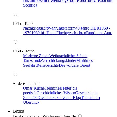
Diktatur
Zweiter Weltkrieg
Shoa, Holocaust
U-Boot und
Seekrieg
1945 - 1950
Nachkriegszeit
Währungsreform
40 Jahre DDR
1950 -
1970
1980 bis Heute
Fluchtgeschichten
Rund ums Auto
1950 - Heute
Moderne Zeiten
Weihnachtliches
Schule,
Tanzstunde
Verschickungskinder
Maritimes,
Seefahrt
Reiseberichte
Der vordere Orient
Andere Themen
Omas Küche
Tierisches
Heiter bis
poetisch
Geschichtliches Wissen
Geschichte in
Zeittafeln
Gedanken zur Zeit - Blog
Themen im
Überblick
Lexika
Lexikon der alten Wörter und Begriffe