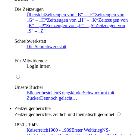
Die Zeitzeugen
Übersicht
Zeitzeugen von
B
–
F
Zeitzeugen von
G
–
H
Zeitzeugen von
H
–
K
Zeitzeugen von
K
–
P
Zeitzeugen von
P
–
S
Zeitzeugen von
S
–
Z
Schreibwerkstatt
Die Schreibwerkstatt
Für Mitwirkende
LogIn Intern
Unsere Bücher
Bücher bestellen
Kriegskinder
Schwarzbrot mit
Zucker
Dennoch gelacht…
Zeitzeugenberichte
Zeitzeugenberichte, zeitlich und thematisch geordnet
1850 - 1945
Kaiserreich
1900 - 1939
Erster Weltkrieg
NS-