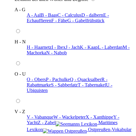
A - G
A - Aal
B - Baas
C - Calculus
D - dalbern
E -
Echauffieren
F - Fähe
G - Gabelfrühstück
H - N
H - Haarnetz
I - Ibex
J - Jach
K - Kaap
L - Laberdan
M -
Machorka
N - Nabob
O - U
O - Obers
P - Pachulke
Q - Quacksalber
R -
Rabattmarke
S - Sabberlatz
T - Tabernakel
U -
Ubiquisten
V - Z
V - Vabanque
W - Wackelpeter
X - Xanthippe
Y -
Yacht
Z - Zabel
️ Maritimes
Lexikon
️ Ostpreußen-Vokabular