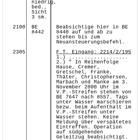
niedrig,
bed.,
Sicht
3 sm.
2100
BE
Beabsichtige hier in BE
8442
8440 auf und ab zu
stehen bis zum
Neuansteuerungsbefehl.
2305
F.T. Eingang: 2214/2/195
1.) ...................
2.) " In Reihenfolge
Hause, Cremer,
Gretschel, Franke,
Thäter, Christophersen,
Marbach und Manke am 3.
November 2000 Uhr im
V.P.-Streifen stehen von
BE 7647 nach 8557. Tags
unter Wasser marschieren
bezw. beim Aufenthalt im
V.P.-Streifen unter
Wasser stehen. Keine
Meldung über verspätetes
Eintreffen. Operation
auf südgehenden
Geleitzug beabsichtigt.