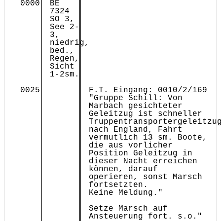
0000
BE
7324
SO 3,
See 2-
3,
niedrig,
bed.,
Regen,
Sicht
1-2sm.
0025
F.T. Eingang: 0010/2/169
"Gruppe Schill: Von
Marbach gesichteter
Geleitzug ist schneller
Truppentransportergeleitzu
nach England, Fahrt
vermutlich 13 sm. Boote,
die aus vorlicher
Position Geleitzug in
dieser Nacht erreichen
können, darauf
operieren, sonst Marsch
fortsetzten.
Keine Meldung."
Setze Marsch auf
Ansteuerung fort. s.o."