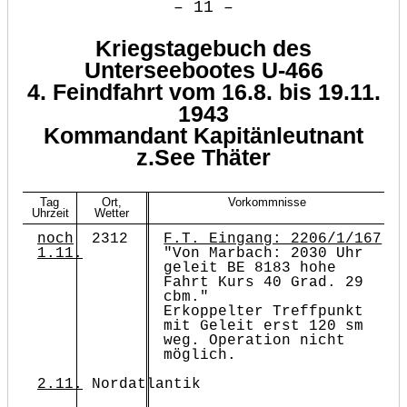
– 11 –
Kriegstagebuch des
Unterseebootes U-466
4. Feindfahrt vom 16.8. bis 19.11.
1943
Kommandant Kapitänleutnant
z.See Thäter
Tag
Ort,
Vorkommnisse
Uhrzeit
Wetter
noch
2312
F.T. Eingang: 2206/1/167
1.11.
"Von Marbach: 2030 Uhr
geleit BE 8183 hohe
Fahrt Kurs 40 Grad. 29
cbm."
Erkoppelter Treffpunkt
mit Geleit erst 120 sm
weg. Operation nicht
möglich.
2.11.
Nordatlantik