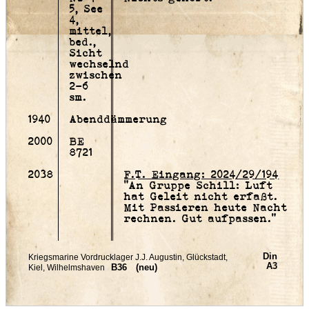
5, See
4,
mittel,
bed.,
Sicht
wechselnd
zwischen
2-6
sm.
1940
Abenddämmerung
2000
BE
8721
2038
F.T. Eingang: 2024/29/194
"An Gruppe Schill: Luft
hat Geleit nicht erfaßt.
Mit Passieren heute Nacht
rechnen. Gut aufpassen."