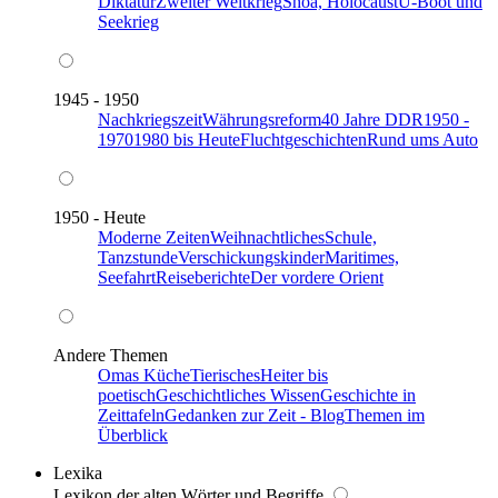
Diktatur
Zweiter Weltkrieg
Shoa, Holocaust
U-Boot und
Seekrieg
1945 - 1950
Nachkriegszeit
Währungsreform
40 Jahre DDR
1950 -
1970
1980 bis Heute
Fluchtgeschichten
Rund ums Auto
1950 - Heute
Moderne Zeiten
Weihnachtliches
Schule,
Tanzstunde
Verschickungskinder
Maritimes,
Seefahrt
Reiseberichte
Der vordere Orient
Andere Themen
Omas Küche
Tierisches
Heiter bis
poetisch
Geschichtliches Wissen
Geschichte in
Zeittafeln
Gedanken zur Zeit - Blog
Themen im
Überblick
Lexika
Lexikon der alten Wörter und Begriffe