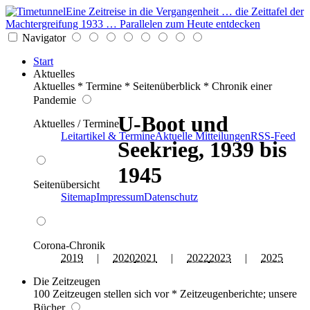
Eine Zeitreise in die Vergangenheit … die Zeittafel der
Machtergreifung 1933 … Parallelen zum Heute entdecken
Navigator
Start
Aktuelles
Aktuelles * Termine * Seitenüberblick * Chronik einer
Pandemie
U-Boot und
Aktuelles / Termine
Leitartikel & Termine
Aktuelle Mitteilungen
RSS-Feed
Seekrieg, 1939 bis
1945
Seitenübersicht
Sitemap
Impressum
Datenschutz
Corona-Chronik
2019
|
2020
2021
|
2022
2023
|
2025
Die Zeitzeugen
100 Zeitzeugen stellen sich vor * Zeitzeugenberichte; unsere
Bücher