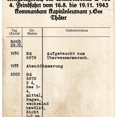
4. Feindfahrt vom 16.8. bis 19.11. 1943
Kommandant Kapitänleutnant z.See
Thäter
Tag
Ort,
Vorkommnisse
Uhrzeit
Wetter
noch
28.10.
1950
BE
Aufgetaucht zum
8878
Überwassermarsch.
1955
Abenddämmerung
2000
BE
8878
S 4,
See 3-
4,
mittel,
Regen,
wechselnd
bewölkt,
Sicht
1-2 sm.