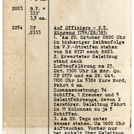
2003
B.V. =
333°
3,5 sm.
2254
CF
Auf Offiziers - F.T.
2333
Eingang 1759/28/181:
1. "Am 29. Oktober 0800 Uhr
in bisheriger Reihenfolge
im V.P.-Streifen stehen
von BE 8721 nach 8823.
2. Erwarteter Geleitzug
stand nach
Luftaufklärung am 27.
Okt. 1300 Uhr im Mar. Qu.
CF 9179 und am 28. Okt.
1100 Uhr in 5368 Kurs Nord,
Fahrt 8 sm.
Zusammensetzung: 54
Schiffe, 1 Kreuzer und 5
Geleitfahrzeuge, davon 2
Zerstörer. Geleitzug fährt
in 11 Kolonnen zu je 5
Schiffen.
3. Am 29. Tags unter
Wasser stehen. Um 1800 Uhr
Auftauchen. Vorher nur
bei Anhalt über Geleitzug.