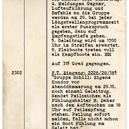
4. Meldungen Gegner,
Luftaufklärung und
Befehle an die Gruppe
werden am 29. bei jeder
Längstwellenprogrammzeit
als erster Funkspruch
gegeben, dazu auf
Empfangstiefe gehen.
5. Geleitzug wird um 1700
Uhr im Streifen erwartet.
6. Flakboote treten voll
als Kampfboote ein.
XXX
Auf 315 Grad gegangen.
2302
F.T. Eingang: 2228/28/185
"Gruppe Schill: Eigene
Kondor vor
Abenddämmerung am 29.10.
noch einmal Geleitzug.
Sendet Peilzeichen als
Fühlungshalter B. Daher
nach dem Auftauchen um 18
Uhr auf Peilempfang
stehen. Peilung sofort
melden, falls nicht schon
ein Boot Fühlung am
Geleit hat."