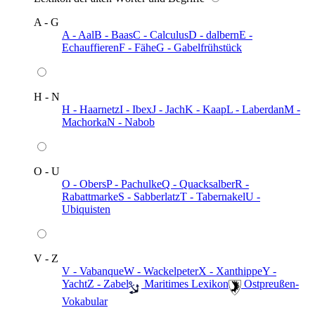
A - G
A - Aal
B - Baas
C - Calculus
D - dalbern
E -
Echauffieren
F - Fähe
G - Gabelfrühstück
H - N
H - Haarnetz
I - Ibex
J - Jach
K - Kaap
L - Laberdan
M -
Machorka
N - Nabob
O - U
O - Obers
P - Pachulke
Q - Quacksalber
R -
Rabattmarke
S - Sabberlatz
T - Tabernakel
U -
Ubiquisten
V - Z
V - Vabanque
W - Wackelpeter
X - Xanthippe
Y -
Yacht
Z - Zabel
️ Maritimes Lexikon
️ Ostpreußen-
Vokabular