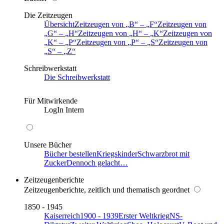
Die Zeitzeugen
Übersicht
Zeitzeugen von
B
–
F
Zeitzeugen von
G
–
H
Zeitzeugen von
H
–
K
Zeitzeugen von
K
–
P
Zeitzeugen von
P
–
S
Zeitzeugen von
S
–
Z
Schreibwerkstatt
Die Schreibwerkstatt
Für Mitwirkende
LogIn Intern
Unsere Bücher
Bücher bestellen
Kriegskinder
Schwarzbrot mit
Zucker
Dennoch gelacht…
Zeitzeugenberichte
Zeitzeugenberichte, zeitlich und thematisch geordnet
1850 - 1945
Kaiserreich
1900 - 1939
Erster Weltkrieg
NS-