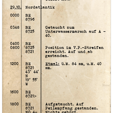
29.10.
Nordatlantik
0000
BE
8796
0348
BE
Getaucht zum
8725
Unterwassermarsch auf A -
40.
0400
BE
0800
8725
Position im V.P.-Streifen
8721
erreicht. Auf und ab
gestanden.
1200
BE
Etmal:
ü.W. 84 sm, u.W. 40
8721
sm.
43° 44'
N
19° 55'
W
1600
BE
8721>
1800
BE
Aufgetaucht. Auf
8721
Peilempfang gestanden.
NO 4-
Nichts gehört.