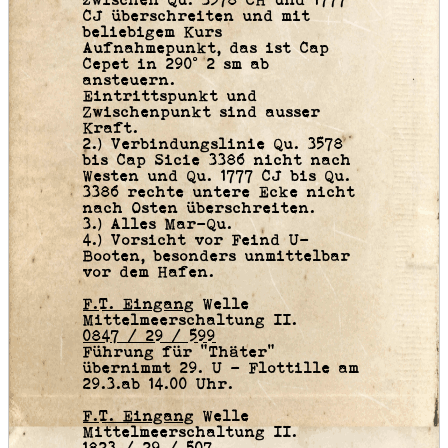
zwischen Qu. 3578 CH und 1777
CJ überschreiten und mit
beliebigem Kurs
Aufnahmepunkt, das ist Cap
Cepet in 290° 2 sm ab
ansteuern.
Eintrittspunkt und
Zwischenpunkt sind ausser
Kraft.
2.) Verbindungslinie Qu. 3578
bis Cap Sicie 3386 nicht nach
Westen und Qu. 1777 CJ bis Qu.
3386 rechte untere Ecke nicht
nach Osten überschreiten.
3.) Alles Mar-Qu.
4.) Vorsicht vor Feind U-
Booten, besonders unmittelbar
vor dem Hafen.
F.T. Eingang
Welle
Mittelmeerschaltung II.
0847 / 29 / 599
Führung für “Thäter“
übernimmt 29. U - Flottille am
29.3.ab 14.00 Uhr.
F.T. Eingang
Welle
Mittelmeerschaltung II.