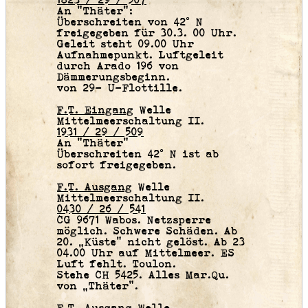
1823 / 29 / 507
An “Thäter“:
Überschreiten von 42° N
freigegeben für 30.3. 00 Uhr.
Geleit steht 09.00 Uhr
Aufnahmepunkt. Luftgeleit
durch Arado 196 von
Dämmerungsbeginn.
von 29- U-Flottille.
F.T. Eingang
Welle
Mittelmeerschaltung II.
1931 / 29 / 509
An “Thäter“
Überschreiten 42° N ist ab
sofort freigegeben.
F.T. Ausgang
Welle
Mittelmeerschaltung II.
0430 / 26 / 541
CG 9671 Wabos. Netzsperre
möglich. Schwere Schäden. Ab
20. „Küste“ nicht gelöst. Ab 23
04.00 Uhr auf Mittelmeer. ES
Luft fehlt. Toulon.
Stehe CH 5425. Alles Mar.Qu.
von „Thäter“.