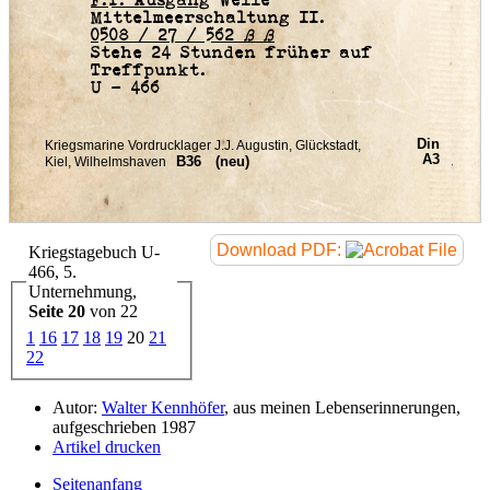
F.T. Ausgang
Welle
Mittelmeerschaltung II.
0508 / 27 / 562
ß ß
Stehe 24 Stunden früher auf
Treffpunkt.
U - 466
Download PDF:
Kriegstagebuch U-
466, 5.
Unternehmung,
Seite 20
von 22
1
16
17
18
19
20
21
22
Autor:
Walter Kennhöfer
, aus meinen Lebenserinnerungen,
aufgeschrieben 1987
Artikel drucken
Seitenanfang