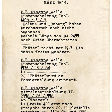
März 1944.
F.T. Eingang
Welle
Küstenschaltung “ko“.
1408 / 5 / 7
„Kolbus und „Baberg“ haben
Durchmarsch noch nicht
begonnen.
Deshalb Länge von DJ 2455
nach Osten überschreiten
…………
„Thäter“ nicht vor 17.3. Bis
dahin freies Manöver.
F.T. Eingang
Welle
Küstenschaltung “ko“.
1536 / 16 / 86
1.) ………………………………
2.) “Thäter“wird an
Passiermeldung erinnert.
F.T. Eingang
Welle
Mittelmeerschaltung II.
2958 / 26 / 558
An “Thäter“:
1.) Breite 42° erst nach
Freigabe durch 29. U-Flottille