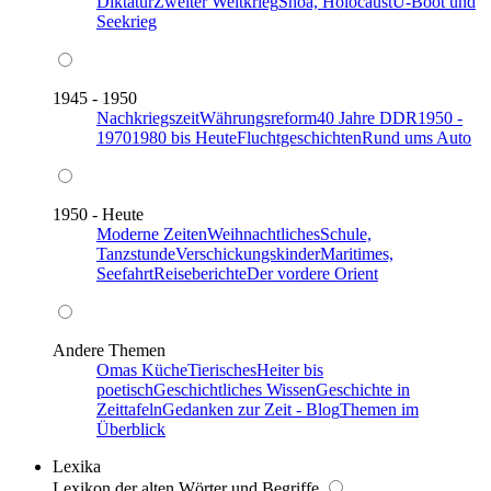
Diktatur
Zweiter Weltkrieg
Shoa, Holocaust
U-Boot und
Seekrieg
1945 - 1950
Nachkriegszeit
Währungsreform
40 Jahre DDR
1950 -
1970
1980 bis Heute
Fluchtgeschichten
Rund ums Auto
1950 - Heute
Moderne Zeiten
Weihnachtliches
Schule,
Tanzstunde
Verschickungskinder
Maritimes,
Seefahrt
Reiseberichte
Der vordere Orient
Andere Themen
Omas Küche
Tierisches
Heiter bis
poetisch
Geschichtliches Wissen
Geschichte in
Zeittafeln
Gedanken zur Zeit - Blog
Themen im
Überblick
Lexika
Lexikon der alten Wörter und Begriffe