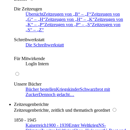
Die Zeitzeugen
Übersicht
Zeitzeugen von
B
–
F
Zeitzeugen von
G
–
H
Zeitzeugen von
H
–
K
Zeitzeugen von
K
–
P
Zeitzeugen von
P
–
S
Zeitzeugen von
S
–
Z
Schreibwerkstatt
Die Schreibwerkstatt
Für Mitwirkende
LogIn Intern
Unsere Bücher
Bücher bestellen
Kriegskinder
Schwarzbrot mit
Zucker
Dennoch gelacht…
Zeitzeugenberichte
Zeitzeugenberichte, zeitlich und thematisch geordnet
1850 - 1945
Kaiserreich
1900 - 1939
Erster Weltkrieg
NS-