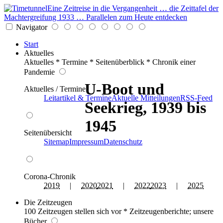
Eine Zeitreise in die Vergangenheit … die Zeittafel der
Machtergreifung 1933 … Parallelen zum Heute entdecken
Navigator
Start
Aktuelles
Aktuelles * Termine * Seitenüberblick * Chronik einer
Pandemie
U-Boot und
Aktuelles / Termine
Leitartikel & Termine
Aktuelle Mitteilungen
RSS-Feed
Seekrieg, 1939 bis
1945
Seitenübersicht
Sitemap
Impressum
Datenschutz
Corona-Chronik
2019
|
2020
2021
|
2022
2023
|
2025
Die Zeitzeugen
100 Zeitzeugen stellen sich vor * Zeitzeugenberichte; unsere
Bücher