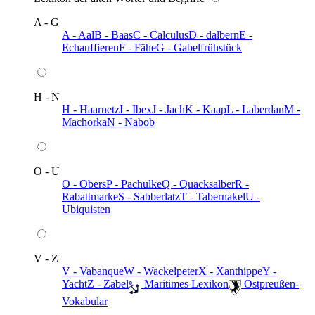
A - G
A - Aal
B - Baas
C - Calculus
D - dalbern
E -
Echauffieren
F - Fähe
G - Gabelfrühstück
H - N
H - Haarnetz
I - Ibex
J - Jach
K - Kaap
L - Laberdan
M -
Machorka
N - Nabob
O - U
O - Obers
P - Pachulke
Q - Quacksalber
R -
Rabattmarke
S - Sabberlatz
T - Tabernakel
U -
Ubiquisten
V - Z
V - Vabanque
W - Wackelpeter
X - Xanthippe
Y -
Yacht
Z - Zabel
️ Maritimes Lexikon
️ Ostpreußen-
Vokabular