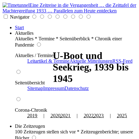
Eine Zeitreise in die Vergangenheit … die Zeittafel der
Machtergreifung 1933 … Parallelen zum Heute entdecken
Navigator
Start
Aktuelles
Aktuelles * Termine * Seitenüberblick * Chronik einer
Pandemie
U-Boot und
Aktuelles / Termine
Leitartikel & Termine
Aktuelle Mitteilungen
RSS-Feed
Seekrieg, 1939 bis
1945
Seitenübersicht
Sitemap
Impressum
Datenschutz
Corona-Chronik
2019
|
2020
2021
|
2022
2023
|
2025
Die Zeitzeugen
100 Zeitzeugen stellen sich vor * Zeitzeugenberichte; unsere
Bücher