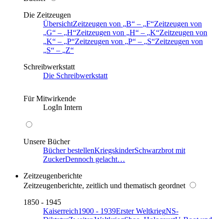
Die Zeitzeugen
Übersicht
Zeitzeugen von
B
–
F
Zeitzeugen von
G
–
H
Zeitzeugen von
H
–
K
Zeitzeugen von
K
–
P
Zeitzeugen von
P
–
S
Zeitzeugen von
S
–
Z
Schreibwerkstatt
Die Schreibwerkstatt
Für Mitwirkende
LogIn Intern
Unsere Bücher
Bücher bestellen
Kriegskinder
Schwarzbrot mit
Zucker
Dennoch gelacht…
Zeitzeugenberichte
Zeitzeugenberichte, zeitlich und thematisch geordnet
1850 - 1945
Kaiserreich
1900 - 1939
Erster Weltkrieg
NS-