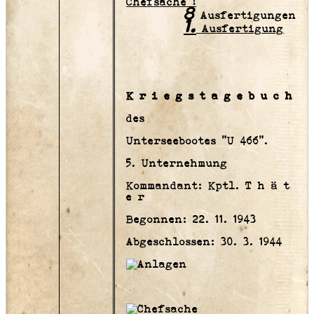
Chefsache !
8
Ausfertigungen
1.
Ausfertigung
K r i e g s t a g e b u c h
des
Unterseebootes "U 466".
5. Unternehmung
Kommandant: Kptl. T h ä t
e r
Begonnen: 22. 11. 1943
Abgeschlossen: 30. 3. 1944