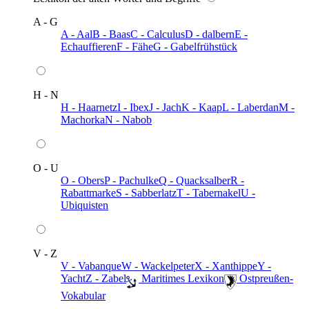
A - G
A - Aal
B - Baas
C - Calculus
D - dalbern
E -
Echauffieren
F - Fähe
G - Gabelfrühstück
H - N
H - Haarnetz
I - Ibex
J - Jach
K - Kaap
L - Laberdan
M -
Machorka
N - Nabob
O - U
O - Obers
P - Pachulke
Q - Quacksalber
R -
Rabattmarke
S - Sabberlatz
T - Tabernakel
U -
Ubiquisten
V - Z
V - Vabanque
W - Wackelpeter
X - Xanthippe
Y -
Yacht
Z - Zabel
️ Maritimes Lexikon
️ Ostpreußen-
Vokabular