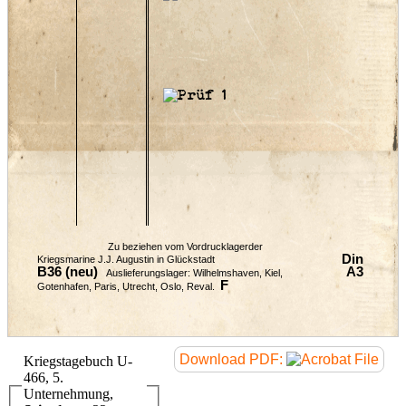
Zu beziehen vom Vordrucklagerder
Din
Kriegsmarine J.J. Augustin in Glückstadt
B36 (neu)
A3
Auslieferungslager: Wilhelmshaven, Kiel,
F
Gotenhafen, Paris, Utrecht, Oslo, Reval.
Download PDF:
Kriegstagebuch U-
466, 5.
Unternehmung,