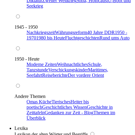
Diktatur
Zweiter Weltkrieg
Shoa, Holocaust
U-Boot und
Seekrieg
1945 - 1950
Nachkriegszeit
Währungsreform
40 Jahre DDR
1950 -
1970
1980 bis Heute
Fluchtgeschichten
Rund ums Auto
1950 - Heute
Moderne Zeiten
Weihnachtliches
Schule,
Tanzstunde
Verschickungskinder
Maritimes,
Seefahrt
Reiseberichte
Der vordere Orient
Andere Themen
Omas Küche
Tierisches
Heiter bis
poetisch
Geschichtliches Wissen
Geschichte in
Zeittafeln
Gedanken zur Zeit - Blog
Themen im
Überblick
Lexika
Lexikon der alten Wörter und Begriffe