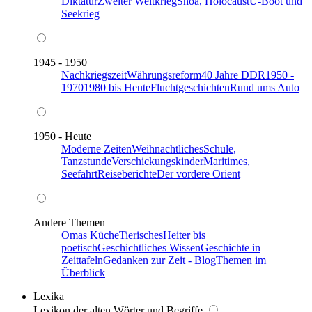
Diktatur
Zweiter Weltkrieg
Shoa, Holocaust
U-Boot und
Seekrieg
1945 - 1950
Nachkriegszeit
Währungsreform
40 Jahre DDR
1950 -
1970
1980 bis Heute
Fluchtgeschichten
Rund ums Auto
1950 - Heute
Moderne Zeiten
Weihnachtliches
Schule,
Tanzstunde
Verschickungskinder
Maritimes,
Seefahrt
Reiseberichte
Der vordere Orient
Andere Themen
Omas Küche
Tierisches
Heiter bis
poetisch
Geschichtliches Wissen
Geschichte in
Zeittafeln
Gedanken zur Zeit - Blog
Themen im
Überblick
Lexika
Lexikon der alten Wörter und Begriffe