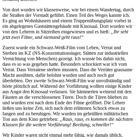
Von dort wurden wir klassenweise, wie bei einem Wandertag, durch
die Straßen der Vorstadt geführt. Einen Teil des Weges kannte ich.
Es ging an Wohnhäusern und einem Truppenübungsplatz vorbei in
ein abgelegenes Gaststättengebäude mit Kinosaal. Dort wurden wir
von den Lehrern in Sitzreihen eingewiesen und es hieß:
„Ihr seht
jetzt zwei Filme, und niemand geht raus!“
Zuerst wurde ein Schwarz-Weiß-Film vom Leben, Verrat und
Sterben im KZ (NS-Konzentrationslager, Stätten zur industriellen
Vernichtung von Menschen) gezeigt. Ich wusste bis dahin nicht,
dass es so was gegeben hatte. Besonders schockiert war ich vom
Verrat. Dass Verratene sterben mussten. Dass die Verräter grausame
Macht ausübten, dafür belohnt wurden und auch noch gut
überlebten. Der zweite Schwarz-Weiß-Film war unvollständig und
hörte plötzlich auf. Während der Vorführung wollten einige Kinder
aus Angst den Kinosaal verlassen. Sie hämmerten weinend mit den
Fäusten an die verschlossenen Türen. Doch die Türen blieben zu
und wurden erst nach dem Ende der Filme geöffnet. Die Lehrer
ließen uns keine Zeit, sich nach dem erlittenen Schock etwas zu
fangen und zu beruhigen. Wir wurden im gebrüllten militärischen
Ton aus dem Kino getrieben:
„Raus, raus, es kommen die nächsten
Klassen für die weitere Vorführung! Beeilung, schneller!“
Wir Kinder waren nicht einmal mehr fähig, wie damals üblich,