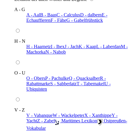
A - G
A - Aal
B - Baas
C - Calculus
D - dalbern
E -
Echauffieren
F - Fähe
G - Gabelfrühstück
H - N
H - Haarnetz
I - Ibex
J - Jach
K - Kaap
L - Laberdan
M -
Machorka
N - Nabob
O - U
O - Obers
P - Pachulke
Q - Quacksalber
R -
Rabattmarke
S - Sabberlatz
T - Tabernakel
U -
Ubiquisten
V - Z
V - Vabanque
W - Wackelpeter
X - Xanthippe
Y -
Yacht
Z - Zabel
️ Maritimes Lexikon
️ Ostpreußen-
Vokabular