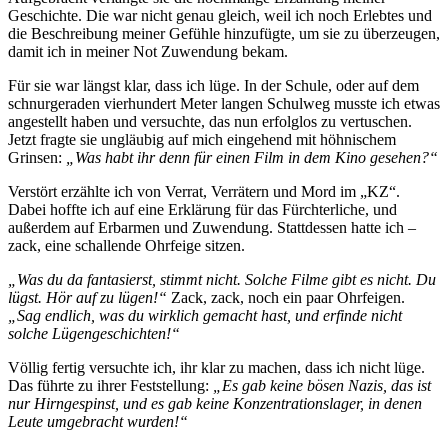
Geschichte. Die war nicht genau gleich, weil ich noch Erlebtes und
die Beschreibung meiner Gefühle hinzufügte, um sie zu überzeugen,
damit ich in meiner Not Zuwendung bekam.
Für sie war längst klar, dass ich lüge. In der Schule, oder auf dem
schnurgeraden vierhundert Meter langen Schulweg musste ich etwas
angestellt haben und versuchte, das nun erfolglos zu vertuschen.
Jetzt fragte sie ungläubig auf mich eingehend mit höhnischem
Grinsen:
„Was habt ihr denn für einen Film in dem Kino gesehen?“
Verstört erzählte ich von Verrat, Verrätern und Mord im „KZ“.
Dabei hoffte ich auf eine Erklärung für das Fürchterliche, und
außerdem auf Erbarmen und Zuwendung. Stattdessen hatte ich –
zack, eine schallende Ohrfeige sitzen.
„Was du da fantasierst, stimmt nicht. Solche Filme gibt es nicht. Du
lügst. Hör auf zu lügen!“
Zack, zack, noch ein paar Ohrfeigen.
„Sag endlich, was du wirklich gemacht hast, und erfinde nicht
solche Lügengeschichten!“
Völlig fertig versuchte ich, ihr klar zu machen, dass ich nicht lüge.
Das führte zu ihrer Feststellung:
„Es gab keine bösen Nazis, das ist
nur Hirngespinst, und es gab keine Konzentrationslager, in denen
Leute umgebracht wurden!“