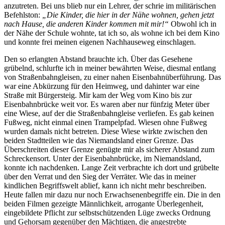
anzutreten. Bei uns blieb nur ein Lehrer, der schrie im militärischen
Befehlston:
„Die Kinder, die hier in der Nähe wohnen, gehen jetzt
nach Hause, die anderen Kinder kommen mit mir!“
Obwohl ich in
der Nähe der Schule wohnte, tat ich so, als wohne ich bei dem Kino
und konnte frei meinen eigenen Nachhauseweg einschlagen.
Den so erlangten Abstand brauchte ich. Über das Gesehene
grübelnd, schlurfte ich in meiner bewährten Weise, diesmal entlang
von Straßenbahngleisen, zu einer nahen Eisenbahnüberführung. Das
war eine Abkürzung für den Heimweg, und dahinter war eine
Straße mit Bürgersteig. Mir kam der Weg vom Kino bis zur
Eisenbahnbrücke weit vor. Es waren aber nur fünfzig Meter über
eine Wiese, auf der die Straßenbahngleise verliefen. Es gab keinen
Fußweg, nicht einmal einen Trampelpfad. Wiesen ohne Fußweg
wurden damals nicht betreten. Diese Wiese wirkte zwischen den
beiden Stadtteilen wie das Niemandsland einer Grenze. Das
Überschreiten dieser Grenze genügte mir als sicherer Abstand zum
Schreckensort. Unter der Eisenbahnbrücke, im Niemandsland,
konnte ich nachdenken. Lange Zeit verbrachte ich dort und grübelte
über den Verrat und den Sieg der Verräter. Wie das in meiner
kindlichen Begriffswelt ablief, kann ich nicht mehr beschreiben.
Heute fallen mir dazu nur noch Erwachsenenbegriffe ein. Die in den
beiden Filmen gezeigte Männlichkeit, arrogante Überlegenheit,
eingebildete Pflicht zur selbstschützenden Lüge zwecks Ordnung
und Gehorsam gegenüber den Mächtigen, die angestrebte