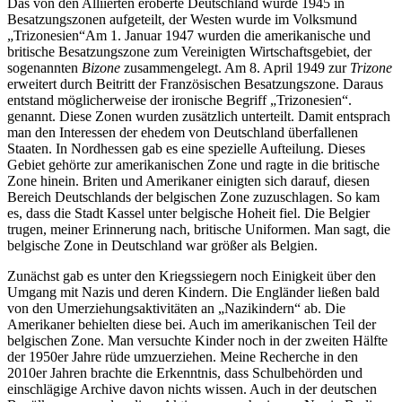
Das von den Alliierten eroberte Deutschland wurde 1945 in
Besatzungszonen aufgeteilt, der Westen wurde im Volksmund
„Trizonesien“
Am 1. Januar 1947 wurden die amerikanische und
britische Besatzungszone zum Vereinigten Wirtschaftsgebiet, der
sogenannten
Bizone
zusammengelegt. Am 8. April 1949 zur
Trizone
erweitert durch Beitritt der Französischen Besatzungszone. Daraus
entstand möglicherweise der ironische Begriff „Trizonesien“.
genannt. Diese Zonen wurden zusätzlich unterteilt. Damit entsprach
man den Interessen der ehedem von Deutschland überfallenen
Staaten. In Nordhessen gab es eine spezielle Aufteilung. Dieses
Gebiet gehörte zur amerikanischen Zone und ragte in die britische
Zone hinein. Briten und Amerikaner einigten sich darauf, diesen
Bereich Deutschlands der belgischen Zone zuzuschlagen. So kam
es, dass die Stadt Kassel unter belgische Hoheit fiel. Die Belgier
trugen, meiner Erinnerung nach, britische Uniformen. Man sagt, die
belgische Zone in Deutschland war größer als Belgien.
Zunächst gab es unter den Kriegssiegern noch Einigkeit über den
Umgang mit Nazis und deren Kindern. Die Engländer ließen bald
von den Umerziehungsaktivitäten an „Nazikindern“ ab. Die
Amerikaner behielten diese bei. Auch im amerikanischen Teil der
belgischen Zone. Man versuchte Kinder noch in der zweiten Hälfte
der 1950er Jahre rüde umzuerziehen. Meine Recherche in den
2010er Jahren brachte die Erkenntnis, dass Schulbehörden und
einschlägige Archive davon nichts wissen. Auch in der deutschen