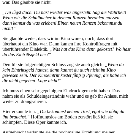
war. Das glaubte sie nicht.
„Du lügst doch. Du hast wieder was angestellt. Sag die Wahrheit!
Wenn wir die Schulbücher in deinem Ranzen bezahlen müssen,
dann kannst du was erleben! Einen neuen Ranzen bekommst du
nicht!“
Sie glaubte weder, dass wir im Kino waren, noch, dass dort
überhaupt ein Kino war. Dann kamen ihre Kontrollfragen mit
überführender Dialektik,
„Was hat das Kino denn gekostet? Wo hast
du das Eintrittsgeld her?“
Den für sie folgerichtigen Schluss zog sie auch gleich:
„Wenn du
kein Eintrittsgeld hattest, dann kannst du auch nicht im Kino
gewesen sein. Der Kinoeintritt kostet fünfzig Pfennig, die habe ich
dir nicht gegeben. Lüge nicht!“
Ich muss einen sehr gepeinigten Eindruck gemacht haben. Das
nahm sie als Schuldeingeständnis wahr und es gab ihr Anlass, mich
weiter zu drangsalieren.
Hier erkannte ich:
„Du bekommst keinen Trost, egal wie nötig du
ihn brauchst.“
Hoffnungslos am Boden zerstört ließ ich sie
schimpfen. Diese Oper kannte ich.
Aufgebracht verlangte sie die nochmalige Erzählung meiner