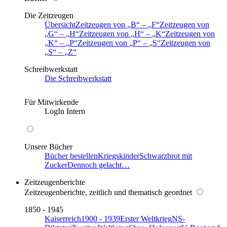
Die Zeitzeugen
Übersicht
Zeitzeugen von
B
–
F
Zeitzeugen von
G
–
H
Zeitzeugen von
H
–
K
Zeitzeugen von
K
–
P
Zeitzeugen von
P
–
S
Zeitzeugen von
S
–
Z
Schreibwerkstatt
Die Schreibwerkstatt
Für Mitwirkende
LogIn Intern
Unsere Bücher
Bücher bestellen
Kriegskinder
Schwarzbrot mit
Zucker
Dennoch gelacht…
Zeitzeugenberichte
Zeitzeugenberichte, zeitlich und thematisch geordnet
1850 - 1945
Kaiserreich
1900 - 1939
Erster Weltkrieg
NS-