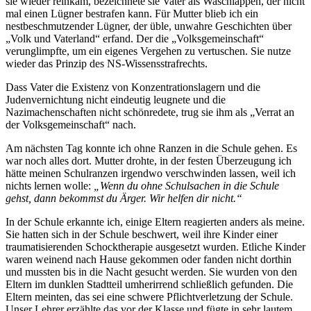
sie wieder reinkam, bezeichnete sie Vater als Waschlappen, der nicht
mal einen Lügner bestrafen kann. Für Mutter blieb ich ein
nestbeschmutzender Lügner, der üble, unwahre Geschichten über
„Volk und Vaterland“ erfand. Der die „Volksgemeinschaft“
verunglimpfte, um ein eigenes Vergehen zu vertuschen. Sie nutze
wieder das Prinzip des NS-Wissensstrafrechts.
Dass Vater die Existenz von Konzentrationslagern und die
Judenvernichtung nicht eindeutig leugnete und die
Nazimachenschaften nicht schönredete, trug sie ihm als „Verrat an
der Volksgemeinschaft“ nach.
Am nächsten Tag konnte ich ohne Ranzen in die Schule gehen. Es
war noch alles dort. Mutter drohte, in der festen Überzeugung ich
hätte meinen Schulranzen irgendwo verschwinden lassen, weil ich
nichts lernen wolle:
„Wenn du ohne Schulsachen in die Schule
gehst, dann bekommst du Ärger. Wir helfen dir nicht.“
In der Schule erkannte ich, einige Eltern reagierten anders als meine.
Sie hatten sich in der Schule beschwert, weil ihre Kinder einer
traumatisierenden Schocktherapie ausgesetzt wurden. Etliche Kinder
waren weinend nach Hause gekommen oder fanden nicht dorthin
und mussten bis in die Nacht gesucht werden. Sie wurden von den
Eltern im dunklen Stadtteil umherirrend schließlich gefunden. Die
Eltern meinten, das sei eine schwere Pflichtverletzung der Schule.
Unser Lehrer erzählte das vor der Klasse und fügte in sehr lautem,