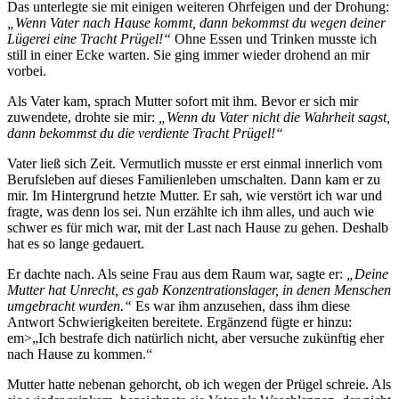
Das unterlegte sie mit einigen weiteren Ohrfeigen und der Drohung:
„Wenn Vater nach Hause kommt, dann bekommst du wegen deiner
Lügerei eine Tracht Prügel!“
Ohne Essen und Trinken musste ich
still in einer Ecke warten. Sie ging immer wieder drohend an mir
vorbei.
Als Vater kam, sprach Mutter sofort mit ihm. Bevor er sich mir
zuwendete, drohte sie mir:
„Wenn du Vater nicht die Wahrheit sagst,
dann bekommst du die verdiente Tracht Prügel!“
Vater ließ sich Zeit. Vermutlich musste er erst einmal innerlich vom
Berufsleben auf dieses Familienleben umschalten. Dann kam er zu
mir. Im Hintergrund hetzte Mutter. Er sah, wie verstört ich war und
fragte, was denn los sei. Nun erzählte ich ihm alles, und auch wie
schwer es für mich war, mit der Last nach Hause zu gehen. Deshalb
hat es so lange gedauert.
Er dachte nach. Als seine Frau aus dem Raum war, sagte er:
„Deine
Mutter hat Unrecht, es gab Konzentrationslager, in denen Menschen
umgebracht wurden.“
Es war ihm anzusehen, dass ihm diese
Antwort Schwierigkeiten bereitete. Ergänzend fügte er hinzu:
em>„Ich bestrafe dich natürlich nicht, aber versuche zukünftig eher
nach Hause zu kommen.“
Mutter hatte nebenan gehorcht, ob ich wegen der Prügel schreie. Als