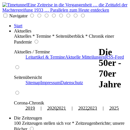
Eine Zeitreise in die Vergangenheit … die Zeittafel der
Machtergreifung 1933 … Parallelen zum Heute entdecken
Navigator
Start
Aktuelles
Aktuelles * Termine * Seitenüberblick * Chronik einer
Pandemie
Die
Aktuelles / Termine
Leitartikel & Termine
Aktuelle Mitteilungen
RSS-Feed
50er -
70er
Seitenübersicht
Jahre
Sitemap
Impressum
Datenschutz
Corona-Chronik
2019
|
2020
2021
|
2022
2023
|
2025
Die Zeitzeugen
100 Zeitzeugen stellen sich vor * Zeitzeugenberichte; unsere
Bücher