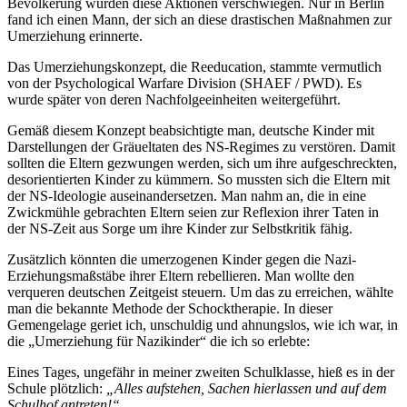
Bevölkerung wurden diese Aktionen verschwiegen. Nur in Berlin
fand ich einen Mann, der sich an diese drastischen Maßnahmen zur
Umerziehung erinnerte.
Das Umerziehungskonzept, die Reeducation, stammte vermutlich
von der Psychological Warfare Division (SHAEF / PWD). Es
wurde später von deren Nachfolgeeinheiten weitergeführt.
Gemäß diesem Konzept beabsichtigte man, deutsche Kinder mit
Darstellungen der Gräueltaten des NS-Regimes zu verstören. Damit
sollten die Eltern gezwungen werden, sich um ihre aufgeschreckten,
desorientierten Kinder zu kümmern. So mussten sich die Eltern mit
der NS-Ideologie auseinandersetzen. Man nahm an, die in eine
Zwickmühle gebrachten Eltern seien zur Reflexion ihrer Taten in
der NS-Zeit aus Sorge um ihre Kinder zur Selbstkritik fähig.
Zusätzlich könnten die umerzogenen Kinder gegen die Nazi-
Erziehungsmaßstäbe ihrer Eltern rebellieren. Man wollte den
verqueren deutschen Zeitgeist steuern. Um das zu erreichen, wählte
man die bekannte Methode der Schocktherapie. In dieser
Gemengelage geriet ich, unschuldig und ahnungslos, wie ich war, in
die „Umerziehung für Nazikinder“ die ich so erlebte:
Eines Tages, ungefähr in meiner zweiten Schulklasse, hieß es in der
Schule plötzlich:
„Alles aufstehen, Sachen hierlassen und auf dem
Schulhof antreten!“