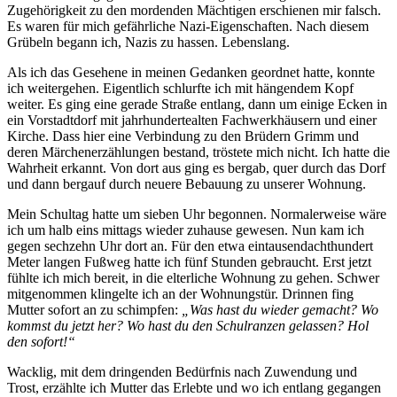
Zugehörigkeit zu den mordenden Mächtigen erschienen mir falsch.
Es waren für mich gefährliche Nazi-Eigenschaften. Nach diesem
Grübeln begann ich, Nazis zu hassen. Lebenslang.
Als ich das Gesehene in meinen Gedanken geordnet hatte, konnte
ich weitergehen. Eigentlich schlurfte ich mit hängendem Kopf
weiter. Es ging eine gerade Straße entlang, dann um einige Ecken in
ein Vorstadtdorf mit jahrhundertealten Fachwerkhäusern und einer
Kirche. Dass hier eine Verbindung zu den Brüdern Grimm und
deren Märchenerzählungen bestand, tröstete mich nicht. Ich hatte die
Wahrheit erkannt. Von dort aus ging es bergab, quer durch das Dorf
und dann bergauf durch neuere Bebauung zu unserer Wohnung.
Mein Schultag hatte um sieben Uhr begonnen. Normalerweise wäre
ich um halb eins mittags wieder zuhause gewesen. Nun kam ich
gegen sechzehn Uhr dort an. Für den etwa eintausendachthundert
Meter langen Fußweg hatte ich fünf Stunden gebraucht. Erst jetzt
fühlte ich mich bereit, in die elterliche Wohnung zu gehen. Schwer
mitgenommen klingelte ich an der Wohnungstür. Drinnen fing
Mutter sofort an zu schimpfen:
„Was hast du wieder gemacht? Wo
kommst du jetzt her? Wo hast du den Schulranzen gelassen? Hol
den sofort!“
Wacklig, mit dem dringenden Bedürfnis nach Zuwendung und
Trost, erzählte ich Mutter das Erlebte und wo ich entlang gegangen