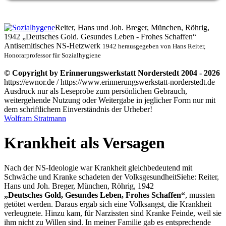
Reiter, Hans und Joh. Breger, München, Röhrig,
1942
Deutsches Gold. Gesundes Leben - Frohes Schaffen
Antisemitisches NS-Hetzwerk
1942 herausgegeben von Hans Reiter,
Honorarprofessor für Sozialhygiene
© Copyright by Erinnerungswerkstatt Norderstedt 2004 - 2026
https://ewnor.de / https://www.erinnerungswerkstatt-norderstedt.de
Ausdruck nur als Leseprobe zum persönlichen Gebrauch,
weitergehende Nutzung oder Weitergabe in jeglicher Form nur mit
dem schriftlichem Einverständnis der Urheber!
Wolfram Stratmann
Krankheit als Versagen
Nach der NS-Ideologie war Krankheit gleichbedeutend mit
Schwäche und Kranke schadeten der
Volksgesundheit
Siehe: Reiter,
Hans und Joh. Breger, München, Röhrig, 1942
Deutsches Gold, Gesundes Leben, Frohes Schaffen
, mussten
getötet werden. Daraus ergab sich eine Volksangst, die Krankheit
verleugnete. Hinzu kam, für Narzissten sind Kranke Feinde, weil sie
ihm nicht zu Willen sind. In meiner Familie gab es entsprechende