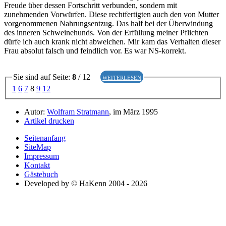
Freude über dessen Fortschritt verbunden, sondern mit
zunehmenden Vorwürfen. Diese rechtfertigten auch den von Mutter
vorgenommenen Nahrungsentzug. Das half bei der Überwindung
des inneren Schweinehunds. Von der Erfüllung meiner Pflichten
dürfe ich auch krank nicht abweichen. Mir kam das Verhalten dieser
Frau absolut falsch und feindlich vor. Es war NS-korrekt.
Sie sind auf Seite:
8
/ 12
weiterlesen
1
6
7
8
9
12
Autor:
Wolfram Stratmann
, im März 1995
Artikel drucken
Seitenanfang
SiteMap
Impressum
Kontakt
Gästebuch
Developed by © HaKenn 2004 - 2026