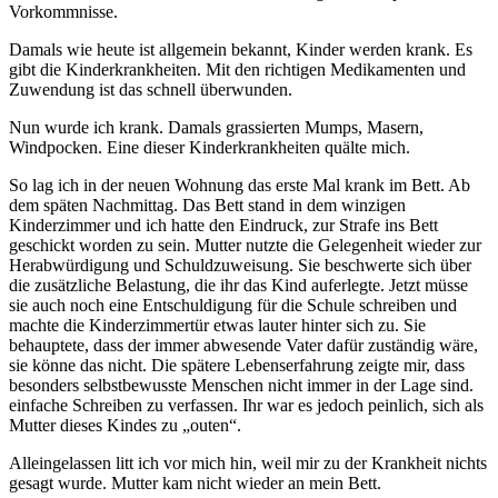
Vorkommnisse.
Damals wie heute ist allgemein bekannt, Kinder werden krank. Es
gibt die Kinderkrankheiten. Mit den richtigen Medikamenten und
Zuwendung ist das schnell überwunden.
Nun wurde ich krank. Damals grassierten Mumps, Masern,
Windpocken. Eine dieser Kinderkrankheiten quälte mich.
So lag ich in der neuen Wohnung das erste Mal krank im Bett. Ab
dem späten Nachmittag. Das Bett stand in dem winzigen
Kinderzimmer und ich hatte den Eindruck, zur Strafe ins Bett
geschickt worden zu sein. Mutter nutzte die Gelegenheit wieder zur
Herabwürdigung und Schuldzuweisung. Sie beschwerte sich über
die zusätzliche Belastung, die ihr das Kind auferlegte. Jetzt müsse
sie auch noch eine Entschuldigung für die Schule schreiben und
machte die Kinderzimmertür etwas lauter hinter sich zu. Sie
behauptete, dass der immer abwesende Vater dafür zuständig wäre,
sie könne das nicht. Die spätere Lebenserfahrung zeigte mir, dass
besonders selbstbewusste Menschen nicht immer in der Lage sind.
einfache Schreiben zu verfassen. Ihr war es jedoch peinlich, sich als
Mutter dieses Kindes zu
outen
.
Alleingelassen litt ich vor mich hin, weil mir zu der Krankheit nichts
gesagt wurde. Mutter kam nicht wieder an mein Bett.