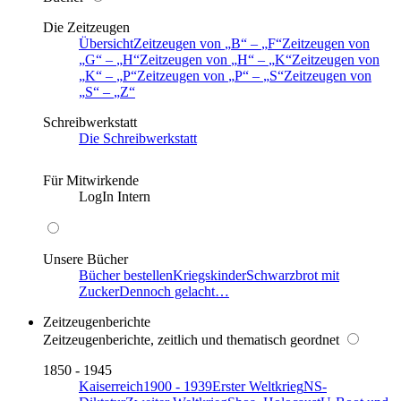
Die Zeitzeugen
Übersicht
Zeitzeugen von
B
–
F
Zeitzeugen von
G
–
H
Zeitzeugen von
H
–
K
Zeitzeugen von
K
–
P
Zeitzeugen von
P
–
S
Zeitzeugen von
S
–
Z
Schreibwerkstatt
Die Schreibwerkstatt
Für Mitwirkende
LogIn Intern
Unsere Bücher
Bücher bestellen
Kriegskinder
Schwarzbrot mit
Zucker
Dennoch gelacht…
Zeitzeugenberichte
Zeitzeugenberichte, zeitlich und thematisch geordnet
1850 - 1945
Kaiserreich
1900 - 1939
Erster Weltkrieg
NS-