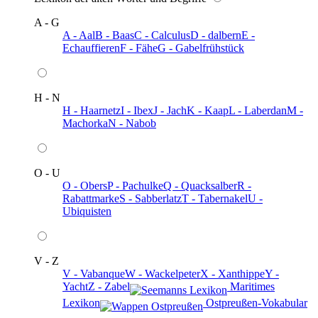
A - G
A - Aal
B - Baas
C - Calculus
D - dalbern
E -
Echauffieren
F - Fähe
G - Gabelfrühstück
H - N
H - Haarnetz
I - Ibex
J - Jach
K - Kaap
L - Laberdan
M -
Machorka
N - Nabob
O - U
O - Obers
P - Pachulke
Q - Quacksalber
R -
Rabattmarke
S - Sabberlatz
T - Tabernakel
U -
Ubiquisten
V - Z
V - Vabanque
W - Wackelpeter
X - Xanthippe
Y -
Yacht
Z - Zabel
️ Maritimes
Lexikon
️ Ostpreußen-Vokabular