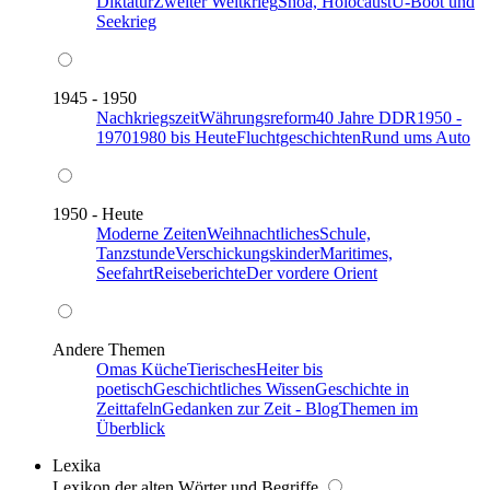
Diktatur
Zweiter Weltkrieg
Shoa, Holocaust
U-Boot und
Seekrieg
1945 - 1950
Nachkriegszeit
Währungsreform
40 Jahre DDR
1950 -
1970
1980 bis Heute
Fluchtgeschichten
Rund ums Auto
1950 - Heute
Moderne Zeiten
Weihnachtliches
Schule,
Tanzstunde
Verschickungskinder
Maritimes,
Seefahrt
Reiseberichte
Der vordere Orient
Andere Themen
Omas Küche
Tierisches
Heiter bis
poetisch
Geschichtliches Wissen
Geschichte in
Zeittafeln
Gedanken zur Zeit - Blog
Themen im
Überblick
Lexika
Lexikon der alten Wörter und Begriffe