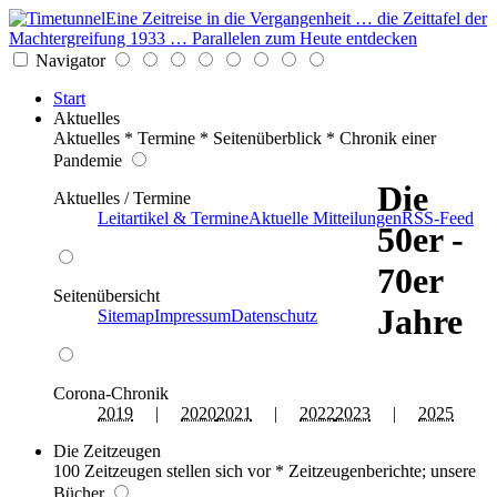
Eine Zeitreise in die Vergangenheit … die Zeittafel der
Machtergreifung 1933 … Parallelen zum Heute entdecken
Navigator
Start
Aktuelles
Aktuelles * Termine * Seitenüberblick * Chronik einer
Pandemie
Die
Aktuelles / Termine
Leitartikel & Termine
Aktuelle Mitteilungen
RSS-Feed
50er -
70er
Seitenübersicht
Jahre
Sitemap
Impressum
Datenschutz
Corona-Chronik
2019
|
2020
2021
|
2022
2023
|
2025
Die Zeitzeugen
100 Zeitzeugen stellen sich vor * Zeitzeugenberichte; unsere
Bücher