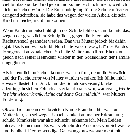
viel für das kranke Kind getan und könne jetzt nicht mehr, weil ich
nicht aufstehen würde. Die Entschuldigung für die Schule müsse er
dringend schreiben, sie habe das wegen der vielen Arbeit, die sein
Kind ihr mache, nicht tun können.
Wenn Kinder unentschuldigt in der Schule fehlten, dann konnte das,
wegen der gesetzlichen Schulpflicht, gegen die Eltern als
Rechtsverstoß geahndet werden. Das war Mutter jedoch bis dahin
egal. Das Kind war schuld. Nun hatte Vater diese „Tat“ des Kindes
formgerecht auszugleichen. So hatte Mutter auch ihren Ehemann,
gleich nach seiner Heimkehr, wieder in den Sozialclinch der Familie
eingegliedert.
Als ich endlich aufstehen konnte, war ich froh, denn die Vorwürfe
und der Psychoterror von Mutter wurden weniger. Ich fühlte mich
etwas entlastet. Ihr Druck und die Schuldzuweisung blieben
allerdings bestehen. Ob ich ansteckend krank war, war egal.
„Werde
ja nicht wieder krank. Achte auf deine Gesundheit!“
, war Mutters
Forderung.
Obwohl ich an einer verbreiteten Kinderkrankheit litt, war für
Mutter klar, ich sei wegen Unachtsamkeit an meiner Erkrankung
schuld. Kranksein war also schlecht, erkannte ich. Mein Leiden
interessierte niemand. Es war vielmehr der Ausdruck von Schwäche
und Faulheit. Der notwendige Genesungsprozess war nicht mit