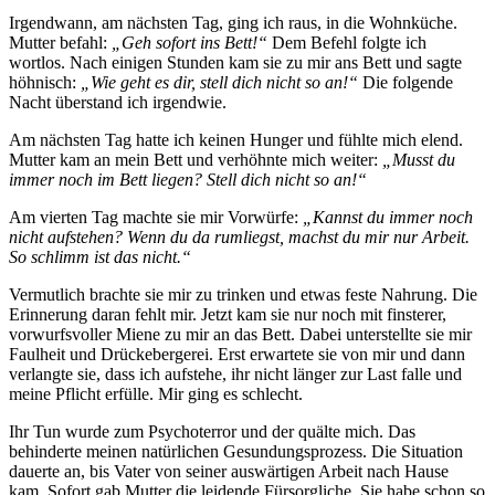
Irgendwann, am nächsten Tag, ging ich raus, in die Wohnküche.
Mutter befahl:
„Geh sofort ins Bett!“
Dem Befehl folgte ich
wortlos. Nach einigen Stunden kam sie zu mir ans Bett und sagte
höhnisch:
„Wie geht es dir, stell dich nicht so an!“
Die folgende
Nacht überstand ich irgendwie.
Am nächsten Tag hatte ich keinen Hunger und fühlte mich elend.
Mutter kam an mein Bett und verhöhnte mich weiter:
„Musst du
immer noch im Bett liegen? Stell dich nicht so an!“
Am vierten Tag machte sie mir Vorwürfe:
„Kannst du immer noch
nicht aufstehen? Wenn du da rumliegst, machst du mir nur Arbeit.
So schlimm ist das nicht.“
Vermutlich brachte sie mir zu trinken und etwas feste Nahrung. Die
Erinnerung daran fehlt mir. Jetzt kam sie nur noch mit finsterer,
vorwurfsvoller Miene zu mir an das Bett. Dabei unterstellte sie mir
Faulheit und Drückebergerei. Erst erwartete sie von mir und dann
verlangte sie, dass ich aufstehe, ihr nicht länger zur Last falle und
meine Pflicht erfülle. Mir ging es schlecht.
Ihr Tun wurde zum Psychoterror und der quälte mich. Das
behinderte meinen natürlichen Gesundungsprozess. Die Situation
dauerte an, bis Vater von seiner auswärtigen Arbeit nach Hause
kam. Sofort gab Mutter die leidende Fürsorgliche. Sie habe schon so