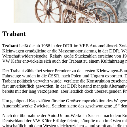
Trabant
Trabant
heißt die ab 1958 in der DDR im VEB Automobilwerk Zwick
Kleinwagen ermöglichte er die Massenmotorisierung in der DDR. Währe
Wirtschaft widerspiegelte. Relativ große Stückzahlen erreichte von
VW Käfer entwickelte sich auch der Trabant zu einem Kultfahrzeug 
Der Trabant zählte bei seiner Premiere zu den ersten Kleinwagen-Baum
Fahrzeuge wurden in die ĆSSR, nach Polen und Ungarn exportiert. De
Trabant politisch verwehrt wurde, veraltete die Konstruktion zusehen
fast unverkäuflich geworden. In der DDR bestand mangels Alternativ
bereits mit der lang verzögerten, aber letztlich doch überzeugenden 
Um genügend Kapazitäten für eine Großserienproduktion des Wagens
Automobilwerke Zwickau. Seitdem zierte das geschwungene
S
den
Nach der übernahme der Auto-Union-Werke in Sachsen nach dem End
Deutschland der VW Käfer Erfolge feierte, kämpfte man im Osten mit
wirtschaftlich mit dem Westen gleichzuziehen – und somit auch die m