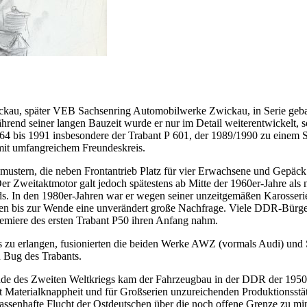
au, später VEB Sachsenring Automobilwerke Zwickau, in Serie gebau
nd seiner langen Bauzeit wurde er nur im Detail weiterentwickelt, sod
 1964 bis 1991 insbesondere der Trabant P 601, der 1989/1990 zu eine
mit umfangreichem Freundeskreis.
ustern, die neben Frontantrieb Platz für vier Erwachsene und Gepäck b
r Zweitaktmotor galt jedoch spätestens ab Mitte der 1960er-Jahre als
ds. In den 1980er-Jahren war er wegen seiner unzeitgemäßen Karosserie
en bis zur Wende eine unverändert große Nachfrage. Viele DDR-Bürger 
Premiere des ersten Trabant P50 ihren Anfang nahm.
 zu erlangen, fusionierten die beiden Werke AWZ (vormals Audi) un
 Bug des Trabants.
e des Zweiten Weltkriegs kam der Fahrzeugbau in der DDR der 1950e
 Materialknappheit und für Großserien unzureichenden Produktionsstätt
assenhafte Flucht der Ostdeutschen über die noch offene Grenze zu min