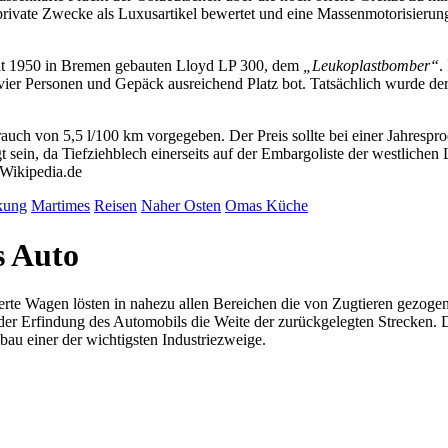
rivate Zwecke als Luxusartikel bewertet und eine Massenmotorisierung
eit 1950 in Bremen gebauten Lloyd LP 300, dem
Leukoplastbomber
.
r Personen und Gepäck ausreichend Platz bot. Tatsächlich wurde der s
uch von 5,5 l/100 km vorgegeben. Der Preis sollte bei einer Jahrespr
 sein, da Tiefziehblech einerseits auf der Embargoliste der westlichen
 Wikipedia.de
kung
Martimes
Reisen
Naher Osten
Omas Küche
s Auto
rte Wagen lösten in nahezu allen Bereichen die von Zugtieren gezogene
it der Erfindung des Automobils die Weite der zurückgelegten Strecke
au einer der wichtigsten Industriezweige.