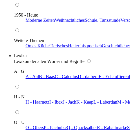
1950 - Heute
Moderne Zeiten
Weihnachtliches
Schule, Tanzstunde
Vers
Weitere Themen
Omas Küche
Tierisches
Heiter bis poetisch
Geschichtliche
Lexika
Lexikon der alten Wörter und Begriffe
A - G
A - Aal
B - Baas
C - Calculus
D - dalbern
E - Echauffieren
H - N
H - Haarnetz
I - Ibex
J - Jach
K - Kaap
L - Laberdan
M - M
O - U
O - Obers
P - Pachulke
Q - Quacksalber
R - Rabattmarke
S