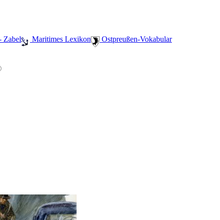
- Zabel
️ Maritimes Lexikon
️ Ostpreußen-Vokabular