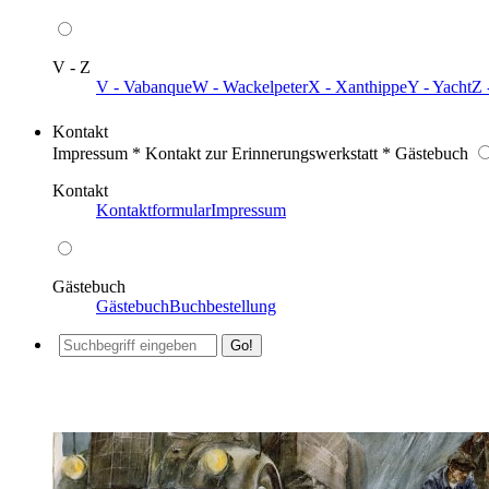
V - Z
V - Vabanque
W - Wackelpeter
X - Xanthippe
Y - Yacht
Z 
Kontakt
Impressum * Kontakt zur Erinnerungswerkstatt * Gästebuch
Kontakt
Kontaktformular
Impressum
Gästebuch
Gästebuch
Buchbestellung