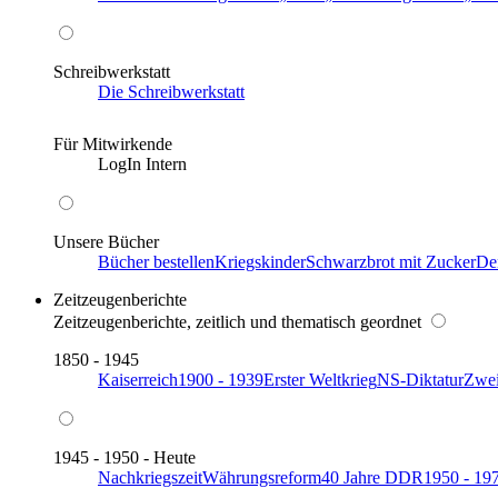
Schreibwerkstatt
Die Schreibwerkstatt
Für Mitwirkende
LogIn Intern
Unsere Bücher
Bücher bestellen
Kriegskinder
Schwarzbrot mit Zucker
De
Zeitzeugenberichte
Zeitzeugenberichte, zeitlich und thematisch geordnet
1850 - 1945
Kaiserreich
1900 - 1939
Erster Weltkrieg
NS-Diktatur
Zwei
1945 - 1950 - Heute
Nachkriegszeit
Währungsreform
40 Jahre DDR
1950 - 19