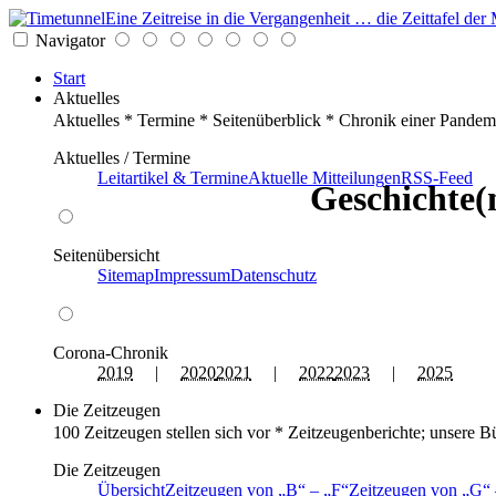
Eine Zeitreise in die Vergangenheit … die Zeittafel d
Navigator
Start
Aktuelles
Aktuelles * Termine * Seitenüberblick * Chronik einer Pandem
Aktuelles / Termine
Leitartikel & Termine
Aktuelle Mitteilungen
RSS-Feed
Geschichte(
Seitenübersicht
Sitemap
Impressum
Datenschutz
Corona-Chronik
2019
|
2020
2021
|
2022
2023
|
2025
Die Zeitzeugen
100 Zeitzeugen stellen sich vor * Zeitzeugenberichte; unsere B
Die Zeitzeugen
Übersicht
Zeitzeugen von
B
–
F
Zeitzeugen von
G