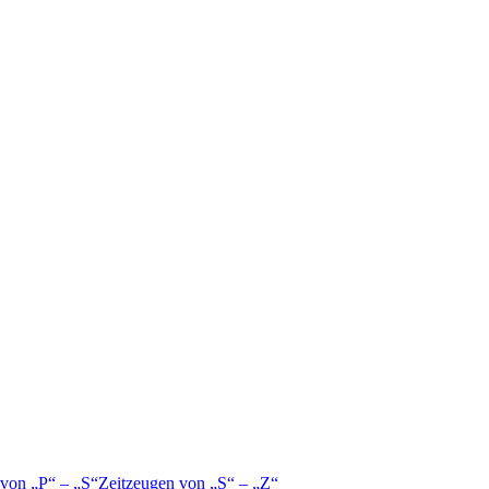
 von
P
–
S
Zeitzeugen von
S
–
Z