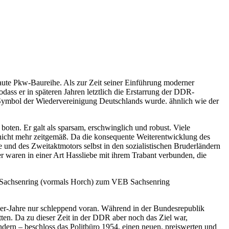
te Pkw-Baureihe. Als zur Zeit seiner Einführung moderner
ass er in späteren Jahren letztlich die Erstarrung der DDR-
m Symbol der Wiedervereinigung Deutschlands wurde. ähnlich wie der
oten. Er galt als sparsam, erschwinglich und robust. Viele
 nicht mehr zeitgemäß. Da die konsequente Weiterentwicklung des
 und des Zweitaktmotors selbst in den sozialistischen Bruderländern
waren in einer Art Hassliebe mit ihrem Trabant verbunden, die
d Sachsenring (vormals Horch) zum VEB Sachsenring
r-Jahre nur schleppend voran. Während in der Bundesrepublik
en. Da zu dieser Zeit in der DDR aber noch das Ziel war,
dern – beschloss das Politbüro 1954, einen neuen, preiswerten und