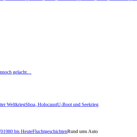
nnoch gelacht…
ter Weltkrieg
Shoa, Holocaust
U-Boot und Seekrieg
70
1980 bis Heute
Fluchtgeschichten
Rund ums Auto