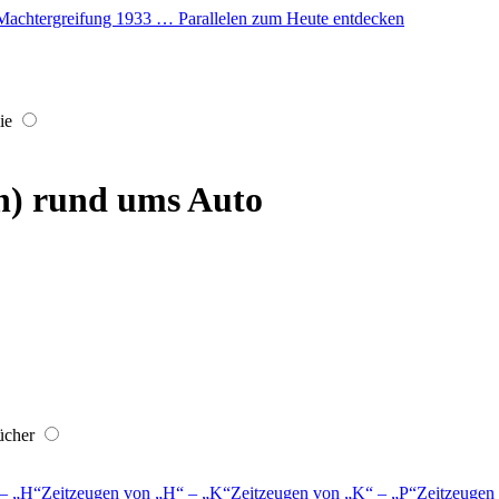
er Machtergreifung 1933 … Parallelen zum Heute entdecken
ie
n) rund ums Auto
ücher
–
H
Zeitzeugen von
H
–
K
Zeitzeugen von
K
–
P
Zeitzeugen