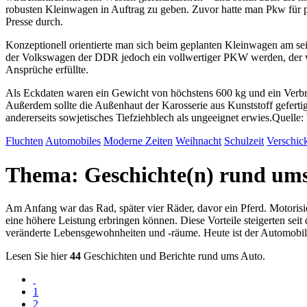
robusten Kleinwagen in Auftrag zu geben. Zuvor hatte man Pkw für p
Presse durch.
Konzeptionell orientierte man sich beim geplanten Kleinwagen am s
der Volkswagen der DDR jedoch ein vollwertiger PKW werden, der vie
Ansprüche erfüllte.
Als Eckdaten waren ein Gewicht von höchstens 600 kg und ein Verbra
Außerdem sollte die Außenhaut der Karosserie aus Kunststoff gefertigt
andererseits sowjetisches Tiefziehblech als ungeeignet erwies.
Quelle:
Fluchten
Automobiles
Moderne Zeiten
Weihnacht
Schulzeit
Verschic
Thema: Geschichte(n) rund um
Am Anfang war das Rad, später vier Räder, davor ein Pferd. Motorisie
eine höhere Leistung erbringen können. Diese Vorteile steigerten se
veränderte Lebensgewohnheiten und -räume. Heute ist der Automobilb
Lesen Sie hier
44
Geschichten und Berichte rund ums Auto.
1
2