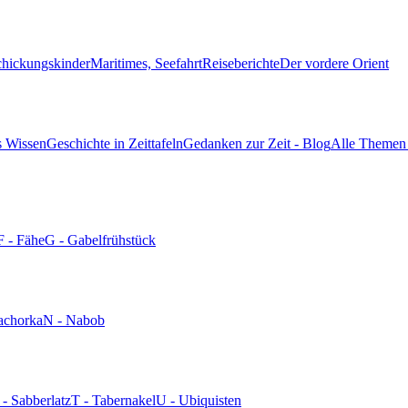
chickungskinder
Maritimes, Seefahrt
Reiseberichte
Der vordere Orient
s Wissen
Geschichte in Zeittafeln
Gedanken zur Zeit - Blog
Alle Themen 
F - Fähe
G - Gabelfrühstück
achorka
N - Nabob
 - Sabberlatz
T - Tabernakel
U - Ubiquisten