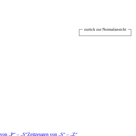
zurück zur Normalansicht
 von
P
–
S
Zeitzeugen von
S
–
Z