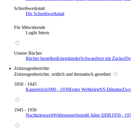
Schreibwerkstatt
Die Schreibwerkstatt
Für Mitwirkende
LogIn Intern
Unsere Bücher
Bücher bestellen
Kriegskinder
Schwarzbrot mit Zucker
De
Zeitzeugenberichte
Zeitzeugenberichte, zeitlich und thematisch geordnet
1850 - 1945
Kaiserreich
1900 - 1939
Erster Weltkrieg
NS-Diktatur
Zwei
1945 - 1950
Nachkriegszeit
Währungsreform
40 Jahre DDR
1950 - 19