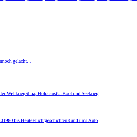
nnoch gelacht…
ter Weltkrieg
Shoa, Holocaust
U-Boot und Seekrieg
70
1980 bis Heute
Fluchtgeschichten
Rund ums Auto