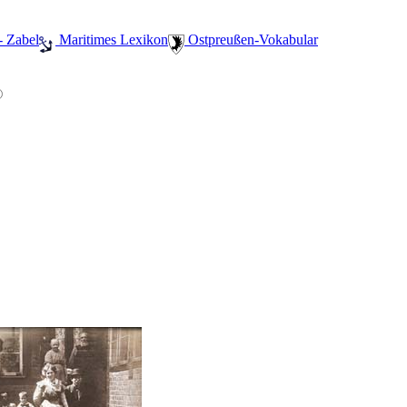
- Zabel
️ Maritimes Lexikon
️ Ostpreußen-Vokabular