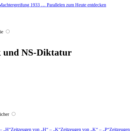
er Machtergreifung 1933 … Parallelen zum Heute entdecken
ie
 und NS-Diktatur
ücher
–
H
Zeitzeugen von
H
–
K
Zeitzeugen von
K
–
P
Zeitzeugen