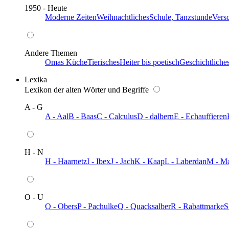
1950 - Heute
Moderne Zeiten
Weihnachtliches
Schule, Tanzstunde
Vers
Andere Themen
Omas Küche
Tierisches
Heiter bis poetisch
Geschichtliche
Lexika
Lexikon der alten Wörter und Begriffe
A - G
A - Aal
B - Baas
C - Calculus
D - dalbern
E - Echauffieren
H - N
H - Haarnetz
I - Ibex
J - Jach
K - Kaap
L - Laberdan
M - M
O - U
O - Obers
P - Pachulke
Q - Quacksalber
R - Rabattmarke
S