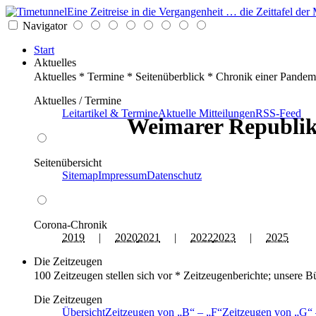
Eine Zeitreise in die Vergangenheit … die Zeittafel d
Navigator
Start
Aktuelles
Aktuelles * Termine * Seitenüberblick * Chronik einer Pandem
Aktuelles / Termine
Leitartikel & Termine
Aktuelle Mitteilungen
RSS-Feed
Weimarer Republik
Seitenübersicht
Sitemap
Impressum
Datenschutz
Corona-Chronik
2019
|
2020
2021
|
2022
2023
|
2025
Die Zeitzeugen
100 Zeitzeugen stellen sich vor * Zeitzeugenberichte; unsere B
Die Zeitzeugen
Übersicht
Zeitzeugen von
B
–
F
Zeitzeugen von
G