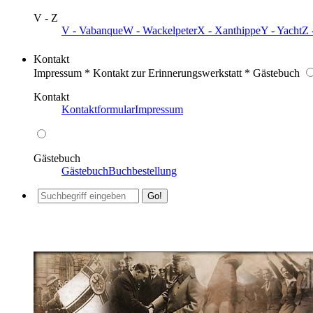
V - Z
V - Vabanque
W - Wackelpeter
X - Xanthippe
Y - Yacht
Z 
Kontakt
Impressum * Kontakt zur Erinnerungswerkstatt * Gästebuch
Kontakt
Kontaktformular
Impressum
Gästebuch
Gästebuch
Buchbestellung