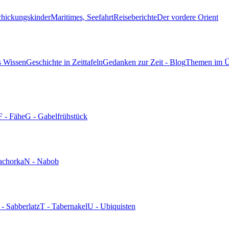
chickungskinder
Maritimes, Seefahrt
Reiseberichte
Der vordere Orient
s Wissen
Geschichte in Zeittafeln
Gedanken zur Zeit - Blog
Themen im Ü
F - Fähe
G - Gabelfrühstück
achorka
N - Nabob
 - Sabberlatz
T - Tabernakel
U - Ubiquisten