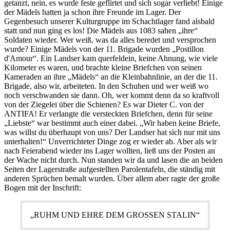
getanzt, nein, es wurde feste geflirtet und sich sogar verliebt! Einige
der Mädels hatten ja schon ihre Freunde im Lager. Der
Gegenbesuch unserer Kulturgruppe im Schachtlager fand alsbald
statt und nun ging es los! Die Mädels aus 1083 sahen
ihre
Soldaten wieder. Wer weiß, was da alles beredet und versprochen
wurde? Einige Mädels von der 11. Brigade wurden
Postillon
d'Amour
. Ein Landser kam querfeldein, keine Ahnung, wie viele
Kilometer es waren, und brachte kleine Briefchen von seinen
Kameraden an ihre
Mädels
an die Kleinbahnlinie, an der die 11.
Brigade, also wir, arbeiteten. In den Schuhen und wer weiß wo
noch verschwanden sie dann. Oh, wer kommt denn da so kraftvoll
von der Ziegelei über die Schienen? Es war Dieter C. von der
ANTIFA! Er verlangte die versteckten Briefchen, denn für seine
Liebste
war bestimmt auch einer dabei.
Wir haben keine Briefe,
was willst du überhaupt von uns? Der Landser hat sich nur mit uns
unterhalten!
Unverrichteter Dinge zog er wieder ab. Aber als wir
nach Feierabend wieder ins Lager wollten, ließ uns der Posten an
der Wache nicht durch. Nun standen wir da und lasen die an beiden
Seiten der Lagerstraße aufgestellten Parolentafeln, die ständig mit
anderen Sprüchen bemalt wurden. Über allem aber ragte der große
Bogen mit der Inschrift:
RUHM UND EHRE DEM GROSSEN STALIN