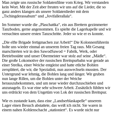
Man zeigte uns russische Soldatenfilme vom Krieg. Wir verstanden
kein Wort. Mit der Zeit aber freuten wir uns auf die Lieder, die so
ganz anders klangen als unsere Soldatenlieder mit dem
Tschingderassabum
und
Jovifallerallala
.
Im Sommer wurde die
Plaschattka
, ein aus Brettern gezimmerter
Tanzboden, gerne angenommen. Es spielte die Lagerkapelle und wir
versuchten unsere ersten Tanzschritte. Jeder so wie er es konnte.
Die elfte Brigade fertigmachen zur Arbeit!
Die Kolonnenführerin
holte uns wieder einmal an unserem freien Tag raus. Mit Gesang
marschierten wir in den
Sawod
Sawod = Fabrik, Werk, oder
Betriebsstätte
und unser Obermeister war stolz auf seine
Mädle
.
Die große Lokomotive der russischen Breitspurbahn war gerade an
einer Strelka, einer Weiche entgleist und hatte etliche Bohlen
zersplittert, die wir, die Spezialisti, nun auswechseln mussten. Der
Untergrund war lehmig, die Bohlen lang und länger. Wir gruben
nun lange Rillen, um die Bohlen unter der Weiche
herauszubekommen, und um neue wieder durchzuschieben und
anzunageln. Es war eine sehr schwere Arbeit. Zusätzlich fühlten wir
uns erdrückt von dem Ungetüm von Lok der russischen Breitspur.
Wie es zustande kam, dass eine
Landserblaskapelle
unserem
Lager einen Besuch abstattete, das weiß ich nicht. Sie waren in
einem nahen Kohlenschacht
stationiert
. Es wurde nicht nur