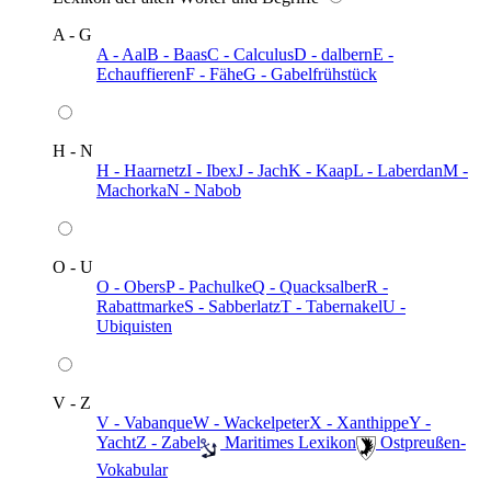
A - G
A - Aal
B - Baas
C - Calculus
D - dalbern
E -
Echauffieren
F - Fähe
G - Gabelfrühstück
H - N
H - Haarnetz
I - Ibex
J - Jach
K - Kaap
L - Laberdan
M -
Machorka
N - Nabob
O - U
O - Obers
P - Pachulke
Q - Quacksalber
R -
Rabattmarke
S - Sabberlatz
T - Tabernakel
U -
Ubiquisten
V - Z
V - Vabanque
W - Wackelpeter
X - Xanthippe
Y -
Yacht
Z - Zabel
️ Maritimes Lexikon
️ Ostpreußen-
Vokabular