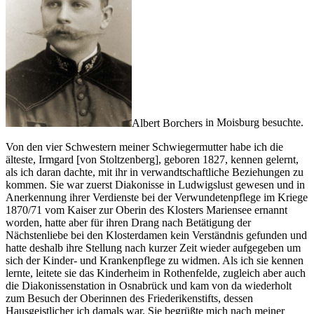
Albert Borchers
in Moisburg besuchte.
Von den vier Schwestern meiner Schwiegermutter habe ich die
älteste, Irmgard [von Stoltzenberg], geboren 1827, kennen gelernt,
als ich daran dachte, mit ihr in verwandtschaftliche Beziehungen zu
kommen. Sie war zuerst Diakonisse in Ludwigslust gewesen und in
Anerkennung ihrer Verdienste bei der Verwundetenpflege im Kriege
1870/71 vom Kaiser zur Oberin des Klosters Mariensee ernannt
worden, hatte aber für ihren Drang nach Betätigung der
Nächstenliebe bei den Klosterdamen kein Verständnis gefunden und
hatte deshalb ihre Stellung nach kurzer Zeit wieder aufgegeben um
sich der Kinder- und Krankenpflege zu widmen. Als ich sie kennen
lernte, leitete sie das Kinderheim in Rothenfelde, zugleich aber auch
die Diakonissenstation in Osnabrück und kam von da wiederholt
zum Besuch der Oberinnen des Friederikenstifts, dessen
Hausgeistlicher ich damals war. Sie begrüßte mich nach meiner