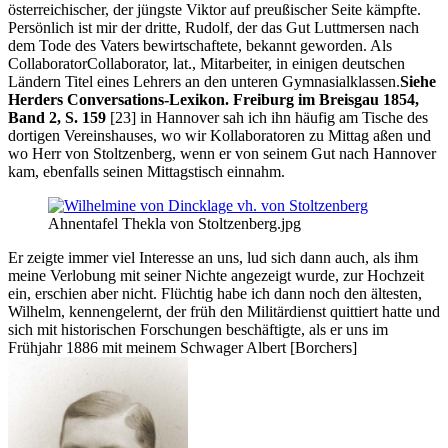
österreichischer, der jüngste Viktor auf preußischer Seite kämpfte.
Persönlich ist mir der dritte, Rudolf, der das Gut Luttmersen nach
dem Tode des Vaters bewirtschaftete, bekannt geworden. Als
Collaborator
Collaborator, lat., Mitarbeiter, in einigen deutschen
Ländern Titel eines Lehrers an den unteren Gymnasialklassen.
Siehe
Herders Conversations-Lexikon. Freiburg im Breisgau 1854,
Band 2, S. 159
[23]
in Hannover sah ich ihn häufig am Tische des
dortigen Vereinshauses, wo wir Kollaboratoren zu Mittag aßen und
wo Herr von Stoltzenberg, wenn er von seinem Gut nach Hannover
kam, ebenfalls seinen Mittagstisch einnahm.
Ahnentafel Thekla von Stoltzenberg.jpg
Er zeigte immer viel Interesse an uns, lud sich dann auch, als ihm
meine Verlobung mit seiner Nichte angezeigt wurde, zur Hochzeit
ein, erschien aber nicht. Flüchtig habe ich dann noch den ältesten,
Wilhelm, kennengelernt, der früh den Militärdienst quittiert hatte und
sich mit historischen Forschungen beschäftigte, als er uns im
Frühjahr 1886 mit meinem Schwager
Albert [Borchers]