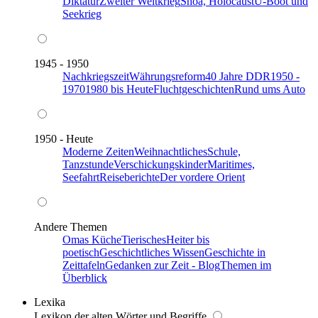
Diktatur
Zweiter Weltkrieg
Shoa, Holocaust
U-Boot und
Seekrieg
1945 - 1950
Nachkriegszeit
Währungsreform
40 Jahre DDR
1950 -
1970
1980 bis Heute
Fluchtgeschichten
Rund ums Auto
1950 - Heute
Moderne Zeiten
Weihnachtliches
Schule,
Tanzstunde
Verschickungskinder
Maritimes,
Seefahrt
Reiseberichte
Der vordere Orient
Andere Themen
Omas Küche
Tierisches
Heiter bis
poetisch
Geschichtliches Wissen
Geschichte in
Zeittafeln
Gedanken zur Zeit - Blog
Themen im
Überblick
Lexika
Lexikon der alten Wörter und Begriffe