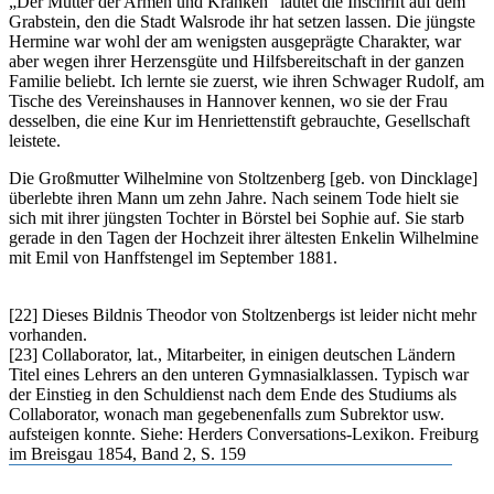
Der Mutter der Armen und Kranken
lautet die Inschrift auf dem
Grabstein, den die Stadt Walsrode ihr hat setzen lassen. Die jüngste
Hermine war wohl der am wenigsten ausgeprägte Charakter, war
aber wegen ihrer Herzensgüte und Hilfsbereitschaft in der ganzen
Familie beliebt. Ich lernte sie zuerst, wie ihren Schwager Rudolf, am
Tische des Vereinshauses in Hannover kennen, wo sie der Frau
desselben, die eine Kur im Henriettenstift gebrauchte, Gesellschaft
leistete.
Die Großmutter Wilhelmine von Stoltzenberg [geb. von Dincklage]
überlebte ihren Mann um zehn Jahre. Nach seinem Tode hielt sie
sich mit ihrer jüngsten Tochter in Börstel bei Sophie auf. Sie starb
gerade in den Tagen der Hochzeit ihrer ältesten Enkelin Wilhelmine
mit Emil von Hanffstengel im September 1881.
[22] Dieses Bildnis Theodor von Stoltzenbergs ist leider nicht mehr
vorhanden.
[23] Collaborator, lat., Mitarbeiter, in einigen deutschen Ländern
Titel eines Lehrers an den unteren Gymnasialklassen. Typisch war
der Einstieg in den Schuldienst nach dem Ende des Studiums als
Collaborator, wonach man gegebenenfalls zum Subrektor usw.
aufsteigen konnte. Siehe: Herders Conversations-Lexikon. Freiburg
im Breisgau 1854, Band 2, S. 159