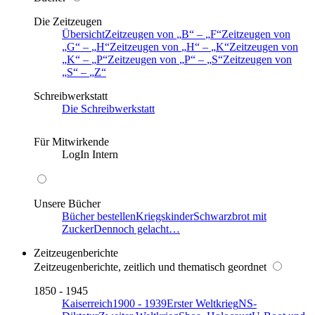
Die Zeitzeugen
Übersicht
Zeitzeugen von
B
–
F
Zeitzeugen von
G
–
H
Zeitzeugen von
H
–
K
Zeitzeugen von
K
–
P
Zeitzeugen von
P
–
S
Zeitzeugen von
S
–
Z
Schreibwerkstatt
Die Schreibwerkstatt
Für Mitwirkende
LogIn Intern
Unsere Bücher
Bücher bestellen
Kriegskinder
Schwarzbrot mit
Zucker
Dennoch gelacht…
Zeitzeugenberichte
Zeitzeugenberichte, zeitlich und thematisch geordnet
1850 - 1945
Kaiserreich
1900 - 1939
Erster Weltkrieg
NS-