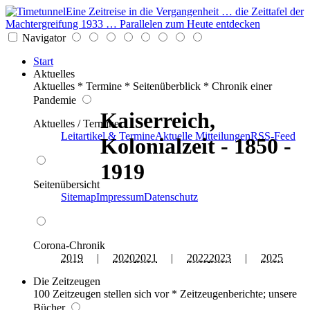
Eine Zeitreise in die Vergangenheit … die Zeittafel der
Machtergreifung 1933 … Parallelen zum Heute entdecken
Navigator
Start
Aktuelles
Aktuelles * Termine * Seitenüberblick * Chronik einer
Pandemie
Kaiserreich,
Aktuelles / Termine
Leitartikel & Termine
Aktuelle Mitteilungen
RSS-Feed
Kolonialzeit - 1850 -
1919
Seitenübersicht
Sitemap
Impressum
Datenschutz
Corona-Chronik
2019
|
2020
2021
|
2022
2023
|
2025
Die Zeitzeugen
100 Zeitzeugen stellen sich vor * Zeitzeugenberichte; unsere
Bücher