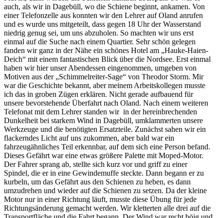
auch, als wir in Dagebüll, wo die Schiene beginnt, ankamen. Von
einer Telefonzelle aus konnten wir den Lehrer auf Oland anrufen
und es wurde uns mitgeteilt, dass gegen 18 Uhr der Wasserstand
niedrig genug sei, um uns abzuholen. So machten wir uns erst
einmal auf die Suche nach einem Quartier. Sehr schön gelegen
fanden wir ganz in der Nähe ein schönes Hotel am
Hauke-Haien-
Deich
mit einem fantastischen Blick über die Nordsee. Erst einmal
haben wir hier unser Abendessen eingenommen, umgeben von
Motiven aus der
Schimmelreiter-Sage
von Theodor Storm. Mir
war die Geschichte bekannt, aber meinem Arbeitskollegen musste
ich das in groben Zügen erklären. Nicht gerade aufbauend für
unsere bevorstehende Überfahrt nach Oland. Nach einem weiteren
Telefonat mit dem Lehrer standen wir in der hereinbrechenden
Dunkelheit bei starkem Wind in Dagebüll, umklammerten unsere
Werkzeuge und die benötigten Ersatzteile. Zunächst sahen wir ein
flackerndes Licht auf uns zukommen, aber bald war ein
fahrzeugähnliches Teil erkennbar, auf dem sich eine Person befand.
Dieses Gefährt war eine etwas größere Palette mit Moped-Motor.
Der Fahrer sprang ab, stellte sich kurz vor und griff zu einer
Spindel, die er in eine Gewindemuffe steckte. Dann begann er zu
kurbeln, um das Gefährt aus den Schienen zu heben, es dann
umzudrehen und wieder auf die Schienen zu setzen. Da der kleine
Motor nur in einer Richtung läuft, musste diese Übung für jede
Richtungsänderung gemacht werden. Wir kletterten alle drei auf die
Transportfläche und die Fahrt begann. Der Wind war recht böig und