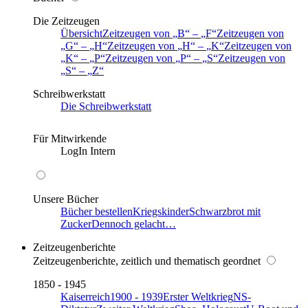
Die Zeitzeugen
Übersicht
Zeitzeugen von
B
–
F
Zeitzeugen von
G
–
H
Zeitzeugen von
H
–
K
Zeitzeugen von
K
–
P
Zeitzeugen von
P
–
S
Zeitzeugen von
S
–
Z
Schreibwerkstatt
Die Schreibwerkstatt
Für Mitwirkende
LogIn Intern
Unsere Bücher
Bücher bestellen
Kriegskinder
Schwarzbrot mit
Zucker
Dennoch gelacht…
Zeitzeugenberichte
Zeitzeugenberichte, zeitlich und thematisch geordnet
1850 - 1945
Kaiserreich
1900 - 1939
Erster Weltkrieg
NS-