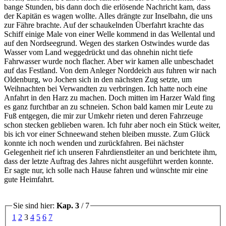
bange Stunden, bis dann doch die erlösende Nachricht kam, dass
der Kapitän es wagen wollte. Alles drängte zur Inselbahn, die uns
zur Fähre brachte. Auf der schaukelnden Überfahrt krachte das
Schiff einige Male von einer Welle kommend in das Wellental und
auf den Nordseegrund. Wegen des starken Ostwindes wurde das
Wasser vom Land weggedrückt und das ohnehin nicht tiefe
Fahrwasser wurde noch flacher. Aber wir kamen alle unbeschadet
auf das Festland. Von dem Anleger Norddeich aus fuhren wir nach
Oldenburg, wo Jochen sich in den nächsten Zug setzte, um
Weihnachten bei Verwandten zu verbringen. Ich hatte noch eine
Anfahrt in den Harz zu machen. Doch mitten im Harzer Wald fing
es ganz furchtbar an zu schneien. Schon bald kamen mir Leute zu
Fuß entgegen, die mir zur Umkehr rieten und deren Fahrzeuge
schon stecken geblieben waren. Ich fuhr aber noch ein Stück weiter,
bis ich vor einer Schneewand stehen bleiben musste. Zum Glück
konnte ich noch wenden und zurückfahren. Bei nächster
Gelegenheit rief ich unseren Fahrdienstleiter an und berichtete ihm,
dass der letzte Auftrag des Jahres nicht ausgeführt werden konnte.
Er sagte nur, ich solle nach Hause fahren und wünschte mir eine
gute Heimfahrt.
Sie sind hier:
Kap. 3
/ 7
1
2
3
4
5
6
7