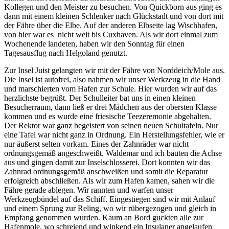
Kollegen und den Meister zu besuchen. Von Quickborn aus ging es
dann mit einem kleinen Schlenker nach Glückstadt und von dort mit
der Fähre über die Elbe. Auf der anderen Elbseite lag Wischhafen,
von hier war es nicht weit bis Cuxhaven. Als wir dort einmal zum
Wochenende landeten, haben wir den Sonntag für einen
Tagesausflug nach Helgoland genutzt.
Zur Insel Juist gelangten wir mit der Fähre von Norddeich/Mole aus.
Die Insel ist autofrei, also nahmen wir unser Werkzeug in die Hand
und marschierten vom Hafen zur Schule. Hier wurden wir auf das
herzlichste begrüßt. Der Schulleiter bat uns in einen kleinen
Besucherraum, dann ließ er drei Mädchen aus der obersten Klasse
kommen und es wurde eine friesische Teezeremonie abgehalten.
Der Rektor war ganz begeistert von seinen neuen Schultafeln. Nur
eine Tafel war nicht ganz in Ordnung. Ein Herstellungsfehler, wie er
nur äußerst selten vorkam. Eines der Zahnräder war nicht
ordnungsgemäß angeschweißt. Waldemar und ich bauten die Achse
aus und gingen damit zur Inselschlosserei. Dort konnten wir das
Zahnrad ordnungsgemäß anschweißen und somit die Reparatur
erfolgreich abschließen. Als wir zum Hafen kamen, sahen wir die
Fähre gerade ablegen. Wir rannten und warfen unser
Werkzeugbündel auf das Schiff. Eingestiegen sind wir mit Anlauf
und einem Sprung zur Reling, wo wir rübergezogen und gleich in
Empfang genommen wurden. Kaum an Bord guckten alle zur
Hafenmole, wo schreiend und winkend ein Insulaner angelaufen