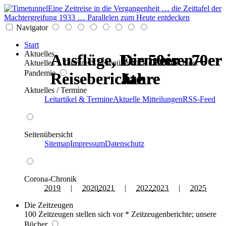
Eine Zeitreise in die Vergangenheit … die Zeittafel der
Machtergreifung 1933 … Parallelen zum Heute entdecken
Navigator
Start
Aktuelles
Ausflüge, Fernreisen –
Ausflüge, Fernreisen –
Die 50er - 70er
Die 50er - 70er
Die 50er - 70er
Die 50er - 70er
Aktuelles * Termine * Seitenüberblick * Chronik einer
Pandemie
Reiseberichte
Reiseberichte
Jahre
Jahre
Jahre
Jahre
Aktuelles / Termine
Leitartikel & Termine
Aktuelle Mitteilungen
RSS-Feed
Seitenübersicht
Sitemap
Impressum
Datenschutz
Corona-Chronik
2019
|
2020
2021
|
2022
2023
|
2025
Die Zeitzeugen
100 Zeitzeugen stellen sich vor * Zeitzeugenberichte; unsere
Bücher