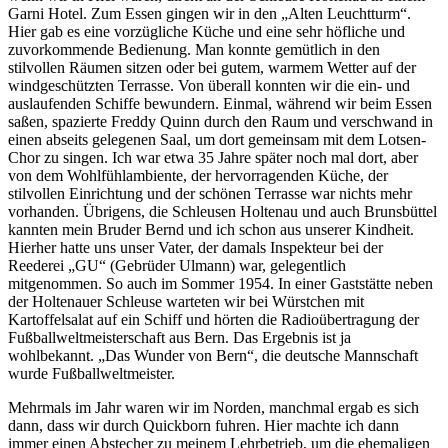
Garni Hotel. Zum Essen gingen wir in den
Alten Leuchtturm
.
Hier gab es eine vorzügliche Küche und eine sehr höfliche und
zuvorkommende Bedienung. Man konnte gemütlich in den
stilvollen Räumen sitzen oder bei gutem, warmem Wetter auf der
windgeschützten Terrasse. Von überall konnten wir die ein- und
auslaufenden Schiffe bewundern. Einmal, während wir beim Essen
saßen, spazierte Freddy Quinn durch den Raum und verschwand in
einen abseits gelegenen Saal, um dort gemeinsam mit dem Lotsen-
Chor zu singen. Ich war etwa 35 Jahre später noch mal dort, aber
von dem Wohlfühlambiente, der hervorragenden Küche, der
stilvollen Einrichtung und der schönen Terrasse war nichts mehr
vorhanden. Übrigens, die Schleusen Holtenau und auch Brunsbüttel
kannten mein Bruder Bernd und ich schon aus unserer Kindheit.
Hierher hatte uns unser Vater, der damals Inspekteur bei der
Reederei
GU
(Gebrüder Ulmann) war, gelegentlich
mitgenommen. So auch im Sommer 1954. In einer Gaststätte neben
der Holtenauer Schleuse warteten wir bei Würstchen mit
Kartoffelsalat auf ein Schiff und hörten die Radioübertragung der
Fußballweltmeisterschaft aus Bern. Das Ergebnis ist ja
wohlbekannt.
Das Wunder von Bern
, die deutsche Mannschaft
wurde Fußballweltmeister.
Mehrmals im Jahr waren wir im Norden, manchmal ergab es sich
dann, dass wir durch Quickborn fuhren. Hier machte ich dann
immer einen Abstecher zu meinem Lehrbetrieb, um die ehemaligen