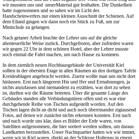
wir mussten uns und unserMaterial gut festhalten. Die Dunkelheit
hatte zugenommen und so sahen wir im Licht des
Handscheinwerfers nur einen kleinen Ausschnitt der Schienen. Auf
dem Eiland gingen wir dann noch ein Stück zu Fuß, um zur
Minischule zu gelangen.
Nach getaner Arbeit brachte der Lehrer uns auf die gleiche
abenteuerliche Weise zurück. Durchgefroren, aber zufrieden waren
wir gegen 22 Uhr in dem schönen Hotel, aber der Lehrer musste
noch einmal die Fahrt machen, um nach Hause zu kommen.
In dem ziemlich neuen Hochhausgebäude der Universität Kiel
sollten in der obersten Etage in allen Räumen an den dortigen Tafeln
Kreideablagen angebracht werden. Zuerst wollte man uns nicht dort
hinlassen. Erst nach längerem Hin und Her und Ermahnungen, ja
nichts anzufassen und niemandem zu erzählen, was dort zu sehen
ist, durften wir die Räume betreten. Über die gesamte Länge des
Gebäudes standen alle Verbindungstüren offen und es war eine
durchgehende Reihe von Tischen aufgestellt worden. Auf den
Tischen lagen dicht an dicht und auch noch übereinander zigtausend
Fotos, auf denen wir zunächst nichts erkennen konnten. Erst nach
und nach wurde uns klar, dass es Bilder der Erde waren, von
Satelliten aufgenommen, die hier sortiert werden sollten, um daraus
Landkarten herzustellen. Unser Nachtquartier hatten wir wie immer,
wenn wir in Kiel waren, direkt an der Schleuse Holtenau in einem