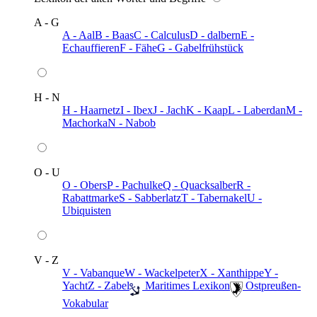
A - G
A - Aal
B - Baas
C - Calculus
D - dalbern
E -
Echauffieren
F - Fähe
G - Gabelfrühstück
H - N
H - Haarnetz
I - Ibex
J - Jach
K - Kaap
L - Laberdan
M -
Machorka
N - Nabob
O - U
O - Obers
P - Pachulke
Q - Quacksalber
R -
Rabattmarke
S - Sabberlatz
T - Tabernakel
U -
Ubiquisten
V - Z
V - Vabanque
W - Wackelpeter
X - Xanthippe
Y -
Yacht
Z - Zabel
️ Maritimes Lexikon
️ Ostpreußen-
Vokabular