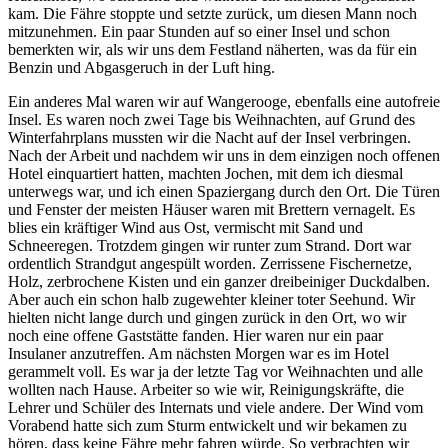
kam. Die Fähre stoppte und setzte zurück, um diesen Mann noch
mitzunehmen. Ein paar Stunden auf so einer Insel und schon
bemerkten wir, als wir uns dem Festland näherten, was da für ein
Benzin und Abgasgeruch in der Luft hing.
Ein anderes Mal waren wir auf Wangerooge, ebenfalls eine autofreie
Insel. Es waren noch zwei Tage bis Weihnachten, auf Grund des
Winterfahrplans mussten wir die Nacht auf der Insel verbringen.
Nach der Arbeit und nachdem wir uns in dem einzigen noch offenen
Hotel einquartiert hatten, machten Jochen, mit dem ich diesmal
unterwegs war, und ich einen Spaziergang durch den Ort. Die Türen
und Fenster der meisten Häuser waren mit Brettern vernagelt. Es
blies ein kräftiger Wind aus Ost, vermischt mit Sand und
Schneeregen. Trotzdem gingen wir runter zum Strand. Dort war
ordentlich Strandgut angespült worden. Zerrissene Fischernetze,
Holz, zerbrochene Kisten und ein ganzer dreibeiniger Duckdalben.
Aber auch ein schon halb zugewehter kleiner toter Seehund. Wir
hielten nicht lange durch und gingen zurück in den Ort, wo wir
noch eine offene Gaststätte fanden. Hier waren nur ein paar
Insulaner anzutreffen. Am nächsten Morgen war es im Hotel
gerammelt voll. Es war ja der letzte Tag vor Weihnachten und alle
wollten nach Hause. Arbeiter so wie wir, Reinigungskräfte, die
Lehrer und Schüler des Internats und viele andere. Der Wind vom
Vorabend hatte sich zum Sturm entwickelt und wir bekamen zu
hören, dass keine Fähre mehr fahren würde. So verbrachten wir