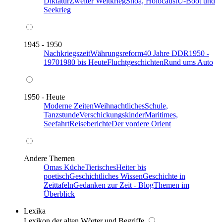
Diktatur
Zweiter Weltkrieg
Shoa, Holocaust
U-Boot und
Seekrieg
1945 - 1950
Nachkriegszeit
Währungsreform
40 Jahre DDR
1950 -
1970
1980 bis Heute
Fluchtgeschichten
Rund ums Auto
1950 - Heute
Moderne Zeiten
Weihnachtliches
Schule,
Tanzstunde
Verschickungskinder
Maritimes,
Seefahrt
Reiseberichte
Der vordere Orient
Andere Themen
Omas Küche
Tierisches
Heiter bis
poetisch
Geschichtliches Wissen
Geschichte in
Zeittafeln
Gedanken zur Zeit - Blog
Themen im
Überblick
Lexika
Lexikon der alten Wörter und Begriffe