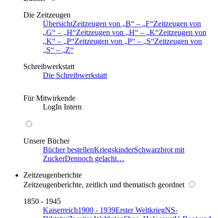
Die Zeitzeugen
Übersicht
Zeitzeugen von
B
–
F
Zeitzeugen von
G
–
H
Zeitzeugen von
H
–
K
Zeitzeugen von
K
–
P
Zeitzeugen von
P
–
S
Zeitzeugen von
S
–
Z
Schreibwerkstatt
Die Schreibwerkstatt
Für Mitwirkende
LogIn Intern
Unsere Bücher
Bücher bestellen
Kriegskinder
Schwarzbrot mit
Zucker
Dennoch gelacht…
Zeitzeugenberichte
Zeitzeugenberichte, zeitlich und thematisch geordnet
1850 - 1945
Kaiserreich
1900 - 1939
Erster Weltkrieg
NS-