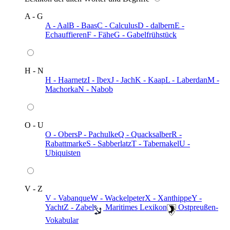
A - G
A - Aal
B - Baas
C - Calculus
D - dalbern
E -
Echauffieren
F - Fähe
G - Gabelfrühstück
H - N
H - Haarnetz
I - Ibex
J - Jach
K - Kaap
L - Laberdan
M -
Machorka
N - Nabob
O - U
O - Obers
P - Pachulke
Q - Quacksalber
R -
Rabattmarke
S - Sabberlatz
T - Tabernakel
U -
Ubiquisten
V - Z
V - Vabanque
W - Wackelpeter
X - Xanthippe
Y -
Yacht
Z - Zabel
️ Maritimes Lexikon
️ Ostpreußen-
Vokabular