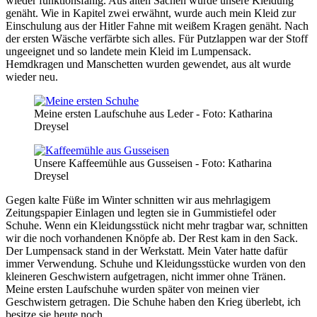
wieder funktionsfähig. Aus alten Sachen wurde unsere Kleidung
genäht. Wie in Kapitel zwei erwähnt, wurde auch mein Kleid zur
Einschulung aus der Hitler Fahne mit weißem Kragen genäht. Nach
der ersten Wäsche verfärbte sich alles. Für Putzlappen war der Stoff
ungeeignet und so landete mein Kleid im Lumpensack.
Hemdkragen und Manschetten wurden gewendet, aus alt wurde
wieder neu.
Meine ersten Laufschuhe aus Leder - Foto: Katharina
Dreysel
Unsere Kaffeemühle aus Gusseisen - Foto: Katharina
Dreysel
Gegen kalte Füße im Winter schnitten wir aus mehrlagigem
Zeitungspapier Einlagen und legten sie in Gummistiefel oder
Schuhe. Wenn ein Kleidungsstück nicht mehr tragbar war, schnitten
wir die noch vorhandenen Knöpfe ab. Der Rest kam in den Sack.
Der Lumpensack stand in der Werkstatt. Mein Vater hatte dafür
immer Verwendung. Schuhe und Kleidungsstücke wurden von den
kleineren Geschwistern aufgetragen, nicht immer ohne Tränen.
Meine ersten Laufschuhe wurden später von meinen vier
Geschwistern getragen. Die Schuhe haben den Krieg überlebt, ich
besitze sie heute noch.