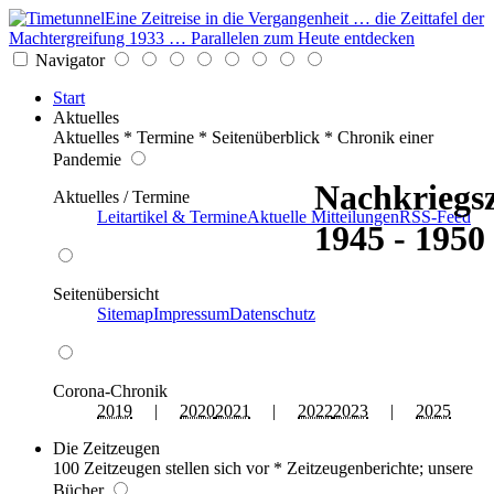
Eine Zeitreise in die Vergangenheit … die Zeittafel der
Machtergreifung 1933 … Parallelen zum Heute entdecken
Navigator
Start
Aktuelles
Aktuelles * Termine * Seitenüberblick * Chronik einer
Pandemie
Nachkriegsz
Aktuelles / Termine
Leitartikel & Termine
Aktuelle Mitteilungen
RSS-Feed
1945 - 1950
Seitenübersicht
Sitemap
Impressum
Datenschutz
Corona-Chronik
2019
|
2020
2021
|
2022
2023
|
2025
Die Zeitzeugen
100 Zeitzeugen stellen sich vor * Zeitzeugenberichte; unsere
Bücher