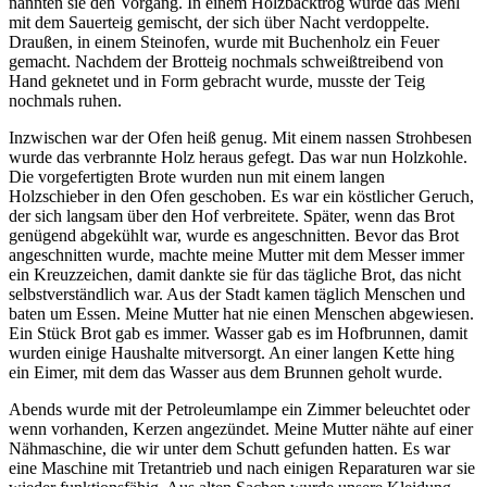
nannten sie den Vorgang. In einem Holzbacktrog wurde das Mehl
mit dem Sauerteig gemischt, der sich über Nacht verdoppelte.
Draußen, in einem Steinofen, wurde mit Buchenholz ein Feuer
gemacht. Nachdem der Brotteig nochmals schweißtreibend von
Hand geknetet und in Form gebracht wurde, musste der Teig
nochmals ruhen.
Inzwischen war der Ofen heiß genug. Mit einem nassen Strohbesen
wurde das verbrannte Holz heraus gefegt. Das war nun Holzkohle.
Die vorgefertigten Brote wurden nun mit einem langen
Holzschieber in den Ofen geschoben. Es war ein köstlicher Geruch,
der sich langsam über den Hof verbreitete. Später, wenn das Brot
genügend abgekühlt war, wurde es angeschnitten. Bevor das Brot
angeschnitten wurde, machte meine Mutter mit dem Messer immer
ein Kreuzzeichen, damit dankte sie für das tägliche Brot, das nicht
selbstverständlich war. Aus der Stadt kamen täglich Menschen und
baten um Essen. Meine Mutter hat nie einen Menschen abgewiesen.
Ein Stück Brot gab es immer. Wasser gab es im Hofbrunnen, damit
wurden einige Haushalte mitversorgt. An einer langen Kette hing
ein Eimer, mit dem das Wasser aus dem Brunnen geholt wurde.
Abends wurde mit der Petroleumlampe ein Zimmer beleuchtet oder
wenn vorhanden, Kerzen angezündet. Meine Mutter nähte auf einer
Nähmaschine, die wir unter dem Schutt gefunden hatten. Es war
eine Maschine mit Tretantrieb und nach einigen Reparaturen war sie