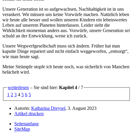
Unsere Generation ist so aufgewachsen, Nachhaltigkeit ist in uns
verankert. Wir müssen uns keine Vorwürfe machen. Natürlich leben
wir heute alle besser und wollen unseren Kindern ein lebenswertes
Leben auf unserem Planeten hinterlassen. Leider sieht die
Wirklichkeit momentan anders aus. Vorwürfe, unsere Generation sei
schuld an der Entwicklung, weise ich zurück.
Unsere Wegwerfgesellschaft muss sich ändern. Früher hat man
kaputte Dinge repariert und nicht einfach weggeworfen,
entsorgt
,
wie man heute sagt.
Meine Strümpfe stopfe ich heute noch, was sicherlich von Manchen
belächelt wird.
weiterlesen
– Sie sind hier:
Kapitel 4
/ 7
1
2
3
4
5
6
5
Autorin:
Katharina Dreysel
, 3. August 2023
Artikel drucken
Seitenanfang
SiteMap