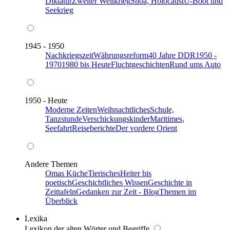
Diktatur
Zweiter Weltkrieg
Shoa, Holocaust
U-Boot und
Seekrieg
1945 - 1950
Nachkriegszeit
Währungsreform
40 Jahre DDR
1950 -
1970
1980 bis Heute
Fluchtgeschichten
Rund ums Auto
1950 - Heute
Moderne Zeiten
Weihnachtliches
Schule,
Tanzstunde
Verschickungskinder
Maritimes,
Seefahrt
Reiseberichte
Der vordere Orient
Andere Themen
Omas Küche
Tierisches
Heiter bis
poetisch
Geschichtliches Wissen
Geschichte in
Zeittafeln
Gedanken zur Zeit - Blog
Themen im
Überblick
Lexika
Lexikon der alten Wörter und Begriffe