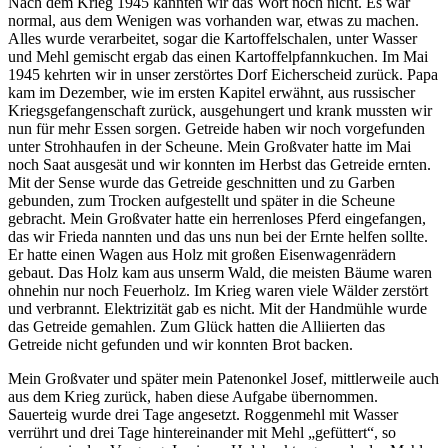
Nach dem Krieg 1945 kannten wir das Wort noch nicht. Es war
normal, aus dem Wenigen was vorhanden war, etwas zu machen.
Alles wurde verarbeitet, sogar die Kartoffelschalen, unter Wasser
und Mehl gemischt ergab das einen Kartoffelpfannkuchen. Im Mai
1945 kehrten wir in unser zerstörtes Dorf Eicherscheid zurück. Papa
kam im Dezember, wie im ersten Kapitel erwähnt, aus russischer
Kriegsgefangenschaft zurück, ausgehungert und krank mussten wir
nun für mehr Essen sorgen. Getreide haben wir noch vorgefunden
unter Strohhaufen in der Scheune. Mein Großvater hatte im Mai
noch Saat ausgesät und wir konnten im Herbst das Getreide ernten.
Mit der Sense wurde das Getreide geschnitten und zu Garben
gebunden, zum Trocken aufgestellt und später in die Scheune
gebracht. Mein Großvater hatte ein herrenloses Pferd eingefangen,
das wir Frieda nannten und das uns nun bei der Ernte helfen sollte.
Er hatte einen Wagen aus Holz mit großen Eisenwagenrädern
gebaut. Das Holz kam aus unserm Wald, die meisten Bäume waren
ohnehin nur noch Feuerholz. Im Krieg waren viele Wälder zerstört
und verbrannt. Elektrizität gab es nicht. Mit der Handmühle wurde
das Getreide gemahlen. Zum Glück hatten die Alliierten das
Getreide nicht gefunden und wir konnten Brot backen.
Mein Großvater und später mein Patenonkel Josef, mittlerweile auch
aus dem Krieg zurück, haben diese Aufgabe übernommen.
Sauerteig wurde drei Tage angesetzt. Roggenmehl mit Wasser
verrührt und drei Tage hintereinander mit Mehl
gefüttert
, so