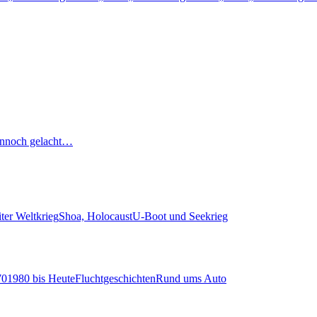
nnoch gelacht…
ter Weltkrieg
Shoa, Holocaust
U-Boot und Seekrieg
70
1980 bis Heute
Fluchtgeschichten
Rund ums Auto