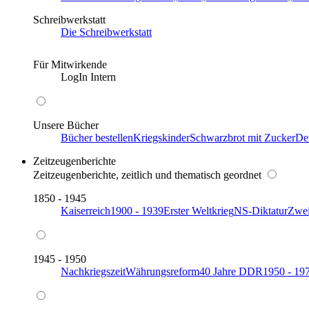
Schreibwerkstatt
Die Schreibwerkstatt
Für Mitwirkende
LogIn Intern
Unsere Bücher
Bücher bestellen
Kriegskinder
Schwarzbrot mit Zucker
De
Zeitzeugenberichte
Zeitzeugenberichte, zeitlich und thematisch geordnet
1850 - 1945
Kaiserreich
1900 - 1939
Erster Weltkrieg
NS-Diktatur
Zwei
1945 - 1950
Nachkriegszeit
Währungsreform
40 Jahre DDR
1950 - 19