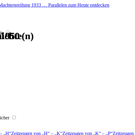
er Machtergreifung 1933 … Parallelen zum Heute entdecken
ie
 1950
 1950
 1950
 1950
ichte(n)
ichte(n)
ücher
–
H
Zeitzeugen von
H
–
K
Zeitzeugen von
K
–
P
Zeitzeugen