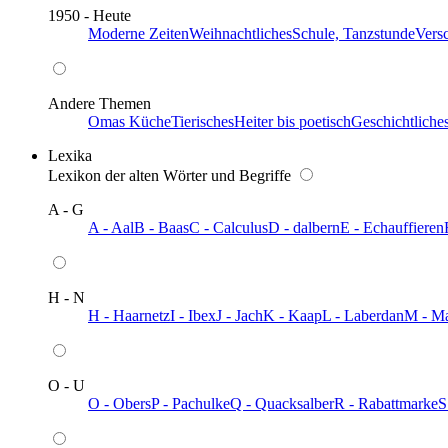
1950 - Heute
Moderne Zeiten
Weihnachtliches
Schule, Tanzstunde
Vers
Andere Themen
Omas Küche
Tierisches
Heiter bis poetisch
Geschichtliche
Lexika
Lexikon der alten Wörter und Begriffe
A - G
A - Aal
B - Baas
C - Calculus
D - dalbern
E - Echauffieren
H - N
H - Haarnetz
I - Ibex
J - Jach
K - Kaap
L - Laberdan
M - M
O - U
O - Obers
P - Pachulke
Q - Quacksalber
R - Rabattmarke
S