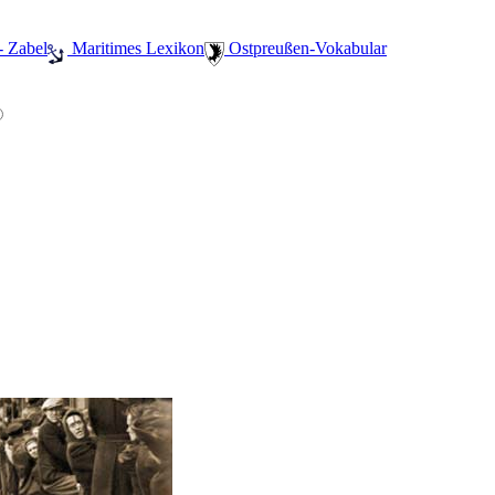
- Zabel
️ Maritimes Lexikon
️ Ostpreußen-Vokabular