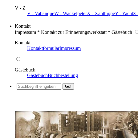
V - Z
V - Vabanque
W - Wackelpeter
X - Xanthippe
Y - Yacht
Z 
Kontakt
Impressum * Kontakt zur Erinnerungswerkstatt * Gästebuch
Kontakt
Kontaktformular
Impressum
Gästebuch
Gästebuch
Buchbestellung