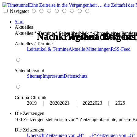
Eine Zeitreise in die Vergangenheit … die Zeittafel d
Navigator
Start
Aktuelles
Aktuelles * Termine * Seitenüberblick * Chronik einer Pandem
Nachkriegszeit 1945 bis
Nachkriegszeit 1945 bis
Nachkriegszeit 1945 bis
Nachkriegszeit 1945 bis
Weihnachtsgesch
Weihnachtsgesch
Aktuelles / Termine
Leitartikel & Termine
Aktuelle Mitteilungen
RSS-Feed
Seitenübersicht
Sitemap
Impressum
Datenschutz
Corona-Chronik
2019
|
2020
2021
|
2022
2023
|
2025
Die Zeitzeugen
100 Zeitzeugen stellen sich vor * Zeitzeugenberichte; unsere B
Die Zeitzeugen
Übersicht
Zeitzeugen von
B
–
F
Zeitzeugen von
G