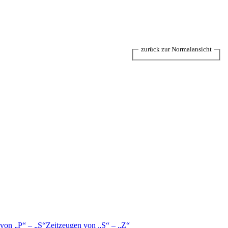
zurück zur Normalansicht
 von
P
–
S
Zeitzeugen von
S
–
Z