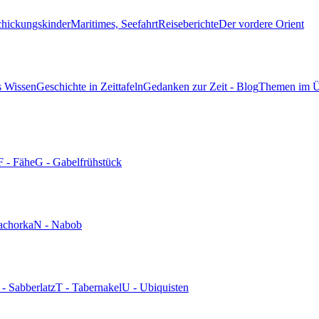
chickungskinder
Maritimes, Seefahrt
Reiseberichte
Der vordere Orient
s Wissen
Geschichte in Zeittafeln
Gedanken zur Zeit - Blog
Themen im Ü
F - Fähe
G - Gabelfrühstück
achorka
N - Nabob
 - Sabberlatz
T - Tabernakel
U - Ubiquisten