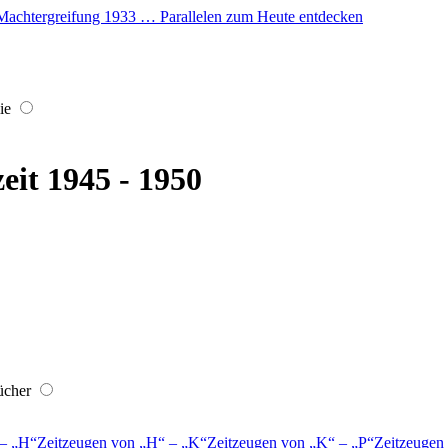
er Machtergreifung 1933 … Parallelen zum Heute entdecken
ie
eit 1945 - 1950
ücher
–
H
Zeitzeugen von
H
–
K
Zeitzeugen von
K
–
P
Zeitzeugen