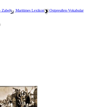
- Zabel
️ Maritimes Lexikon
️ Ostpreußen-Vokabular