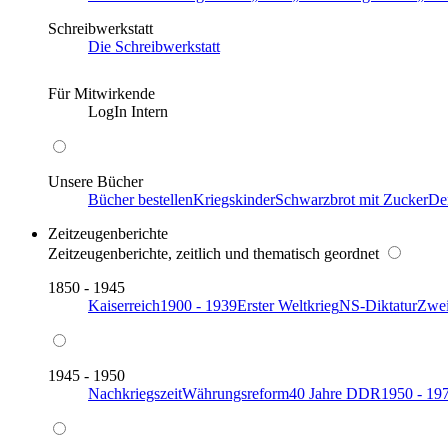
Schreibwerkstatt
Die Schreibwerkstatt
Für Mitwirkende
LogIn Intern
Unsere Bücher
Bücher bestellen
Kriegskinder
Schwarzbrot mit Zucker
De
Zeitzeugenberichte
Zeitzeugenberichte, zeitlich und thematisch geordnet
1850 - 1945
Kaiserreich
1900 - 1939
Erster Weltkrieg
NS-Diktatur
Zwei
1945 - 1950
Nachkriegszeit
Währungsreform
40 Jahre DDR
1950 - 19