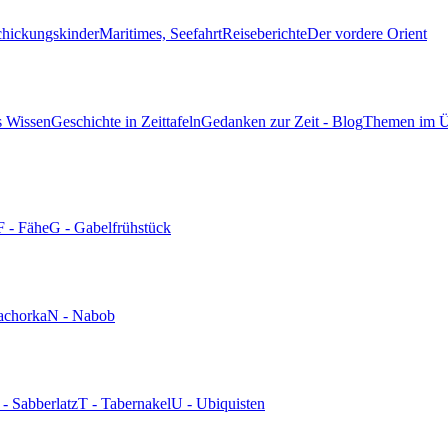
chickungskinder
Maritimes, Seefahrt
Reiseberichte
Der vordere Orient
s Wissen
Geschichte in Zeittafeln
Gedanken zur Zeit - Blog
Themen im Ü
F - Fähe
G - Gabelfrühstück
achorka
N - Nabob
 - Sabberlatz
T - Tabernakel
U - Ubiquisten