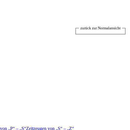
zurück zur Normalansicht
 von
P
–
S
Zeitzeugen von
S
–
Z