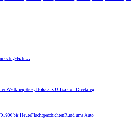
nnoch gelacht…
ter Weltkrieg
Shoa, Holocaust
U-Boot und Seekrieg
70
1980 bis Heute
Fluchtgeschichten
Rund ums Auto