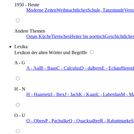
1950 - Heute
Moderne Zeiten
Weihnachtliches
Schule, Tanzstunde
Vers
Andere Themen
Omas Küche
Tierisches
Heiter bis poetisch
Geschichtliche
Lexika
Lexikon der alten Wörter und Begriffe
A - G
A - Aal
B - Baas
C - Calculus
D - dalbern
E - Echauffieren
H - N
H - Haarnetz
I - Ibex
J - Jach
K - Kaap
L - Laberdan
M - M
O - U
O - Obers
P - Pachulke
Q - Quacksalber
R - Rabattmarke
S