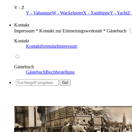
V - Z
V - Vabanque
W - Wackelpeter
X - Xanthippe
Y - Yacht
Z 
Kontakt
Impressum * Kontakt zur Erinnerungswerkstatt * Gästebuch
Kontakt
Kontaktformular
Impressum
Gästebuch
Gästebuch
Buchbestellung