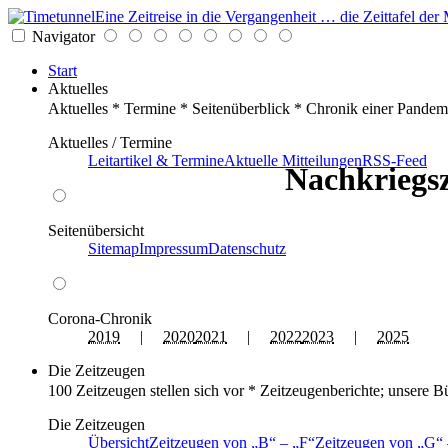
Eine Zeitreise in die Vergangenheit … die Zeittafel d
Navigator
Start
Aktuelles
Aktuelles * Termine * Seitenüberblick * Chronik einer Pandem
Aktuelles / Termine
Leitartikel & Termine
Aktuelle Mitteilungen
RSS-Feed
Nachkriegsz
Seitenübersicht
Sitemap
Impressum
Datenschutz
Corona-Chronik
2019
|
2020
2021
|
2022
2023
|
2025
Die Zeitzeugen
100 Zeitzeugen stellen sich vor * Zeitzeugenberichte; unsere B
Die Zeitzeugen
Übersicht
Zeitzeugen von
B
–
F
Zeitzeugen von
G