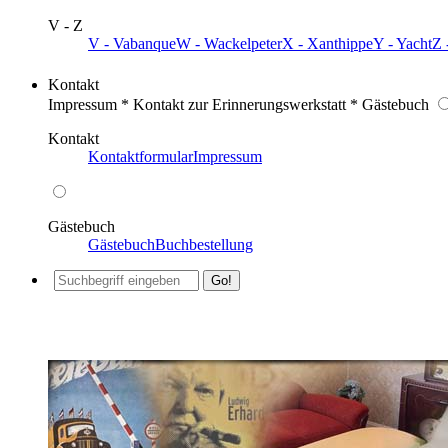
V - Z
V - Vabanque
W - Wackelpeter
X - Xanthippe
Y - Yacht
Z 
Kontakt
Impressum * Kontakt zur Erinnerungswerkstatt * Gästebuch
Kontakt
Kontaktformular
Impressum
Gästebuch
Gästebuch
Buchbestellung