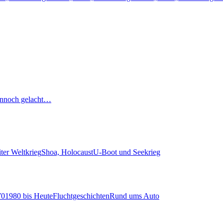
nnoch gelacht…
ter Weltkrieg
Shoa, Holocaust
U-Boot und Seekrieg
70
1980 bis Heute
Fluchtgeschichten
Rund ums Auto