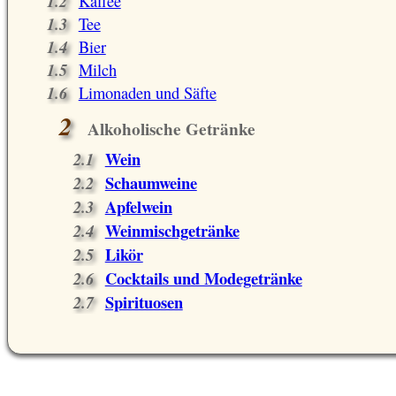
Kaffee
Tee
Bier
Milch
Limonaden und Säfte
Alkoholische Getränke
Wein
Schaumweine
Apfelwein
Weinmischgetränke
Likör
Cocktails und Modegetränke
Spirituosen