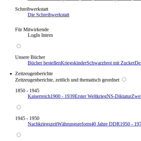
Schreibwerkstatt
Die Schreibwerkstatt
Für Mitwirkende
LogIn Intern
Unsere Bücher
Bücher bestellen
Kriegskinder
Schwarzbrot mit Zucker
De
Zeitzeugenberichte
Zeitzeugenberichte, zeitlich und thematisch geordnet
1850 - 1945
Kaiserreich
1900 - 1939
Erster Weltkrieg
NS-Diktatur
Zwei
1945 - 1950
Nachkriegszeit
Währungsreform
40 Jahre DDR
1950 - 19