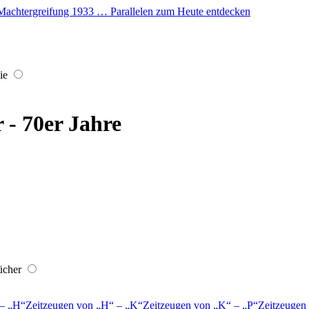
er Machtergreifung 1933 … Parallelen zum Heute entdecken
ie
r - 70er Jahre
ücher
–
H
Zeitzeugen von
H
–
K
Zeitzeugen von
K
–
P
Zeitzeugen