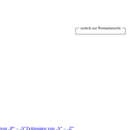
zurück zur Normalansicht
 von
P
–
S
Zeitzeugen von
S
–
Z