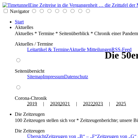
Eine Zeitreise in die Vergangenheit … die Zeittafel d
Navigator
Start
Aktuelles
Aktuelles * Termine * Seitenüberblick * Chronik einer Pandem
Aktuelles / Termine
Leitartikel & Termine
Aktuelle Mitteilungen
RSS-Feed
Die 50e
Seitenübersicht
Sitemap
Impressum
Datenschutz
Corona-Chronik
2019
|
2020
2021
|
2022
2023
|
2025
Die Zeitzeugen
100 Zeitzeugen stellen sich vor * Zeitzeugenberichte; unsere B
Die Zeitzeugen
Übersicht
Zeitzeugen von
B
–
F
Zeitzeugen von
G