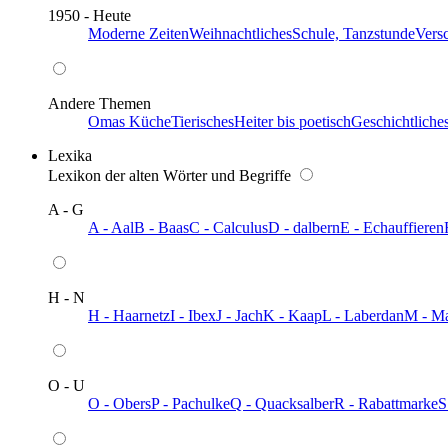
1950 - Heute
Moderne Zeiten
Weihnachtliches
Schule, Tanzstunde
Vers
Andere Themen
Omas Küche
Tierisches
Heiter bis poetisch
Geschichtliche
Lexika
Lexikon der alten Wörter und Begriffe
A - G
A - Aal
B - Baas
C - Calculus
D - dalbern
E - Echauffieren
H - N
H - Haarnetz
I - Ibex
J - Jach
K - Kaap
L - Laberdan
M - M
O - U
O - Obers
P - Pachulke
Q - Quacksalber
R - Rabattmarke
S