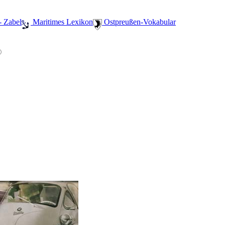
- Zabel
️ Maritimes Lexikon
️ Ostpreußen-Vokabular