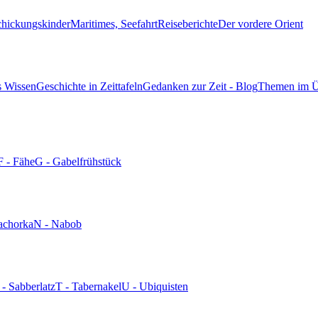
chickungskinder
Maritimes, Seefahrt
Reiseberichte
Der vordere Orient
s Wissen
Geschichte in Zeittafeln
Gedanken zur Zeit - Blog
Themen im Ü
F - Fähe
G - Gabelfrühstück
achorka
N - Nabob
 - Sabberlatz
T - Tabernakel
U - Ubiquisten