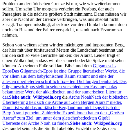
Problem an der türkischen Grenze ist nur, wie wir weiterkommen
sollen. Um zehn Uhr morgens verkehrt ein Postbus, der auch
Passagiere in die nächste größere Stadt mitnimmt. Dann müssen wir
aber die Nacht an der Grenze verbringen, was uns absolut nicht
zusagt. Trampen misslingt, aber kurz vor dem Dunkeln kommt doch
noch ein Bus und der Fahrer verspricht, uns mit nach Erzurum zu
nehmen.
Schon von weitem sehen wir den mächtigen und imposanten Berg,
der hier mit über fünftausend Metern die Landschaft bestimmt und
um den sich so viele Gerüchte ranken: der Ararat. Leider trägt er
einen Wolkenhut, sodass wir die schneebedeckte Spitze nicht sehen
können. An seinem Fuße soll laut Bibel und dem
Gilgamesch-
Epos
Das Gilgamesch-Epos ist eine Gruppe literarischer Werke, die
vor allem aus dem babylonischen Raum stammt und eine der
ältesten überlieferten schriftlich fixierten Dichtungen beinhaltet. Das
Gilgamesch-Epos stellt in seinen verschiedenen Fassungen das
bekannteste Werk der akkadischen und der sumerischen Literatur
dar.
Siehe auch: Wikipedia.org
die
Arche Noah
Nach der biblischen
Überlieferung ließ sich die Arche auf
den Bergen Ararat
nieder.
Damit ist wohl das urartäische Bergland und nicht spezifisch der
Berg Ararat gemeint. Zahlreiche Expeditionen hatten den
Großen
Ararat
zum Ziel, um unter dem gletscherbedeckten Gipfel
Überreste der Arche Noah zu finden.
Siehe auch: Wikipedia.org
gestrandet sein, als die Sintflut abebbte. Es geht die Sage, dass