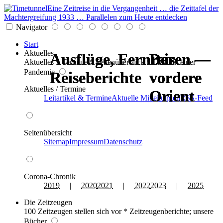
Eine Zeitreise in die Vergangenheit … die Zeittafel der
Machtergreifung 1933 … Parallelen zum Heute entdecken
Navigator
Start
Aktuelles
Ausflüge, Fernreisen —
Ausflüge, Fernreisen —
Der
Der
Der
Der
Aktuelles * Termine * Seitenüberblick * Chronik einer
Pandemie
Reiseberichte
Reiseberichte
vordere
vordere
vordere
vordere
Aktuelles / Termine
Orient
Orient
Orient
Orient
Leitartikel & Termine
Aktuelle Mitteilungen
RSS-Feed
Seitenübersicht
Sitemap
Impressum
Datenschutz
Corona-Chronik
2019
|
2020
2021
|
2022
2023
|
2025
Die Zeitzeugen
100 Zeitzeugen stellen sich vor * Zeitzeugenberichte; unsere
Bücher