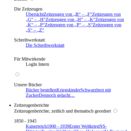
Die Zeitzeugen
Übersicht
Zeitzeugen von
B
–
F
Zeitzeugen von
G
–
H
Zeitzeugen von
H
–
K
Zeitzeugen von
K
–
P
Zeitzeugen von
P
–
S
Zeitzeugen von
S
–
Z
Schreibwerkstatt
Die Schreibwerkstatt
Für Mitwirkende
LogIn Intern
Unsere Bücher
Bücher bestellen
Kriegskinder
Schwarzbrot mit
Zucker
Dennoch gelacht…
Zeitzeugenberichte
Zeitzeugenberichte, zeitlich und thematisch geordnet
1850 - 1945
Kaiserreich
1900 - 1939
Erster Weltkrieg
NS-