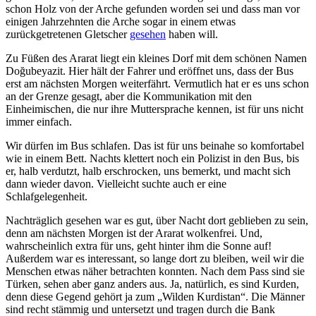
schon Holz von der Arche gefunden worden sei und dass man vor
einigen Jahrzehnten die Arche sogar in einem etwas
zurückgetretenen Gletscher
gesehen
haben will.
Zu Füßen des Ararat liegt ein kleines Dorf mit dem schönen Namen
Doğubeyazit. Hier hält der Fahrer und eröffnet uns, dass der Bus
erst am nächsten Morgen weiterfährt. Vermutlich hat er es uns schon
an der Grenze gesagt, aber die Kommunikation mit den
Einheimischen, die nur ihre Muttersprache kennen, ist für uns nicht
immer einfach.
Wir dürfen im Bus schlafen. Das ist für uns beinahe so komfortabel
wie in einem Bett. Nachts klettert noch ein Polizist in den Bus, bis
er, halb verdutzt, halb erschrocken, uns bemerkt, und macht sich
dann wieder davon. Vielleicht suchte auch er eine
Schlafgelegenheit.
Nachträglich gesehen war es gut, über Nacht dort geblieben zu sein,
denn am nächsten Morgen ist der Ararat wolkenfrei. Und,
wahrscheinlich extra für uns, geht hinter ihm die Sonne auf!
Außerdem war es interessant, so lange dort zu bleiben, weil wir die
Menschen etwas näher betrachten konnten. Nach dem Pass sind sie
Türken, sehen aber ganz anders aus. Ja, natürlich, es sind Kurden,
denn diese Gegend gehört ja zum
Wilden Kurdistan
. Die Männer
sind recht stämmig und untersetzt und tragen durch die Bank