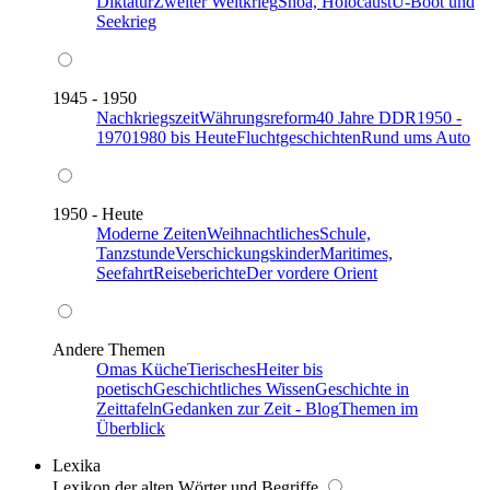
Diktatur
Zweiter Weltkrieg
Shoa, Holocaust
U-Boot und
Seekrieg
1945 - 1950
Nachkriegszeit
Währungsreform
40 Jahre DDR
1950 -
1970
1980 bis Heute
Fluchtgeschichten
Rund ums Auto
1950 - Heute
Moderne Zeiten
Weihnachtliches
Schule,
Tanzstunde
Verschickungskinder
Maritimes,
Seefahrt
Reiseberichte
Der vordere Orient
Andere Themen
Omas Küche
Tierisches
Heiter bis
poetisch
Geschichtliches Wissen
Geschichte in
Zeittafeln
Gedanken zur Zeit - Blog
Themen im
Überblick
Lexika
Lexikon der alten Wörter und Begriffe