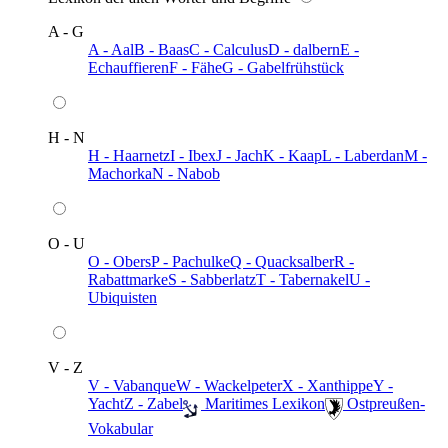
A - G
A - Aal
B - Baas
C - Calculus
D - dalbern
E -
Echauffieren
F - Fähe
G - Gabelfrühstück
H - N
H - Haarnetz
I - Ibex
J - Jach
K - Kaap
L - Laberdan
M -
Machorka
N - Nabob
O - U
O - Obers
P - Pachulke
Q - Quacksalber
R -
Rabattmarke
S - Sabberlatz
T - Tabernakel
U -
Ubiquisten
V - Z
V - Vabanque
W - Wackelpeter
X - Xanthippe
Y -
Yacht
Z - Zabel
️ Maritimes Lexikon
️ Ostpreußen-
Vokabular