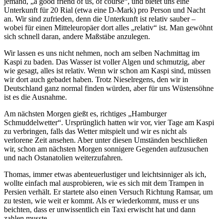
jemand,
a good friend of us, of course
, und bietet uns eine
Unterkunft für 20 Rial (etwa eine D-Mark) pro Person und Nacht
an. Wir sind zufrieden, denn die Unterkunft ist relativ sauber –
wobei für einen Mitteleuropäer dort alles
relativ
ist. Man gewöhnt
sich schnell daran, andere Maßstäbe anzulegen.
Wir lassen es uns nicht nehmen, noch am selben Nachmittag im
Kaspi zu baden. Das Wasser ist voller Algen und schmutzig, aber
wie gesagt, alles ist relativ. Wenn wir schon am Kaspi sind, müssen
wir dort auch gebadet haben. Trotz Nieselregens, den wir in
Deutschland ganz normal finden würden, aber für uns Wüstensöhne
ist es die Ausnahme.
Am nächsten Morgen gießt es, richtiges
Hamburger
Schmuddelwetter
. Ursprünglich hatten wir vor, vier Tage am Kaspi
zu verbringen, falls das Wetter mitspielt und wir es nicht als
verlorene Zeit ansehen. Aber unter diesen Umständen beschließen
wir, schon am nächsten Morgen sonnigere Gegenden aufzusuchen
und nach Ostanatolien weiterzufahren.
Thomas, immer etwas abenteuerlustiger und leichtsinniger als ich,
wollte einfach mal ausprobieren, wie es sich mit dem Trampen in
Persien verhält. Er startete also einen Versuch Richtung Ramsar, um
zu testen, wie weit er kommt. Als er wiederkommt, muss er uns
beichten, dass er unwissentlich ein Taxi erwischt hat und dann
zahlen musste.