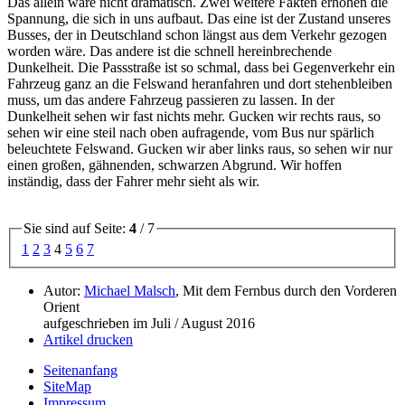
Das allein wäre nicht dramatisch. Zwei weitere Fakten erhöhen die
Spannung, die sich in uns aufbaut. Das eine ist der Zustand unseres
Busses, der in Deutschland schon längst aus dem Verkehr gezogen
worden wäre. Das andere ist die schnell hereinbrechende
Dunkelheit. Die Passstraße ist so schmal, dass bei Gegenverkehr ein
Fahrzeug ganz an die Felswand heranfahren und dort stehenbleiben
muss, um das andere Fahrzeug passieren zu lassen. In der
Dunkelheit sehen wir fast nichts mehr. Gucken wir rechts raus, so
sehen wir eine steil nach oben aufragende, vom Bus nur spärlich
beleuchtete Felswand. Gucken wir aber links raus, so sehen wir nur
einen großen, gähnenden, schwarzen Abgrund. Wir hoffen
inständig, dass der Fahrer mehr sieht als wir.
Sie sind auf Seite:
4
/ 7
1
2
3
4
5
6
7
Autor:
Michael Malsch
, Mit dem Fernbus durch den Vorderen
Orient
aufgeschrieben im Juli / August 2016
Artikel drucken
Seitenanfang
SiteMap
Impressum