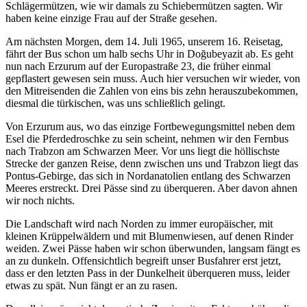
Schlägermützen, wie wir damals zu Schiebermützen sagten. Wir
haben keine einzige Frau auf der Straße gesehen.
Am nächsten Morgen, dem 14. Juli 1965, unserem 16. Reisetag,
fährt der Bus schon um halb sechs Uhr in Doğubeyazit ab. Es geht
nun nach Erzurum auf der Europastraße 23, die früher einmal
gepflastert gewesen sein muss. Auch hier versuchen wir wieder, von
den Mitreisenden die Zahlen von eins bis zehn herauszubekommen,
diesmal die türkischen, was uns schließlich gelingt.
Von Erzurum aus, wo das einzige Fortbewegungsmittel neben dem
Esel die Pferdedroschke zu sein scheint, nehmen wir den Fernbus
nach Trabzon am Schwarzen Meer. Vor uns liegt die höllischste
Strecke der ganzen Reise, denn zwischen uns und Trabzon liegt das
Pontus-Gebirge, das sich in Nordanatolien entlang des Schwarzen
Meeres erstreckt. Drei Pässe sind zu überqueren. Aber davon ahnen
wir noch nichts.
Die Landschaft wird nach Norden zu immer europäischer, mit
kleinen Krüppelwäldern und mit Blumenwiesen, auf denen Rinder
weiden. Zwei Pässe haben wir schon überwunden, langsam fängt es
an zu dunkeln. Offensichtlich begreift unser Busfahrer erst jetzt,
dass er den letzten Pass in der Dunkelheit überqueren muss, leider
etwas zu spät. Nun fängt er an zu rasen.