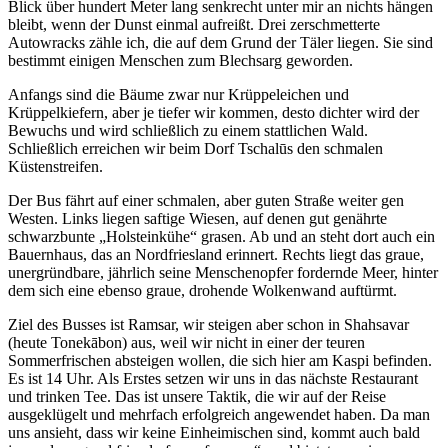
Blick über hundert Meter lang senkrecht unter mir an nichts hängen
bleibt, wenn der Dunst einmal aufreißt. Drei zerschmetterte
Autowracks zähle ich, die auf dem Grund der Täler liegen. Sie sind
bestimmt einigen Menschen zum Blechsarg geworden.
Anfangs sind die Bäume zwar nur Krüppeleichen und
Krüppelkiefern, aber je tiefer wir kommen, desto dichter wird der
Bewuchs und wird schließlich zu einem stattlichen Wald.
Schließlich erreichen wir beim Dorf Tschalūs den schmalen
Küstenstreifen.
Der Bus fährt auf einer schmalen, aber guten Straße weiter gen
Westen. Links liegen saftige Wiesen, auf denen gut genährte
schwarzbunte
Holsteinkühe
grasen. Ab und an steht dort auch ein
Bauernhaus, das an Nordfriesland erinnert. Rechts liegt das graue,
unergründbare, jährlich seine Menschenopfer fordernde Meer, hinter
dem sich eine ebenso graue, drohende Wolkenwand auftürmt.
Ziel des Busses ist Ramsar, wir steigen aber schon in Shahsavar
(heute Tonekābon) aus, weil wir nicht in einer der teuren
Sommerfrischen absteigen wollen, die sich hier am Kaspi befinden.
Es ist 14 Uhr. Als Erstes setzen wir uns in das nächste Restaurant
und trinken Tee. Das ist unsere Taktik, die wir auf der Reise
ausgeklügelt und mehrfach erfolgreich angewendet haben. Da man
uns ansieht, dass wir keine Einheimischen sind, kommt auch bald