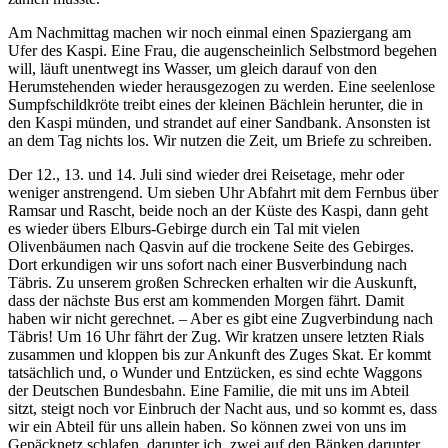
Am Nachmittag machen wir noch einmal einen Spaziergang am
Ufer des Kaspi. Eine Frau, die augenscheinlich Selbstmord begehen
will, läuft unentwegt ins Wasser, um gleich darauf von den
Herumstehenden wieder herausgezogen zu werden. Eine seelenlose
Sumpfschildkröte treibt eines der kleinen Bächlein herunter, die in
den Kaspi münden, und strandet auf einer Sandbank. Ansonsten ist
an dem Tag nichts los. Wir nutzen die Zeit, um Briefe zu schreiben.
Der 12., 13. und 14. Juli sind wieder drei Reisetage, mehr oder
weniger anstrengend. Um sieben Uhr Abfahrt mit dem Fernbus über
Ramsar und Rascht, beide noch an der Küste des Kaspi, dann geht
es wieder übers Elburs-Gebirge durch ein Tal mit vielen
Olivenbäumen nach Qasvin auf die trockene Seite des Gebirges.
Dort erkundigen wir uns sofort nach einer Busverbindung nach
Täbris. Zu unserem großen Schrecken erhalten wir die Auskunft,
dass der nächste Bus erst am kommenden Morgen fährt. Damit
haben wir nicht gerechnet. – Aber es gibt eine Zugverbindung nach
Täbris! Um 16 Uhr fährt der Zug. Wir kratzen unsere letzten Rials
zusammen und kloppen bis zur Ankunft des Zuges Skat. Er kommt
tatsächlich und, o Wunder und Entzücken, es sind echte Waggons
der Deutschen Bundesbahn. Eine Familie, die mit uns im Abteil
sitzt, steigt noch vor Einbruch der Nacht aus, und so kommt es, dass
wir ein Abteil für uns allein haben. So können zwei von uns im
Gepäcknetz schlafen, darunter ich, zwei auf den Bänken darunter,