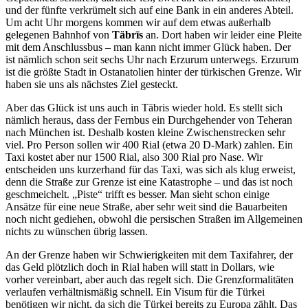
und der fünfte verkrümelt sich auf eine Bank in ein anderes Abteil.
Um acht Uhr morgens kommen wir auf dem etwas außerhalb
gelegenen Bahnhof von
Täbrīs
an. Dort haben wir leider eine Pleite
mit dem Anschlussbus – man kann nicht immer Glück haben. Der
ist nämlich schon seit sechs Uhr nach Erzurum unterwegs. Erzurum
ist die größte Stadt in Ostanatolien hinter der türkischen Grenze. Wir
haben sie uns als nächstes Ziel gesteckt.
Aber das Glück ist uns auch in Täbris wieder hold. Es stellt sich
nämlich heraus, dass der Fernbus ein Durchgehender von Teheran
nach München ist. Deshalb kosten kleine Zwischenstrecken sehr
viel. Pro Person sollen wir 400 Rial (etwa 20 D-Mark) zahlen. Ein
Taxi kostet aber nur 1500 Rial, also 300 Rial pro Nase. Wir
entscheiden uns kurzerhand für das Taxi, was sich als klug erweist,
denn die Straße zur Grenze ist eine Katastrophe – und das ist noch
geschmeichelt.
Piste
trifft es besser. Man sieht schon einige
Ansätze für eine neue Straße, aber sehr weit sind die Bauarbeiten
noch nicht gediehen, obwohl die persischen Straßen im Allgemeinen
nichts zu wünschen übrig lassen.
An der Grenze haben wir Schwierigkeiten mit dem Taxifahrer, der
das Geld plötzlich doch in Rial haben will statt in Dollars, wie
vorher vereinbart, aber auch das regelt sich. Die Grenzformalitäten
verlaufen verhältnismäßig schnell. Ein Visum für die Türkei
benötigen wir nicht, da sich die Türkei bereits zu Europa zählt. Das