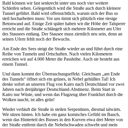
Bald können wir fast senkrecht unter uns noch vier weitere
Schleifen sehen. Gelegentlich wird die Straße auch durch kleinere
Tunnel geführt. Bald wird offensichtlich, warum sich der Bus so
steil hocharbeiten muss: Vor uns türmt sich plötzlich eine riesige
Betonwand auf. Einige Zeit später haben wir die Höhe der Talsperre
erreicht und die Straße schlängelt sich mehrere Kilometer am Ufer
des Stausees entlang. Der Stausee muss ziemlich neu sein, denn an
seinen Ufern fehlt noch der Bewuchs.
Am Ende des Sees steigt die Straße wieder an und führt durch eine
Reihe von Tunneln und Ortschaften. Nach vielen Kilometern
erreichen wir auf 4.000 Meter die Passhöhe. Auch sie besteht aus
einem Tunnel.
Und dann kommt der Überraschungseffekt. Gleichsam
am Ende
des Tunnels
öffnet sich ein grünes, in Nebel gehülltes Tal! Ich
denke sofort an unseren Flug von Kairo nach Deutschland vor zwei
Jahren nach dreijähriger Deutschland-Abstinenz. Beim Start in
Kairo nur Wüste, und wenn das Flugzeug über Frankfurt durch die
Wolken taucht, ist alles grün!
Wieder verläuft die Straße in steilen Serpentinen, diesmal talwärts.
Wir sitzen hinten. Ich habe ein ganz komisches Gefühl im Bauch,
wenn das Hinterteil des Busses in den Kurven etwa drei Meter von
der Straße entfernt durch die Nebelschwaden schwebt und mein