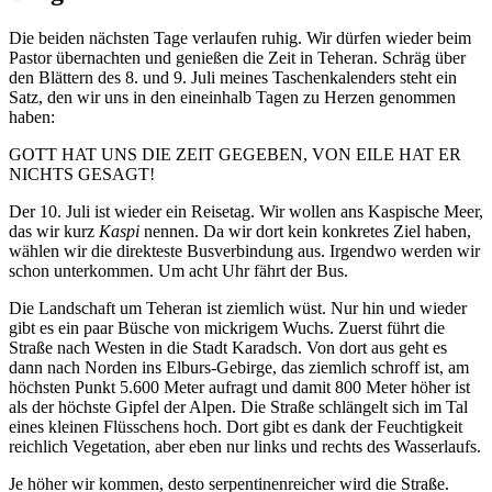
Die beiden nächsten Tage verlaufen ruhig. Wir dürfen wieder beim
Pastor übernachten und genießen die Zeit in Teheran. Schräg über
den Blättern des 8. und 9. Juli meines Taschenkalenders steht ein
Satz, den wir uns in den eineinhalb Tagen zu Herzen genommen
haben:
GOTT HAT UNS DIE ZEIT GEGEBEN, VON EILE HAT ER
NICHTS GESAGT!
Der 10. Juli ist wieder ein Reisetag. Wir wollen ans Kaspische Meer,
das wir kurz
Kaspi
nennen. Da wir dort kein konkretes Ziel haben,
wählen wir die direkteste Busverbindung aus. Irgendwo werden wir
schon unterkommen. Um acht Uhr fährt der Bus.
Die Landschaft um Teheran ist ziemlich wüst. Nur hin und wieder
gibt es ein paar Büsche von mickrigem Wuchs. Zuerst führt die
Straße nach Westen in die Stadt Karadsch. Von dort aus geht es
dann nach Norden ins Elburs-Gebirge, das ziemlich schroff ist, am
höchsten Punkt 5.600 Meter aufragt und damit 800 Meter höher ist
als der höchste Gipfel der Alpen. Die Straße schlängelt sich im Tal
eines kleinen Flüsschens hoch. Dort gibt es dank der Feuchtigkeit
reichlich Vegetation, aber eben nur links und rechts des Wasserlaufs.
Je höher wir kommen, desto serpentinenreicher wird die Straße.