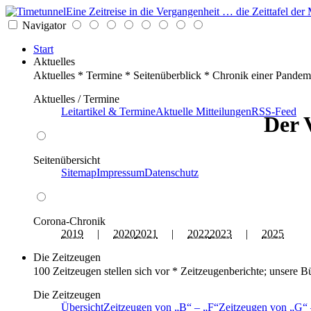
Eine Zeitreise in die Vergangenheit … die Zeittafel d
Navigator
Start
Aktuelles
Aktuelles * Termine * Seitenüberblick * Chronik einer Pandem
Aktuelles / Termine
Leitartikel & Termine
Aktuelle Mitteilungen
RSS-Feed
Der 
Seitenübersicht
Sitemap
Impressum
Datenschutz
Corona-Chronik
2019
|
2020
2021
|
2022
2023
|
2025
Die Zeitzeugen
100 Zeitzeugen stellen sich vor * Zeitzeugenberichte; unsere B
Die Zeitzeugen
Übersicht
Zeitzeugen von
B
–
F
Zeitzeugen von
G