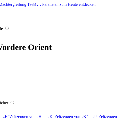
er Machtergreifung 1933 … Parallelen zum Heute entdecken
ie
Vordere Orient
ücher
–
H
Zeitzeugen von
H
–
K
Zeitzeugen von
K
–
P
Zeitzeugen