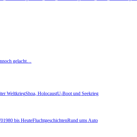
nnoch gelacht…
ter Weltkrieg
Shoa, Holocaust
U-Boot und Seekrieg
70
1980 bis Heute
Fluchtgeschichten
Rund ums Auto