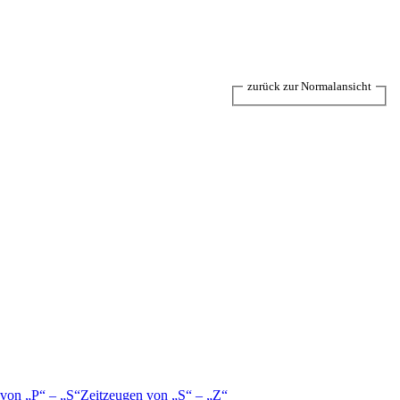
zurück zur Normalansicht
 von
P
–
S
Zeitzeugen von
S
–
Z