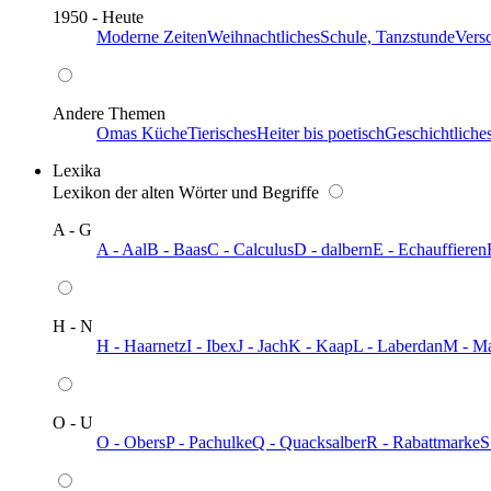
1950 - Heute
Moderne Zeiten
Weihnachtliches
Schule, Tanzstunde
Vers
Andere Themen
Omas Küche
Tierisches
Heiter bis poetisch
Geschichtliche
Lexika
Lexikon der alten Wörter und Begriffe
A - G
A - Aal
B - Baas
C - Calculus
D - dalbern
E - Echauffieren
H - N
H - Haarnetz
I - Ibex
J - Jach
K - Kaap
L - Laberdan
M - M
O - U
O - Obers
P - Pachulke
Q - Quacksalber
R - Rabattmarke
S