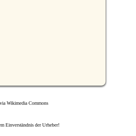
it schwarzer Kuppel – Foto: By דר' הנס לוירר [Public domain], via Wikimedia Commons
em Einverständnis der Urheber!