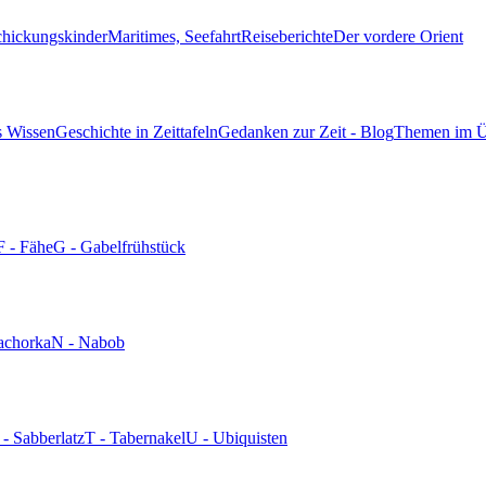
chickungskinder
Maritimes, Seefahrt
Reiseberichte
Der vordere Orient
s Wissen
Geschichte in Zeittafeln
Gedanken zur Zeit - Blog
Themen im Ü
F - Fähe
G - Gabelfrühstück
achorka
N - Nabob
 - Sabberlatz
T - Tabernakel
U - Ubiquisten