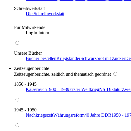
Schreibwerkstatt
Die Schreibwerkstatt
Für Mitwirkende
LogIn Intern
Unsere Bücher
Bücher bestellen
Kriegskinder
Schwarzbrot mit Zucker
De
Zeitzeugenberichte
Zeitzeugenberichte, zeitlich und thematisch geordnet
1850 - 1945
Kaiserreich
1900 - 1939
Erster Weltkrieg
NS-Diktatur
Zwei
1945 - 1950
Nachkriegszeit
Währungsreform
40 Jahre DDR
1950 - 19