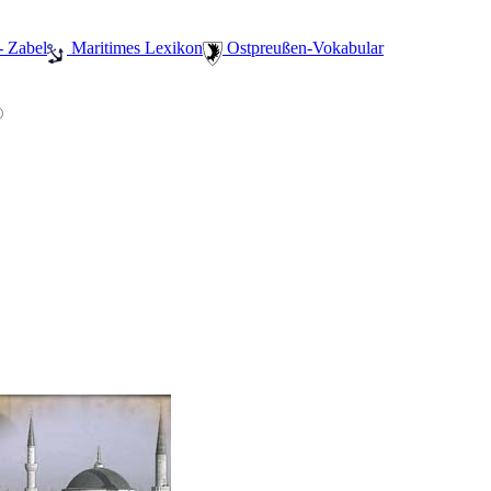
- Zabel
️ Maritimes Lexikon
️ Ostpreußen-Vokabular