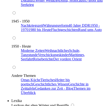
Diktatur
Zweiter Weltkrieg
Shoa, Holocaust
U-Boot und
Seekrieg
1945 - 1950
Nachkriegszeit
Währungsreform
40 Jahre DDR
1950 -
1970
1980 bis Heute
Fluchtgeschichten
Rund ums Auto
1950 - Heute
Moderne Zeiten
Weihnachtliches
Schule,
Tanzstunde
Verschickungskinder
Maritimes,
Seefahrt
Reiseberichte
Der vordere Orient
Andere Themen
Omas Küche
Tierisches
Heiter bis
poetisch
Geschichtliches Wissen
Geschichte in
Zeittafeln
Gedanken zur Zeit - Blog
Themen im
Überblick
Lexika
Lexikon der alten Wörter und Begriffe