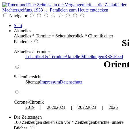
Eine Zeitreise in die Vergangenheit … die Zeittafel der
Machtergreifung 1933 … Parallelen zum Heute entdecken
Navigator
Start
Aktuelles
Aktuelles * Termine * Seitenüberblick * Chronik einer
S
Pandemie
Aktuelles / Termine
Leitartikel & Termine
Aktuelle Mitteilungen
RSS-Feed
Orient
Seitenübersicht
Sitemap
Impressum
Datenschutz
Corona-Chronik
2019
|
2020
2021
|
2022
2023
|
2025
Die Zeitzeugen
100 Zeitzeugen stellen sich vor * Zeitzeugenberichte; unsere
Bücher