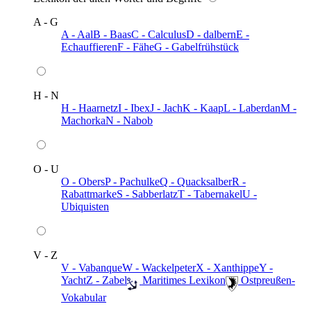
A - G
A - Aal
B - Baas
C - Calculus
D - dalbern
E -
Echauffieren
F - Fähe
G - Gabelfrühstück
H - N
H - Haarnetz
I - Ibex
J - Jach
K - Kaap
L - Laberdan
M -
Machorka
N - Nabob
O - U
O - Obers
P - Pachulke
Q - Quacksalber
R -
Rabattmarke
S - Sabberlatz
T - Tabernakel
U -
Ubiquisten
V - Z
V - Vabanque
W - Wackelpeter
X - Xanthippe
Y -
Yacht
Z - Zabel
️ Maritimes Lexikon
️ Ostpreußen-
Vokabular