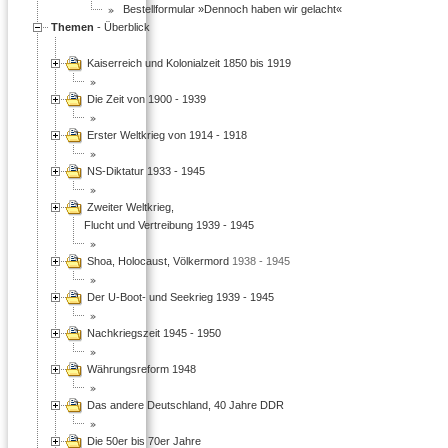
Bestellformular »Dennoch haben wir gelacht«
Themen
- Überblick
Kaiserreich und Kolonialzeit 1850 bis 1919
Die Zeit von 1900 - 1939
Erster Weltkrieg von 1914 - 1918
NS-Diktatur 1933 - 1945
Zweiter Weltkrieg,
Flucht und Vertreibung 1939 - 1945
Shoa, Holocaust, Völkermord
1938 - 1945
Der U-Boot- und Seekrieg 1939 - 1945
Nachkriegszeit 1945 - 1950
Währungsreform 1948
Das andere Deutschland, 40 Jahre DDR
Die 50er bis 70er Jahre