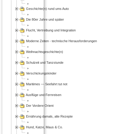
Geschichte(n) rund ums Auto
Die 80er Jahre und später
Flucht, Vertreibung und Integration
Moderne Zeiten - technische Herausforderungen
Weihnachtsgeschichte(n)
Schulzeit und Tanzstunde
Verschickungskinder
Maritimes — Seefahrt tut not
Ausflüge und Fernreisen
Der Vordere Orient
Ernährung damals, alte Rezepte
Hund, Katze, Maus & Co.