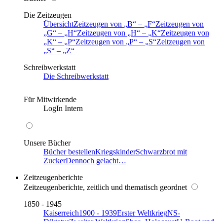
Die Zeitzeugen
Übersicht
Zeitzeugen von
B
–
F
Zeitzeugen von
G
–
H
Zeitzeugen von
H
–
K
Zeitzeugen von
K
–
P
Zeitzeugen von
P
–
S
Zeitzeugen von
S
–
Z
Schreibwerkstatt
Die Schreibwerkstatt
Für Mitwirkende
LogIn Intern
Unsere Bücher
Bücher bestellen
Kriegskinder
Schwarzbrot mit
Zucker
Dennoch gelacht…
Zeitzeugenberichte
Zeitzeugenberichte, zeitlich und thematisch geordnet
1850 - 1945
Kaiserreich
1900 - 1939
Erster Weltkrieg
NS-