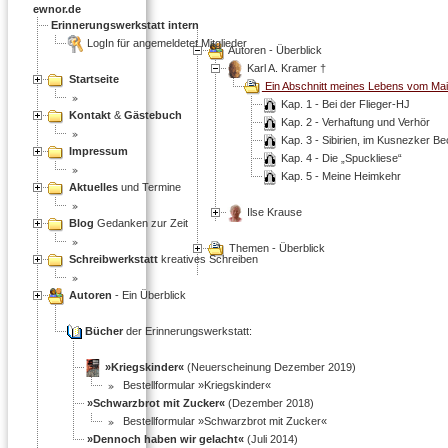
ewnor.de
Erinnerungswerkstatt intern
LogIn für angemeldetet Mitglieder
Autoren - Überblick
Karl A. Kramer †
Startseite
Ein Abschnitt meines Lebens vom Mai
Kap. 1 - Bei der Flieger-HJ
Kontakt
&
Gästebuch
Kap. 2 - Verhaftung und Verhör
Kap. 3 - Sibirien, im Kusnezker B
Impressum
Kap. 4 - Die
Spuckliese
Kap. 5 - Meine Heimkehr
Aktuelles
und Termine
Ilse Krause
Blog
Gedanken zur Zeit
Themen - Überblick
Schreibwerkstatt
kreatives Schreiben
Autoren
- Ein Überblick
Bücher
der Erinnerungswerkstatt:
»Kriegskinder«
(Neuerscheinung Dezember 2019)
Bestellformular »Kriegskinder«
»Schwarzbrot mit Zucker«
(Dezember 2018)
Bestellformular »Schwarzbrot mit Zucker«
»Dennoch haben wir gelacht«
(Juli 2014)