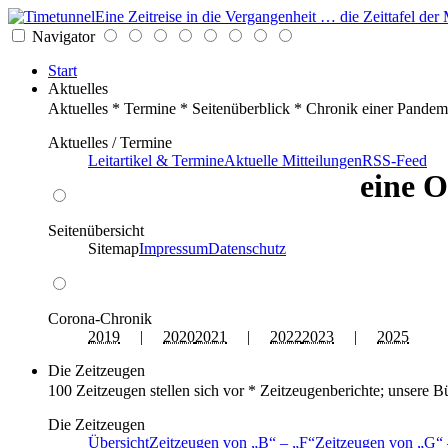
Eine Zeitreise in die Vergangenheit … die Zeittafel d
Navigator
Start
Aktuelles
Aktuelles * Termine * Seitenüberblick * Chronik einer Pandem
Aktuelles / Termine
Leitartikel & Termine
Aktuelle Mitteilungen
RSS-Feed
eine O
Seitenübersicht
Sitemap
Impressum
Datenschutz
Corona-Chronik
2019
|
2020
2021
|
2022
2023
|
2025
Die Zeitzeugen
100 Zeitzeugen stellen sich vor * Zeitzeugenberichte; unsere B
Die Zeitzeugen
Übersicht
Zeitzeugen von
B
–
F
Zeitzeugen von
G