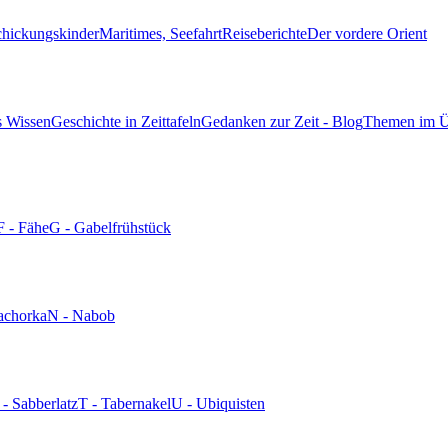
chickungskinder
Maritimes, Seefahrt
Reiseberichte
Der vordere Orient
s Wissen
Geschichte in Zeittafeln
Gedanken zur Zeit - Blog
Themen im Ü
F - Fähe
G - Gabelfrühstück
achorka
N - Nabob
 - Sabberlatz
T - Tabernakel
U - Ubiquisten