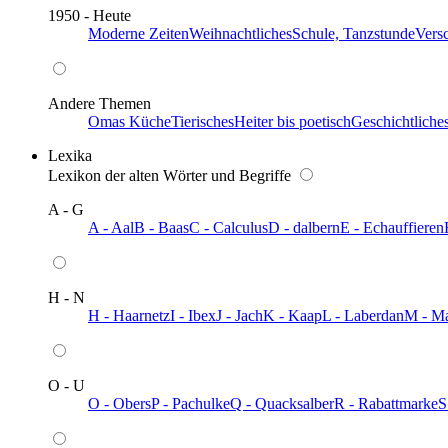
1950 - Heute
Moderne Zeiten
Weihnachtliches
Schule, Tanzstunde
Vers
Andere Themen
Omas Küche
Tierisches
Heiter bis poetisch
Geschichtliche
Lexika
Lexikon der alten Wörter und Begriffe
A - G
A - Aal
B - Baas
C - Calculus
D - dalbern
E - Echauffieren
H - N
H - Haarnetz
I - Ibex
J - Jach
K - Kaap
L - Laberdan
M - M
O - U
O - Obers
P - Pachulke
Q - Quacksalber
R - Rabattmarke
S