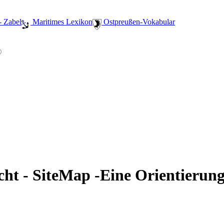
- Zabel
️ Maritimes Lexikon
️ Ostpreußen-Vokabular
cht - SiteMap -Eine Orientierung