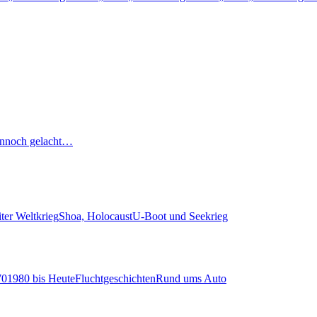
nnoch gelacht…
ter Weltkrieg
Shoa, Holocaust
U-Boot und Seekrieg
70
1980 bis Heute
Fluchtgeschichten
Rund ums Auto