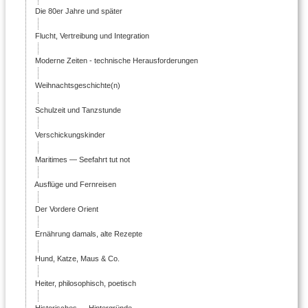
Die 80er Jahre und später
Flucht, Vertreibung und Integration
Moderne Zeiten - technische Herausforderungen
Weihnachtsgeschichte(n)
Schulzeit und Tanzstunde
Verschickungskinder
Maritimes — Seefahrt tut not
Ausflüge und Fernreisen
Der Vordere Orient
Ernährung damals, alte Rezepte
Hund, Katze, Maus & Co.
Heiter, philosophisch, poetisch
Historisches — Hintergründe