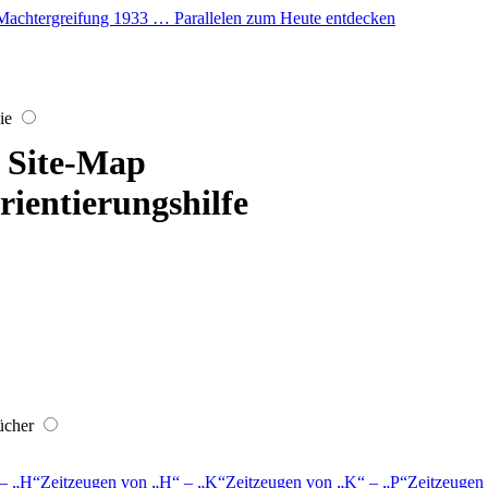
er Machtergreifung 1933 … Parallelen zum Heute entdecken
ie
Site-Map
rientierungshilfe
ücher
–
H
Zeitzeugen von
H
–
K
Zeitzeugen von
K
–
P
Zeitzeugen