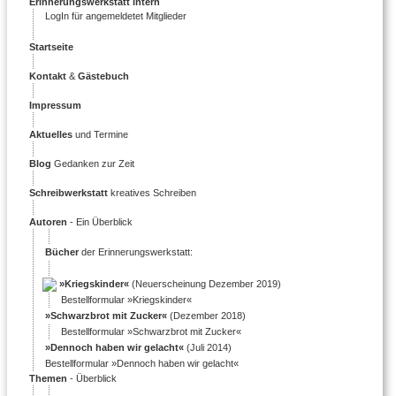
Erinnerungswerkstatt intern
LogIn für angemeldetet Mitglieder
Startseite
Kontakt
&
Gästebuch
Impressum
Aktuelles
und Termine
Blog
Gedanken zur Zeit
Schreibwerkstatt
kreatives Schreiben
Autoren
- Ein Überblick
Bücher
der Erinnerungswerkstatt:
»Kriegskinder«
(Neuerscheinung Dezember 2019)
Bestellformular »Kriegskinder«
»Schwarzbrot mit Zucker«
(Dezember 2018)
Bestellformular »Schwarzbrot mit Zucker«
»Dennoch haben wir gelacht«
(Juli 2014)
Bestellformular »Dennoch haben wir gelacht«
Themen
- Überblick