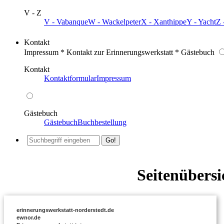
V - Z
V - Vabanque
W - Wackelpeter
X - Xanthippe
Y - Yacht
Z 
Kontakt
Impressum * Kontakt zur Erinnerungswerkstatt * Gästebuch
Kontakt
Kontaktformular
Impressum
Gästebuch
Gästebuch
Buchbestellung
Seitenübersi
erinnerungswerkstatt-norderstedt.de
ewnor.de