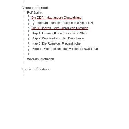
Autoren - Überblick
Rolf Sprink
Die DDR – das andere Deutschland
Montagsdemonstrationen 1989 in Leipzig
Vor 80 Jahren – der Horror von Dresden
Kap.1, Luftangriffe auf meine liebe Stadt
Kap.2, Was wird aus den Demokraten
Kap.3, Die Ruine der Frauenkirche
Epilog – Wortmeldung der Erinnerungswerkstatt
Wolfram Stratmann
Themen - Überblick