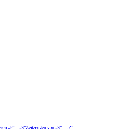
 von
P
–
S
Zeitzeugen von
S
–
Z