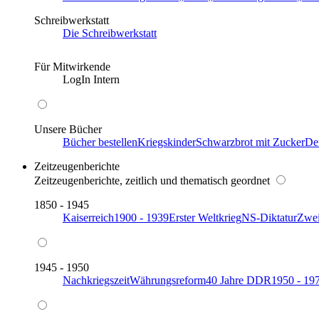
Schreibwerkstatt
Die Schreibwerkstatt
Für Mitwirkende
LogIn Intern
Unsere Bücher
Bücher bestellen
Kriegskinder
Schwarzbrot mit Zucker
De
Zeitzeugenberichte
Zeitzeugenberichte, zeitlich und thematisch geordnet
1850 - 1945
Kaiserreich
1900 - 1939
Erster Weltkrieg
NS-Diktatur
Zwei
1945 - 1950
Nachkriegszeit
Währungsreform
40 Jahre DDR
1950 - 19