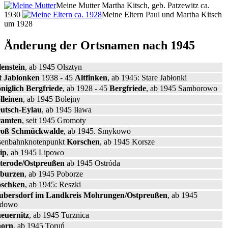
Meine Mutter Martha Kitsch, geb. Patzewitz ca.
1930
Meine Eltern Paul und Martha Kitsch
um 1928
Änderung der Ortsnamen nach 1945
lenstein
, ab 1945 Olsztyn
t Jablonken
1938 - 45
Altfinken
, ab 1945: Stare Jabłonki
niglich Bergfriede
, ab 1928 - 45
Bergfriede
, ab 1945 Samborowo
lleinen
, ab 1945 Bolejny
utsch-Eylau
, ab 1945 Iława
amten
, seit 1945 Gromoty
oß Schmückwalde
, ab 1945. Smykowo
senbahnknotenpunkt
Korschen
, ab 1945 Korsze
ip
, ab 1945 Lipowo
terode/Ostpreußen
ab 1945 Ostróda
burzen
, ab 1945 Poborze
schken
, ab 1945: Reszki
ubersdorf im Landkreis Mohrungen/Ostpreußen
, ab 1945
ydowo
euernitz
, ab 1945 Turznica
orn
, ab 1945 Toruń