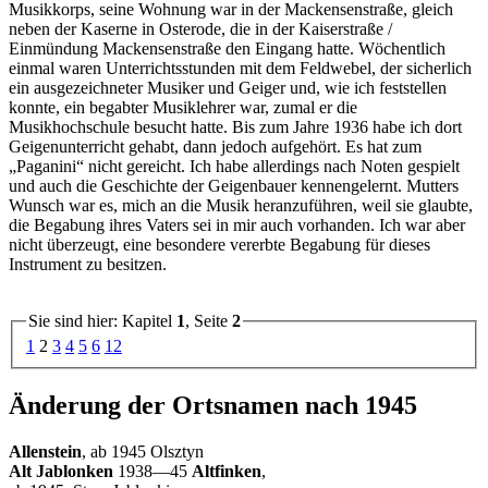
Musikkorps, seine Wohnung war in der Mackensenstraße, gleich
neben der Kaserne in Osterode, die in der Kaiserstraße /
Einmündung Mackensenstraße den Eingang hatte. Wöchentlich
einmal waren Unterrichtsstunden mit dem Feldwebel, der sicherlich
ein ausgezeichneter Musiker und Geiger und, wie ich feststellen
konnte, ein begabter Musiklehrer war, zumal er die
Musikhochschule besucht hatte. Bis zum Jahre 1936 habe ich dort
Geigenunterricht gehabt, dann jedoch aufgehört. Es hat zum
Paganini
nicht gereicht. Ich habe allerdings nach Noten gespielt
und auch die Geschichte der Geigenbauer kennengelernt. Mutters
Wunsch war es, mich an die Musik heranzuführen, weil sie glaubte,
die Begabung ihres Vaters sei in mir auch vorhanden. Ich war aber
nicht überzeugt, eine besondere vererbte Begabung für dieses
Instrument zu besitzen.
Sie sind hier: Kapitel
1
, Seite
2
1
2
3
4
5
6
12
Änderung der Ortsnamen nach 1945
Allenstein
, ab 1945 Olsztyn
Alt Jablonken
1938—45
Altfinken
,