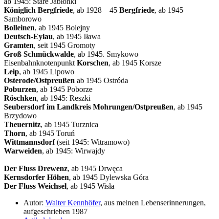
ab 1945: Stare Jabłonki
Königlich Bergfriede
, ab 1928—45
Bergfriede
, ab 1945
Samborowo
Bolleinen
, ab 1945 Bolejny
Deutsch-Eylau
, ab 1945 Iława
Gramten
, seit 1945 Gromoty
Groß Schmückwalde
, ab 1945. Smykowo
Eisenbahnknotenpunkt
Korschen
, ab 1945 Korsze
Leip
, ab 1945 Lipowo
Osterode/Ostpreußen
ab 1945 Ostróda
Poburzen
, ab 1945 Poborze
Röschken
, ab 1945: Reszki
Seubersdorf im Landkreis Mohrungen/Ostpreußen
, ab 1945
Brzydowo
Theuernitz
, ab 1945 Turznica
Thorn
, ab 1945 Toruń
Wittmannsdorf
(seit 1945: Witramowo)
Warweiden
, ab 1945: Wirwajdy
Der Fluss Drewenz
, ab 1945 Drwęca
Kernsdorfer Höhen
, ab 1945 Dylewska Góra
Der Fluss Weichsel
, ab 1945 Wisła
Autor:
Walter Kennhöfer
, aus meinen Lebenserinnerungen,
aufgeschrieben 1987