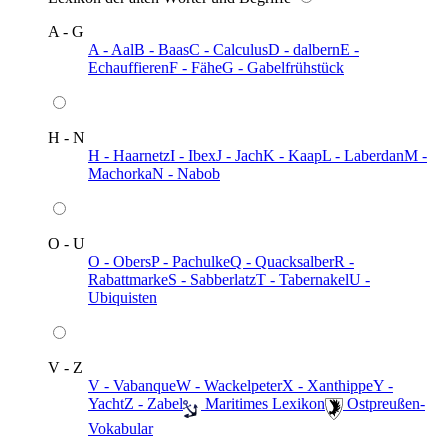
A - G
A - Aal
B - Baas
C - Calculus
D - dalbern
E -
Echauffieren
F - Fähe
G - Gabelfrühstück
H - N
H - Haarnetz
I - Ibex
J - Jach
K - Kaap
L - Laberdan
M -
Machorka
N - Nabob
O - U
O - Obers
P - Pachulke
Q - Quacksalber
R -
Rabattmarke
S - Sabberlatz
T - Tabernakel
U -
Ubiquisten
V - Z
V - Vabanque
W - Wackelpeter
X - Xanthippe
Y -
Yacht
Z - Zabel
️ Maritimes Lexikon
️ Ostpreußen-
Vokabular