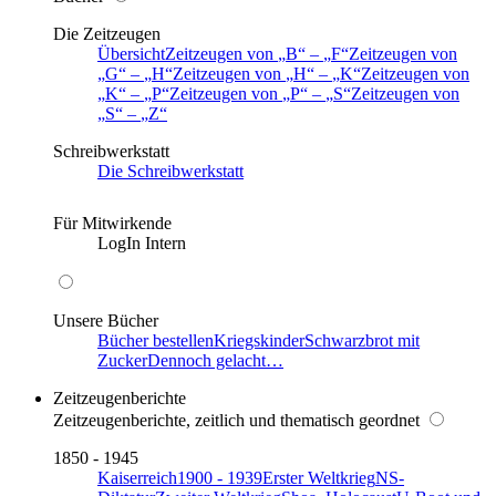
Die Zeitzeugen
Übersicht
Zeitzeugen von
B
–
F
Zeitzeugen von
G
–
H
Zeitzeugen von
H
–
K
Zeitzeugen von
K
–
P
Zeitzeugen von
P
–
S
Zeitzeugen von
S
–
Z
Schreibwerkstatt
Die Schreibwerkstatt
Für Mitwirkende
LogIn Intern
Unsere Bücher
Bücher bestellen
Kriegskinder
Schwarzbrot mit
Zucker
Dennoch gelacht…
Zeitzeugenberichte
Zeitzeugenberichte, zeitlich und thematisch geordnet
1850 - 1945
Kaiserreich
1900 - 1939
Erster Weltkrieg
NS-