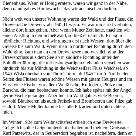
Bienenhaus. Wenn er Honig erntete, waren wir ganz in der Nähe,
denn dann gab es Honigwachs, das wir auslutschen durften.
Nicht weit von unserer Wohnung waren der Wald und der Fluss, die
Drewenz
Die Drewenz ab 1945 Drwęca
. Es war mir strikt verboten,
alleine dort hinzugehen. Aber wenn Mutter Zeit hatte, machten wir
einen Ausflug in den Schießwald, so hieß er nämlich. Er lag in
nördlicher Richtung und wir gingen erst nach Westen, dort über die
Geleise bis zum Wald. Wenn man in nördlicher Richtung durch den
Wald ging, kam man an den Drewenzsee und westlich ging der
Drewenzfluss aus dem See ab in südliche Richtung unter der
Bahnüberführung, die mit festungsartigen Gebäuden versehen war,
hindurch bis zur Mündung in die
Weichsel
Der Fluss Weichsel, ab
1945 Wisła
oberhalb von
Thorn
Thorn, ab 1945 Toruń
. Auf beiden
Seiten des Flusses waren schöne Wiesen mit gutem Heugras und im
Fluss viele Fische, vor allem Weißfische, Rotfedern, Plötze und
Barsche, die man beobachten konnte. Ich habe später mit der Angel
gerne Fische gefangen. Aber hier im Wald gab es viele Beeren,
sowohl Blaubeeren als auch Preisel- und Brombeeren und Pilze gab
es dort. Meine Mutter kannte fast alle Pilzarten und unterrichtete
mich.
Im Winter 1924 zum Weihnachtsfest erhielt ich eine Dreiviertel-
Geige. Ich sollte Geigenunterricht erhalten und meinem Großvater
Karl Patzewitz, der in Seubersdorf begraben ist, nacheifern, denn er