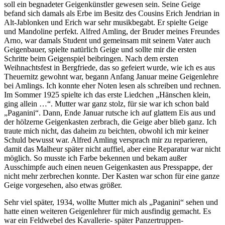
soll ein begnadeter Geigenkünstler gewesen sein. Seine Geige
befand sich damals als Erbe im Besitz des Cousins Erich Jendrian in
Alt-Jablonken und Erich war sehr musikbegabt. Er spielte Geige
und Mandoline perfekt. Alfred Amling, der Bruder meines Freundes
Arno, war damals Student und gemeinsam mit seinem Vater auch
Geigenbauer, spielte natürlich Geige und sollte mir die ersten
Schritte beim Geigenspiel beibringen. Nach dem ersten
Weihnachtsfest in Bergfriede, das so gefeiert wurde, wie ich es aus
Theuernitz gewohnt war, begann Anfang Januar meine Geigenlehre
bei Amlings. Ich konnte eher Noten lesen als schreiben und rechnen.
Im Sommer 1925 spielte ich das erste Liedchen
Hänschen klein,
ging allein …
. Mutter war ganz stolz, für sie war ich schon bald
Paganini
. Dann, Ende Januar rutsche ich auf glattem Eis aus und
der hölzerne Geigenkasten zerbrach, die Geige aber blieb ganz. Ich
traute mich nicht, das daheim zu beichten, obwohl ich mir keiner
Schuld bewusst war. Alfred Amling versprach mir zu reparieren,
damit das Malheur später nicht auffiel, aber eine Reparatur war nicht
möglich. So musste ich Farbe bekennen und bekam außer
Ausschimpfe auch einen neuen Geigenkasten aus Presspappe, der
nicht mehr zerbrechen konnte. Der Kasten war schon für eine ganze
Geige vorgesehen, also etwas größer.
Sehr viel später, 1934, wollte Mutter mich als
Paganini
sehen und
hatte einen weiteren Geigenlehrer für mich ausfindig gemacht. Es
war ein Feldwebel des Kavallerie- später Panzertruppen-