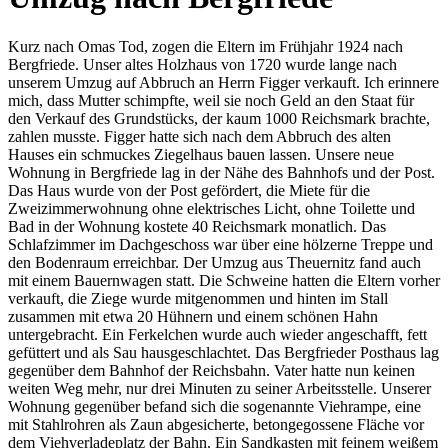
Kurz nach Omas Tod, zogen die Eltern im Frühjahr 1924 nach
Bergfriede. Unser altes Holzhaus von 1720 wurde lange nach
unserem Umzug auf Abbruch an Herrn Figger verkauft. Ich erinnere
mich, dass Mutter schimpfte, weil sie noch Geld an den Staat für
den Verkauf des Grundstücks, der kaum 1000 Reichsmark brachte,
zahlen musste. Figger hatte sich nach dem Abbruch des alten
Hauses ein schmuckes Ziegelhaus bauen lassen. Unsere neue
Wohnung in Bergfriede lag in der Nähe des Bahnhofs und der Post.
Das Haus wurde von der Post gefördert, die Miete für die
Zweizimmerwohnung ohne elektrisches Licht, ohne Toilette und
Bad in der Wohnung kostete 40 Reichsmark monatlich. Das
Schlafzimmer im Dachgeschoss war über eine hölzerne Treppe und
den Bodenraum erreichbar. Der Umzug aus Theuernitz fand auch
mit einem Bauernwagen statt. Die Schweine hatten die Eltern vorher
verkauft, die Ziege wurde mitgenommen und hinten im Stall
zusammen mit etwa 20 Hühnern und einem schönen Hahn
untergebracht. Ein Ferkelchen wurde auch wieder angeschafft, fett
gefüttert und als Sau hausgeschlachtet. Das Bergfrieder Posthaus lag
gegenüber dem Bahnhof der Reichsbahn. Vater hatte nun keinen
weiten Weg mehr, nur drei Minuten zu seiner Arbeitsstelle. Unserer
Wohnung gegenüber befand sich die sogenannte Viehrampe, eine
mit Stahlrohren als Zaun abgesicherte, betongegossene Fläche vor
dem Viehverladeplatz der Bahn. Ein Sandkasten mit feinem weißem