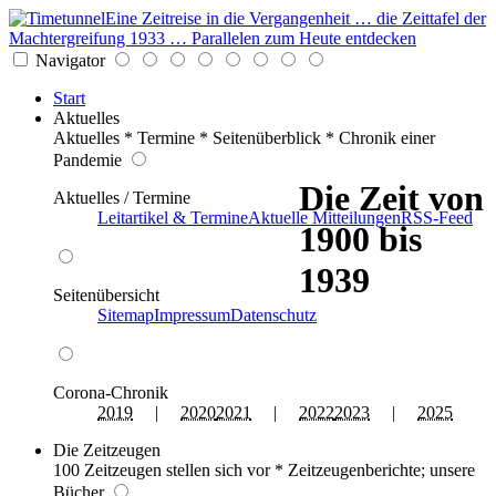
Eine Zeitreise in die Vergangenheit … die Zeittafel der
Machtergreifung 1933 … Parallelen zum Heute entdecken
Navigator
Start
Aktuelles
Aktuelles * Termine * Seitenüberblick * Chronik einer
Pandemie
Die Zeit von
Aktuelles / Termine
Leitartikel & Termine
Aktuelle Mitteilungen
RSS-Feed
1900 bis
1939
Seitenübersicht
Sitemap
Impressum
Datenschutz
Corona-Chronik
2019
|
2020
2021
|
2022
2023
|
2025
Die Zeitzeugen
100 Zeitzeugen stellen sich vor * Zeitzeugenberichte; unsere
Bücher