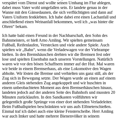
verspätet vom Dienst und wollte seinen Umhang im Flur ablegen,
dabei muss Vater wohl umgefallen sein. Er landete genau in der
Wanne mit den Gänsedaunen, die sich verflüchtigten und dann auf
Vaters Uniform festklebten. Ich habe dabei erst einen Lachanfall und
anschließend einen Weinanfall bekommen, weil ich
was hinter die
Ohren
bekam.
Ich hatte bald einen Freund in der Nachbarschaft, den Sohn des
Bahnmeisters, er hieß Arno Amling. Wir spielten gemeinsam
Fußball, Reifenlaufen, Verstecken und viele andere Spiele. Auch
spielten wir
Bahn
, wenn die Verladewagen vor der Viehrampe
hielten. In den Bremshäuschen drehten wir die Bremsen fest oder
lose und spielten Eisenbahn nach unseren Vorstellungen. Natürlich
waren wir vor den bösen Schaffnern immer auf der Hut. Mal waren
wir beide in einem Bremserhaus, als eine Lokomotive den Wagen
abholte. Wir lösten die Bremse und verhielten uns ganz still, als der
Zug sich in Bewegung setzte. Der Wagen wurde an einen auf einem
anderen Gleis stehenden Zug angekoppelt und wir huschten in
einem unbeobachteten Moment aus dem Bremserhäuschen hinaus,
landeten jedoch auf der anderen Seite des Bahnhofs und mussten 20
Minuten zurücklaufen. In den Sandkasten vollführten wir
gelegentlich große Sprünge von einer dort stehenden Verladeleiter.
Beim Fußballspielen beschränkten wir uns aufs Elfmeterschießen.
Einmal traf ich dabei auch eine kleine Fensterscheibe. Herr Amling
war auch Imker und hatte mehrere Bienenvölker in seinem