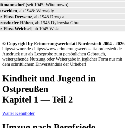
ttmannsdorf
(seit 1945: Witramowo)
rweiden
, ab 1945: Wirwajdy
r Fluss Drewenz
, ab 1945 Drwęca
rnsdorfer Höhen
, ab 1945 Dylewska Góra
r Fluss Weichsel
, ab 1945 Wisła
© Copyright by Erinnerungswerkstatt Norderstedt 2004 - 2026
https://ewnor.de / https://www.erinnerungswerkstatt-norderstedt.de
Ausdruck nur als Leseprobe zum persönlichen Gebrauch,
weitergehende Nutzung oder Weitergabe in jeglicher Form nur mit
dem schriftlichem Einverständnis der Urheber!
Kindheit und Jugend in
Ostpreußen
Kapitel 1 — Teil 2
Walter Kennhöfer
Umzug nach Bergfriede