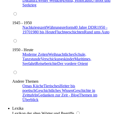
Diktatur
Zweiter Weltkrieg
Shoa, Holocaust
U-Boot und
Seekrieg
1945 - 1950
Nachkriegszeit
Währungsreform
40 Jahre DDR
1950 -
1970
1980 bis Heute
Fluchtgeschichten
Rund ums Auto
1950 - Heute
Moderne Zeiten
Weihnachtliches
Schule,
Tanzstunde
Verschickungskinder
Maritimes,
Seefahrt
Reiseberichte
Der vordere Orient
Andere Themen
Omas Küche
Tierisches
Heiter bis
poetisch
Geschichtliches Wissen
Geschichte in
Zeittafeln
Gedanken zur Zeit - Blog
Themen im
Überblick
Lexika
Lexikon der alten Wörter und Begriffe