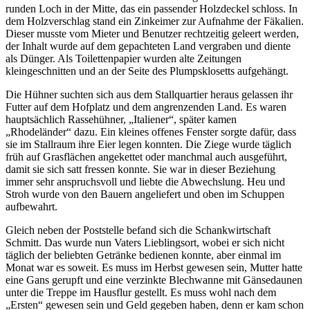
runden Loch in der Mitte, das ein passender Holzdeckel schloss. In
dem Holzverschlag stand ein Zinkeimer zur Aufnahme der Fäkalien.
Dieser musste vom Mieter und Benutzer rechtzeitig geleert werden,
der Inhalt wurde auf dem gepachteten Land vergraben und diente
als Dünger. Als Toilettenpapier wurden alte Zeitungen
kleingeschnitten und an der Seite des Plumpsklosetts aufgehängt.
Die Hühner suchten sich aus dem Stallquartier heraus gelassen ihr
Futter auf dem Hofplatz und dem angrenzenden Land. Es waren
hauptsächlich Rassehühner,
Italiener
, später kamen
Rhodeländer
dazu. Ein kleines offenes Fenster sorgte dafür, dass
sie im Stallraum ihre Eier legen konnten. Die Ziege wurde täglich
früh auf Grasflächen angekettet oder manchmal auch ausgeführt,
damit sie sich satt fressen konnte. Sie war in dieser Beziehung
immer sehr anspruchsvoll und liebte die Abwechslung. Heu und
Stroh wurde von den Bauern angeliefert und oben im Schuppen
aufbewahrt.
Gleich neben der Poststelle befand sich die Schankwirtschaft
Schmitt. Das wurde nun Vaters Lieblingsort, wobei er sich nicht
täglich der beliebten Getränke bedienen konnte, aber einmal im
Monat war es soweit. Es muss im Herbst gewesen sein, Mutter hatte
eine Gans gerupft und eine verzinkte Blechwanne mit Gänsedaunen
unter die Treppe im Hausflur gestellt. Es muss wohl nach dem
Ersten
gewesen sein und Geld gegeben haben, denn er kam schon